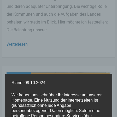
und deren adäquater Unterbringung. Die wichtige Rolle
der Kommunen und auch die Aufgaben des Landes
behalten wir stetig im Blick. Hier möchte ich feststellen:
Die Belastung unserer
56.
Weiterlesen
Plenarsitzung
–
Stephan
Wefelscheid
Dez.
14
Stand: 09.10.2024
zu
“Landesgesetz
2023
Wir freuen uns sehr über Ihr Interesse an unserer
zur
Homepage. Eine Nutzung der Internetseiten ist
grundsätzlich ohne jede Angabe
Änderung
personenbezogener Daten möglich. Sofern eine
des
betroffene Person besondere Services über