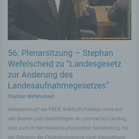
56. Plenarsitzung – Stephan
Wefelscheid zu “Landesgesetz
zur Änderung des
Landesaufnahmegesetzes”
Stephan Wefelscheid
Gesetzentwurf der FREIE WÄHLER-Fraktion nicht erst
seit diesem Jahr beschäftigen wir uns hier im Landtag,
aber auch in der rheinland-pfälzischen Bevölkerung, mit
der Situation der Flüchtlingsströme nach Deutschland