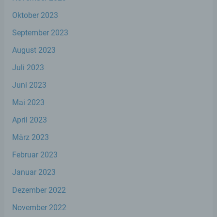
Zeichenfolge, durch welche Internetseiten und
Server dem konkreten Internetbrowser zugeordnet
Oktober 2023
werden können, in dem das Cookie gespeichert
September 2023
wurde. Dies ermöglicht es den besuchten
Internetseiten und Servern, den individuellen
August 2023
Browser der betroffenen Person von anderen
Internetbrowsern, die andere Cookies enthalten,
Juli 2023
zu unterscheiden. Ein bestimmter Internetbrowser
kann über die eindeutige Cookie-ID wiedererkannt
Juni 2023
und identifiziert werden.
Mai 2023
Durch den Einsatz von Cookies kann den Nutzern
April 2023
dieser Internetseite nutzerfreundlichere Services
bereitstellen, die ohne die Cookie-Setzung nicht
März 2023
möglich wären.
Februar 2023
Mittels eines Cookies können die Informationen
Januar 2023
und Angebote auf unserer Internetseite im Sinne
des Benutzers optimiert werden. Cookies
Dezember 2022
ermöglichen uns, wie bereits erwähnt, die
Benutzer unserer Internetseite wiederzuerkennen.
November 2022
Zweck dieser Wiedererkennung ist es, den