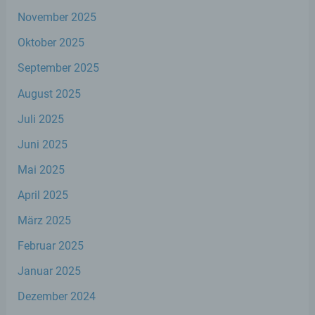
Name und Anschrift des für die Verarbeitung
Verantwortlichen
November 2025
Oktober 2025
Verantwortlicher im Sinne der Datenschutz-
Grundverordnung, sonstiger in den Mitgliedstaaten
September 2025
der Europäischen Union geltenden
Datenschutzgesetze und anderer Bestimmungen
August 2025
mit datenschutzrechtlichem Charakter ist die:
Juli 2025
Stephan Wefelscheid, MdL
Juni 2025
Mai 2025
Kurfürstenstraße 23
April 2025
56068 Koblenz
März 2025
Deutschland
Februar 2025
Januar 2025
02619153777
Dezember 2024
E-Mail: info@stephan-wefelscheid.de