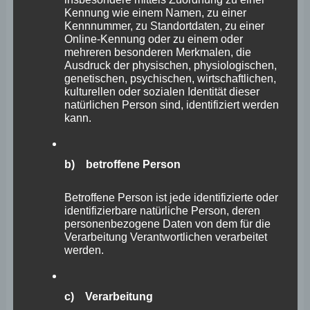
nutzen
Kennung wie einem Namen, zu einer
Kennnummer, zu Standortdaten, zu einer
Stephan Wefelscheid
Online-Kennung oder zu einem oder
mehreren besonderen Merkmalen, die
Ausdruck der physischen, physiologischen,
Gesetzinitiative der FREIEN WÄHLER zur Änderung des
genetischen, psychischen, wirtschaftlichen,
Landesaufnahmegesetzes MAINZ. 70 Prozent der
kulturellen oder sozialen Identität dieser
natürlichen Person sind, identifiziert werden
Rheinland-Pfälzerinnen und Rheinland-Pfälzer stellen in
kann.
Frage, dass Landesregierung und Verwaltung die
aktuelle Lage in der Flüchtlingssituation im Griff haben
b) betroffene Person
– das hatte die PoliTrend-Umfrage des SWR-
Politikmagazins „Zur Sache Rheinland-Pfalz“ im
Betroffene Person ist jede identifizierte oder
identifizierbare natürliche Person, deren
November ergeben. Die FREIE WÄHLER-
personenbezogene Daten von dem für die
Landtagsfraktion machten dies seinerzeit zum
Verarbeitung Verantwortlichen verarbeitet
werden.
Gegenstand ihrer Aktuellen Debatte.
Rechtliche
Weiterlesen
c) Verarbeitung