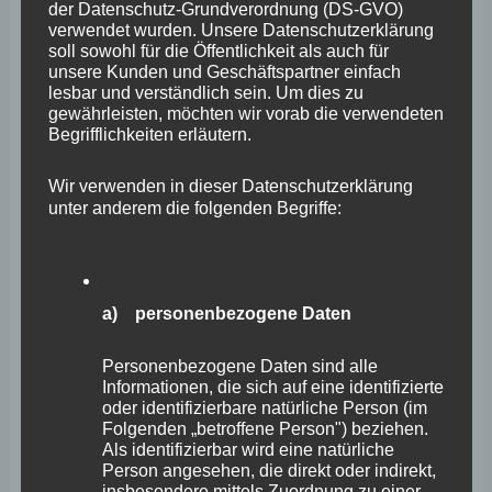
2023
der Datenschutz-Grundverordnung (DS-GVO)
zur
verwendet wurden. Unsere Datenschutzerklärung
soll sowohl für die Öffentlichkeit als auch für
Änderung
unsere Kunden und Geschäftspartner einfach
lesbar und verständlich sein. Um dies zu
des
gewährleisten, möchten wir vorab die verwendeten
Landesaufnahmegesetzes”
Begrifflichkeiten erläutern.
Wir verwenden in dieser Datenschutzerklärung
unter anderem die folgenden Begriffe:
a) personenbezogene Daten
Personenbezogene Daten sind alle
Informationen, die sich auf eine identifizierte
Rechtliche Spielräume für die
oder identifizierbare natürliche Person (im
Folgenden „betroffene Person") beziehen.
Entlastung der Kommunen in der
Als identifizierbar wird eine natürliche
Asyl- und Flüchtlingsproblematik
Person angesehen, die direkt oder indirekt,
insbesondere mittels Zuordnung zu einer