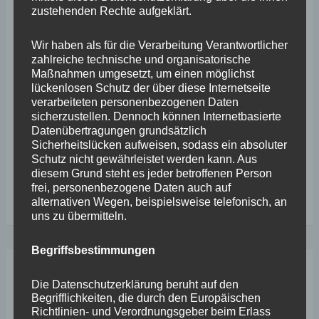
Gesetzentwurf SPD, Bündnis 90/Die Grünen, FDP Wir
zustehenden Rechte aufgeklärt.
Rheinland-Pfälzer haben in den vergangenen Jahren
bewiesen, dass wir Menschen in Not helfen wollen und
Wir haben als für die Verarbeitung Verantwortlicher
zahlreiche technische und organisatorische
dies auch aktiv tun. Viele Bürger haben sich engagiert,
Maßnahmen umgesetzt, um einen möglichst
Vereine, Kirchen und Ehrenamtliche haben sich
lückenlosen Schutz der über diese Internetseite
verarbeiteten personenbezogenen Daten
eingesetzt, Kommunen haben Raum und Kapazitäten
sicherzustellen. Dennoch können Internetbasierte
geschaffen. Doch die langanhaltende und insbesondere
Datenübertragungen grundsätzlich
Sicherheitslücken aufweisen, sodass ein absoluter
durch den russischen Angriffskrieg erneut gewachsene
Schutz nicht gewährleistet werden kann. Aus
diesem Grund steht es jeder betroffenen Person
frei, personenbezogene Daten auch auf
56.
Weiterlesen
alternativen Wegen, beispielsweise telefonisch, an
Plenarsitzung
uns zu übermitteln.
–
Begriffsbestimmungen
Stephan
Wefelscheid
Dez.
Die Datenschutzerklärung beruht auf den
14
zum
Begrifflichkeiten, die durch den Europäischen
Richtlinien- und Verordnungsgeber beim Erlass
“Landesgesetz