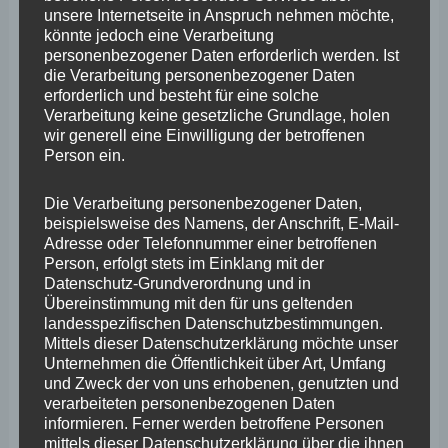
unsere Internetseite in Anspruch nehmen möchte,
Landesaufnahmegesetzes”
könnte jedoch eine Verarbeitung
personenbezogener Daten erforderlich werden. Ist
die Verarbeitung personenbezogener Daten
erforderlich und besteht für eine solche
Verarbeitung keine gesetzliche Grundlage, holen
wir generell eine Einwilligung der betroffenen
Person ein.
Die Verarbeitung personenbezogener Daten,
beispielsweise des Namens, der Anschrift, E-Mail-
Adresse oder Telefonnummer einer betroffenen
56. Plenarsitzung – Stephan
Person, erfolgt stets im Einklang mit der
Datenschutz-Grundverordnung und in
Wefelscheid zum “Landesgesetz
Übereinstimmung mit den für uns geltenden
landesspezifischen Datenschutzbestimmungen.
zur Änderung des
Mittels dieser Datenschutzerklärung möchte unser
Unternehmen die Öffentlichkeit über Art, Umfang
Landesaufnahmegesetzes”
und Zweck der von uns erhobenen, genutzten und
verarbeiteten personenbezogenen Daten
Stephan Wefelscheid
informieren. Ferner werden betroffene Personen
mittels dieser Datenschutzerklärung über die ihnen