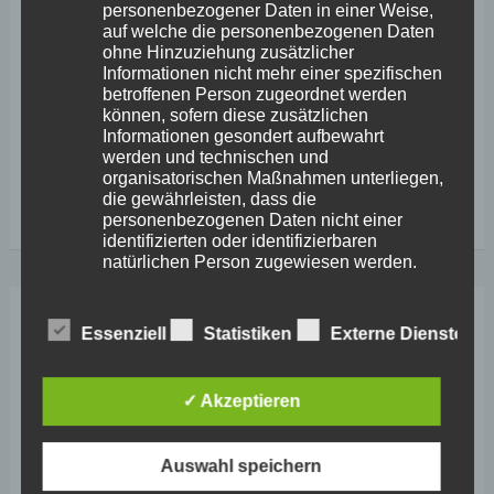
Konzern sich Alzey zur Ansiedlung einer
personenbezogener Daten in einer Weise,
auf welche die personenbezogenen Daten
Produktionsstätte aussucht. Hier werden – ohne üppige
ohne Hinzuziehung zusätzlicher
Subventionen wie bei der Ansiedlung von Chipfabriken
Informationen nicht mehr einer spezifischen
betroffenen Person zugeordnet werden
im Osten – nunmehr neue Arbeitsplätze entstehen und,
können, sofern diese zusätzlichen
wie schon heute oft genug erwähnt, auch der
Informationen gesondert aufbewahrt
werden und technischen und
organisatorischen Maßnahmen unterliegen,
56.
Weiterlesen
die gewährleisten, dass die
personenbezogenen Daten nicht einer
Plenarsitzung
identifizierten oder identifizierbaren
–
natürlichen Person zugewiesen werden.
Stephan
Wefelscheid
Dez.
Essenziell
Statistiken
Externe Dienste
g) Verantwortlicher oder für die
13
Verarbeitung Verantwortlicher
zu
“Erfolgreiche
2023
✓ Akzeptieren
Verantwortlicher oder für die Verarbeitung
Ansiedlung
Verantwortlicher ist die natürliche oder
juristische Person, Behörde, Einrichtung
des
Auswahl speichern
oder andere Stelle, die allein oder
Pharmaunternehmens
gemeinsam mit anderen über die Zwecke