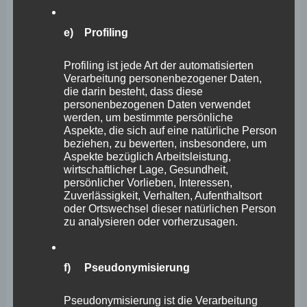
e) Profiling
56. Plenarsitzung – Stephan
Profiling ist jede Art der automatisierten
Wefelscheid zu “Erfolgreiche
Verarbeitung personenbezogener Daten,
die darin besteht, dass diese
Ansiedlung des
personenbezogenen Daten verwendet
Pharmaunternehmens Eli Lilly –
werden, um bestimmte persönliche
Aspekte, die sich auf eine natürliche Person
Wirtschaftsstandort Rheinland-
beziehen, zu bewerten, insbesondere, um
Aspekte bezüglich Arbeitsleistung,
Pfalz spielt international in der
wirtschaftlicher Lage, Gesundheit,
persönlicher Vorlieben, Interessen,
ersten Liga”
Zuverlässigkeit, Verhalten, Aufenthaltsort
oder Ortswechsel dieser natürlichen Person
Stephan Wefelscheid
zu analysieren oder vorherzusagen.
Aktuelle Debatte auf Antrag der FDP-Fraktion Natürlich
ist es für den Wirtschaftsstandort Rheinland-Pfalz ein
f) Pseudonymisierung
erfreuliches Signal, wenn ein US-amerikanischer
Pseudonymisierung ist die Verarbeitung