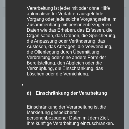
Spielräume
Verarbeitung ist jeder mit oder ohne Hilfe
für
automatisierter Verfahren ausgeführte
die
Vorgang oder jede solche Vorgangsreihe im
Zusammenhang mit personenbezogenen
Entlastung
Dez.
Daten wie das Erheben, das Erfassen, die
14
der
Organisation, das Ordnen, die Speicherung,
die Anpassung oder Veränderung, das
Kommunen
2023
Auslesen, das Abfragen, die Verwendung,
die Offenlegung durch Übermittlung,
in
Verbreitung oder eine andere Form der
der
Bereitstellung, den Abgleich oder die
Verknüpfung, die Einschränkung, das
Asyl-
Löschen oder die Vernichtung.
und
Flüchtlingsproblematik
d) Einschränkung der Verarbeitung
nutzen
Einschränkung der Verarbeitung ist die
Markierung gespeicherter
personenbezogener Daten mit dem Ziel,
ihre künftige Verarbeitung einzuschränken.