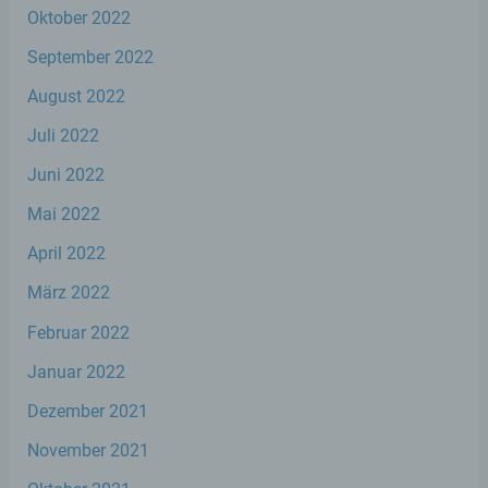
Oktober 2022
Nutzern die Verwendung unserer Internetseite zu
erleichtern. Der Benutzer einer Internetseite, die
September 2022
Cookies verwendet, muss beispielsweise nicht bei
jedem Besuch der Internetseite erneut seine
August 2022
Zugangsdaten eingeben, weil dies von der
Internetseite und dem auf dem Computersystem
Juli 2022
des Benutzers abgelegten Cookie übernommen
wird. Ein weiteres Beispiel ist das Cookie eines
Juni 2022
Warenkorbes im Online-Shop. Der Online-Shop
Mai 2022
merkt sich die Artikel, die ein Kunde in den
virtuellen Warenkorb gelegt hat, über ein Cookie.
April 2022
Die betroffene Person kann die Setzung von
März 2022
Cookies durch unsere Internetseite jederzeit
Februar 2022
mittels einer entsprechenden Einstellung des
genutzten Internetbrowsers verhindern und damit
Januar 2022
der Setzung von Cookies dauerhaft
widersprechen. Ferner können bereits gesetzte
Dezember 2021
Cookies jederzeit über einen Internetbrowser oder
andere Softwareprogramme gelöscht werden. Dies
November 2021
ist in allen gängigen Internetbrowsern möglich.
Deaktiviert die betroffene Person die Setzung von