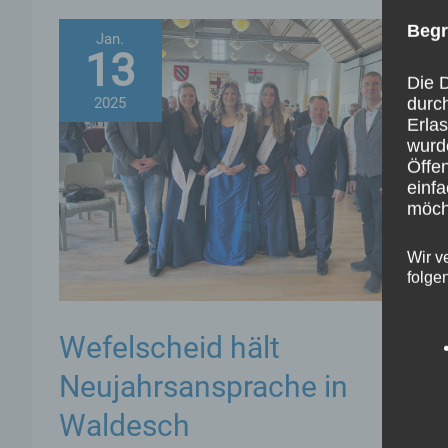
Begr
Jan.
13
Die D
2025
durc
Erla
wurd
Öffen
einfa
möcht
Wir v
folge
Wefelscheid hält
Neujahrsansprache in
Waldesch