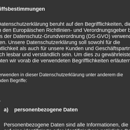
der
iffsbestimmungen
Jan.
8
Generalstaatsanwaltschaft
atenschutzerklärung beruht auf den Begrifflichkeiten, di
Koblenz
2025
h den Europäischen Richtlinien- und Verordnungsgeber 
ss der Datenschutz-Grundverordnung (DS-GVO) verwen
en. Unsere Datenschutzerklärung soll sowohl für die
tlichkeit als auch für unsere Kunden und Geschäftspart
ch lesbar und verständlich sein. Um dies zu gewährleist
en wir vorab die verwendeten Begrifflichkeiten erläutern
erwenden in dieser Datenschutzerklärung unter anderem die
nden Begriffe:
a) personenbezogene Daten
Personenbezogene Daten sind alle Informationen, die 
Abgeordneter Wefelscheid