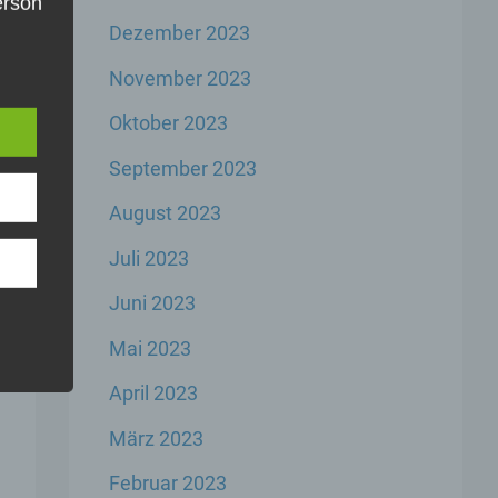
Person
Dezember 2023
die
e
u
November 2023
er,
inem
Oktober 2023
der
n,
September 2023
er
August 2023
n
Juli 2023
Juni 2023
r
Mai 2023
rbare
n
April 2023
März 2023
Februar 2023