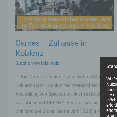
Games – Zuhause in
Koblenz
Stephan Wefelscheid
Stan
Global Game Jam findet zum siebten Mal in
Wir f
Nutzu
Koblenz statt – Schirmherr Wefelscheid will
perso
Ansiedlung von Spieleentwicklern in Koblenz
beson
möcht
voranbringen KOBLENZ. Bereits zum siebten
erfor
erfor
Mal fand der Global Game Jam (GGJ) am
Grund