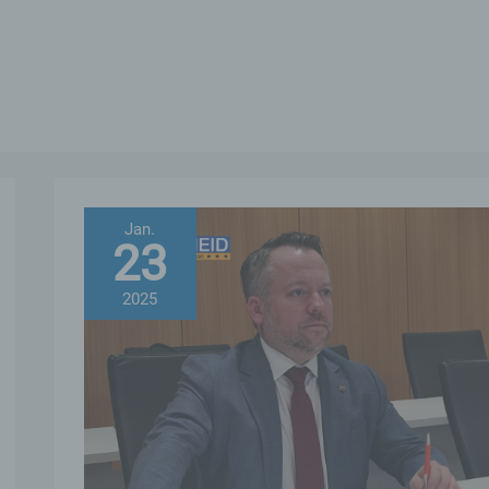
Jan.
23
2025