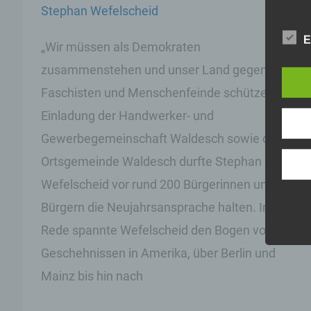
Stephan Wefelscheid
E
„Wir müssen als Demokraten
zusammenstehen und unser Land gegen
Faschisten und Menschenfeinde schützen“ Auf
Einladung der Handwerker- und
Gewerbegemeinschaft Waldesch sowie der
Ortsgemeinde Waldesch durfte Stephan
Wefelscheid vor rund 200 Bürgerinnen und
Bürgern die Neujahrsansprache halten. In der
Rede spannte Wefelscheid den Bogen von den
Geschehnissen in Amerika, über Berlin und
Mainz bis hin nach