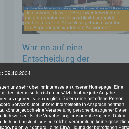
Warten auf eine
Entscheidung der
Generalstaatsanwaltschaft
d: 09.10.2024
Koblenz
reuen uns sehr über Ihr Interesse an unserer Homepage. Eine
Stephan Wefelscheid
ng der Internetseiten ist grundsätzlich ohne jede Angabe
nenbezogener Daten möglich. Sofern eine betroffene Person
dere Services über unsere Internetseite in Anspruch nehmen
Justizminister Herbert Mertin berichtet zum
e, könnte jedoch eine Verarbeitung personenbezogener Daten
Sachstand des Beschwerdeverfahrens gegen
derlich werden. Ist die Verarbeitung personenbezogener Daten
derlich und besteht für eine solche Verarbeitung keine gesetzlic
die Einstellung des Ermittlungsverfahrens zur
lage, holen wir generell eine Einwilligung der betroffenen Pers