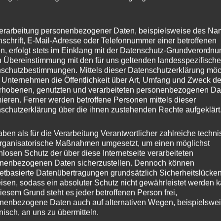
Flutkatastrophe im Rechtsausschuss MAINZ.
Wann mit einer Entscheidung der
erarbeitung personenbezogener Daten, beispielsweise des Na
nschrift, E-Mail-Adresse oder Telefonnummer einer betroffenen
Generalstaatsanwaltschaft Koblenz über das
n, erfolgt stets im Einklang mit der Datenschutz-Grundverordnu
Beschwerdeverfahren zu rechnen ist, bleibt
n Übereinstimmung mit den für uns geltenden landesspezifisch
schutzbestimmungen. Mittels dieser Datenschutzerklärung mö
weiterhin unklar, erklärte der Justizminister
 Unternehmen die Öffentlichkeit über Art, Umfang und Zweck de
rhobenen, genutzten und verarbeiteten personenbezogenen Da
Herbert Mertin in der Sitzung des
mieren. Ferner werden betroffene Personen mittels dieser
Rechtsausschusses des Landtags Rheinland-
schutzerklärung über die ihnen zustehenden Rechte aufgeklärt
Pfalz. Auslöser war ein Berichtsantrag des
aben als für die Verarbeitung Verantwortlicher zahlreiche techn
rechtspolitischen Sprechers der
rganisatorische Maßnahmen umgesetzt, um einen möglichst
nlosen Schutz der über diese Internetseite verarbeiteten
nenbezogenen Daten sicherzustellen. Dennoch können
Warten
Weiterlesen
netbasierte Datenübertragungen grundsätzlich Sicherheitslücke
isen, sodass ein absoluter Schutz nicht gewährleistet werden k
auf
iesem Grund steht es jeder betroffenen Person frei,
eine
nenbezogene Daten auch auf alternativen Wegen, beispielswe
onisch, an uns zu übermitteln.
Entscheidung