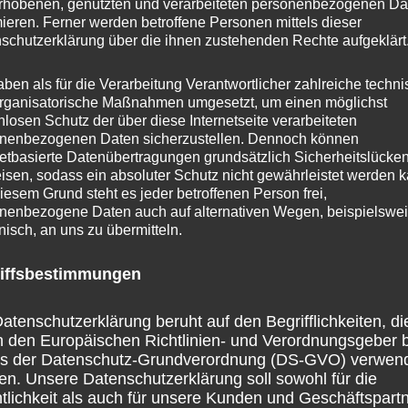
rhobenen, genutzten und verarbeiteten personenbezogenen Da
Wefelscheid
mieren. Ferner werden betroffene Personen mittels dieser
zum
schutzerklärung über die ihnen zustehenden Rechte aufgeklärt
Nov.
SWR-
21
aben als für die Verarbeitung Verantwortlicher zahlreiche techn
Bericht
rganisatorische Maßnahmen umgesetzt, um einen möglichst
2023
nlosen Schutz der über diese Internetseite verarbeiteten
„Wolf
nenbezogenen Daten sicherzustellen. Dennoch können
kehrt
netbasierte Datenübertragungen grundsätzlich Sicherheitslücke
isen, sodass ein absoluter Schutz nicht gewährleistet werden k
in
iesem Grund steht es jeder betroffenen Person frei,
nenbezogene Daten auch auf alternativen Wegen, beispielswe
den
onisch, an uns zu übermitteln.
Hunsrück
iffsbestimmungen
zurück:
Landwirte
atenschutzerklärung beruht auf den Begrifflichkeiten, di
in
h den Europäischen Richtlinien- und Verordnungsgeber 
ss der Datenschutz-Grundverordnung (DS-GVO) verwen
Angst“
en. Unsere Datenschutzerklärung soll sowohl für die
(22.
tlichkeit als auch für unsere Kunden und Geschäftspart