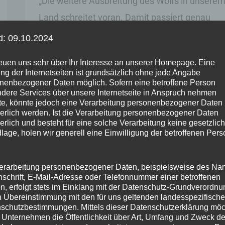
„Die weitere Ausbreitung des Wolfs in unsere
Land schreitet voran. Damit passiert genau
das, wovor ich schon lange gewarnt habe: Die
d: 09.10.2024
Weidetierhalter geraten immer mehr unter
reuen uns sehr über Ihr Interesse an unserer Homepage. Eine
Druck und werden in ihrer Existenz bedroht.
ng der Internetseiten ist grundsätzlich ohne jede Angabe
Sowohl die grüne Bundesumweltministerin
nenbezogener Daten möglich. Sofern eine betroffene Person
dere Services über unsere Internetseite in Anspruch nehmen
Steffi Lemke als auch die SPD-Fraktion auf
e, könnte jedoch eine Verarbeitung personenbezogener Daten
derlich werden. Ist die Verarbeitung personenbezogener Daten
Landesebene haben sich bereits mehrfach
derlich und besteht für eine solche Verarbeitung keine gesetzlic
unsere Forderung nach Bestandsmanagement
lage, holen wir generell eine Einwilligung der betroffenen Pers
und konsequenter
erarbeitung personenbezogener Daten, beispielsweise des Na
nschrift, E-Mail-Adresse oder Telefonnummer einer betroffenen
Statement
Weiterlesen
n, erfolgt stets im Einklang mit der Datenschutz-Grundverordnu
von
n Übereinstimmung mit den für uns geltenden landesspezifisch
schutzbestimmungen. Mittels dieser Datenschutzerklärung mö
Stephan
 Unternehmen die Öffentlichkeit über Art, Umfang und Zweck de