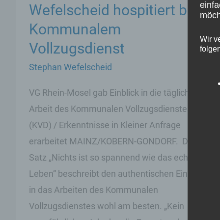
einfa
Wefelscheid hospitiert bei
möcht
Kommunalem
Wir v
Vollzugsdienst
folge
Stephan Wefelscheid
VG Rhein-Mosel gab Einblick in die tägliche
Arbeit des Kommunalen Vollzugsdienstes
(KVD) / Erkenntnisse in Kleiner Anfrage
erarbeitet MAINZ/KOBERN-GONDORF. Der
Satz „Nichts ist so spannend wie das echte
Leben“ beschreibt den authentischen Einblick
in das Arbeiten des Kommunalen
Vollzugsdienstes wohl am besten. „Kein