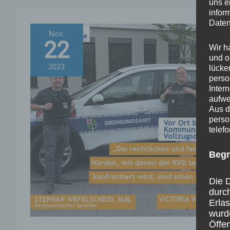
uns e
möglich
infor
Daten
gewesen“
Nov.
22
Wir h
und o
2023
lücke
perso
Inter
aufwe
Aus d
perso
telef
Begr
Die D
durc
Erla
wurd
Öffen