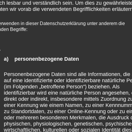
ch lesbar und verständlich sein. Um dies zu gewährleist
Ausländer ohne Duldung:
November
en wir vorab die verwendeten Begrifflichkeiten erläutern
Landesregierung hat keinen
2023)”
erwenden in dieser Datenschutzerklärung unter anderem die
Überblick über
nden Begriffe:
Aufenthaltsorte
Stephan Wefelscheid
a) personenbezogene Daten
Stephan Wefelscheid erneuert Forderung nach
Personenbezogene Daten sind alle Informationen, die 
Residenzpflicht MAINZ. Nach Bericht des SWR
auf eine identifizierte oder identifizierbare natürliche 
(25. Oktober 2023) befinden sich rund 7.600
(im Folgenden „betroffene Person") beziehen. Als
identifizierbar wird eine natürliche Person angesehen, 
Männer und Frauen in Rheinland-Pfalz, deren
direkt oder indirekt, insbesondere mittels Zuordnung z
einer Kennung wie einem Namen, zu einer Kennnumm
Asylantrag endgültig abgelehnt wurde, die
zu Standortdaten, zu einer Online-Kennung oder zu e
jedoch aus unterschiedlichen Gründen,
oder mehreren besonderen Merkmalen, die Ausdruck 
physischen, physiologischen, genetischen, psychische
sogenannten Abschiebehemmnissen, nicht
wirtschaftlichen, kulturellen oder sozialen Identität dies