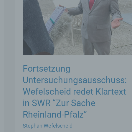
Verwendung, die Offenlegung durch Übermittlung,
Verbreitung oder eine andere Form der Bereitstellung,
Abgleich oder die Verknüpfung, die Einschränkung, da
Löschen oder die Vernichtung.
d) Einschränkung der Verarbeitung
Einschränkung der Verarbeitung ist die Markierung
gespeicherter personenbezogener Daten mit dem Ziel,
Fortsetzung
künftige Verarbeitung einzuschränken.
Untersuchungsausschuss:
Wefelscheid redet Klartext
e) Profiling
in SWR “Zur Sache
Profiling ist jede Art der automatisierten Verarbeitung
personenbezogener Daten, die darin besteht, dass di
Rheinland-Pfalz”
personenbezogenen Daten verwendet werden, um
bestimmte persönliche Aspekte, die sich auf eine natür
Stephan Wefelscheid
Person beziehen, zu bewerten, insbesondere, um Asp