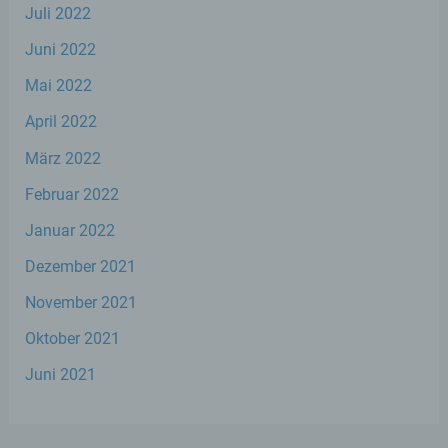
Juli 2022
jedoch nicht als Empfänger.
Juni 2022
j) Dritter
Mai 2022
April 2022
Dritter ist eine natürliche oder juristische
Person, Behörde, Einrichtung oder andere
März 2022
Stelle außer der betroffenen Person, dem
Verantwortlichen, dem Auftragsverarbeiter
Februar 2022
und den Personen, die unter der
unmittelbaren Verantwortung des
Januar 2022
Verantwortlichen oder des
Auftragsverarbeiters befugt sind, die
Dezember 2021
personenbezogenen Daten zu verarbeiten.
November 2021
Oktober 2021
k) Einwilligung
Juni 2021
Einwilligung ist jede von der betroffenen
Person freiwillig für den bestimmten Fall in
informierter Weise und unmissverständlich