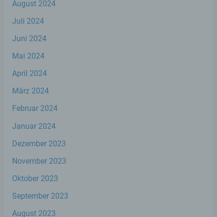
August 2024
Juli 2024
g) Verantwortlicher oder für die
Juni 2024
Verarbeitung Verantwortlicher
Mai 2024
Verantwortlicher oder für die Verarbeitung
Verantwortlicher ist die natürliche oder
April 2024
juristische Person, Behörde, Einrichtung
März 2024
oder andere Stelle, die allein oder
gemeinsam mit anderen über die Zwecke
Februar 2024
und Mittel der Verarbeitung von
personenbezogenen Daten entscheidet.
Januar 2024
Sind die Zwecke und Mittel dieser
Verarbeitung durch das Unionsrecht oder
Dezember 2023
das Recht der Mitgliedstaaten vorgegeben,
so kann der Verantwortliche
November 2023
beziehungsweise können die bestimmten
Kriterien seiner Benennung nach dem
Oktober 2023
Unionsrecht oder dem Recht der
Mitgliedstaaten vorgesehen werden.
September 2023
August 2023