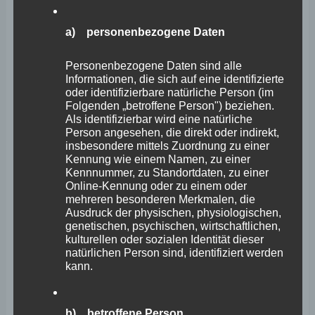
könnten. Als Grund wurden dafür unter anderem die
a) personenbezogene Daten
knappen Personalressourcen bei Deutscher Bahn,
Planungsbüros und beim Eisenbahnbundesamt
Personenbezogene Daten sind alle
Informationen, die sich auf eine identifizierte
angeführt.
oder identifizierbare natürliche Person (im
Folgenden „betroffene Person") beziehen.
Als identifizierbar wird eine natürliche
Alles in allem zeichnet sich ein Bild fehlender
Person angesehen, die direkt oder indirekt,
Planungen, mangelnder Personalressourcen und
insbesondere mittels Zuordnung zu einer
Kennung wie einem Namen, zu einer
knapper Haushaltsmittel im rheinland-pfälzischen
Kennnummer, zu Standortdaten, zu einer
Online-Kennung oder zu einem oder
Verkehrssektor unter Führung der FDP-Verkehrsminister.
mehreren besonderen Merkmalen, die
Für mich ist klar: Ohne Planungen und Personal wird
Ausdruck der physischen, physiologischen,
genetischen, psychischen, wirtschaftlichen,
kein Projekt beschleunigt werden können. Solange bleibt
kulturellen oder sozialen Identität dieser
das
Deutschlandtempo
ein
Schneckentempo
.
natürlichen Person sind, identifiziert werden
kann.
Es gilt das gesprochene Wort.
b) betroffene Person