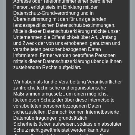
ich daher die Landesregierung, wie es denn um die
Adresse oder Telefonnummer einer betroffenen
Person, erfolgt stets im Einklang mit der
Rheinvertiefung zwischen Mainz und St. Goar steht, die
Datenschutz-Grundverordnung und in
für die Schiffbarkeit des Rheins und damit den
Übereinstimmung mit den für uns geltenden
landesspezifischen Datenschutzbestimmungen.
Wirtschaftsstandort Rheinland-Pfalz von großer
Mittels dieser Datenschutzerklärung möchte unser
Bedeutung ist. Sie gilt gar als „wichtigstes
Unternehmen die Öffentlichkeit über Art, Umfang
und Zweck der von uns erhobenen, genutzten und
Ausbauprojekt der Binnenschifffahrt im deutschen
verarbeiteten personenbezogenen Daten
Wasserstraßennetz“, so auch die Antwort der
informieren. Ferner werden betroffene Personen
mittels dieser Datenschutzerklärung über die ihnen
Landesregierung auf eine frühere Anfrage. Doch auch
zustehenden Rechte aufgeklärt.
hier verschiebt sich der ursprünglich für 2027 geplante
Wir haben als für die Verarbeitung Verantwortlicher
Baubeginn, mit einer Fertigstellung wird statt 2030 nun
zahlreiche technische und organisatorische
bis 2033 gerechnet.
Maßnahmen umgesetzt, um einen möglichst
lückenlosen Schutz der über diese Internetseite
verarbeiteten personenbezogenen Daten
Kommen wir noch zur Schiene, ebenfalls ein
sicherzustellen. Dennoch können Internetbasierte
entscheidender Baustein zur zukunftssicheren und
Datenübertragungen grundsätzlich
Sicherheitslücken aufweisen, sodass ein absoluter
nachhaltigen Weiterentwicklung des Verkehrs und des
Schutz nicht gewährleistet werden kann. Aus