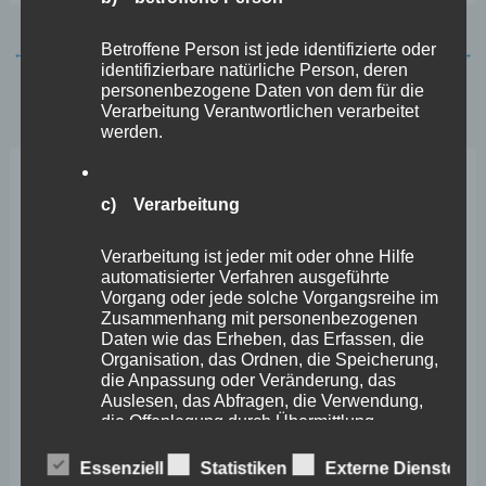
Betroffene Person ist jede identifizierte oder
←
Vorheriger Beitrag
Nächster Beitrag
→
identifizierbare natürliche Person, deren
personenbezogene Daten von dem für die
Verarbeitung Verantwortlichen verarbeitet
werden.
Neueste Beiträge
c) Verarbeitung
Verarbeitung ist jeder mit oder ohne Hilfe
Wefelscheid lehnt Verfassungsänderung ab
automatisierter Verfahren ausgeführte
Vorgang oder jede solche Vorgangsreihe im
VfL Kesselheim e.V. bittet Stadt um Unterstützung bei
Zusammenhang mit personenbezogenen
Sanierung des Sportplatzes
Daten wie das Erheben, das Erfassen, die
Organisation, das Ordnen, die Speicherung,
Engstelle in Aachener Straße – Wefelscheid: „Rübenach
die Anpassung oder Veränderung, das
Auslesen, das Abfragen, die Verwendung,
erstickt im Verkehr“
die Offenlegung durch Übermittlung,
Verbreitung oder eine andere Form der
Wefelscheid besichtigt Fort Konstantin
Bereitstellung, den Abgleich oder die
Essenziell
Statistiken
Externe Dienste
Verknüpfung, die Einschränkung, das