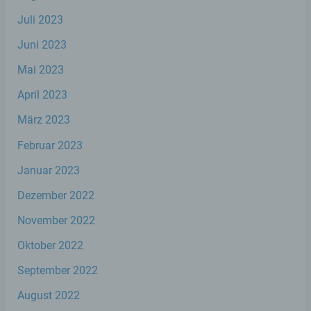
h) Auftragsverarbeiter
Juli 2023
Auftragsverarbeiter ist eine natürliche oder
Juni 2023
juristische Person, Behörde, Einrichtung
Mai 2023
oder andere Stelle, die personenbezogene
Daten im Auftrag des Verantwortlichen
April 2023
verarbeitet.
März 2023
i) Empfänger
Februar 2023
Januar 2023
Empfänger ist eine natürliche oder
juristische Person, Behörde, Einrichtung
Dezember 2022
oder andere Stelle, der personenbezogene
Daten offengelegt werden, unabhängig
November 2022
davon, ob es sich bei ihr um einen Dritten
handelt oder nicht. Behörden, die im
Oktober 2022
Rahmen eines bestimmten
Untersuchungsauftrags nach dem
September 2022
Unionsrecht oder dem Recht der
August 2022
Mitgliedstaaten möglicherweise
personenbezogene Daten erhalten, gelten