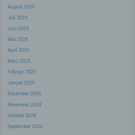
wirtschaftlicher Lage, Gesundheit,
August 2025
persönlicher Vorlieben, Interessen,
Zuverlässigkeit, Verhalten, Aufenthaltsort
Juli 2025
oder Ortswechsel dieser natürlichen Person
zu analysieren oder vorherzusagen.
Juni 2025
Mai 2025
f) Pseudonymisierung
April 2025
Pseudonymisierung ist die Verarbeitung
März 2025
personenbezogener Daten in einer Weise,
auf welche die personenbezogenen Daten
Februar 2025
ohne Hinzuziehung zusätzlicher
Informationen nicht mehr einer spezifischen
Januar 2025
betroffenen Person zugeordnet werden
Dezember 2024
können, sofern diese zusätzlichen
Informationen gesondert aufbewahrt
November 2024
werden und technischen und
organisatorischen Maßnahmen unterliegen,
Oktober 2024
die gewährleisten, dass die
personenbezogenen Daten nicht einer
September 2024
identifizierten oder identifizierbaren
natürlichen Person zugewiesen werden.