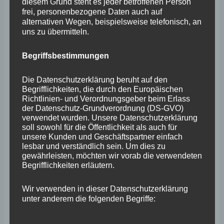
Wirtschaftsstandorts Rheinland-Pfalz. Auch dazu hatte
diesem Grund steht es jeder betroffenen Person
frei, personenbezogene Daten auch auf
ich Anfragen an die Landesregierung gerichtet und
alternativen Wegen, beispielsweise telefonisch, an
mitunter ernüchternde Antworten bekommen. Auf eine
uns zu übermitteln.
Anfrage im März letztes Jahr verwies die
Begriffsbestimmungen
Landesregierung etwa auf einen drohenden „kapazitiven
Flaschenhals“ zwischen Mainz und Bingen, da dort die
Die Datenschutzerklärung beruht auf den
Begrifflichkeiten, die durch den Europäischen
DB Netz Stellwerktechnik aus den 1960er nicht
Richtlinien- und Verordnungsgeber beim Erlass
modernisieren und digitalisieren will.
der Datenschutz-Grundverordnung (DS-GVO)
verwendet wurden. Unsere Datenschutzerklärung
soll sowohl für die Öffentlichkeit als auch für
Auf zwei andere Anfragen im August letztes Jahr
unsere Kunden und Geschäftspartner einfach
lesbar und verständlich sein. Um dies zu
bezüglich des barrierefreien Ausbaus von Bahnhöfen in
gewährleisten, möchten wir vorab die verwendeten
den Wahlkreisen Koblenz/Lahnstein und Rhein-
Begrifflichkeiten erläutern.
Hunsrück erhielt ich wiederum die Antwort, dass
Wir verwenden in dieser Datenschutzerklärung
Bahnhöfe mit weniger als 1.000 Passagieren pro Tag
unter anderem die folgenden Begriffe:
nicht priorisiert werden und daher in den kommenden
Jahren noch nicht barrierefrei umgebaut werden