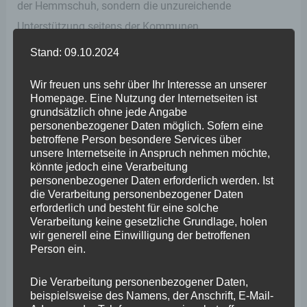
der Hemmschuh, sondern die unzureichende
Unterstützung seitens der Kommunen.
Stand: 09.10.2024
Auf Vorhalt dieser Antwort seitens des Bundes fragte ich
Wir freuen uns sehr über Ihr Interesse an unserer
dann Anfang 2022 die Landesregierung, wie denn der
Homepage. Eine Nutzung der Internetseiten ist
weiter bestehende Fehlbedarf von 1650 Stellplätzen
grundsätzlich ohne jede Angabe
personenbezogener Daten möglich. Sofern eine
gedeckt werden soll. Die Antwort von Ministerin
betroffene Person besondere Services über
Schmitt: Entlastung durch Verlagerung des Verkehrs auf
unsere Internetseite in Anspruch nehmen möchte,
könnte jedoch eine Verarbeitung
umweltfreundliche Binnenschiffe und Güterzüge.
personenbezogener Daten erforderlich werden. Ist
die Verarbeitung personenbezogener Daten
Doch auch hier tun sich Probleme auf. Erinnern wir uns
erforderlich und besteht für eine solche
Verarbeitung keine gesetzliche Grundlage, holen
etwa an die zurückliegenden Sommer, in denen die
wir generell eine Einwilligung der betroffenen
Schiffbarkeit des Rheins aufgrund von Hitze und
Person ein.
ausgedehnter Dürre in extremem Maß eingeschränkt
Die Verarbeitung personenbezogener Daten,
war. Der Klimawandel lässt grüßen. Im März 2022 fragte
beispielsweise des Namens, der Anschrift, E-Mail-