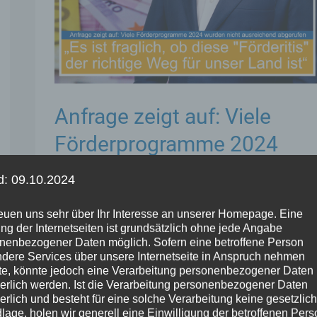
Anfrage zeigt auf: Viele
Förderprogramme 2024
wurden nicht ausreichend
d: 09.10.2024
abgerufen
reuen uns sehr über Ihr Interesse an unserer Homepage. Eine
Allgemein
,
Stephan Wefelscheid
ng der Internetseiten ist grundsätzlich ohne jede Angabe
nenbezogener Daten möglich. Sofern eine betroffene Person
dere Services über unsere Internetseite in Anspruch nehmen
Für Wefelscheid ist fraglich, ob „Förderitis“ der
e, könnte jedoch eine Verarbeitung personenbezogener Daten
richtige Weg für unser Land ist MAINZ. Die
derlich werden. Ist die Verarbeitung personenbezogener Daten
derlich und besteht für eine solche Verarbeitung keine gesetzlic
unübersichtliche Förderlandschaft des Landes
lage, holen wir generell eine Einwilligung der betroffenen Pers