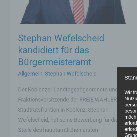
Stephan Wefelscheid
kandidiert für das
Bürgermeisteramt
Allgemein
,
Stephan Wefelscheid
Stan
Der Koblenzer Landtagsabgeordnete und
Wir f
Nutzu
Fraktionsvorsitzende der FREIE WÄHLER
perso
Stadtratsfraktion in Koblenz, Stephan
beson
möcht
Wefelscheid, hat seine Bewerbung für die
erfor
Stelle des hauptamtlichen ersten
erfor
Grund