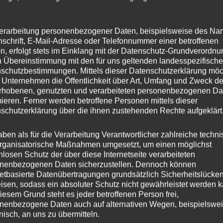
Rheinland-Pfalz hatte schon in Vergangenheit
für Kritik gesorgt. Nun ermöglicht die Antwort
erarbeitung personenbezogener Daten, beispielsweise des Na
nschrift, E-Mail-Adresse oder Telefonnummer einer betroffenen
auf eine Anfrage des Koblenzer
n, erfolgt stets im Einklang mit der Datenschutz-Grundverordnu
Landtagsabgeordneten Stephan Wefelscheid
n Übereinstimmung mit den für uns geltenden landesspezifisch
schutzbestimmungen. Mittels dieser Datenschutzerklärung mö
erstmals einen Überblick über das
 Unternehmen die Öffentlichkeit über Art, Umfang und Zweck de
rhobenen, genutzten und verarbeiteten personenbezogenen Da
Förderdickicht der rheinland-pfälzischen
mieren. Ferner werden betroffene Personen mittels dieser
Ministerien. „Man würde ja eigentlich erwarten
schutzerklärung über die ihnen zustehenden Rechte aufgeklärt
dass die
aben als für die Verarbeitung Verantwortlicher zahlreiche techn
rganisatorische Maßnahmen umgesetzt, um einen möglichst
Anfrage
nlosen Schutz der über diese Internetseite verarbeiteten
Weiterlesen
nenbezogenen Daten sicherzustellen. Dennoch können
zeigt
netbasierte Datenübertragungen grundsätzlich Sicherheitslücke
isen, sodass ein absoluter Schutz nicht gewährleistet werden k
auf:
iesem Grund steht es jeder betroffenen Person frei,
Viele
nenbezogene Daten auch auf alternativen Wegen, beispielswe
onisch, an uns zu übermitteln.
Förderprogramme