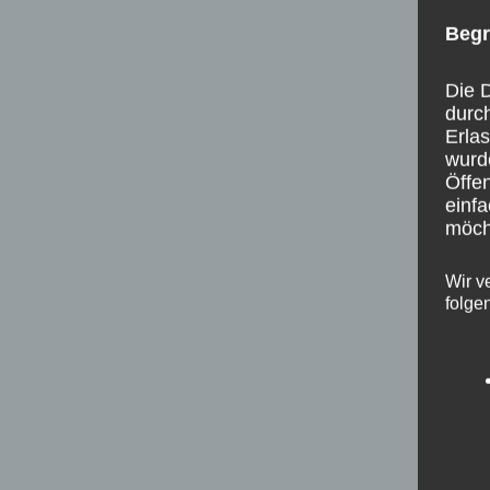
Begr
Die D
durc
Erla
wurd
Öffen
einfa
möcht
Wir v
folge