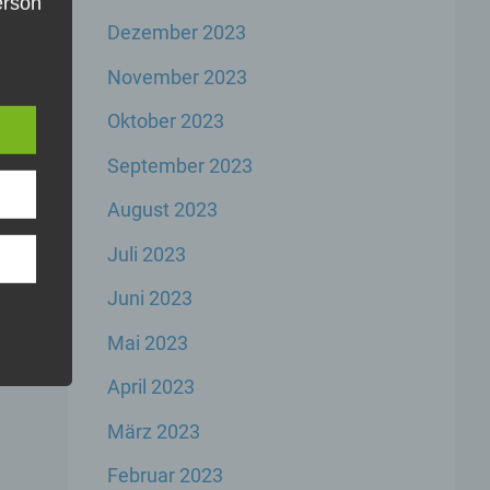
Person
Dezember 2023
die
e
u
November 2023
er,
inem
Oktober 2023
der
n,
September 2023
er
August 2023
Juli 2023
Juni 2023
Mai 2023
rbare
n
April 2023
März 2023
Februar 2023