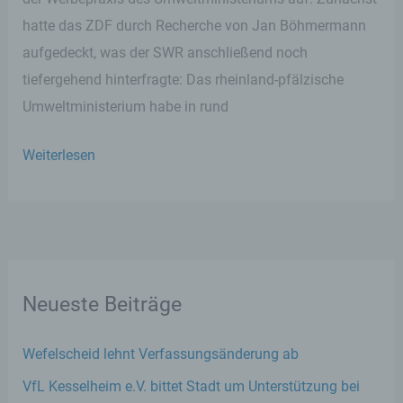
hatte das ZDF durch Recherche von Jan Böhmermann
56068 Koblenz
aufgedeckt, was der SWR anschließend noch
Deutschland
tiefergehend hinterfragte: Das rheinland-pfälzische
Umweltministerium habe in rund
02619153777
Wen
Weiterlesen
E-Mail: info@stephan-wefelscheid.de
interessiert
Cookies / SessionStorage / LocalStorage
denn
Frau
Die Internetseiten verwenden teilweise so
Spiegel
genannte Cookies, LocalStorage und
SessionStorage. Dies dient dazu, unser Angebot
auf
nutzerfreundlicher, effektiver und sicherer zu
Neueste Beiträge
dem
machen. Local Storage und SessionStorage ist
eine Technologie, mit welcher ihr Browser Daten
Fahrrad?
auf Ihrem Computer oder mobilen Gerät
Wefelscheid lehnt Verfassungsänderung ab
abspeichert. Cookies sind Textdateien, welche
über einen Internetbrowser auf einem
VfL Kesselheim e.V. bittet Stadt um Unterstützung bei
Computersystem abgelegt und gespeichert