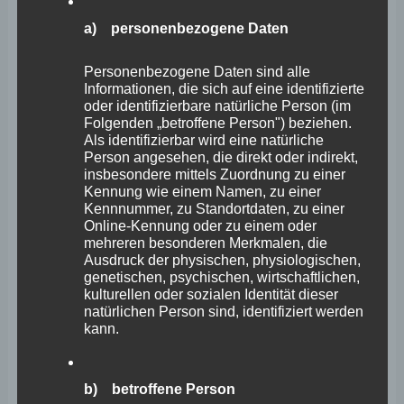
praktikablen
a) personenbezogene Daten
Umsetzbarkeit
–
Personenbezogene Daten sind alle
mit
Informationen, die sich auf eine identifizierte
oder identifizierbare natürliche Person (im
Video
Folgenden „betroffene Person") beziehen.
Als identifizierbar wird eine natürliche
Person angesehen, die direkt oder indirekt,
insbesondere mittels Zuordnung zu einer
Kennung wie einem Namen, zu einer
Kennnummer, zu Standortdaten, zu einer
Online-Kennung oder zu einem oder
11. Plenarsitzung – Stephan
mehreren besonderen Merkmalen, die
Ausdruck der physischen, physiologischen,
Wefelscheid ermahnt zur
genetischen, psychischen, wirtschaftlichen,
kulturellen oder sozialen Identität dieser
praktikablen Umsetzbarkeit –
natürlichen Person sind, identifiziert werden
mit Video
kann.
Stephan Wefelscheid
b) betroffene Person
Der Landtag Rheinland-Pfalz hat in seiner