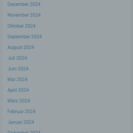
Die betroffene Person kann die Setzung von
Dezember 2024
Cookies durch unsere Internetseite jederzeit
November 2024
mittels einer entsprechenden Einstellung des
genutzten Internetbrowsers verhindern und damit
Oktober 2024
der Setzung von Cookies dauerhaft
widersprechen. Ferner können bereits gesetzte
September 2024
Cookies jederzeit über einen Internetbrowser oder
andere Softwareprogramme gelöscht werden. Dies
August 2024
ist in allen gängigen Internetbrowsern möglich.
Deaktiviert die betroffene Person die Setzung von
Juli 2024
Cookies in dem genutzten Internetbrowser, sind
Juni 2024
unter Umständen nicht alle Funktionen unserer
Internetseite vollumfänglich nutzbar.
Mai 2024
Erfassung von allgemeinen Daten und
April 2024
Informationen
März 2024
Die Internetseite erfasst mit jedem Aufruf der
Februar 2024
Internetseite durch eine betroffene Person oder ein
automatisiertes System eine Reihe von
Januar 2024
allgemeinen Daten und Informationen. Diese
allgemeinen Daten und Informationen werden in
Dezember 2023