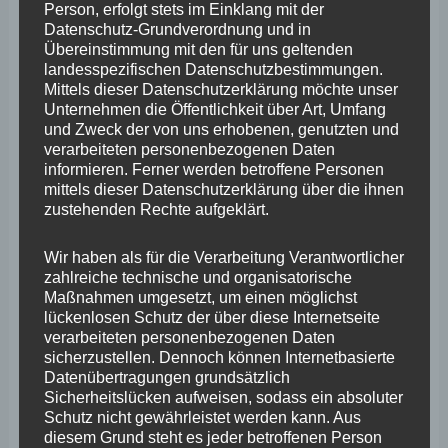
Person, erfolgt stets im Einklang mit der
die
Datenschutz-Grundverordnung und in
Kommunen
Übereinstimmung mit den für uns geltenden
landesspezifischen Datenschutzbestimmungen.
aus
Mittels dieser Datenschutzerklärung möchte unser
Unternehmen die Öffentlichkeit über Art, Umfang
und Zweck der von uns erhobenen, genutzten und
verarbeiteten personenbezogenen Daten
informieren. Ferner werden betroffene Personen
mittels dieser Datenschutzerklärung über die ihnen
11. Plenarsitzung – Stephan
zustehenden Rechte aufgeklärt.
Wefelscheid ermahnt zur
Wir haben als für die Verarbeitung Verantwortlicher
praktikablen Umsetzbarkeit –
zahlreiche technische und organisatorische
Maßnahmen umgesetzt, um einen möglichst
mit Video
lückenlosen Schutz der über diese Internetseite
verarbeiteten personenbezogenen Daten
Plenum
sicherzustellen. Dennoch können Internetbasierte
Datenübertragungen grundsätzlich
Der Landtag Rheinland-Pfalz hat in seiner
Sicherheitslücken aufweisen, sodass ein absoluter
Schutz nicht gewährleistet werden kann. Aus
Sondersitzung zur Feststellung der Anwendbarkeit von
diesem Grund steht es jeder betroffenen Person