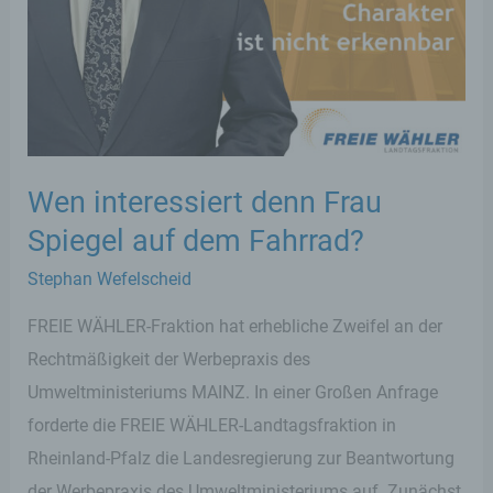
einer Erklärung oder einer sonstigen
eindeutigen bestätigenden Handlung, mit
der die betroffene Person zu verstehen gibt,
dass sie mit der Verarbeitung der sie
betreffenden personenbezogenen Daten
einverstanden ist.
Wen interessiert denn Frau
Name und Anschrift des für die Verarbeitung
Spiegel auf dem Fahrrad?
Verantwortlichen
Stephan Wefelscheid
Verantwortlicher im Sinne der Datenschutz-
Grundverordnung, sonstiger in den Mitgliedstaaten
FREIE WÄHLER-Fraktion hat erhebliche Zweifel an der
der Europäischen Union geltenden
Datenschutzgesetze und anderer Bestimmungen
Rechtmäßigkeit der Werbepraxis des
mit datenschutzrechtlichem Charakter ist die:
Umweltministeriums MAINZ. In einer Großen Anfrage
forderte die FREIE WÄHLER-Landtagsfraktion in
Stephan Wefelscheid, MdL
Rheinland-Pfalz die Landesregierung zur Beantwortung
Kurfürstenstraße 23
der Werbepraxis des Umweltministeriums auf. Zunächst