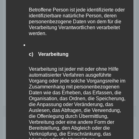
Sondersitzung zur Feststellung der Anwendbarkeit von
Betroffene Person ist jede identifizierte oder
identifizierbare natürliche Person, deren
§28a Abs. 1 bis 6 des Infektionschutzgegsetzes (IfSG)
personenbezogene Daten von dem für die
der Landesregierung Rheinland-Pfalz die
Verarbeitung Verantwortlichen verarbeitet
werden.
Rechtsgrundlage an die Hand gegeben, nach der diese
nun Corona-Regeln treffen kann. Stephan Wefelscheid,
c) Verarbeitung
MdL, Parlamentarischer Geschäftsführer der FREIE
WÄHLER Fraktion im Landtag Rheinland-Pfalz, die dem
Verarbeitung ist jeder mit oder ohne Hilfe
Antrag ebenso wie SPD, Grüne,
automatisierter Verfahren ausgeführte
Vorgang oder jede solche Vorgangsreihe im
Zusammenhang mit personenbezogenen
11.
Weiterlesen
Daten wie das Erheben, das Erfassen, die
Organisation, das Ordnen, die Speicherung,
Plenarsitzung
die Anpassung oder Veränderung, das
–
Auslesen, das Abfragen, die Verwendung,
die Offenlegung durch Übermittlung,
Stephan
Verbreitung oder eine andere Form der
Wefelscheid
Bereitstellung, den Abgleich oder die
Dez.
3
Verknüpfung, die Einschränkung, das
ermahnt