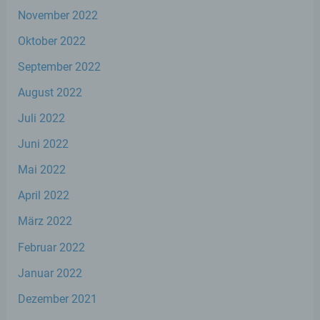
zu optimieren, (3) die dauerhafte
November 2022
Funktionsfähigkeit unserer
Oktober 2022
informationstechnologischen Systeme und der
Technik unserer Internetseite zu gewährleisten
September 2022
sowie (4) um Strafverfolgungsbehörden im Falle
eines Cyberangriffes die zur Strafverfolgung
August 2022
notwendigen Informationen bereitzustellen. Diese
anonym erhobenen Daten und Informationen
Juli 2022
werden durch uns daher einerseits statistisch und
ferner mit dem Ziel ausgewertet, den Datenschutz
Juni 2022
und die Datensicherheit in unserem Unternehmen
Mai 2022
zu erhöhen, um letztlich ein optimales
Schutzniveau für die von uns verarbeiteten
April 2022
personenbezogenen Daten sicherzustellen. Die
anonymen Daten der Server-Logfiles werden
März 2022
getrennt von allen durch eine betroffene Person
angegebenen personenbezogenen Daten
Februar 2022
gespeichert.
Januar 2022
Registrierung auf unserer Internetseite
Dezember 2021