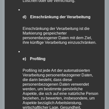
Löschen oder die Vernichtung.
zur
2021
praktikablen
d) Einschränkung der Verarbeitung
Umsetzbarkeit
–
Einschränkung der Verarbeitung ist die
Markierung gespeicherter
mit
personenbezogener Daten mit dem Ziel,
Video
ihre künftige Verarbeitung einzuschränken.
e) Profiling
Profiling ist jede Art der automatisierten
Verarbeitung personenbezogener Daten,
die darin besteht, dass diese
personenbezogenen Daten verwendet
werden, um bestimmte persönliche
Zurück zu 2G für Gastronomie
Aspekte, die sich auf eine natürliche Person
beziehen, zu bewerten, insbesondere, um
und AHA-Regeln für den
Aspekte bezüglich Arbeitsleistung,
wirtschaftlicher Lage, Gesundheit,