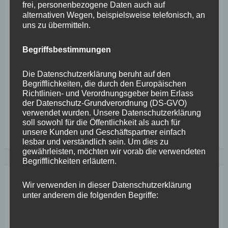
§28a Abs. 1 bis 6 des Infektionschutzgegsetzes (IfSG)
frei, personenbezogene Daten auch auf
alternativen Wegen, beispielsweise telefonisch, an
der Landesregierung Rheinland-Pfalz die
uns zu übermitteln.
Rechtsgrundlage an die Hand gegeben, nach der diese
nun Corona-Regeln treffen kann. Stephan Wefelscheid,
Begriffsbestimmungen
MdL, Parlamentarischer Geschäftsführer der FREIE
Die Datenschutzerklärung beruht auf den
WÄHLER Fraktion im Landtag Rheinland-Pfalz, die dem
Begrifflichkeiten, die durch den Europäischen
Richtlinien- und Verordnungsgeber beim Erlass
Antrag ebenso wie SPD, Grüne,
der Datenschutz-Grundverordnung (DS-GVO)
verwendet wurden. Unsere Datenschutzerklärung
soll sowohl für die Öffentlichkeit als auch für
11.
Weiterlesen
unsere Kunden und Geschäftspartner einfach
Plenarsitzung
lesbar und verständlich sein. Um dies zu
gewährleisten, möchten wir vorab die verwendeten
–
Begrifflichkeiten erläutern.
Stephan
Wefelscheid
Wir verwenden in dieser Datenschutzerklärung
Dez.
7
unter anderem die folgenden Begriffe:
ermahnt
zur
2021