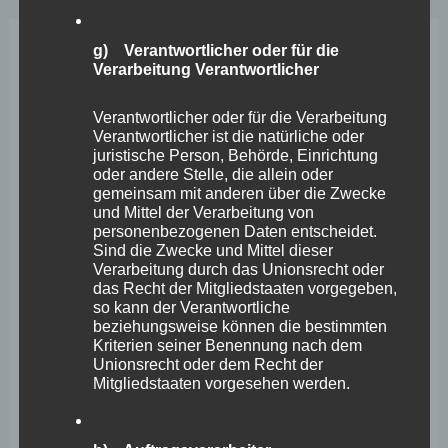
für
g) Verantwortlicher oder für die
Gastronomie
Dez.
Verarbeitung Verantwortlicher
2
und
AHA-
Verantwortlicher oder für die Verarbeitung
2021
Verantwortlicher ist die natürliche oder
Regeln
juristische Person, Behörde, Einrichtung
für
oder andere Stelle, die allein oder
gemeinsam mit anderen über die Zwecke
den
und Mittel der Verarbeitung von
personenbezogenen Daten entscheidet.
Einzelhandel!
Sind die Zwecke und Mittel dieser
Verarbeitung durch das Unionsrecht oder
das Recht der Mitgliedstaaten vorgegeben,
so kann der Verantwortliche
beziehungsweise können die bestimmten
Kriterien seiner Benennung nach dem
Unionsrecht oder dem Recht der
Mitgliedstaaten vorgesehen werden.