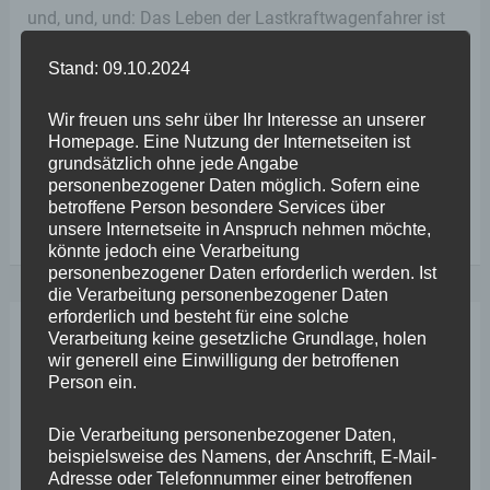
und, und, und: Das Leben der Lastkraftwagenfahrer ist
kein leichtes – auch dann nicht, wenn diese mal nicht
Stand: 09.10.2024
auf der Suche nach einem Wochenend- oder Ruhepause-
Stellplatz sind. Hinzu kommt ein massiver Fahrer-
Wir freuen uns sehr über Ihr Interesse an unserer
Homepage. Eine Nutzung der Internetseiten ist
Engpass. Stephan Wefelscheid,
grundsätzlich ohne jede Angabe
personenbezogener Daten möglich. Sofern eine
betroffene Person besondere Services über
Die
Weiterlesen
unsere Internetseite in Anspruch nehmen möchte,
Stellplatz-
könnte jedoch eine Verarbeitung
personenbezogener Daten erforderlich werden. Ist
Problematik
die Verarbeitung personenbezogener Daten
des
erforderlich und besteht für eine solche
Verarbeitung keine gesetzliche Grundlage, holen
Lastkraftverkehrs
Dez.
wir generell eine Einwilligung der betroffenen
7
wirkt
Person ein.
sich
2021
Die Verarbeitung personenbezogener Daten,
auch
beispielsweise des Namens, der Anschrift, E-Mail-
auf
Adresse oder Telefonnummer einer betroffenen