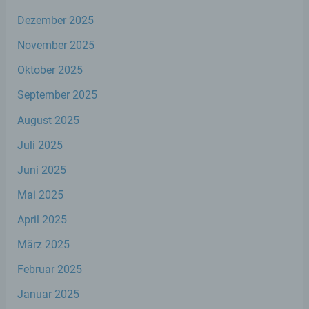
dieser Internetseite nutzerfreundlichere Services
bereitstellen, die ohne die Cookie-Setzung nicht
Dezember 2025
möglich wären.
November 2025
Mittels eines Cookies können die Informationen
Oktober 2025
und Angebote auf unserer Internetseite im Sinne
des Benutzers optimiert werden. Cookies
September 2025
ermöglichen uns, wie bereits erwähnt, die
Benutzer unserer Internetseite wiederzuerkennen.
August 2025
Zweck dieser Wiedererkennung ist es, den
Juli 2025
Nutzern die Verwendung unserer Internetseite zu
erleichtern. Der Benutzer einer Internetseite, die
Juni 2025
Cookies verwendet, muss beispielsweise nicht bei
jedem Besuch der Internetseite erneut seine
Mai 2025
Zugangsdaten eingeben, weil dies von der
Internetseite und dem auf dem Computersystem
April 2025
des Benutzers abgelegten Cookie übernommen
wird. Ein weiteres Beispiel ist das Cookie eines
März 2025
Warenkorbes im Online-Shop. Der Online-Shop
Februar 2025
merkt sich die Artikel, die ein Kunde in den
virtuellen Warenkorb gelegt hat, über ein Cookie.
Januar 2025