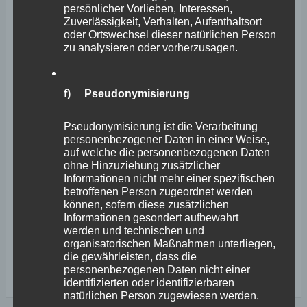
Einzelhandel!
persönlicher Vorlieben, Interessen,
Zuverlässigkeit, Verhalten, Aufenthaltsort
Stephan Wefelscheid
oder Ortswechsel dieser natürlichen Person
zu analysieren oder vorherzusagen.
Kleine Anfrage des Abgeordneten Wefelscheid zeigt:
Kontrollen können nur stichprobenartig erfolgen /
f) Pseudonymisierung
Umsetzung der Corona-Regeln hängt von der Akzeptanz
der Beteiligten ab MAINZ. Kleine Anfrage mit großer
Pseudonymisierung ist die Verarbeitung
personenbezogener Daten in einer Weise,
Wirkung: Im Landtag hatte der rechtspolitische Sprecher
auf welche die personenbezogenen Daten
der FREIE WÄHLER-Landtagsfraktion Stephan
ohne Hinzuziehung zusätzlicher
Informationen nicht mehr einer spezifischen
Wefelscheid nachgefragt, wie es um die Kontrolle der
betroffenen Person zugeordnet werden
können, sofern diese zusätzlichen
Um- und Durchsetzung von 3G-Regeln im Land steht.
Informationen gesondert aufbewahrt
Die
werden und technischen und
organisatorischen Maßnahmen unterliegen,
die gewährleisten, dass die
Zurück
Weiterlesen
personenbezogenen Daten nicht einer
zu
identifizierten oder identifizierbaren
natürlichen Person zugewiesen werden.
2G