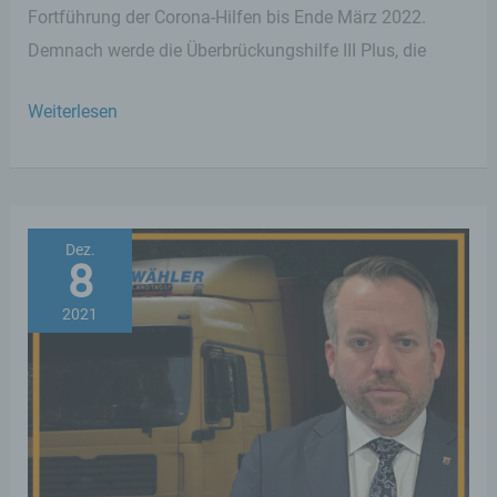
Fortführung der Corona-Hilfen bis Ende März 2022.
Demnach werde die Überbrückungshilfe III Plus, die
FREIE
Weiterlesen
WÄHLER
begrüßen
zusätzliche
Hilfen
Dez.
8
für
Weihnachtsmarkt-
2021
Schausteller