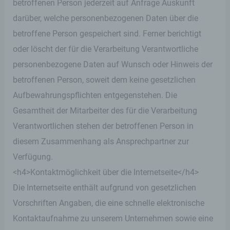
Zahlreiche Internetseiten und Server verwenden
betroffenen Person jederzeit auf Anfrage Auskunft
Cookies. Viele Cookies enthalten eine sogenannte
darüber, welche personenbezogenen Daten über die
Cookie-ID. Eine Cookie-ID ist eine eindeutige
Kennung des Cookies. Sie besteht aus einer
betroffene Person gespeichert sind. Ferner berichtigt
Zeichenfolge, durch welche Internetseiten und
oder löscht der für die Verarbeitung Verantwortliche
Server dem konkreten Internetbrowser zugeordnet
werden können, in dem das Cookie gespeichert
personenbezogene Daten auf Wunsch oder Hinweis der
wurde. Dies ermöglicht es den besuchten
betroffenen Person, soweit dem keine gesetzlichen
Internetseiten und Servern, den individuellen
Browser der betroffenen Person von anderen
Aufbewahrungspflichten entgegenstehen. Die
Internetbrowsern, die andere Cookies enthalten,
Gesamtheit der Mitarbeiter des für die Verarbeitung
zu unterscheiden. Ein bestimmter Internetbrowser
kann über die eindeutige Cookie-ID wiedererkannt
Verantwortlichen stehen der betroffenen Person in
und identifiziert werden.
diesem Zusammenhang als Ansprechpartner zur
Verfügung.
Durch den Einsatz von Cookies kann den Nutzern
dieser Internetseite nutzerfreundlichere Services
<h4>Kontaktmöglichkeit über die Internetseite</h4>
bereitstellen, die ohne die Cookie-Setzung nicht
Die Internetseite enthält aufgrund von gesetzlichen
möglich wären.
Vorschriften Angaben, die eine schnelle elektronische
Mittels eines Cookies können die Informationen
Kontaktaufnahme zu unserem Unternehmen sowie eine
und Angebote auf unserer Internetseite im Sinne