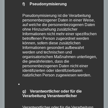
<h4>Erfassung von allgemeinen Daten und
f) Pseudonymisierung
Informationen</h4>
Pseudonymisierung ist die Verarbeitung
Die Internetseite erfasst mit jedem Aufruf der
personenbezogener Daten in einer Weise,
Internetseite durch eine betroffene Person oder ein
auf welche die personenbezogenen Daten
ohne Hinzuziehung zusätzlicher
automatisiertes System eine Reihe von allgemeinen
Informationen nicht mehr einer spezifischen
Daten und Informationen. Diese allgemeinen Daten und
betroffenen Person zugeordnet werden
können, sofern diese zusätzlichen
Informationen werden in den Logfiles des Servers
Informationen gesondert aufbewahrt
werden und technischen und
gespeichert. Erfasst werden können die (1) verwendeten
organisatorischen Maßnahmen unterliegen,
Browsertypen und Versionen, (2) das vom zugreifenden
die gewährleisten, dass die
personenbezogenen Daten nicht einer
System verwendete Betriebssystem, (3) die Internetseite,
identifizierten oder identifizierbaren
von welcher ein zugreifendes System auf unsere
natürlichen Person zugewiesen werden.
Internetseite gelangt (sogenannte Referrer), (4) die
Unterwebseiten, welche über ein zugreifendes System
g) Verantwortlicher oder für die
Verarbeitung Verantwortlicher
auf unserer Internetseite angesteuert werden, (5) das
Datum und die Uhrzeit eines Zugriffs auf die
Verantwortlicher oder für die Verarbeitung