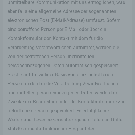
unmittelbare Kommunikation mit uns ermöglichen, was
des Benutzers optimiert werden. Cookies
ermöglichen uns, wie bereits erwähnt, die
ebenfalls eine allgemeine Adresse der sogenannten
Benutzer unserer Internetseite wiederzuerkennen.
elektronischen Post (E-Mail-Adresse) umfasst. Sofern
Zweck dieser Wiedererkennung ist es, den
Nutzern die Verwendung unserer Internetseite zu
eine betroffene Person per E-Mail oder über ein
erleichtern. Der Benutzer einer Internetseite, die
Kontaktformular den Kontakt mit dem für die
Cookies verwendet, muss beispielsweise nicht bei
jedem Besuch der Internetseite erneut seine
Verarbeitung Verantwortlichen aufnimmt, werden die
Zugangsdaten eingeben, weil dies von der
von der betroffenen Person übermittelten
Internetseite und dem auf dem Computersystem
des Benutzers abgelegten Cookie übernommen
personenbezogenen Daten automatisch gespeichert.
wird. Ein weiteres Beispiel ist das Cookie eines
Solche auf freiwilliger Basis von einer betroffenen
Warenkorbes im Online-Shop. Der Online-Shop
merkt sich die Artikel, die ein Kunde in den
Person an den für die Verarbeitung Verantwortlichen
virtuellen Warenkorb gelegt hat, über ein Cookie.
übermittelten personenbezogenen Daten werden für
Zwecke der Bearbeitung oder der Kontaktaufnahme zur
Die betroffene Person kann die Setzung von
Cookies durch unsere Internetseite jederzeit
betroffenen Person gespeichert. Es erfolgt keine
mittels einer entsprechenden Einstellung des
Weitergabe dieser personenbezogenen Daten an Dritte.
genutzten Internetbrowsers verhindern und damit
der Setzung von Cookies dauerhaft
<h4>Kommentarfunktion im Blog auf der
widersprechen. Ferner können bereits gesetzte