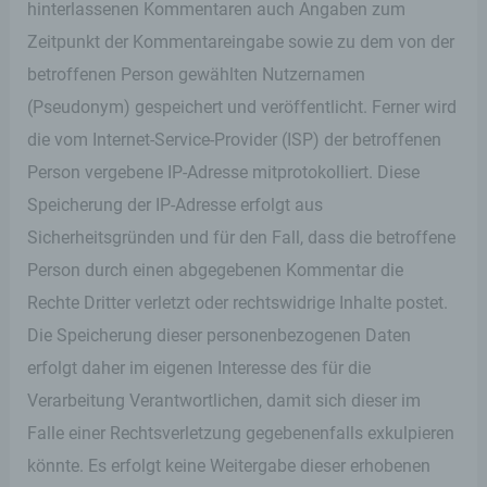
Unterwebseiten, welche über ein zugreifendes
hinterlassenen Kommentaren auch Angaben zum
System auf unserer Internetseite angesteuert
Zeitpunkt der Kommentareingabe sowie zu dem von der
werden, (5) das Datum und die Uhrzeit eines
Zugriffs auf die Internetseite, (6) eine Internet-
betroffenen Person gewählten Nutzernamen
Protokoll-Adresse (IP-Adresse), (7) der Internet-
(Pseudonym) gespeichert und veröffentlicht. Ferner wird
Service-Provider des zugreifenden Systems und
(8) sonstige ähnliche Daten und Informationen, die
die vom Internet-Service-Provider (ISP) der betroffenen
der Gefahrenabwehr im Falle von Angriffen auf
Person vergebene IP-Adresse mitprotokolliert. Diese
unsere informationstechnologischen Systeme
dienen.
Speicherung der IP-Adresse erfolgt aus
Sicherheitsgründen und für den Fall, dass die betroffene
Bei der Nutzung dieser allgemeinen Daten und
Informationen ziehen wird keine Rückschlüsse auf
Person durch einen abgegebenen Kommentar die
die betroffene Person. Diese Informationen werden
Rechte Dritter verletzt oder rechtswidrige Inhalte postet.
vielmehr benötigt, um (1) die Inhalte unserer
Internetseite korrekt auszuliefern, (2) die Inhalte
Die Speicherung dieser personenbezogenen Daten
unserer Internetseite sowie die Werbung für diese
erfolgt daher im eigenen Interesse des für die
zu optimieren, (3) die dauerhafte
Funktionsfähigkeit unserer
Verarbeitung Verantwortlichen, damit sich dieser im
informationstechnologischen Systeme und der
Falle einer Rechtsverletzung gegebenenfalls exkulpieren
Technik unserer Internetseite zu gewährleisten
sowie (4) um Strafverfolgungsbehörden im Falle
könnte. Es erfolgt keine Weitergabe dieser erhobenen
eines Cyberangriffes die zur Strafverfolgung