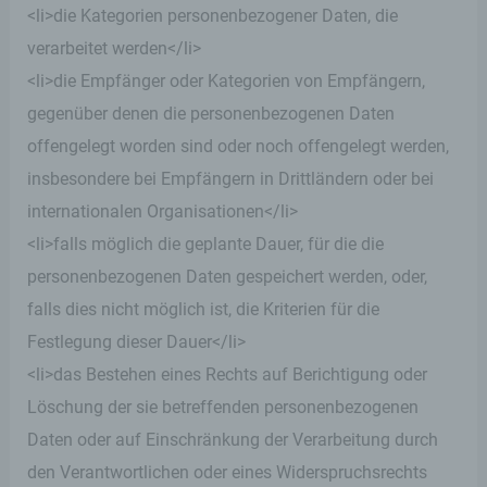
<li>die Kategorien personenbezogener Daten, die
ebenfalls eine allgemeine Adresse der
sogenannten elektronischen Post (E-Mail-
verarbeitet werden</li>
Adresse) umfasst. Sofern eine betroffene Person
per E-Mail oder über ein Kontaktformular den
<li>die Empfänger oder Kategorien von Empfängern,
Kontakt mit dem für die Verarbeitung
gegenüber denen die personenbezogenen Daten
Verantwortlichen aufnimmt, werden die von der
betroffenen Person übermittelten
offengelegt worden sind oder noch offengelegt werden,
personenbezogenen Daten automatisch
insbesondere bei Empfängern in Drittländern oder bei
gespeichert. Solche auf freiwilliger Basis von einer
betroffenen Person an den für die Verarbeitung
internationalen Organisationen</li>
Verantwortlichen übermittelten
personenbezogenen Daten werden für Zwecke der
<li>falls möglich die geplante Dauer, für die die
Bearbeitung oder der Kontaktaufnahme zur
personenbezogenen Daten gespeichert werden, oder,
betroffenen Person gespeichert. Es erfolgt keine
Weitergabe dieser personenbezogenen Daten an
falls dies nicht möglich ist, die Kriterien für die
Dritte.
Festlegung dieser Dauer</li>
Kommentarfunktion im Blog auf der
<li>das Bestehen eines Rechts auf Berichtigung oder
Internetseite
Löschung der sie betreffenden personenbezogenen
Wir bieten den Nutzern auf einem Blog, der sich
Daten oder auf Einschränkung der Verarbeitung durch
auf der Internetseite des für die Verarbeitung
Verantwortlichen befindet, die Möglichkeit,
den Verantwortlichen oder eines Widerspruchsrechts