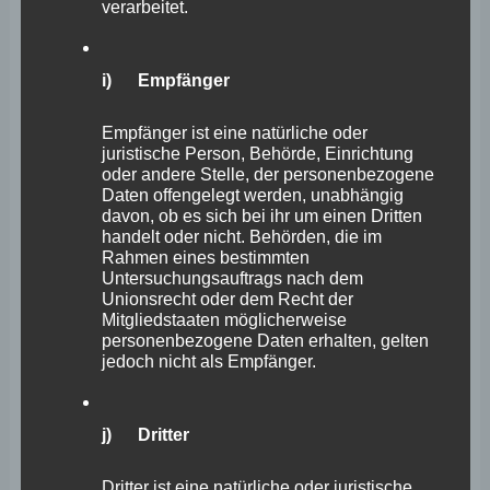
verarbeitet.
unserer Internetseite zu gewährleisten sowie (4) um
Strafverfolgungsbehörden im Falle eines Cyberangriffes
die zur Strafverfolgung notwendigen Informationen
i) Empfänger
bereitzustellen. Diese anonym erhobenen Daten und
Empfänger ist eine natürliche oder
Informationen werden durch uns daher einerseits
juristische Person, Behörde, Einrichtung
oder andere Stelle, der personenbezogene
statistisch und ferner mit dem Ziel ausgewertet, den
Daten offengelegt werden, unabhängig
Datenschutz und die Datensicherheit in unserem
davon, ob es sich bei ihr um einen Dritten
handelt oder nicht. Behörden, die im
Unternehmen zu erhöhen, um letztlich ein optimales
Rahmen eines bestimmten
Schutzniveau für die von uns verarbeiteten
Untersuchungsauftrags nach dem
Unionsrecht oder dem Recht der
personenbezogenen Daten sicherzustellen. Die
Mitgliedstaaten möglicherweise
anonymen Daten der Server-Logfiles werden getrennt
personenbezogene Daten erhalten, gelten
jedoch nicht als Empfänger.
von allen durch eine betroffene Person angegebenen
personenbezogenen Daten gespeichert.
j) Dritter
<h4>Registrierung auf unserer Internetseite</h4>
Die betroffene Person hat die Möglichkeit, sich auf der
Dritter ist eine natürliche oder juristische