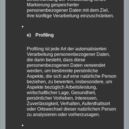
merkt sich die Artikel, die ein Kunde in den virtuellen
Markierung gespeicherter
personenbezogener Daten mit dem Ziel,
Warenkorb gelegt hat, über ein Cookie.
ihre künftige Verarbeitung einzuschränken.
Die betroffene Person kann die Setzung von Cookies
e) Profiling
durch unsere Internetseite jederzeit mittels einer
entsprechenden Einstellung des genutzten
Profiling ist jede Art der automatisierten
Internetbrowsers verhindern und damit der Setzung von
Verarbeitung personenbezogener Daten,
die darin besteht, dass diese
Cookies dauerhaft widersprechen. Ferner können bereits
personenbezogenen Daten verwendet
werden, um bestimmte persönliche
gesetzte Cookies jederzeit über einen Internetbrowser
Aspekte, die sich auf eine natürliche Person
oder andere Softwareprogramme gelöscht werden. Dies
beziehen, zu bewerten, insbesondere, um
Aspekte bezüglich Arbeitsleistung,
ist in allen gängigen Internetbrowsern möglich.
wirtschaftlicher Lage, Gesundheit,
Deaktiviert die betroffene Person die Setzung von
persönlicher Vorlieben, Interessen,
Zuverlässigkeit, Verhalten, Aufenthaltsort
Cookies in dem genutzten Internetbrowser, sind unter
oder Ortswechsel dieser natürlichen Person
Umständen nicht alle Funktionen unserer Internetseite
zu analysieren oder vorherzusagen.
vollumfänglich nutzbar.