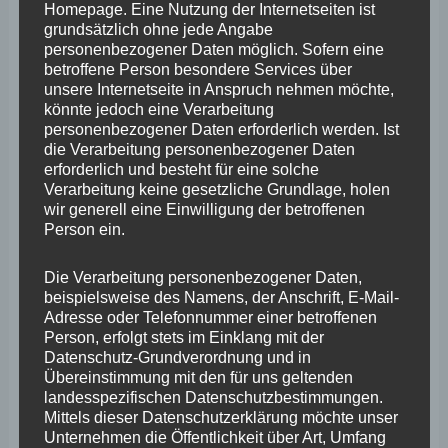
personenbezogenen Daten zu verarbeiten.</li>
Homepage. Eine Nutzung der Internetseiten ist
grundsätzlich ohne jede Angabe
<li>
personenbezogener Daten möglich. Sofern eine
<h4>k) Einwilligung</h4>
betroffene Person besondere Services über
unsere Internetseite in Anspruch nehmen möchte,
Einwilligung ist jede von der betroffenen Person
könnte jedoch eine Verarbeitung
freiwillig für den bestimmten Fall in informierter Weise
personenbezogener Daten erforderlich werden. Ist
die Verarbeitung personenbezogener Daten
und unmissverständlich abgegebene Willensbekundung
erforderlich und besteht für eine solche
in Form einer Erklärung oder einer sonstigen eindeutigen
Verarbeitung keine gesetzliche Grundlage, holen
wir generell eine Einwilligung der betroffenen
bestätigenden Handlung, mit der die betroffene Person
Person ein.
zu verstehen gibt, dass sie mit der Verarbeitung der sie
Die Verarbeitung personenbezogener Daten,
betreffenden personenbezogenen Daten einverstanden
beispielsweise des Namens, der Anschrift, E-Mail-
ist.</li>
Adresse oder Telefonnummer einer betroffenen
Person, erfolgt stets im Einklang mit der
</ul>
Datenschutz-Grundverordnung und in
<h4>Name und Anschrift des für die Verarbeitung
Übereinstimmung mit den für uns geltenden
landesspezifischen Datenschutzbestimmungen.
Verantwortlichen</h4>
Mittels dieser Datenschutzerklärung möchte unser
Verantwortlicher im Sinne der Datenschutz-
Unternehmen die Öffentlichkeit über Art, Umfang