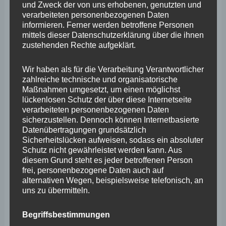
und Zweck der von uns erhobenen, genutzten und
Grundverordnung, sonstiger in den Mitgliedstaaten der
verarbeiteten personenbezogenen Daten
Europäischen Union geltenden Datenschutzgesetze und
informieren. Ferner werden betroffene Personen
mittels dieser Datenschutzerklärung über die ihnen
anderer Bestimmungen mit datenschutzrechtlichem
zustehenden Rechte aufgeklärt.
Charakter ist die:
Wir haben als für die Verarbeitung Verantwortlicher
Stephan Wefelscheid, MdL
zahlreiche technische und organisatorische
Maßnahmen umgesetzt, um einen möglichst
lückenlosen Schutz der über diese Internetseite
Kurfürstenstraße 23
verarbeiteten personenbezogenen Daten
sicherzustellen. Dennoch können Internetbasierte
Datenübertragungen grundsätzlich
56068 Koblenz
Sicherheitslücken aufweisen, sodass ein absoluter
Schutz nicht gewährleistet werden kann. Aus
diesem Grund steht es jeder betroffenen Person
Deutschland
frei, personenbezogene Daten auch auf
alternativen Wegen, beispielsweise telefonisch, an
uns zu übermitteln.
02619153777
Begriffsbestimmungen
E-Mail:
info
@
stephan-wefelscheid.de