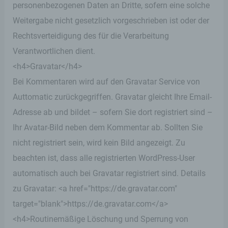
personenbezogenen Daten an Dritte, sofern eine solche
notwendigen Informationen bereitzustellen. Diese
anonym erhobenen Daten und Informationen
Weitergabe nicht gesetzlich vorgeschrieben ist oder der
werden durch uns daher einerseits statistisch und
Rechtsverteidigung des für die Verarbeitung
ferner mit dem Ziel ausgewertet, den Datenschutz
und die Datensicherheit in unserem Unternehmen
Verantwortlichen dient.
zu erhöhen, um letztlich ein optimales
<h4>Gravatar</h4>
Schutzniveau für die von uns verarbeiteten
personenbezogenen Daten sicherzustellen. Die
Bei Kommentaren wird auf den Gravatar Service von
anonymen Daten der Server-Logfiles werden
Auttomatic zurückgegriffen. Gravatar gleicht Ihre Email-
getrennt von allen durch eine betroffene Person
angegebenen personenbezogenen Daten
Adresse ab und bildet – sofern Sie dort registriert sind –
gespeichert.
Ihr Avatar-Bild neben dem Kommentar ab. Sollten Sie
nicht registriert sein, wird kein Bild angezeigt. Zu
Registrierung auf unserer Internetseite
beachten ist, dass alle registrierten WordPress-User
Die betroffene Person hat die Möglichkeit, sich auf
automatisch auch bei Gravatar registriert sind. Details
der Internetseite des für die Verarbeitung
zu Gravatar: <a href="https://de.gravatar.com"
Verantwortlichen unter Angabe von
personenbezogenen Daten zu registrieren.
target="blank">https://de.gravatar.com</a>
Welche personenbezogenen Daten dabei an den
für die Verarbeitung Verantwortlichen übermittelt
<h4>Routinemäßige Löschung und Sperrung von
werden, ergibt sich aus der jeweiligen