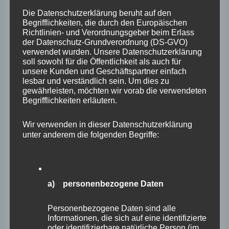
Die Datenschutzerklärung beruht auf den
Begrifflichkeiten, die durch den Europäischen
Richtlinien- und Verordnungsgeber beim Erlass
<h4>Cookies / SessionStorage / LocalStorage</h4>
der Datenschutz-Grundverordnung (DS-GVO)
verwendet wurden. Unsere Datenschutzerklärung
Die Internetseiten verwenden teilweise so genannte
soll sowohl für die Öffentlichkeit als auch für
Cookies, LocalStorage und SessionStorage. Dies dient
unsere Kunden und Geschäftspartner einfach
lesbar und verständlich sein. Um dies zu
dazu, unser Angebot nutzerfreundlicher, effektiver und
gewährleisten, möchten wir vorab die verwendeten
sicherer zu machen. Local Storage und SessionStorage
Begrifflichkeiten erläutern.
ist eine Technologie, mit welcher ihr Browser Daten auf
Wir verwenden in dieser Datenschutzerklärung
Ihrem Computer oder mobilen Gerät abspeichert.
unter anderem die folgenden Begriffe:
Cookies sind Textdateien, welche über einen
Internetbrowser auf einem Computersystem abgelegt
und gespeichert werden. Sie können die Verwendung
a) personenbezogene Daten
von Cookies, LocalStorage und SessionStorage durch
entsprechende Einstellung in Ihrem Browser verhindern.
Personenbezogene Daten sind alle
Informationen, die sich auf eine identifizierte
oder identifizierbare natürliche Person (im