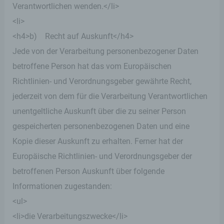
Verantwortlichen wenden.</li>
Der für die Verarbeitung Verantwortliche erteilt
<li>
jeder betroffenen Person jederzeit auf Anfrage
<h4>b) Recht auf Auskunft</h4>
Auskunft darüber, welche personenbezogenen
Daten über die betroffene Person gespeichert sind.
Jede von der Verarbeitung personenbezogener Daten
Ferner berichtigt oder löscht der für die
betroffene Person hat das vom Europäischen
Verarbeitung Verantwortliche personenbezogene
Daten auf Wunsch oder Hinweis der betroffenen
Richtlinien- und Verordnungsgeber gewährte Recht,
Person, soweit dem keine gesetzlichen
jederzeit von dem für die Verarbeitung Verantwortlichen
Aufbewahrungspflichten entgegenstehen. Die
Gesamtheit der Mitarbeiter des für die Verarbeitung
unentgeltliche Auskunft über die zu seiner Person
Verantwortlichen stehen der betroffenen Person in
gespeicherten personenbezogenen Daten und eine
diesem Zusammenhang als Ansprechpartner zur
Verfügung.
Kopie dieser Auskunft zu erhalten. Ferner hat der
Europäische Richtlinien- und Verordnungsgeber der
Kontaktmöglichkeit über die Internetseite
betroffenen Person Auskunft über folgende
Die Internetseite enthält aufgrund von gesetzlichen
Informationen zugestanden:
Vorschriften Angaben, die eine schnelle
<ul>
elektronische Kontaktaufnahme zu unserem
Unternehmen sowie eine unmittelbare
<li>die Verarbeitungszwecke</li>
Kommunikation mit uns ermöglichen, was