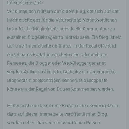
Internetseite</h4>
Cookies jederzeit über einen Internetbrowser oder
andere Softwareprogramme gelöscht werden. Dies
Wir bieten den Nutzern auf einem Blog, der sich auf der
ist in allen gängigen Internetbrowsern möglich.
Internetseite des für die Verarbeitung Verantwortlichen
Deaktiviert die betroffene Person die Setzung von
Cookies in dem genutzten Internetbrowser, sind
befindet, die Möglichkeit, individuelle Kommentare zu
unter Umständen nicht alle Funktionen unserer
einzelnen Blog-Beiträgen zu hinterlassen. Ein Blog ist ein
Internetseite vollumfänglich nutzbar.
auf einer Internetseite geführtes, in der Regel öffentlich
Erfassung von allgemeinen Daten und
einsehbares Portal, in welchem eine oder mehrere
Informationen
Personen, die Blogger oder Web-Blogger genannt
Die Internetseite erfasst mit jedem Aufruf der
werden, Artikel posten oder Gedanken in sogenannten
Internetseite durch eine betroffene Person oder ein
Blogposts niederschreiben können. Die Blogposts
automatisiertes System eine Reihe von
allgemeinen Daten und Informationen. Diese
können in der Regel von Dritten kommentiert werden.
allgemeinen Daten und Informationen werden in
den Logfiles des Servers gespeichert. Erfasst
werden können die (1) verwendeten Browsertypen
Hinterlässt eine betroffene Person einen Kommentar in
und Versionen, (2) das vom zugreifenden System
dem auf dieser Internetseite veröffentlichten Blog,
verwendete Betriebssystem, (3) die Internetseite,
von welcher ein zugreifendes System auf unsere
werden neben den von der betroffenen Person
Internetseite gelangt (sogenannte Referrer), (4) die