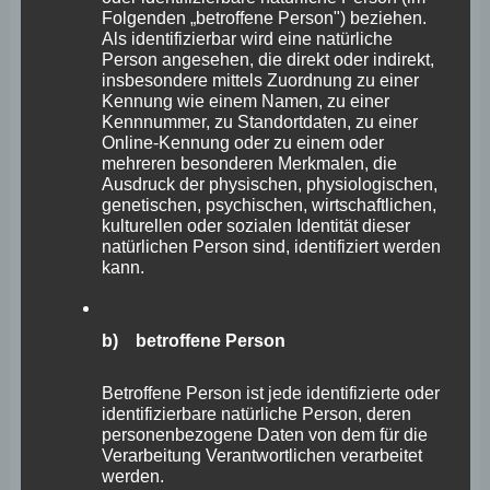
Zahlreiche Internetseiten und Server verwenden Cookies.
Folgenden „betroffene Person") beziehen.
Als identifizierbar wird eine natürliche
Viele Cookies enthalten eine sogenannte Cookie-ID. Eine
Person angesehen, die direkt oder indirekt,
insbesondere mittels Zuordnung zu einer
Cookie-ID ist eine eindeutige Kennung des Cookies. Sie
Kennung wie einem Namen, zu einer
besteht aus einer Zeichenfolge, durch welche
Kennnummer, zu Standortdaten, zu einer
Online-Kennung oder zu einem oder
Internetseiten und Server dem konkreten Internetbrowser
mehreren besonderen Merkmalen, die
zugeordnet werden können, in dem das Cookie
Ausdruck der physischen, physiologischen,
genetischen, psychischen, wirtschaftlichen,
gespeichert wurde. Dies ermöglicht es den besuchten
kulturellen oder sozialen Identität dieser
Internetseiten und Servern, den individuellen Browser der
natürlichen Person sind, identifiziert werden
kann.
betroffenen Person von anderen Internetbrowsern, die
andere Cookies enthalten, zu unterscheiden. Ein
b) betroffene Person
bestimmter Internetbrowser kann über die eindeutige
Cookie-ID wiedererkannt und identifiziert werden.
Betroffene Person ist jede identifizierte oder
identifizierbare natürliche Person, deren
personenbezogene Daten von dem für die
Durch den Einsatz von Cookies kann den Nutzern dieser
Verarbeitung Verantwortlichen verarbeitet
Internetseite nutzerfreundlichere Services bereitstellen,
werden.