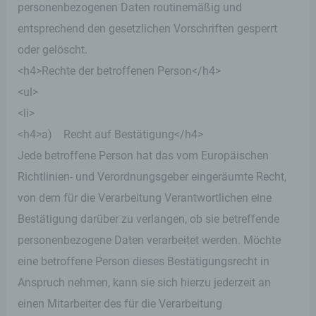
unserer Dienste verhindert werden kann, und
personenbezogenen Daten routinemäßig und
diese Daten im Bedarfsfall ermöglichen,
entsprechend den gesetzlichen Vorschriften gesperrt
begangene Straftaten aufzuklären. Insofern ist die
Speicherung dieser Daten zur Absicherung des für
oder gelöscht.
die Verarbeitung Verantwortlichen erforderlich.
<h4>Rechte der betroffenen Person</h4>
Eine Weitergabe dieser Daten an Dritte erfolgt
grundsätzlich nicht, sofern keine gesetzliche
<ul>
Pflicht zur Weitergabe besteht oder die Weitergabe
<li>
der Strafverfolgung dient.
<h4>a) Recht auf Bestätigung</h4>
Die Registrierung der betroffenen Person unter
Jede betroffene Person hat das vom Europäischen
freiwilliger Angabe personenbezogener Daten
Richtlinien- und Verordnungsgeber eingeräumte Recht,
dient dem für die Verarbeitung Verantwortlichen
dazu, der betroffenen Person Inhalte oder
von dem für die Verarbeitung Verantwortlichen eine
Leistungen anzubieten, die aufgrund der Natur der
Bestätigung darüber zu verlangen, ob sie betreffende
Sache nur registrierten Benutzern angeboten
werden können. Registrierten Personen steht die
personenbezogene Daten verarbeitet werden. Möchte
Möglichkeit frei, die bei der Registrierung
eine betroffene Person dieses Bestätigungsrecht in
angegebenen personenbezogenen Daten
jederzeit abzuändern oder vollständig aus dem
Anspruch nehmen, kann sie sich hierzu jederzeit an
Datenbestand des für die Verarbeitung
einen Mitarbeiter des für die Verarbeitung
Verantwortlichen löschen zu lassen.