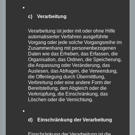
die ohne die Cookie-Setzung nicht möglich wären.
c) Verarbeitung
Mittels eines Cookies können die Informationen und
Angebote auf unserer Internetseite im Sinne des
Verarbeitung ist jeder mit oder ohne Hilfe
automatisierter Verfahren ausgeführte
Benutzers optimiert werden. Cookies ermöglichen uns,
Vorgang oder jede solche Vorgangsreihe im
wie bereits erwähnt, die Benutzer unserer Internetseite
Zusammenhang mit personenbezogenen
Daten wie das Erheben, das Erfassen, die
wiederzuerkennen. Zweck dieser Wiedererkennung ist es,
Organisation, das Ordnen, die Speicherung,
die Anpassung oder Veränderung, das
den Nutzern die Verwendung unserer Internetseite zu
Auslesen, das Abfragen, die Verwendung,
erleichtern. Der Benutzer einer Internetseite, die Cookies
die Offenlegung durch Übermittlung,
Verbreitung oder eine andere Form der
verwendet, muss beispielsweise nicht bei jedem Besuch
Bereitstellung, den Abgleich oder die
der Internetseite erneut seine Zugangsdaten eingeben,
Verknüpfung, die Einschränkung, das
Löschen oder die Vernichtung.
weil dies von der Internetseite und dem auf dem
Computersystem des Benutzers abgelegten Cookie
d) Einschränkung der Verarbeitung
übernommen wird. Ein weiteres Beispiel ist das Cookie
eines Warenkorbes im Online-Shop. Der Online-Shop
Einschränkung der Verarbeitung ist die