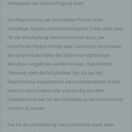
Weitergabe der Strafverfolgung dient.
02619153777
E-Mail: info@stephan-wefelscheid.de
Die Registrierung der betroffenen Person unter
freiwilliger Angabe personenbezogener Daten dient dem
Cookies / SessionStorage / LocalStorage
für die Verarbeitung Verantwortlichen dazu, der
Die Internetseiten verwenden teilweise so
betroffenen Person Inhalte oder Leistungen anzubieten,
genannte Cookies, LocalStorage und
die aufgrund der Natur der Sache nur registrierten
SessionStorage. Dies dient dazu, unser Angebot
nutzerfreundlicher, effektiver und sicherer zu
Benutzern angeboten werden können. Registrierten
machen. Local Storage und SessionStorage ist
Personen steht die Möglichkeit frei, die bei der
eine Technologie, mit welcher ihr Browser Daten
auf Ihrem Computer oder mobilen Gerät
Registrierung angegebenen personenbezogenen Daten
abspeichert. Cookies sind Textdateien, welche
jederzeit abzuändern oder vollständig aus dem
über einen Internetbrowser auf einem
Computersystem abgelegt und gespeichert
Datenbestand des für die Verarbeitung Verantwortlichen
werden. Sie können die Verwendung von Cookies,
LocalStorage und SessionStorage durch
löschen zu lassen.
entsprechende Einstellung in Ihrem Browser
verhindern.
Der für die Verarbeitung Verantwortliche erteilt jeder