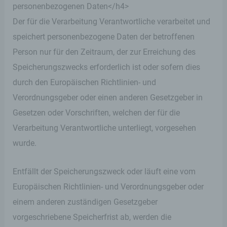
personenbezogenen Daten</h4>
Eingabemaske, die für die Registrierung
verwendet wird. Die von der betroffenen Person
Der für die Verarbeitung Verantwortliche verarbeitet und
eingegebenen personenbezogenen Daten werden
speichert personenbezogene Daten der betroffenen
ausschließlich für die interne Verwendung bei dem
für die Verarbeitung Verantwortlichen und für
Person nur für den Zeitraum, der zur Erreichung des
eigene Zwecke erhoben und gespeichert. Der für
die Verarbeitung Verantwortliche kann die
Speicherungszwecks erforderlich ist oder sofern dies
Weitergabe an einen oder mehrere
durch den Europäischen Richtlinien- und
Auftragsverarbeiter, beispielsweise einen
Paketdienstleister, veranlassen, der die
Verordnungsgeber oder einen anderen Gesetzgeber in
personenbezogenen Daten ebenfalls
Gesetzen oder Vorschriften, welchen der für die
ausschließlich für eine interne Verwendung, die
dem für die Verarbeitung Verantwortlichen
Verarbeitung Verantwortliche unterliegt, vorgesehen
zuzurechnen ist, nutzt.
wurde.
Durch eine Registrierung auf der Internetseite des
für die Verarbeitung Verantwortlichen wird ferner
Entfällt der Speicherungszweck oder läuft eine vom
die vom Internet-Service-Provider (ISP) der
Europäischen Richtlinien- und Verordnungsgeber oder
betroffenen Person vergebene IP-Adresse, das
Datum sowie die Uhrzeit der Registrierung
einem anderen zuständigen Gesetzgeber
gespeichert. Die Speicherung dieser Daten erfolgt
vorgeschriebene Speicherfrist ab, werden die
vor dem Hintergrund, dass nur so der Missbrauch