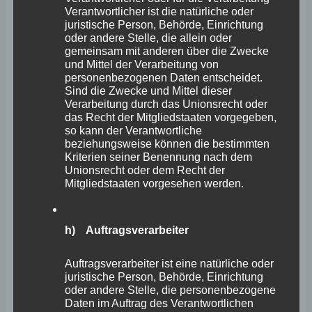
Internetseite, (6) eine Internet-Protokoll-Adresse (IP-
Verantwortlicher ist die natürliche oder
juristische Person, Behörde, Einrichtung
Adresse), (7) der Internet-Service-Provider des
oder andere Stelle, die allein oder
zugreifenden Systems und (8) sonstige ähnliche Daten
gemeinsam mit anderen über die Zwecke
und Mittel der Verarbeitung von
und Informationen, die der Gefahrenabwehr im Falle von
personenbezogenen Daten entscheidet.
Sind die Zwecke und Mittel dieser
Angriffen auf unsere informationstechnologischen
Verarbeitung durch das Unionsrecht oder
Systeme dienen.
das Recht der Mitgliedstaaten vorgegeben,
so kann der Verantwortliche
beziehungsweise können die bestimmten
Bei der Nutzung dieser allgemeinen Daten und
Kriterien seiner Benennung nach dem
Unionsrecht oder dem Recht der
Informationen ziehen wird keine Rückschlüsse auf die
Mitgliedstaaten vorgesehen werden.
betroffene Person. Diese Informationen werden vielmehr
benötigt, um (1) die Inhalte unserer Internetseite korrekt
h) Auftragsverarbeiter
auszuliefern, (2) die Inhalte unserer Internetseite sowie
die Werbung für diese zu optimieren, (3) die dauerhafte
Auftragsverarbeiter ist eine natürliche oder
juristische Person, Behörde, Einrichtung
Funktionsfähigkeit unserer
oder andere Stelle, die personenbezogene
informationstechnologischen Systeme und der Technik
Daten im Auftrag des Verantwortlichen