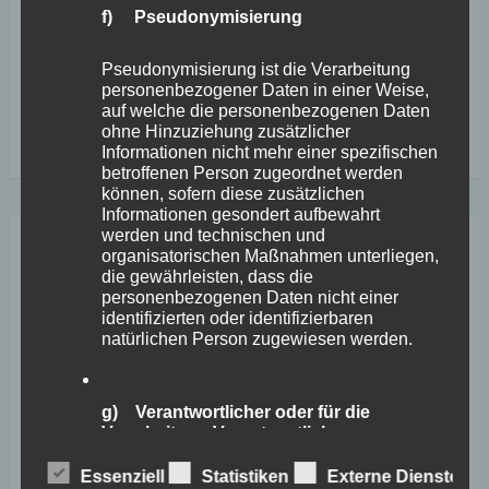
f) Pseudonymisierung
in Koblenz: „Ich beschäftige mich schon länger mit den
Orten medialer Teilhabe, so war
Pseudonymisierung ist die Verarbeitung
personenbezogener Daten in einer Weise,
auf welche die personenbezogenen Daten
Wirtschaftsförderungsausschuss
Weiterlesen
ohne Hinzuziehung zusätzlicher
Informationen nicht mehr einer spezifischen
gibt
betroffenen Person zugeordnet werden
grünes
können, sofern diese zusätzlichen
Informationen gesondert aufbewahrt
Licht
werden und technischen und
–
organisatorischen Maßnahmen unterliegen,
Sep.
1
die gewährleisten, dass die
Wefelscheid
personenbezogenen Daten nicht einer
identifizierten oder identifizierbaren
sieht
2025
natürlichen Person zugewiesen werden.
in
Ort
g) Verantwortlicher oder für die
medialer
Verarbeitung Verantwortlicher
Teilhabe
Essenziell
Statistiken
Externe Dienste
große
Verantwortlicher oder für die Verarbeitung