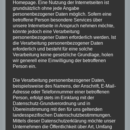
Homepage. Eine Nutzung der Internetseiten ist
grundsätzlich ohne jede Angabe
personenbezogener Daten möglich. Sofern eine
betroffene Person besondere Services über
unsere Internetseite in Anspruch nehmen möchte,
könnte jedoch eine Verarbeitung
personenbezogener Daten erforderlich werden. Ist
die Verarbeitung personenbezogener Daten
erforderlich und besteht für eine solche
Verarbeitung keine gesetzliche Grundlage, holen
wir generell eine Einwilligung der betroffenen
Person ein.
Die Verarbeitung personenbezogener Daten,
Abgeordneter Wefelscheid
beispielsweise des Namens, der Anschrift, E-Mail-
enttäuscht über Nicht-
Adresse oder Telefonnummer einer betroffenen
Person, erfolgt stets im Einklang mit der
Übertragung von „Rhein in
Datenschutz-Grundverordnung und in
Übereinstimmung mit den für uns geltenden
Flammen 2025“ im SWR
landesspezifischen Datenschutzbestimmungen.
Mittels dieser Datenschutzerklärung möchte unser
Allgemein
,
Stephan Wefelscheid
Unternehmen die Öffentlichkeit über Art, Umfang