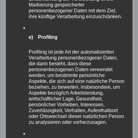
Markierung gespeicherter
personenbezogener Daten mit dem Ziel,
Wirtschaftsförderungsausschus
ihre künftige Verarbeitung einzuschränken.
s gibt grünes Licht –
Wefelscheid sieht in Ort
e) Profiling
medialer Teilhabe große Chance
Profiling ist jede Art der automatisierten
für Koblenz
Verarbeitung personenbezogener Daten,
die darin besteht, dass diese
Stephan Wefelscheid
personenbezogenen Daten verwendet
werden, um bestimmte persönliche
Aspekte, die sich auf eine natürliche Person
Nachdem am Donnerstag den 28. August 2025 die
beziehen, zu bewerten, insbesondere, um
Landesmedienanstalt im
Aspekte bezüglich Arbeitsleistung,
wirtschaftlicher Lage, Gesundheit,
Wirtschaftsförderungsausschuss der Stadt Koblenz das
persönlicher Vorlieben, Interessen,
Konzept „Orte medialer Teilhabe“ vorgestellt hatte, soll
Zuverlässigkeit, Verhalten, Aufenthaltsort
oder Ortswechsel dieser natürlichen Person
nun auch ein solcher Ort in Koblenz entstehen. So
zu analysieren oder vorherzusagen.
zumindest Stephan Wefelscheid, Landtagsabgeordneter
und Vorsitzender der FREIE WÄHLER Stadtratsfraktion