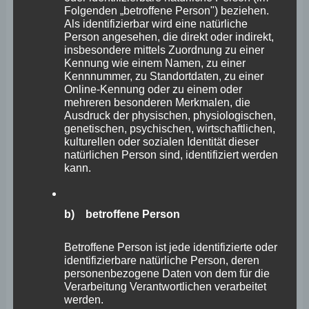
Folgenden „betroffene Person") beziehen.
e.V.
Als identifizierbar wird eine natürliche
Person angesehen, die direkt oder indirekt,
Allgemein
,
Stephan Wefelscheid
insbesondere mittels Zuordnung zu einer
Kennung wie einem Namen, zu einer
Wefelscheid beeindruckt von integrativer Leistung des
Kennnummer, zu Standortdaten, zu einer
Online-Kennung oder zu einem oder
Vereins – Verein habe noch viel Potenzial, brauche aber
mehreren besonderen Merkmalen, die
entsprechende Förderung Koblenz. Im Rahmen seiner
Ausdruck der physischen, physiologischen,
genetischen, psychischen, wirtschaftlichen,
Vereinsgespräche besuchte Stephan Wefelscheid,
kulturellen oder sozialen Identität dieser
natürlichen Person sind, identifiziert werden
Landtagsabgeordneter und Vorsitzender der
kann.
Stadtratsfraktion FREIE WÄHLER in Koblenz, den Verein
„Merhaba – Verein zur Förderung deutsch-türkischer
b) betroffene Person
Begegnung e.V.“ , kurz Merhaba Koblenz e.V. „Merhaba“
ist türkisch und bedeutet übersetzt
Betroffene Person ist jede identifizierte oder
identifizierbare natürliche Person, deren
personenbezogene Daten von dem für die
Besuch
Weiterlesen
Verarbeitung Verantwortlichen verarbeitet
bei
werden.