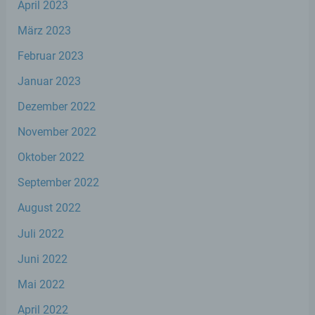
April 2023
des Benutzers optimiert werden. Cookies
ermöglichen uns, wie bereits erwähnt, die
März 2023
Benutzer unserer Internetseite wiederzuerkennen.
Zweck dieser Wiedererkennung ist es, den
Februar 2023
Nutzern die Verwendung unserer Internetseite zu
erleichtern. Der Benutzer einer Internetseite, die
Januar 2023
Cookies verwendet, muss beispielsweise nicht bei
jedem Besuch der Internetseite erneut seine
Dezember 2022
Zugangsdaten eingeben, weil dies von der
November 2022
Internetseite und dem auf dem Computersystem
des Benutzers abgelegten Cookie übernommen
Oktober 2022
wird. Ein weiteres Beispiel ist das Cookie eines
Warenkorbes im Online-Shop. Der Online-Shop
September 2022
merkt sich die Artikel, die ein Kunde in den
virtuellen Warenkorb gelegt hat, über ein Cookie.
August 2022
Juli 2022
Die betroffene Person kann die Setzung von
Cookies durch unsere Internetseite jederzeit
Juni 2022
mittels einer entsprechenden Einstellung des
genutzten Internetbrowsers verhindern und damit
Mai 2022
der Setzung von Cookies dauerhaft
widersprechen. Ferner können bereits gesetzte
April 2022