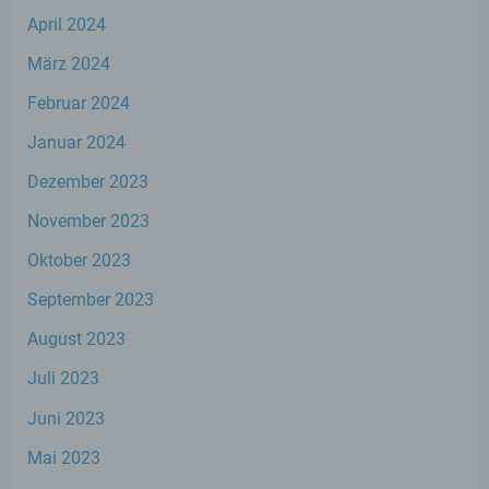
Zahlreiche Internetseiten und Server verwenden
April 2024
Cookies. Viele Cookies enthalten eine sogenannte
Cookie-ID. Eine Cookie-ID ist eine eindeutige
März 2024
Kennung des Cookies. Sie besteht aus einer
Zeichenfolge, durch welche Internetseiten und
Februar 2024
Server dem konkreten Internetbrowser zugeordnet
werden können, in dem das Cookie gespeichert
Januar 2024
wurde. Dies ermöglicht es den besuchten
Internetseiten und Servern, den individuellen
Dezember 2023
Browser der betroffenen Person von anderen
November 2023
Internetbrowsern, die andere Cookies enthalten,
zu unterscheiden. Ein bestimmter Internetbrowser
Oktober 2023
kann über die eindeutige Cookie-ID wiedererkannt
und identifiziert werden.
September 2023
Durch den Einsatz von Cookies kann den Nutzern
August 2023
dieser Internetseite nutzerfreundlichere Services
Juli 2023
bereitstellen, die ohne die Cookie-Setzung nicht
möglich wären.
Juni 2023
Mittels eines Cookies können die Informationen
Mai 2023
und Angebote auf unserer Internetseite im Sinne