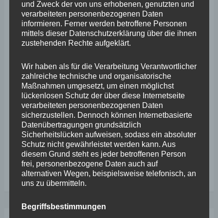
und Zweck der von uns erhobenen, genutzten und
FREIE WÄHLER fordern stärkere Berücksichtigung
verarbeiteten personenbezogenen Daten
regionaler Großereignisse Mainz/Koblenz. Der
informieren. Ferner werden betroffene Personen
mittels dieser Datenschutzerklärung über die ihnen
Landtagsabgeordnete Stephan Wefelscheid zeigt sich
zustehenden Rechte aufgeklärt.
enttäuscht über die „Weglass-Entscheidung“ der SWR-
Wir haben als für die Verarbeitung Verantwortlicher
Übertragung von „Rhein in Flammen 2025“. Wefelscheid
zahlreiche technische und organisatorische
hatte an die Landesregierung eine Kleine Anfrage zu den
Maßnahmen umgesetzt, um einen möglichst
lückenlosen Schutz der über diese Internetseite
Hintergründen gestellt, nachdem das beliebte
verarbeiteten personenbezogenen Daten
Feuerwerks- und Kulturfestival in diesem Jahr nicht im
sicherzustellen. Dennoch können Internetbasierte
Datenübertragungen grundsätzlich
öffentlich-rechtlichen Fernsehen zu sehen war. „Die
Sicherheitslücken aufweisen, sodass ein absoluter
Antwort
Schutz nicht gewährleistet werden kann. Aus
diesem Grund steht es jeder betroffenen Person
frei, personenbezogene Daten auch auf
Abgeordneter
Weiterlesen
alternativen Wegen, beispielsweise telefonisch, an
Wefelscheid
uns zu übermitteln.
enttäuscht
Begriffsbestimmungen
über