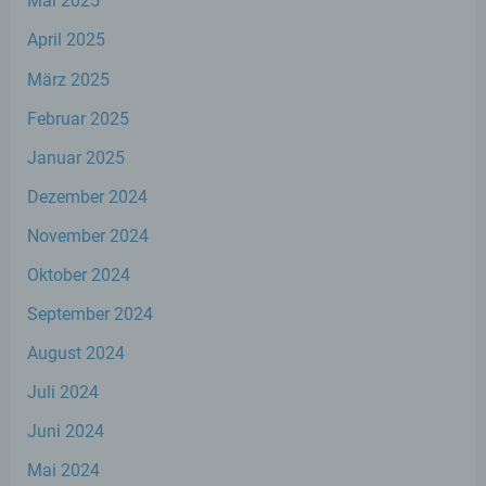
Mai 2025
02619153777
April 2025
E-Mail: info@stephan-wefelscheid.de
März 2025
Cookies / SessionStorage / LocalStorage
Februar 2025
Januar 2025
Die Internetseiten verwenden teilweise so
genannte Cookies, LocalStorage und
Dezember 2024
SessionStorage. Dies dient dazu, unser Angebot
nutzerfreundlicher, effektiver und sicherer zu
November 2024
machen. Local Storage und SessionStorage ist
eine Technologie, mit welcher ihr Browser Daten
Oktober 2024
auf Ihrem Computer oder mobilen Gerät
abspeichert. Cookies sind Textdateien, welche
September 2024
über einen Internetbrowser auf einem
August 2024
Computersystem abgelegt und gespeichert
werden. Sie können die Verwendung von Cookies,
Juli 2024
LocalStorage und SessionStorage durch
entsprechende Einstellung in Ihrem Browser
Juni 2024
verhindern.
Mai 2024