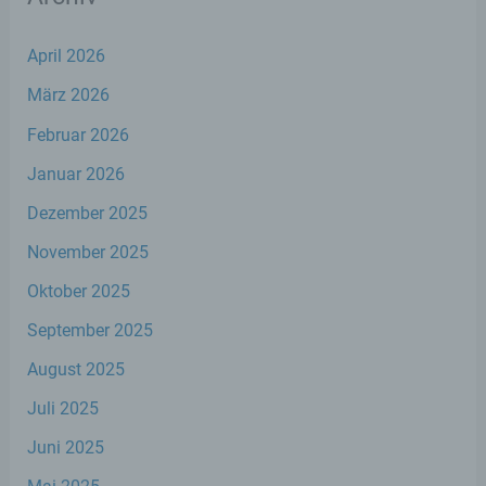
April 2026
Name und Anschrift des für die Verarbeitung
März 2026
Verantwortlichen
Februar 2026
Verantwortlicher im Sinne der Datenschutz-
Januar 2026
Grundverordnung, sonstiger in den Mitgliedstaaten
der Europäischen Union geltenden
Dezember 2025
Datenschutzgesetze und anderer Bestimmungen
mit datenschutzrechtlichem Charakter ist die:
November 2025
Oktober 2025
Stephan Wefelscheid, MdL
September 2025
Kurfürstenstraße 23
August 2025
56068 Koblenz
Juli 2025
Deutschland
Juni 2025