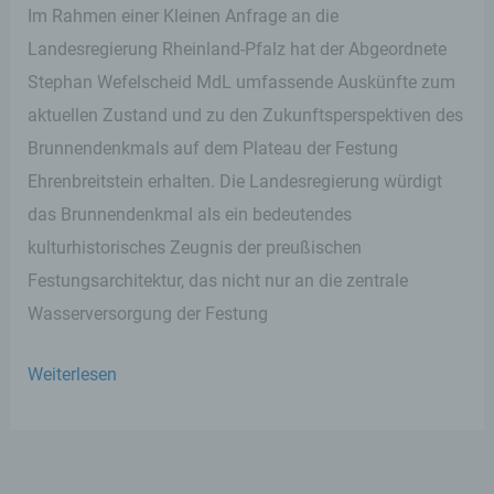
verarbeitet.
Im Rahmen einer Kleinen Anfrage an die
Landesregierung Rheinland-Pfalz hat der Abgeordnete
i) Empfänger
Stephan Wefelscheid MdL umfassende Auskünfte zum
aktuellen Zustand und zu den Zukunftsperspektiven des
Empfänger ist eine natürliche oder
Brunnendenkmals auf dem Plateau der Festung
juristische Person, Behörde, Einrichtung
oder andere Stelle, der personenbezogene
Ehrenbreitstein erhalten. Die Landesregierung würdigt
Daten offengelegt werden, unabhängig
das Brunnendenkmal als ein bedeutendes
davon, ob es sich bei ihr um einen Dritten
handelt oder nicht. Behörden, die im
kulturhistorisches Zeugnis der preußischen
Rahmen eines bestimmten
Untersuchungsauftrags nach dem
Festungsarchitektur, das nicht nur an die zentrale
Unionsrecht oder dem Recht der
Wasserversorgung der Festung
Mitgliedstaaten möglicherweise
personenbezogene Daten erhalten, gelten
jedoch nicht als Empfänger.
Bedeutenden
Weiterlesen
kulturhistorischen
j) Dritter
Ort
erhalten
Dritter ist eine natürliche oder juristische