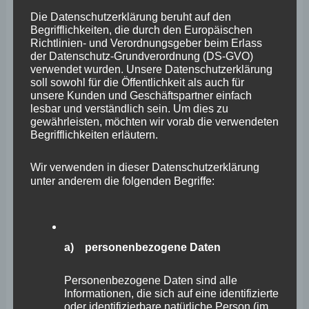
Nicht-
Sep.
Die Datenschutzerklärung beruht auf den
3
Begrifflichkeiten, die durch den Europäischen
Übertragung
Richtlinien- und Verordnungsgeber beim Erlass
von
2025
der Datenschutz-Grundverordnung (DS-GVO)
verwendet wurden. Unsere Datenschutzerklärung
„Rhein
soll sowohl für die Öffentlichkeit als auch für
in
unsere Kunden und Geschäftspartner einfach
lesbar und verständlich sein. Um dies zu
Flammen
gewährleisten, möchten wir vorab die verwendeten
2025“
Begrifflichkeiten erläutern.
im
Wir verwenden in dieser Datenschutzerklärung
SWR
unter anderem die folgenden Begriffe:
a) personenbezogene Daten
Personenbezogene Daten sind alle
Informationen, die sich auf eine identifizierte
Besuch bei Merhaba Koblenz
oder identifizierbare natürliche Person (im