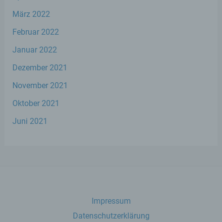
Cookies jederzeit über einen Internetbrowser oder
März 2022
andere Softwareprogramme gelöscht werden. Dies
ist in allen gängigen Internetbrowsern möglich.
Februar 2022
Deaktiviert die betroffene Person die Setzung von
Cookies in dem genutzten Internetbrowser, sind
Januar 2022
unter Umständen nicht alle Funktionen unserer
Internetseite vollumfänglich nutzbar.
Dezember 2021
November 2021
Erfassung von allgemeinen Daten und
Informationen
Oktober 2021
Die Internetseite erfasst mit jedem Aufruf der
Juni 2021
Internetseite durch eine betroffene Person oder ein
automatisiertes System eine Reihe von
allgemeinen Daten und Informationen. Diese
allgemeinen Daten und Informationen werden in
den Logfiles des Servers gespeichert. Erfasst
werden können die (1) verwendeten Browsertypen
und Versionen, (2) das vom zugreifenden System
verwendete Betriebssystem, (3) die Internetseite,
Impressum
von welcher ein zugreifendes System auf unsere
Internetseite gelangt (sogenannte Referrer), (4) die
Datenschutzerklärung