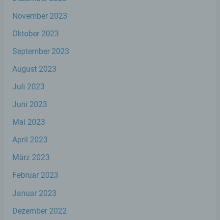
Aspekte bezüglich Arbeitsleistung,
November 2023
wirtschaftlicher Lage, Gesundheit,
persönlicher Vorlieben, Interessen,
Oktober 2023
Zuverlässigkeit, Verhalten, Aufenthaltsort
oder Ortswechsel dieser natürlichen Person
September 2023
zu analysieren oder vorherzusagen.
August 2023
Juli 2023
f) Pseudonymisierung
Juni 2023
Pseudonymisierung ist die Verarbeitung
personenbezogener Daten in einer Weise,
Mai 2023
auf welche die personenbezogenen Daten
ohne Hinzuziehung zusätzlicher
April 2023
Informationen nicht mehr einer spezifischen
März 2023
betroffenen Person zugeordnet werden
können, sofern diese zusätzlichen
Februar 2023
Informationen gesondert aufbewahrt
werden und technischen und
Januar 2023
organisatorischen Maßnahmen unterliegen,
die gewährleisten, dass die
Dezember 2022
personenbezogenen Daten nicht einer