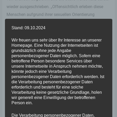
wieder ausgeschrieben. „Offensichtlich erleben diese
Menschen aufgrund ihrer sexuellen Orientierung
Diskriminierung, bis hin zur Gewaltandrohung“, so
Stand: 09.10.2024
Wefelscheid nach dem Gespräch. „Das geht einem nah
und macht betroffen, denn diese Menschen wollen
Wir freuen uns sehr über Ihr Interesse an unserer
Homepage. Eine Nutzung der Internetseiten ist
niemandem etwas Böses, sondern nur ein
grundsätzlich ohne jede Angabe
selbstbestimmtes Leben führen. Und der Weg dahin ist
personenbezogener Daten möglich. Sofern eine
betroffene Person besondere Services über
schon schwer genug. Ich war schockiert als mir
unsere Internetseite in Anspruch nehmen möchte,
Betroffene dort erzählt haben wie ihnen Ärzte aus
könnte jedoch eine Verarbeitung
personenbezogener Daten erforderlich werden. Ist
Unwissenheit viel zu hoch dosierte Hormone
die Verarbeitung personenbezogener Daten
verabreichten, was zu dramatischen körperlichen
erforderlich und besteht für eine solche
Verarbeitung keine gesetzliche Grundlage, holen
Problemen und Depressionen geführt hat.“
wir generell eine Einwilligung der betroffenen
Person ein.
Doch gleichzeitig gebe es auch gute Nachrichten, wie
Die Verarbeitung personenbezogener Daten,
Patricia Pederzani, Vorstandsmitglied und