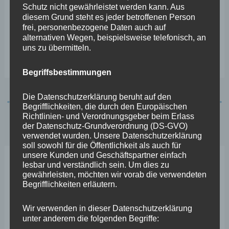
Schutz nicht gewährleistet werden kann. Aus
Klima uns als Stadt an die Seite der betroffenen
diesem Grund steht es jeder betroffenen Person
Menschen stellen und ihre Anliegen und Sorgen ernst
frei, personenbezogene Daten auch auf
alternativen Wegen, beispielsweise telefonisch, an
nehmen. Und gerade in diesen Zeiten ist das
uns zu übermitteln.
Engagement eines solchen Vereins besonders wichtig.“
Begriffsbestimmungen
Die Datenschutzerklärung beruht auf den
←
Vorheriger Beitrag
Nächster Beitrag
→
Begrifflichkeiten, die durch den Europäischen
Richtlinien- und Verordnungsgeber beim Erlass
der Datenschutz-Grundverordnung (DS-GVO)
verwendet wurden. Unsere Datenschutzerklärung
soll sowohl für die Öffentlichkeit als auch für
unsere Kunden und Geschäftspartner einfach
lesbar und verständlich sein. Um dies zu
Neueste Beiträge
gewährleisten, möchten wir vorab die verwendeten
Begrifflichkeiten erläutern.
Wefelscheid lehnt Verfassungsänderung ab
Wir verwenden in dieser Datenschutzerklärung
VfL Kesselheim e.V. bittet Stadt um Unterstützung bei
unter anderem die folgenden Begriffe: