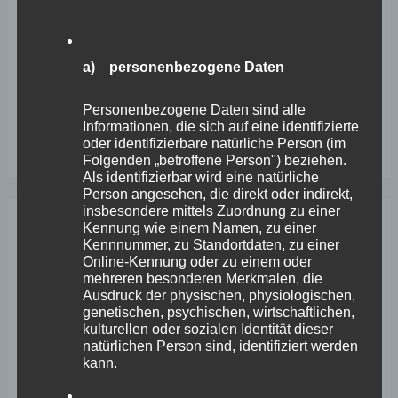
Sanierung des Sportplatzes
Engstelle in Aachener Straße – Wefelscheid: „Rübenach
a) personenbezogene Daten
erstickt im Verkehr“
Wefelscheid besichtigt Fort Konstantin
Personenbezogene Daten sind alle
Informationen, die sich auf eine identifizierte
Wefelscheid bei 3-jährigem Jubiläum von Particura
oder identifizierbare natürliche Person (im
Folgenden „betroffene Person") beziehen.
Als identifizierbar wird eine natürliche
Person angesehen, die direkt oder indirekt,
insbesondere mittels Zuordnung zu einer
Kennung wie einem Namen, zu einer
Archiv
Kennnummer, zu Standortdaten, zu einer
Online-Kennung oder zu einem oder
mehreren besonderen Merkmalen, die
April 2026
Ausdruck der physischen, physiologischen,
genetischen, psychischen, wirtschaftlichen,
März 2026
kulturellen oder sozialen Identität dieser
natürlichen Person sind, identifiziert werden
Februar 2026
kann.
Januar 2026