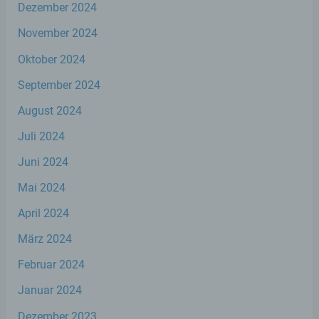
Bereitstellung, den Abgleich oder die
Dezember 2024
Verknüpfung, die Einschränkung, das
Löschen oder die Vernichtung.
November 2024
Oktober 2024
d) Einschränkung der Verarbeitung
September 2024
August 2024
Einschränkung der Verarbeitung ist die
Markierung gespeicherter
Juli 2024
personenbezogener Daten mit dem Ziel,
ihre künftige Verarbeitung einzuschränken.
Juni 2024
Mai 2024
e) Profiling
April 2024
Profiling ist jede Art der automatisierten
März 2024
Verarbeitung personenbezogener Daten,
die darin besteht, dass diese
Februar 2024
personenbezogenen Daten verwendet
Januar 2024
werden, um bestimmte persönliche
Aspekte, die sich auf eine natürliche Person
Dezember 2023
beziehen, zu bewerten, insbesondere, um