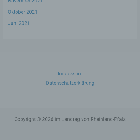
November 2021
Oktober 2021
h) Auftragsverarbeiter
Juni 2021
Auftragsverarbeiter ist eine natürliche oder
juristische Person, Behörde, Einrichtung
oder andere Stelle, die personenbezogene
Daten im Auftrag des Verantwortlichen
verarbeitet.
Impressum
i) Empfänger
Datenschutzerklärung
Empfänger ist eine natürliche oder
juristische Person, Behörde, Einrichtung
oder andere Stelle, der personenbezogene
Daten offengelegt werden, unabhängig
davon, ob es sich bei ihr um einen Dritten
handelt oder nicht. Behörden, die im
Copyright © 2026 im Landtag von Rheinland-Pfalz
Rahmen eines bestimmten
Untersuchungsauftrags nach dem
Unionsrecht oder dem Recht der