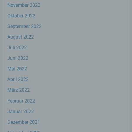
identifizierten oder identifizierbaren
November 2022
natürlichen Person zugewiesen werden.
Oktober 2022
September 2022
g) Verantwortlicher oder für die
Verarbeitung Verantwortlicher
August 2022
Verantwortlicher oder für die Verarbeitung
Juli 2022
Verantwortlicher ist die natürliche oder
Juni 2022
juristische Person, Behörde, Einrichtung
oder andere Stelle, die allein oder
Mai 2022
gemeinsam mit anderen über die Zwecke
und Mittel der Verarbeitung von
April 2022
personenbezogenen Daten entscheidet.
Sind die Zwecke und Mittel dieser
März 2022
Verarbeitung durch das Unionsrecht oder
das Recht der Mitgliedstaaten vorgegeben,
Februar 2022
so kann der Verantwortliche
beziehungsweise können die bestimmten
Januar 2022
Kriterien seiner Benennung nach dem
Unionsrecht oder dem Recht der
Dezember 2021
Mitgliedstaaten vorgesehen werden.