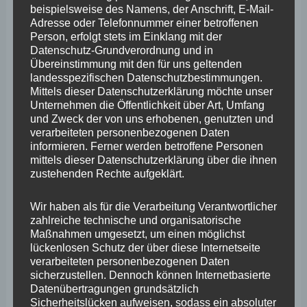
beispielsweise des Namens, der Anschrift, E-Mail-
Queerbeauftragte der Stadt Koblenz, auf dem Treffen
Adresse oder Telefonnummer einer betroffenen
Person, erfolgt stets im Einklang mit der
mitteilen konnte: „Im Kurt Esser Haus werden ab
Datenschutz-Grundverordnung und in
demnächst Räume für den Queer Mittelrhein e.V. durch
Übereinstimmung mit den für uns geltenden
landesspezifischen Datenschutzbestimmungen.
QueerNet RLP zur Verfügung gestellt, das gibt uns noch
Mittels dieser Datenschutzerklärung möchte unser
mal neue Möglichkeiten für unsere Arbeit. Und heute
Unternehmen die Öffentlichkeit über Art, Umfang
und Zweck der von uns erhobenen, genutzten und
wurde im Gleichstellungsausschuss einstimmig die
verarbeiteten personenbezogenen Daten
Einrichtung eine queeren Zentrums in Koblenz
informieren. Ferner werden betroffene Personen
mittels dieser Datenschutzerklärung über die ihnen
beschlossen, hierfür werde ich im Rahmen eines runden
zustehenden Rechte aufgeklärt.
Tisches gemeinsam mit den Vereinen und Institutionen
ein entsprechendes Konzept vorlegen.“
Wir haben als für die Verarbeitung Verantwortlicher
zahlreiche technische und organisatorische
Maßnahmen umgesetzt, um einen möglichst
„Ein solches Zentrum schafft einen geschützten Raum
lückenlosen Schutz der über diese Internetseite
und eine niederschwellige Anlaufstelle für Opfer von
verarbeiteten personenbezogenen Daten
sicherzustellen. Dennoch können Internetbasierte
Gewalt und Diskriminierung“, so Wefelscheid. „Ich finde
Datenübertragungen grundsätzlich
es gut, dass wir in diesem gesellschaftlich aufgeheizten
Sicherheitslücken aufweisen, sodass ein absoluter