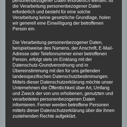
personenbezogener Daten erforderlich werden. Ist
die Verarbeitung personenbezogener Daten
erforderlich und besteht für eine solche
Verarbeitung keine gesetzliche Grundlage, holen
wir generell eine Einwilligung der betroffenen
FDP auf sozialistischen
Person ein.
Abwegen
Die Verarbeitung personenbezogener Daten,
Stephan Wefelscheid
beispielsweise des Namens, der Anschrift, E-Mail-
Adresse oder Telefonnummer einer betroffenen
PRESSEMITTEILUNG 11.
Person, erfolgt stets im Einklang mit der
Datenschutz-Grundverordnung und in
August 2024 Wefelscheid: Deutschlandweites Flatrate-
Übereinstimmung mit den für uns geltenden
Parken wäre massiver Eingriff in kommunale
landesspezifischen Datenschutzbestimmungen.
Mittels dieser Datenschutzerklärung möchte unser
Selbstverwaltung Koblenz. Wenn es nach der FDP ginge,
Unternehmen die Öffentlichkeit über Art, Umfang
solle deutschlandweit kostenloses Parken bzw. Flatrate-
und Zweck der von uns erhobenen, genutzten und
verarbeiteten personenbezogenen Daten
Parken eingeführt werden. Für diesen Vorschlag findet
informieren. Ferner werden betroffene Personen
der FREIE WÄHLER Landesvorsitzende Stephan
mittels dieser Datenschutzerklärung über die ihnen
zustehenden Rechte aufgeklärt.
Wefelscheid, Landtagsabgeordneter und
Fraktionsvorsitzender im Stadtrat Koblenz, deutliche