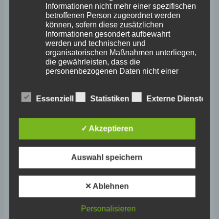
Informationen nicht mehr einer spezifischen
Innenstädte
betroffenen Person zugeordnet werden
können, sofern diese zusätzlichen
Informationen gesondert aufbewahrt
werden und technischen und
organisatorischen Maßnahmen unterliegen,
die gewährleisten, dass die
personenbezogenen Daten nicht einer
identifizierten oder identifizierbaren
natürlichen Person zugewiesen werden.
Essenziell
Statistiken
Externe Dienste
g) Verantwortlicher oder für die
✓ Akzeptieren
Verarbeitung Verantwortlicher
Verantwortlicher oder für die Verarbeitung
Auswahl speichern
Verantwortlicher ist die natürliche oder
Wefelscheid: Staatssekretär
juristische Person, Behörde, Einrichtung
oder andere Stelle, die allein oder
✕ Ablehnen
Erwin Manz und ADD-Präsident
gemeinsam mit anderen über die Zwecke
und Mittel der Verarbeitung von
Thomas Linnertz sind immer
Personalisieren
personenbezogenen Daten entscheidet.