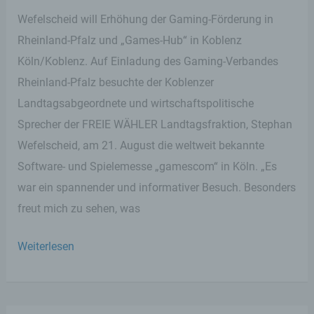
Wefelscheid will Erhöhung der Gaming-Förderung in
Rheinland-Pfalz und „Games-Hub“ in Koblenz
Köln/Koblenz. Auf Einladung des Gaming-Verbandes
Rheinland-Pfalz besuchte der Koblenzer
Landtagsabgeordnete und wirtschaftspolitische
Sprecher der FREIE WÄHLER Landtagsfraktion, Stephan
Wefelscheid, am 21. August die weltweit bekannte
Software- und Spielemesse „gamescom“ in Köln. „Es
war ein spannender und informativer Besuch. Besonders
freut mich zu sehen, was
Rheinland-
Weiterlesen
Pfalz
präsentiert
sich