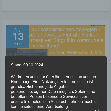
Handlungsbedarf
zum
Erhalt
der
Aug.
13
Weinbauflächen
in
2024
Steillage
Stand: 09.10.2024
Wir freuen uns sehr über Ihr Interesse an unserer
Homepage. Eine Nutzung der Internetseiten ist
grundsätzlich ohne jede Angabe
personenbezogener Daten möglich. Sofern eine
betroffene Person besondere Services über
unsere Internetseite in Anspruch nehmen möchte,
könnte jedoch eine Verarbeitung