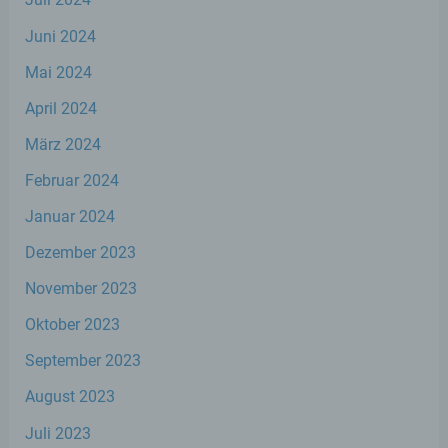
Die Internetseiten verwenden teilweise so
Juni 2024
genannte Cookies, LocalStorage und
SessionStorage. Dies dient dazu, unser Angebot
Mai 2024
nutzerfreundlicher, effektiver und sicherer zu
machen. Local Storage und SessionStorage ist
April 2024
eine Technologie, mit welcher ihr Browser Daten
auf Ihrem Computer oder mobilen Gerät
März 2024
abspeichert. Cookies sind Textdateien, welche
Februar 2024
über einen Internetbrowser auf einem
Computersystem abgelegt und gespeichert
Januar 2024
werden. Sie können die Verwendung von Cookies,
LocalStorage und SessionStorage durch
Dezember 2023
entsprechende Einstellung in Ihrem Browser
verhindern.
November 2023
Zahlreiche Internetseiten und Server verwenden
Oktober 2023
Cookies. Viele Cookies enthalten eine sogenannte
September 2023
Cookie-ID. Eine Cookie-ID ist eine eindeutige
Kennung des Cookies. Sie besteht aus einer
August 2023
Zeichenfolge, durch welche Internetseiten und
Server dem konkreten Internetbrowser zugeordnet
Juli 2023
werden können, in dem das Cookie gespeichert