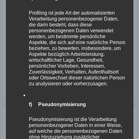
MAINZ/MONTABAUR. Kommunal- und Landespolitiker
Profiling ist jede Art der automatisierten
machen sich über alle Parteigrenzen hinweg Gedanken,
Verarbeitung personenbezogener Daten,
die darin besteht, dass diese
wie unsere Innenstädte gestärkt und ihnen neues Leben
personenbezogenen Daten verwendet
werden, um bestimmte persönliche
eingehaucht werden könnte. Die Städte Andernach,
Aspekte, die sich auf eine natürliche Person
Mayen, Koblenz und Neuwied hatten sich deswegen
beziehen, zu bewerten, insbesondere, um
Aspekte bezüglich Arbeitsleistung,
bereits 2021 gegen eine Erweiterung des Fashion Outlet
wirtschaftlicher Lage, Gesundheit,
Center (FOC) Montabaur
persönlicher Vorlieben, Interessen,
Zuverlässigkeit, Verhalten, Aufenthaltsort
oder Ortswechsel dieser natürlichen Person
Wefelscheid:
Weiterlesen
zu analysieren oder vorherzusagen.
FOC-
Ausbau
f) Pseudonymisierung
gefährdet
die
Pseudonymisierung ist die Verarbeitung
Aug.
2
personenbezogener Daten in einer Weise,
Entwicklung
auf welche die personenbezogenen Daten
ohne Hinzuziehung zusätzlicher
benachbarter
2024