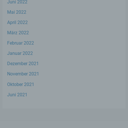
Cookies verwendet, muss beispielsweise nicht bei
Juni 2022
jedem Besuch der Internetseite erneut seine
Mai 2022
Zugangsdaten eingeben, weil dies von der
Internetseite und dem auf dem Computersystem
April 2022
des Benutzers abgelegten Cookie übernommen
wird. Ein weiteres Beispiel ist das Cookie eines
März 2022
Warenkorbes im Online-Shop. Der Online-Shop
merkt sich die Artikel, die ein Kunde in den
Februar 2022
virtuellen Warenkorb gelegt hat, über ein Cookie.
Januar 2022
Die betroffene Person kann die Setzung von
Dezember 2021
Cookies durch unsere Internetseite jederzeit
mittels einer entsprechenden Einstellung des
November 2021
genutzten Internetbrowsers verhindern und damit
der Setzung von Cookies dauerhaft
Oktober 2021
widersprechen. Ferner können bereits gesetzte
Juni 2021
Cookies jederzeit über einen Internetbrowser oder
andere Softwareprogramme gelöscht werden. Dies
ist in allen gängigen Internetbrowsern möglich.
Deaktiviert die betroffene Person die Setzung von
Cookies in dem genutzten Internetbrowser, sind
unter Umständen nicht alle Funktionen unserer