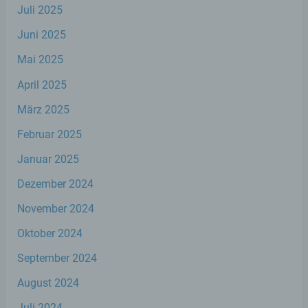
Juli 2025
Verantwortlicher im Sinne der Datenschutz-
Grundverordnung, sonstiger in den Mitgliedstaaten
Juni 2025
der Europäischen Union geltenden
Datenschutzgesetze und anderer Bestimmungen
Mai 2025
mit datenschutzrechtlichem Charakter ist die:
April 2025
Stephan Wefelscheid, MdL
März 2025
Kurfürstenstraße 23
Februar 2025
Januar 2025
56068 Koblenz
Dezember 2024
Deutschland
November 2024
02619153777
Oktober 2024
September 2024
E-Mail: info@stephan-wefelscheid.de
August 2024
Cookies / SessionStorage / LocalStorage
Juli 2024