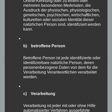
Online-Kennung oder zu einem oder
mehreren besonderen Merkmalen, die
Raiffeisenland“ zu einer Demonstration am 8. August
Ausdruck der physischen, physiologischen,
2024 aufgerufen. „Dass jetzt immer mehr Standorte
genetischen, psychischen, wirtschaftlichen,
kulturellen oder sozialen Identität dieser
verkleinert, eingestampft und letztlich geschlossen
natürlichen Person sind, identifiziert werden
kann.
werden, zeigt, wie unser Gesundheitssystem über
Wefelscheid
Weiterlesen
b) betroffene Person
hält
Betroffene Person ist jede identifizierte oder
Krankenhausschließung
identifizierbare natürliche Person, deren
für
personenbezogene Daten von dem für die
Verarbeitung Verantwortlichen verarbeitet
unverantwortlich
Aug.
werden.
7
2024
c) Verarbeitung
Verarbeitung ist jeder mit oder ohne Hilfe
automatisierter Verfahren ausgeführte