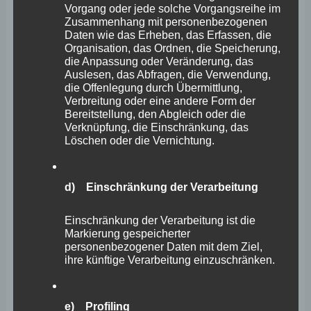
Vorgang oder jede solche Vorgangsreihe im
Zusammenhang mit personenbezogenen
Daten wie das Erheben, das Erfassen, die
Organisation, das Ordnen, die Speicherung,
die Anpassung oder Veränderung, das
Auslesen, das Abfragen, die Verwendung,
die Offenlegung durch Übermittlung,
Verbreitung oder eine andere Form der
Bereitstellung, den Abgleich oder die
Verknüpfung, die Einschränkung, das
Löschen oder die Vernichtung.
Wefelscheid: FOC-Ausbau
d) Einschränkung der Verarbeitung
gefährdet die Entwicklung
Einschränkung der Verarbeitung ist die
benachbarter Innenstädte
Markierung gespeicherter
personenbezogener Daten mit dem Ziel,
ihre künftige Verarbeitung einzuschränken.
Stephan Wefelscheid
FREIE WÄHLER Fraktion macht dies zum Thema im
e) Profiling
nächsten Wirtschaftsausschuss des Landtags