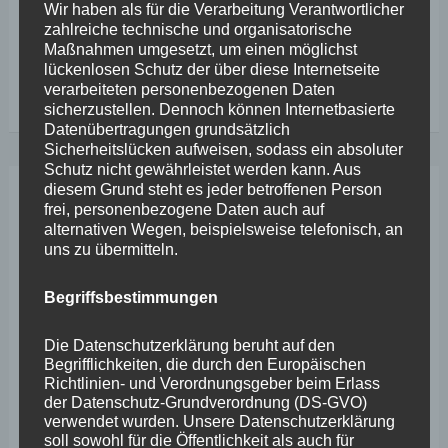
Wir haben als für die Verarbeitung Verantwortlicher
Worte: „Viele Städte wissen nicht, wie sie die
zahlreiche technische und organisatorische
Maßnahmen umgesetzt, um einen möglichst
lückenlosen Schutz der über diese Internetseite
FDP
Weiterlesen
verarbeiteten personenbezogenen Daten
sicherzustellen. Dennoch können Internetbasierte
auf
Datenübertragungen grundsätzlich
sozialistischen
Sicherheitslücken aufweisen, sodass ein absoluter
Schutz nicht gewährleistet werden kann. Aus
Abwegen
diesem Grund steht es jeder betroffenen Person
Aug.
frei, personenbezogene Daten auch auf
8
alternativen Wegen, beispielsweise telefonisch, an
uns zu übermitteln.
2024
Begriffsbestimmungen
Die Datenschutzerklärung beruht auf den
Begrifflichkeiten, die durch den Europäischen
Richtlinien- und Verordnungsgeber beim Erlass
der Datenschutz-Grundverordnung (DS-GVO)
verwendet wurden. Unsere Datenschutzerklärung
soll sowohl für die Öffentlichkeit als auch für