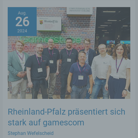
ihre
Forderung
Aug.
26
nach
Entlastung
2024
der
Kommunen
bei
der
Abschiebung
von
Ausländern
Rheinland-Pfalz präsentiert sich
stark auf gamescom
Stephan Wefelscheid