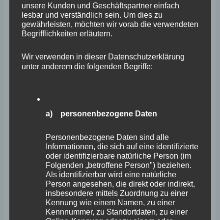
unsere Kunden und Geschäftspartner einfach
lesbar und verständlich sein. Um dies zu
gewährleisten, möchten wir vorab die verwendeten
Begrifflichkeiten erläutern.
Wir verwenden in dieser Datenschutzerklärung
unter anderem die folgenden Begriffe:
Wefelscheid hält
Krankenhausschließung für
a) personenbezogene Daten
unverantwortlich
Personenbezogene Daten sind alle
Stephan Wefelscheid
Informationen, die sich auf eine identifizierte
oder identifizierbare natürliche Person (im
Wie die lokale Presse berichtete, drohe dem in
Folgenden „betroffene Person") beziehen.
Als identifizierbar wird eine natürliche
Altenkirchen ansässigen DRK-Krankenhaus die
Person angesehen, die direkt oder indirekt,
Schließung, Teile der Notaufnahme seien bereits
insbesondere mittels Zuordnung zu einer
Kennung wie einem Namen, zu einer
geschlossen worden. Aus diesem Grund hatte die
Kennnummer, zu Standortdaten, zu einer
Bürgerinitiative (BI) „Gute Gesundheitsversorgung im