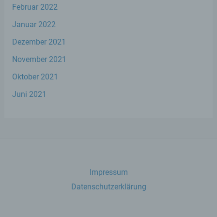
Februar 2022
b) betroffene Person
Januar 2022
Betroffene Person ist jede identifizierte oder
Dezember 2021
identifizierbare natürliche Person, deren
personenbezogene Daten von dem für die
November 2021
Verarbeitung Verantwortlichen verarbeitet
werden.
Oktober 2021
Juni 2021
c) Verarbeitung
Verarbeitung ist jeder mit oder ohne Hilfe
automatisierter Verfahren ausgeführte
Vorgang oder jede solche Vorgangsreihe im
Zusammenhang mit personenbezogenen
Daten wie das Erheben, das Erfassen, die
Impressum
Organisation, das Ordnen, die Speicherung,
die Anpassung oder Veränderung, das
Datenschutzerklärung
Auslesen, das Abfragen, die Verwendung,
die Offenlegung durch Übermittlung,
Verbreitung oder eine andere Form der