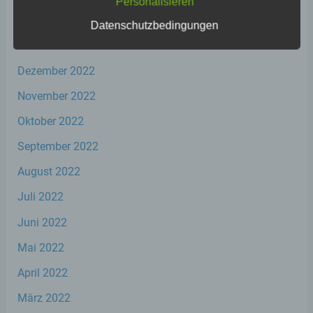
Personalisieren
Februar 2023
Datenschutzbedingungen
Januar 2023
a) personenbezogene Daten
Dezember 2022
Personenbezogene Daten sind alle
November 2022
Informationen, die sich auf eine identifizierte
oder identifizierbare natürliche Person (im
Oktober 2022
Folgenden „betroffene Person") beziehen.
Als identifizierbar wird eine natürliche
September 2022
Person angesehen, die direkt oder indirekt,
insbesondere mittels Zuordnung zu einer
August 2022
Kennung wie einem Namen, zu einer
Kennnummer, zu Standortdaten, zu einer
Juli 2022
Online-Kennung oder zu einem oder
mehreren besonderen Merkmalen, die
Juni 2022
Ausdruck der physischen, physiologischen,
genetischen, psychischen, wirtschaftlichen,
Mai 2022
kulturellen oder sozialen Identität dieser
natürlichen Person sind, identifiziert werden
April 2022
kann.
März 2022