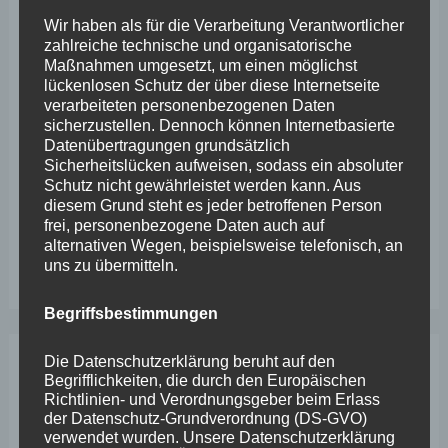
Wir haben als für die Verarbeitung Verantwortlicher
zahlreiche technische und organisatorische
Wefelscheid lehnt Verfassungsänderung ab
Maßnahmen umgesetzt, um einen möglichst
lückenlosen Schutz der über diese Internetseite
VfL Kesselheim e.V. bittet Stadt um Unterstützung bei
verarbeiteten personenbezogenen Daten
Sanierung des Sportplatzes
sicherzustellen. Dennoch können Internetbasierte
Datenübertragungen grundsätzlich
Engstelle in Aachener Straße – Wefelscheid: „Rübenach
Sicherheitslücken aufweisen, sodass ein absoluter
Schutz nicht gewährleistet werden kann. Aus
erstickt im Verkehr“
diesem Grund steht es jeder betroffenen Person
Wefelscheid besichtigt Fort Konstantin
frei, personenbezogene Daten auch auf
alternativen Wegen, beispielsweise telefonisch, an
Wefelscheid bei 3-jährigem Jubiläum von Particura
uns zu übermitteln.
Begriffsbestimmungen
Die Datenschutzerklärung beruht auf den
Archiv
Begrifflichkeiten, die durch den Europäischen
Richtlinien- und Verordnungsgeber beim Erlass
der Datenschutz-Grundverordnung (DS-GVO)
verwendet wurden. Unsere Datenschutzerklärung
April 2026