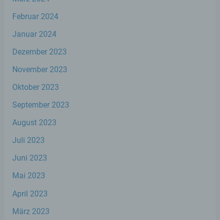
automatisierter Verfahren ausgeführte
Vorgang oder jede solche Vorgangsreihe im
Februar 2024
Zusammenhang mit personenbezogenen
Daten wie das Erheben, das Erfassen, die
Januar 2024
Organisation, das Ordnen, die Speicherung,
die Anpassung oder Veränderung, das
Dezember 2023
Auslesen, das Abfragen, die Verwendung,
November 2023
die Offenlegung durch Übermittlung,
Verbreitung oder eine andere Form der
Oktober 2023
Bereitstellung, den Abgleich oder die
Verknüpfung, die Einschränkung, das
September 2023
Löschen oder die Vernichtung.
August 2023
d) Einschränkung der Verarbeitung
Juli 2023
Juni 2023
Einschränkung der Verarbeitung ist die
Markierung gespeicherter
Mai 2023
personenbezogener Daten mit dem Ziel,
ihre künftige Verarbeitung einzuschränken.
April 2023
März 2023