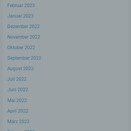
e) Profiling
Februar 2023
Januar 2023
Profiling ist jede Art der automatisierten
Verarbeitung personenbezogener Daten,
Dezember 2022
die darin besteht, dass diese
personenbezogenen Daten verwendet
November 2022
werden, um bestimmte persönliche
Aspekte, die sich auf eine natürliche Person
Oktober 2022
beziehen, zu bewerten, insbesondere, um
Aspekte bezüglich Arbeitsleistung,
September 2022
wirtschaftlicher Lage, Gesundheit,
persönlicher Vorlieben, Interessen,
August 2022
Zuverlässigkeit, Verhalten, Aufenthaltsort
oder Ortswechsel dieser natürlichen Person
Juli 2022
zu analysieren oder vorherzusagen.
Juni 2022
Mai 2022
f) Pseudonymisierung
April 2022
Pseudonymisierung ist die Verarbeitung
März 2022
personenbezogener Daten in einer Weise,
auf welche die personenbezogenen Daten