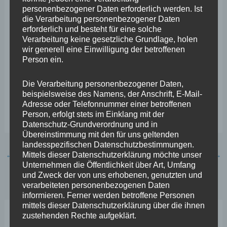
eine innovative Lösung präsentiert: Dort werden die
personenbezogener Daten erforderlich werden. Ist
die Verarbeitung personenbezogener Daten
Nummernschilder von Auto-Posern durch die Stadt, die
erforderlich und besteht für eine solche
ja auch Zulassungsbehörde ist, konfisziert“, berichtet
Verarbeitung keine gesetzliche Grundlage, holen
wir generell eine Einwilligung der betroffenen
Wefelscheid. „Ob ein ähnliches Vorgehen auch hier in
Person ein.
Koblenz möglich ist, werde ich weiter eruieren. Ich denke,
dass so mit geringem Aufwand eine erhebliche Wirkung
Die Verarbeitung personenbezogener Daten,
beispielsweise des Namens, der Anschrift, E-Mail-
erzielt werden könnte und letztlich unsere Stadt sicherer
Adresse oder Telefonnummer einer betroffenen
wird.“
Person, erfolgt stets im Einklang mit der
Datenschutz-Grundverordnung und in
Übereinstimmung mit den für uns geltenden
landesspezifischen Datenschutzbestimmungen.
←
Vorheriger Beitrag
Nächster Beitrag
→
Mittels dieser Datenschutzerklärung möchte unser
Unternehmen die Öffentlichkeit über Art, Umfang
und Zweck der von uns erhobenen, genutzten und
verarbeiteten personenbezogenen Daten
informieren. Ferner werden betroffene Personen
mittels dieser Datenschutzerklärung über die ihnen
zustehenden Rechte aufgeklärt.
Neueste Beiträge