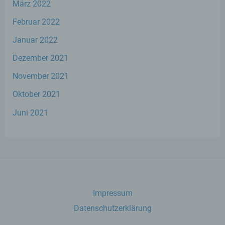
März 2022
Unionsrecht oder dem Recht der
Mitgliedstaaten vorgesehen werden.
Februar 2022
Januar 2022
h) Auftragsverarbeiter
Dezember 2021
Auftragsverarbeiter ist eine natürliche oder
November 2021
juristische Person, Behörde, Einrichtung
oder andere Stelle, die personenbezogene
Oktober 2021
Daten im Auftrag des Verantwortlichen
verarbeitet.
Juni 2021
i) Empfänger
Empfänger ist eine natürliche oder
juristische Person, Behörde, Einrichtung
oder andere Stelle, der personenbezogene
Impressum
Daten offengelegt werden, unabhängig
davon, ob es sich bei ihr um einen Dritten
Datenschutzerklärung
handelt oder nicht. Behörden, die im