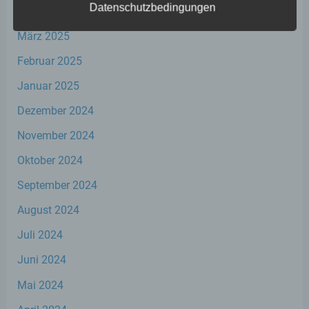
Auslesen, das Abfragen, die Verwendung,
Datenschutzbedingungen
April 2025
die Offenlegung durch Übermittlung,
Verbreitung oder eine andere Form der
März 2025
Bereitstellung, den Abgleich oder die
Verknüpfung, die Einschränkung, das
Februar 2025
Löschen oder die Vernichtung.
Januar 2025
Dezember 2024
d) Einschränkung der Verarbeitung
November 2024
Einschränkung der Verarbeitung ist die
Markierung gespeicherter
Oktober 2024
personenbezogener Daten mit dem Ziel,
September 2024
ihre künftige Verarbeitung einzuschränken.
August 2024
e) Profiling
Juli 2024
Juni 2024
Profiling ist jede Art der automatisierten
Verarbeitung personenbezogener Daten,
Mai 2024
die darin besteht, dass diese
personenbezogenen Daten verwendet