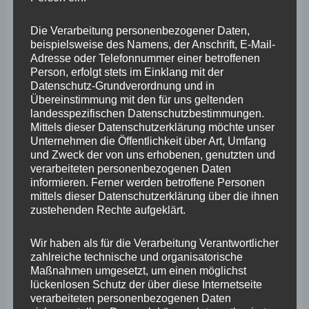
kein Wasser den Boden erreichen und somit auch kein
Die Verarbeitung personenbezogener Daten,
Gras wachsen. Meines Erachtens bestehen auf diesem
beispielsweise des Namens, der Anschrift, E-Mail-
Parkplatz erhebliche Potenziale, die sich auch
Adresse oder Telefonnummer einer betroffenen
Person, erfolgt stets im Einklang mit der
wirtschaftlich nutzen lassen können, wie es auf vielen
Datenschutz-Grundverordnung und in
anderen Parkplätzen bereits üblich ist. Außerdem bietet
Übereinstimmung mit den für uns geltenden
landesspezifischen Datenschutzbestimmungen.
die PV-Überdachung Vorteile für die Besucher in Form
Mittels dieser Datenschutzerklärung möchte unser
von Schatten und Schutz vor Niederschlägen.
Unternehmen die Öffentlichkeit über Art, Umfang
und Zweck der von uns erhobenen, genutzten und
Perspektivisch wären dadurch im Rahmen eines
verarbeiteten personenbezogenen Daten
ganzheitlichen Energiekonzeptes überdies
informieren. Ferner werden betroffene Personen
mittels dieser Datenschutzerklärung über die ihnen
Lademöglichkeiten für E-Fahrzeuge möglich. Damit
zustehenden Rechte aufgeklärt.
könnte die Mobilitätswende erheblich vorangebracht
werden, weil der eine oder andere Student sich dann für
Wir haben als für die Verarbeitung Verantwortlicher
zahlreiche technische und organisatorische
ein E-Auto entscheidet, dass er laden kann während er in
Maßnahmen umgesetzt, um einen möglichst
der Vorlesung sitzt. Durch die Vermarktung der
lückenlosen Schutz der über diese Internetseite
verarbeiteten personenbezogenen Daten
Überstrommengen könnte sich die Hochschule zudem