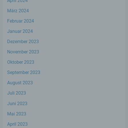
April 2024
werden, um bestimmte persönliche
Aspekte, die sich auf eine natürliche Person
März 2024
beziehen, zu bewerten, insbesondere, um
Aspekte bezüglich Arbeitsleistung,
Februar 2024
wirtschaftlicher Lage, Gesundheit,
persönlicher Vorlieben, Interessen,
Januar 2024
Zuverlässigkeit, Verhalten, Aufenthaltsort
Dezember 2023
oder Ortswechsel dieser natürlichen Person
zu analysieren oder vorherzusagen.
November 2023
Oktober 2023
f) Pseudonymisierung
September 2023
Pseudonymisierung ist die Verarbeitung
August 2023
personenbezogener Daten in einer Weise,
auf welche die personenbezogenen Daten
Juli 2023
ohne Hinzuziehung zusätzlicher
Informationen nicht mehr einer spezifischen
Juni 2023
betroffenen Person zugeordnet werden
können, sofern diese zusätzlichen
Mai 2023
Informationen gesondert aufbewahrt
werden und technischen und
April 2023