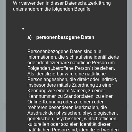
Wir verwenden in dieser Datenschutzerklärung
Neueste Beiträge
unter anderem die folgenden Begriffe:
Wefelscheid lehnt Verfassungsänderung ab
a) personenbezogene Daten
VfL Kesselheim e.V. bittet Stadt um Unterstützung bei
Sanierung des Sportplatzes
Personenbezogene Daten sind alle
Informationen, die sich auf eine identifizierte
Engstelle in Aachener Straße – Wefelscheid: „Rübenach
oder identifizierbare natürliche Person (im
erstickt im Verkehr“
Folgenden „betroffene Person") beziehen.
Als identifizierbar wird eine natürliche
Wefelscheid besichtigt Fort Konstantin
Person angesehen, die direkt oder indirekt,
insbesondere mittels Zuordnung zu einer
Wefelscheid bei 3-jährigem Jubiläum von Particura
Kennung wie einem Namen, zu einer
Kennnummer, zu Standortdaten, zu einer
Online-Kennung oder zu einem oder
mehreren besonderen Merkmalen, die
Ausdruck der physischen, physiologischen,
genetischen, psychischen, wirtschaftlichen,
Archiv
kulturellen oder sozialen Identität dieser
natürlichen Person sind, identifiziert werden