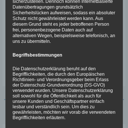
sicherzustellen. Dennoch können Internetbasierte
eine stetige Einnahmequelle erschließen, was dem
Datenübertragungen grundsätzlich
Sicherheitslücken aufweisen, sodass ein absoluter
chronisch unterfinanzierten Hochschulsektor sicherlich
Schutz nicht gewährleistet werden kann. Aus
nicht schaden kann. Alles in allem denke ich, dass das
diesem Grund steht es jeder betroffenen Person
frei, personenbezogene Daten auch auf
Ministerium für Wissenschaft seine Haltung bezüglich
alternativen Wegen, beispielsweise telefonisch, an
der Errichtung einer Großflächen-PV-Anlage als
uns zu übermitteln.
Überdachung des Parkplatzes überdenken sollte. Der
Begriffsbestimmungen
Minister Clemens Hoch ist gefordert, im Interesse der
vom Land selbst gesetzten Klimaziele sein Haus zur
Die Datenschutzerklärung beruht auf den
Begrifflichkeiten, die durch den Europäischen
Überprüfung dieser Frage zu veranlassen.“
Richtlinien- und Verordnungsgeber beim Erlass
der Datenschutz-Grundverordnung (DS-GVO)
verwendet wurden. Unsere Datenschutzerklärung
soll sowohl für die Öffentlichkeit als auch für
←
Vorheriger Beitrag
Nächster Beitrag
→
unsere Kunden und Geschäftspartner einfach
lesbar und verständlich sein. Um dies zu
gewährleisten, möchten wir vorab die verwendeten
Begrifflichkeiten erläutern.