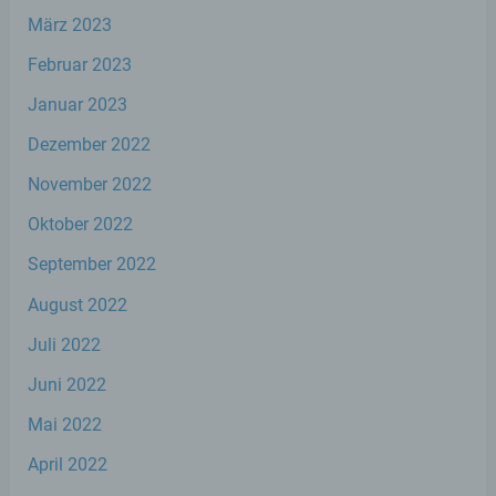
organisatorischen Maßnahmen unterliegen,
die gewährleisten, dass die
März 2023
personenbezogenen Daten nicht einer
Februar 2023
identifizierten oder identifizierbaren
natürlichen Person zugewiesen werden.
Januar 2023
Dezember 2022
g) Verantwortlicher oder für die
Verarbeitung Verantwortlicher
November 2022
Oktober 2022
Verantwortlicher oder für die Verarbeitung
Verantwortlicher ist die natürliche oder
September 2022
juristische Person, Behörde, Einrichtung
oder andere Stelle, die allein oder
August 2022
gemeinsam mit anderen über die Zwecke
und Mittel der Verarbeitung von
Juli 2022
personenbezogenen Daten entscheidet.
Sind die Zwecke und Mittel dieser
Juni 2022
Verarbeitung durch das Unionsrecht oder
Mai 2022
das Recht der Mitgliedstaaten vorgegeben,
so kann der Verantwortliche
April 2022
beziehungsweise können die bestimmten
Kriterien seiner Benennung nach dem