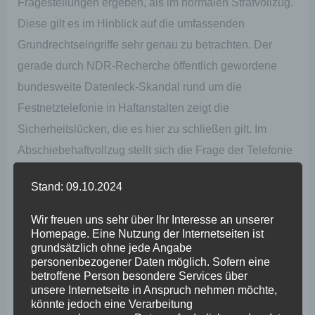
Fragestellungen ergeben, als im normalen Strafvollzug.
Diese gilt es im Hinblick auf die umfassenden
Grundrechtseingriffe sehr genau zu betrachten. Der
gerade durch NDR-Recherche öffentlich gewordene
bundesweite Datenleck-Skandal rund um die
Festnetztelefonie in Haftanstalten zeigt die
Sicherheitslücken, die es hier zu schließen gilt. Im
Abschiebehaftvollzug stellt sich die Frage der Telefonie
nochmals komplizierter dar, die man jedoch in dem
Stand: 09.10.2024
angekündigten Abschiebehaftvollzugsgesetz einfach
schließen könnte. Im Nachbarbundesland Hessen
Wir freuen uns sehr über Ihr Interesse an unserer
Homepage. Eine Nutzung der Internetseiten ist
beispielsweise dürfen auf Grundlage des seit 2017
grundsätzlich ohne jede Angabe
geltenden Gesetzes über den Vollzug
personenbezogener Daten möglich. Sofern eine
betroffene Person besondere Services über
ausländerrechtlicher Freiheitsentziehungsmaßnahmen
unsere Internetseite in Anspruch nehmen möchte,
in Abschiebehaft befindliche Personen ihre privaten
könnte jedoch eine Verarbeitung