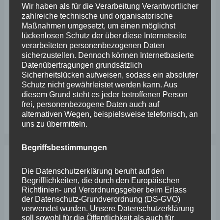
Wir haben als für die Verarbeitung Verantwortlicher
Wefelscheid lehnt Verfassungsänderung ab
zahlreiche technische und organisatorische
VfL Kesselheim e.V. bittet Stadt um Unterstützung bei
Maßnahmen umgesetzt, um einen möglichst
lückenlosen Schutz der über diese Internetseite
Sanierung des Sportplatzes
verarbeiteten personenbezogenen Daten
sicherzustellen. Dennoch können Internetbasierte
Engstelle in Aachener Straße – Wefelscheid:
Datenübertragungen grundsätzlich
„Rübenach erstickt im Verkehr“
Sicherheitslücken aufweisen, sodass ein absoluter
Schutz nicht gewährleistet werden kann. Aus
Wefelscheid besichtigt Fort Konstantin
diesem Grund steht es jeder betroffenen Person
frei, personenbezogene Daten auch auf
Wefelscheid bei 3-jährigem Jubiläum von Particura
alternativen Wegen, beispielsweise telefonisch, an
uns zu übermitteln.
Begriffsbestimmungen
Archiv
Die Datenschutzerklärung beruht auf den
Begrifflichkeiten, die durch den Europäischen
Richtlinien- und Verordnungsgeber beim Erlass
April 2026
der Datenschutz-Grundverordnung (DS-GVO)
verwendet wurden. Unsere Datenschutzerklärung
März 2026
soll sowohl für die Öffentlichkeit als auch für