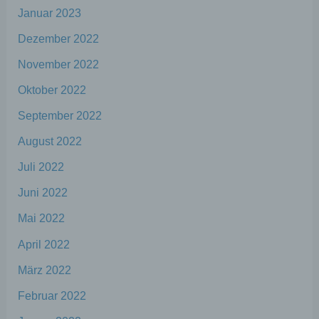
Januar 2023
Profiling ist jede Art der automatisierten
Dezember 2022
Verarbeitung personenbezogener Daten,
die darin besteht, dass diese
November 2022
personenbezogenen Daten verwendet
werden, um bestimmte persönliche
Oktober 2022
Aspekte, die sich auf eine natürliche Person
beziehen, zu bewerten, insbesondere, um
September 2022
Aspekte bezüglich Arbeitsleistung,
wirtschaftlicher Lage, Gesundheit,
August 2022
persönlicher Vorlieben, Interessen,
Zuverlässigkeit, Verhalten, Aufenthaltsort
Juli 2022
oder Ortswechsel dieser natürlichen Person
Juni 2022
zu analysieren oder vorherzusagen.
Mai 2022
f) Pseudonymisierung
April 2022
März 2022
Pseudonymisierung ist die Verarbeitung
personenbezogener Daten in einer Weise,
Februar 2022
auf welche die personenbezogenen Daten
ohne Hinzuziehung zusätzlicher