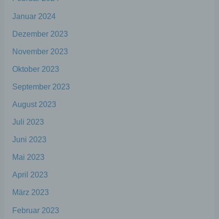
Vorgang oder jede solche Vorgangsreihe im
Januar 2024
Zusammenhang mit personenbezogenen
Daten wie das Erheben, das Erfassen, die
Dezember 2023
Organisation, das Ordnen, die Speicherung,
die Anpassung oder Veränderung, das
November 2023
Auslesen, das Abfragen, die Verwendung,
die Offenlegung durch Übermittlung,
Oktober 2023
Verbreitung oder eine andere Form der
Bereitstellung, den Abgleich oder die
September 2023
Verknüpfung, die Einschränkung, das
Löschen oder die Vernichtung.
August 2023
Juli 2023
d) Einschränkung der Verarbeitung
Juni 2023
Einschränkung der Verarbeitung ist die
Mai 2023
Markierung gespeicherter
April 2023
personenbezogener Daten mit dem Ziel,
ihre künftige Verarbeitung einzuschränken.
März 2023
Februar 2023
e) Profiling