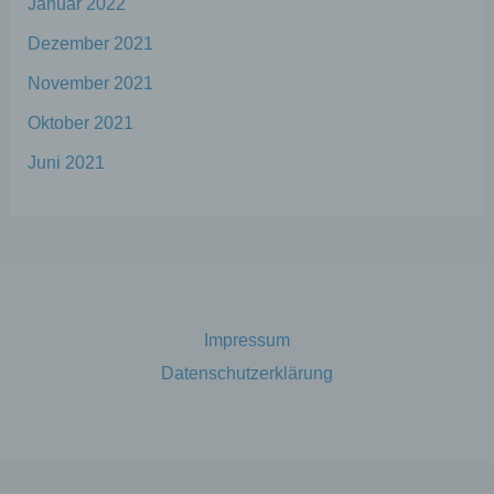
Januar 2022
Informationen nicht mehr einer spezifischen
betroffenen Person zugeordnet werden
Dezember 2021
können, sofern diese zusätzlichen
Informationen gesondert aufbewahrt
November 2021
werden und technischen und
organisatorischen Maßnahmen unterliegen,
Oktober 2021
die gewährleisten, dass die
Juni 2021
personenbezogenen Daten nicht einer
identifizierten oder identifizierbaren
natürlichen Person zugewiesen werden.
g) Verantwortlicher oder für die
Verarbeitung Verantwortlicher
Impressum
Verantwortlicher oder für die Verarbeitung
Datenschutzerklärung
Verantwortlicher ist die natürliche oder
juristische Person, Behörde, Einrichtung
oder andere Stelle, die allein oder
gemeinsam mit anderen über die Zwecke
und Mittel der Verarbeitung von
personenbezogenen Daten entscheidet.