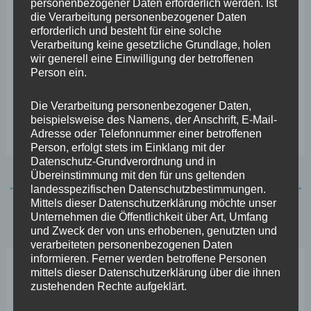
personenbezogener Daten erforderlich werden. Ist
Mobiltelefone oder Smartphones behalten. Deren
die Verarbeitung personenbezogener Daten
Kameras werden lediglich versiegelt, sodass das
erforderlich und besteht für eine solche
Verarbeitung keine gesetzliche Grundlage, holen
Anfertigen von Videos und Fotos nicht möglich ist. Eine
wir generell eine Einwilligung der betroffenen
ähnliche Regelung brauchen wir auch in Rheinland-
Person ein.
Pfalz. Das spart auch Kosten und stellt sicher, dass die
Die Verarbeitung personenbezogener Daten,
Menschen nicht von ihren Familien und dem sozialen
beispielsweise des Namens, der Anschrift, E-Mail-
Umfeld abgeschnitten werden“, so Wefelscheid.
Adresse oder Telefonnummer einer betroffenen
Person, erfolgt stets im Einklang mit der
Datenschutz-Grundverordnung und in
Übereinstimmung mit den für uns geltenden
←
Vorheriger Beitrag
Nächster Beitrag
→
landesspezifischen Datenschutzbestimmungen.
Mittels dieser Datenschutzerklärung möchte unser
Unternehmen die Öffentlichkeit über Art, Umfang
und Zweck der von uns erhobenen, genutzten und
verarbeiteten personenbezogenen Daten
informieren. Ferner werden betroffene Personen
mittels dieser Datenschutzerklärung über die ihnen
Neueste Beiträge
zustehenden Rechte aufgeklärt.