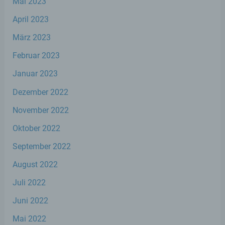
Mai 2023
die Offenlegung durch Übermittlung,
Verbreitung oder eine andere Form der
April 2023
Bereitstellung, den Abgleich oder die
März 2023
Verknüpfung, die Einschränkung, das
Löschen oder die Vernichtung.
Februar 2023
Januar 2023
d) Einschränkung der Verarbeitung
Dezember 2022
Einschränkung der Verarbeitung ist die
November 2022
Markierung gespeicherter
personenbezogener Daten mit dem Ziel,
Oktober 2022
ihre künftige Verarbeitung einzuschränken.
September 2022
August 2022
e) Profiling
Juli 2022
Profiling ist jede Art der automatisierten
Juni 2022
Verarbeitung personenbezogener Daten,
die darin besteht, dass diese
Mai 2022
personenbezogenen Daten verwendet