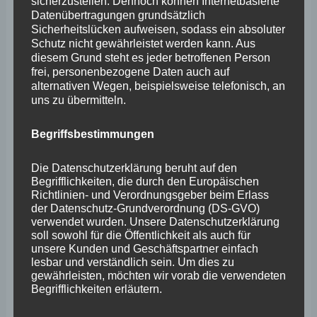
sicherzustellen. Dennoch können Internetbasierte
Datenübertragungen grundsätzlich
Archiv
Sicherheitslücken aufweisen, sodass ein absoluter
Schutz nicht gewährleistet werden kann. Aus
diesem Grund steht es jeder betroffenen Person
April 2026
frei, personenbezogene Daten auch auf
März 2026
alternativen Wegen, beispielsweise telefonisch, an
uns zu übermitteln.
Februar 2026
Begriffsbestimmungen
Januar 2026
Dezember 2025
Die Datenschutzerklärung beruht auf den
Begrifflichkeiten, die durch den Europäischen
November 2025
Richtlinien- und Verordnungsgeber beim Erlass
der Datenschutz-Grundverordnung (DS-GVO)
Oktober 2025
verwendet wurden. Unsere Datenschutzerklärung
soll sowohl für die Öffentlichkeit als auch für
September 2025
unsere Kunden und Geschäftspartner einfach
lesbar und verständlich sein. Um dies zu
August 2025
gewährleisten, möchten wir vorab die verwendeten
Begrifflichkeiten erläutern.
Juli 2025
Juni 2025