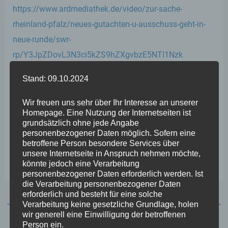
https://www.ardmediathek.de/video/zur-sache-
rheinland-pfalz/neues-gutachten-u-ausschuss-geht-in-
neue-runde/swr-
rp/Y3JpZDovL3N3ci5kZS9hZXgvbzE5NTI1Nzk
Stand: 09.10.2024
#freiewähler #fwrlp #freiewählerlandtagsfraktion
#landtagrlp #Landtag #RheinlandPfalz
Wir freuen uns sehr über Ihr Interesse an unserer
Homepage. Eine Nutzung der Internetseiten ist
#freiewählerlandtagsfraktionrheinlandpfalz
grundsätzlich ohne jede Angabe
#Untersuchungsausschuss #flutkatastrophe2021
personenbezogener Daten möglich. Sofern eine
betroffene Person besondere Services über
#Flutkatastrophe #gutachten
unsere Internetseite in Anspruch nehmen möchte,
#staatsanwaltschaftkoblenz #addrlp
könnte jedoch eine Verarbeitung
personenbezogener Daten erforderlich werden. Ist
die Verarbeitung personenbezogener Daten
erforderlich und besteht für eine solche
←
Vorheriger Beitrag
Nächster Beitrag
→
Verarbeitung keine gesetzliche Grundlage, holen
wir generell eine Einwilligung der betroffenen
Person ein.