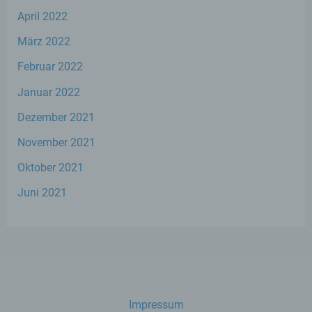
werden, um bestimmte persönliche
April 2022
Aspekte, die sich auf eine natürliche Person
beziehen, zu bewerten, insbesondere, um
März 2022
Aspekte bezüglich Arbeitsleistung,
wirtschaftlicher Lage, Gesundheit,
Februar 2022
persönlicher Vorlieben, Interessen,
Zuverlässigkeit, Verhalten, Aufenthaltsort
Januar 2022
oder Ortswechsel dieser natürlichen Person
zu analysieren oder vorherzusagen.
Dezember 2021
November 2021
f) Pseudonymisierung
Oktober 2021
Pseudonymisierung ist die Verarbeitung
Juni 2021
personenbezogener Daten in einer Weise,
auf welche die personenbezogenen Daten
ohne Hinzuziehung zusätzlicher
Informationen nicht mehr einer spezifischen
betroffenen Person zugeordnet werden
können, sofern diese zusätzlichen
Informationen gesondert aufbewahrt
werden und technischen und
Impressum
organisatorischen Maßnahmen unterliegen,