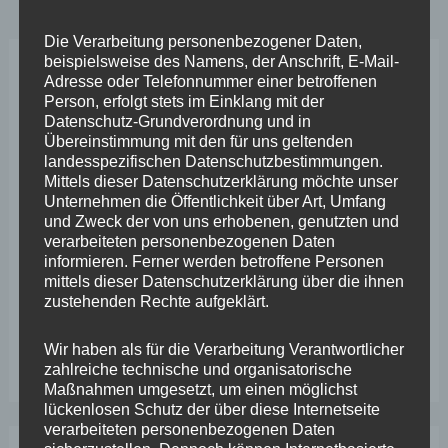
Die Verarbeitung personenbezogener Daten,
beispielsweise des Namens, der Anschrift, E-Mail-
Adresse oder Telefonnummer einer betroffenen
Neueste Beiträge
Person, erfolgt stets im Einklang mit der
Datenschutz-Grundverordnung und in
Übereinstimmung mit den für uns geltenden
Wefelscheid lehnt Verfassungsänderung ab
landesspezifischen Datenschutzbestimmungen.
VfL Kesselheim e.V. bittet Stadt um Unterstützung bei
Mittels dieser Datenschutzerklärung möchte unser
Unternehmen die Öffentlichkeit über Art, Umfang
Sanierung des Sportplatzes
und Zweck der von uns erhobenen, genutzten und
verarbeiteten personenbezogenen Daten
Engstelle in Aachener Straße – Wefelscheid: „Rübenach
informieren. Ferner werden betroffene Personen
erstickt im Verkehr“
mittels dieser Datenschutzerklärung über die ihnen
zustehenden Rechte aufgeklärt.
Wefelscheid besichtigt Fort Konstantin
Wir haben als für die Verarbeitung Verantwortlicher
Wefelscheid bei 3-jährigem Jubiläum von Particura
zahlreiche technische und organisatorische
Maßnahmen umgesetzt, um einen möglichst
lückenlosen Schutz der über diese Internetseite
verarbeiteten personenbezogenen Daten