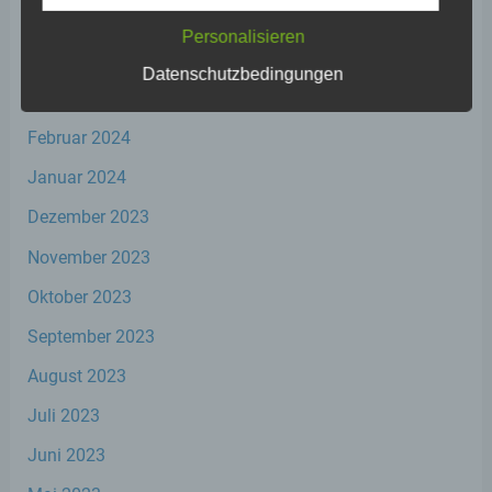
kann.
Mai 2024
Personalisieren
April 2024
Datenschutzbedingungen
b) betroffene Person
März 2024
Betroffene Person ist jede identifizierte oder
Februar 2024
identifizierbare natürliche Person, deren
personenbezogene Daten von dem für die
Januar 2024
Verarbeitung Verantwortlichen verarbeitet
Dezember 2023
werden.
November 2023
c) Verarbeitung
Oktober 2023
September 2023
Verarbeitung ist jeder mit oder ohne Hilfe
automatisierter Verfahren ausgeführte
August 2023
Vorgang oder jede solche Vorgangsreihe im
Zusammenhang mit personenbezogenen
Juli 2023
Daten wie das Erheben, das Erfassen, die
Organisation, das Ordnen, die Speicherung,
Juni 2023
die Anpassung oder Veränderung, das
Auslesen, das Abfragen, die Verwendung,