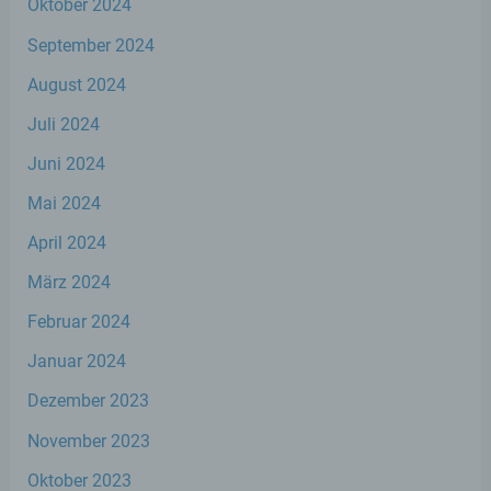
Oktober 2024
Löschen oder die Vernichtung.
September 2024
August 2024
d) Einschränkung der Verarbeitung
Juli 2024
Einschränkung der Verarbeitung ist die
Juni 2024
Markierung gespeicherter
personenbezogener Daten mit dem Ziel,
Mai 2024
ihre künftige Verarbeitung einzuschränken.
April 2024
e) Profiling
März 2024
Februar 2024
Profiling ist jede Art der automatisierten
Verarbeitung personenbezogener Daten,
Januar 2024
die darin besteht, dass diese
personenbezogenen Daten verwendet
Dezember 2023
werden, um bestimmte persönliche
Aspekte, die sich auf eine natürliche Person
November 2023
beziehen, zu bewerten, insbesondere, um
Oktober 2023
Aspekte bezüglich Arbeitsleistung,