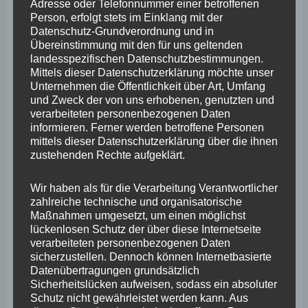
Adresse oder Telefonnummer einer betroffenen
Person, erfolgt stets im Einklang mit der
Neben den kommunalen Finanzen lag auch ein
Datenschutz-Grundverordnung und in
Schwerpunkt seiner rund 30-minütigen Rede auf dem
Übereinstimmung mit den für uns geltenden
landesspezifischen Datenschutzbestimmungen.
Bereich der angeschlagenen Kommunalfinanzen und
Mittels dieser Datenschutzerklärung möchte unser
dem Katastrophenschutz. Zum Anschluss richtete
Unternehmen die Öffentlichkeit über Art, Umfang
und Zweck der von uns erhobenen, genutzten und
Wefelscheid, angesichts der aktuellen politischen
verarbeiteten personenbezogenen Daten
Geschehnisse in Österreich, einen dringenden Appell an
informieren. Ferner werden betroffene Personen
mittels dieser Datenschutzerklärung über die ihnen
die anwesenden Zuhörer: “Überall in Europa erstarken
zustehenden Rechte aufgeklärt.
rechte Parteien. Wenn wie aktuell in Österreich eine
rechtspopulistische Partei den Auftrag zur Bildung einer
Wir haben als für die Verarbeitung Verantwortlicher
zahlreiche technische und organisatorische
Bundesregierung erhält, muss uns das in Deutschland
Maßnahmen umgesetzt, um einen möglichst
maximal wachrütteln. Wir müssen als Demokraten
lückenlosen Schutz der über diese Internetseite
verarbeiteten personenbezogenen Daten
zusammenstehen und unser Land gegen Faschisten
sicherzustellen. Dennoch können Internetbasierte
und Menschenfeinde schützen. Wir leben in dem
Datenübertragungen grundsätzlich
Sicherheitslücken aufweisen, sodass ein absoluter
freiesten Deutschland, das es jemals gab. Damit dies so
Schutz nicht gewährleistet werden kann. Aus