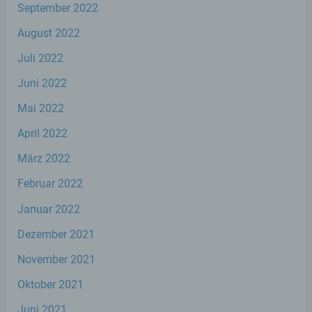
September 2022
August 2022
g) Verantwortlicher oder für die
Juli 2022
Verarbeitung Verantwortlicher
Juni 2022
Verantwortlicher oder für die Verarbeitung
Verantwortlicher ist die natürliche oder
Mai 2022
juristische Person, Behörde, Einrichtung
oder andere Stelle, die allein oder
April 2022
gemeinsam mit anderen über die Zwecke
März 2022
und Mittel der Verarbeitung von
personenbezogenen Daten entscheidet.
Februar 2022
Sind die Zwecke und Mittel dieser
Verarbeitung durch das Unionsrecht oder
Januar 2022
das Recht der Mitgliedstaaten vorgegeben,
so kann der Verantwortliche
Dezember 2021
beziehungsweise können die bestimmten
Kriterien seiner Benennung nach dem
November 2021
Unionsrecht oder dem Recht der
Mitgliedstaaten vorgesehen werden.
Oktober 2021
Juni 2021