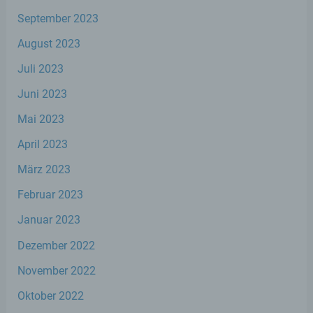
wirtschaftlicher Lage, Gesundheit,
September 2023
persönlicher Vorlieben, Interessen,
Zuverlässigkeit, Verhalten, Aufenthaltsort
August 2023
oder Ortswechsel dieser natürlichen Person
zu analysieren oder vorherzusagen.
Juli 2023
Juni 2023
f) Pseudonymisierung
Mai 2023
Pseudonymisierung ist die Verarbeitung
April 2023
personenbezogener Daten in einer Weise,
auf welche die personenbezogenen Daten
März 2023
ohne Hinzuziehung zusätzlicher
Informationen nicht mehr einer spezifischen
Februar 2023
betroffenen Person zugeordnet werden
können, sofern diese zusätzlichen
Januar 2023
Informationen gesondert aufbewahrt
Dezember 2022
werden und technischen und
organisatorischen Maßnahmen unterliegen,
November 2022
die gewährleisten, dass die
personenbezogenen Daten nicht einer
Oktober 2022
identifizierten oder identifizierbaren
natürlichen Person zugewiesen werden.