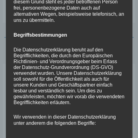
bleibt bitte ich um eins: gehen Sie wählen und wählen
diesem Grund steht es jeder betroffenen Person
frei, personenbezogene Daten auch auf
Sie demokratisch!“
alternativen Wegen, beispielsweise telefonisch, an
uns zu übermitteln.
Begriffsbestimmungen
←
Vorheriger Beitrag
Nächster Beitrag
→
Die Datenschutzerklärung beruht auf den
Begrifflichkeiten, die durch den Europäischen
Richtlinien- und Verordnungsgeber beim Erlass
der Datenschutz-Grundverordnung (DS-GVO)
verwendet wurden. Unsere Datenschutzerklärung
Neueste Beiträge
soll sowohl für die Öffentlichkeit als auch für
unsere Kunden und Geschäftspartner einfach
lesbar und verständlich sein. Um dies zu
Wefelscheid lehnt Verfassungsänderung ab
gewährleisten, möchten wir vorab die verwendeten
Begrifflichkeiten erläutern.
VfL Kesselheim e.V. bittet Stadt um Unterstützung bei
Sanierung des Sportplatzes
Wir verwenden in dieser Datenschutzerklärung
unter anderem die folgenden Begriffe:
Engstelle in Aachener Straße – Wefelscheid: „Rübenach