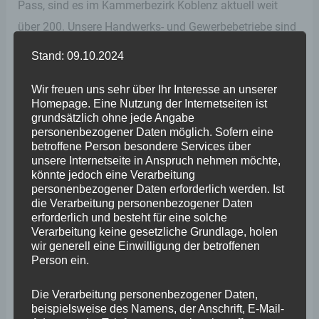
Pass, sind es im Kammerbezirk Koblenz aktuell weit
über 200. Unsere Handwerks- und Gewerbebetriebe sind
auf die Arbeitskräfte angewiesen. Insofern kann ich nur
Stand: 09.10.2024
dringend davon abraten, hier voreilige Entscheidungen
Wir freuen uns sehr über Ihr Interesse an unserer
zu treffen“.
Homepage. Eine Nutzung der Internetseiten ist
grundsätzlich ohne jede Angabe
Auch im Bereich des Bürokratieabbaus plädiert
personenbezogener Daten möglich. Sofern eine
betroffene Person besondere Services über
Wefelscheid für mehr Ehrlichkeit: „Es hat einen Grund,
unsere Internetseite in Anspruch nehmen möchte,
warum viele Dokumentationspflichten eingeführt
könnte jedoch eine Verarbeitung
personenbezogener Daten erforderlich werden. Ist
wurden. Wer möchte, dass im Falle eines
die Verarbeitung personenbezogener Daten
Schadenseintritts lückenlos geklärt werden kann, wer die
erforderlich und besteht für eine solche
Verarbeitung keine gesetzliche Grundlage, holen
Verantwortung trägt, wird dokumentieren müssen. Die
wir generell eine Einwilligung der betroffenen
Alternative dazu lautet, dass die Menschen wieder mehr
Person ein.
Eigenverantwortung zu tragen haben. Darüber müssen
Die Verarbeitung personenbezogener Daten,
wir als Gesellschaft sprechen.“
beispielsweise des Namens, der Anschrift, E-Mail-