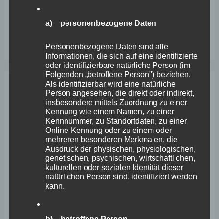
erstickt im Verkehr“
Wefelscheid besichtigt Fort Konstantin
a) personenbezogene Daten
Wefelscheid bei 3-jährigem Jubiläum von Particura
Personenbezogene Daten sind alle
Informationen, die sich auf eine identifizierte
oder identifizierbare natürliche Person (im
Folgenden „betroffene Person") beziehen.
Als identifizierbar wird eine natürliche
Person angesehen, die direkt oder indirekt,
Archiv
insbesondere mittels Zuordnung zu einer
Kennung wie einem Namen, zu einer
Kennnummer, zu Standortdaten, zu einer
April 2026
Online-Kennung oder zu einem oder
mehreren besonderen Merkmalen, die
März 2026
Ausdruck der physischen, physiologischen,
genetischen, psychischen, wirtschaftlichen,
Februar 2026
kulturellen oder sozialen Identität dieser
Januar 2026
natürlichen Person sind, identifiziert werden
kann.
Dezember 2025
November 2025
b) betroffene Person