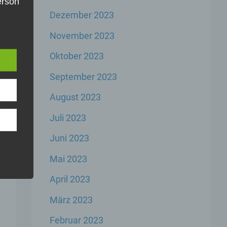
Person
Dezember 2023
die
e
u
November 2023
er,
inem
Oktober 2023
der
n,
September 2023
,
er
August 2023
der
Juli 2023
Juni 2023
Mai 2023
rbare
n
April 2023
März 2023
Februar 2023