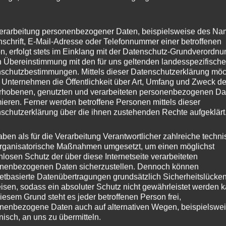
tik nutzen
erarbeitung personenbezogener Daten, beispielsweise des Na
nschrift, E-Mail-Adresse oder Telefonnummer einer betroffenen
n, erfolgt stets im Einklang mit der Datenschutz-Grundverordnu
n Übereinstimmung mit den für uns geltenden landesspezifisch
ng des Landesaufnahmegesetzes
schutzbestimmungen. Mittels dieser Datenschutzerklärung mö
 Unternehmen die Öffentlichkeit über Art, Umfang und Zweck de
Rheinland-Pfälzer stellen in Frage, dass Landesregierun
rhobenen, genutzten und verarbeiteten personenbezogenen Da
mieren. Ferner werden betroffene Personen mittels dieser
situation im Griff haben – das hatte die PoliTrend-Umfra
schutzerklärung über die ihnen zustehenden Rechte aufgeklärt
alz“ im November ergeben. Die FREIE WÄHLER-
nstand ihrer Aktuellen Debatte. In der heutigen 56.
aben als für die Verarbeitung Verantwortlicher zahlreiche techn
rganisatorische Maßnahmen umgesetzt, um einen möglichst
 einem Gesetzentwurf zur Änderung des
nlosen Schutz der über diese Internetseite verarbeiteten
nenbezogenen Daten sicherzustellen. Dennoch können
netbasierte Datenübertragungen grundsätzlich Sicherheitslücke
isen, sodass ein absoluter Schutz nicht gewährleistet werden k
iesem Grund steht es jeder betroffenen Person frei,
 der Landtag beschäftigen sich mit der Situation der
nenbezogene Daten auch auf alternativen Wegen, beispielswe
quater Unterbringung, sondern allen voran die Kommun
onisch, an uns zu übermitteln.