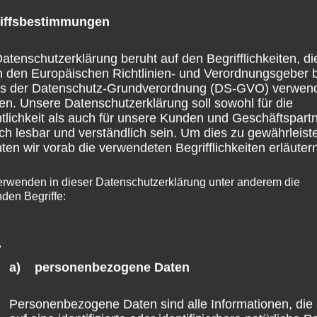
k insbesondere in den letzten Monaten jedoch zusehends
iffsbestimmungen
so der Parlamentarische Geschäftsführer der FREIE
 Tage richtete der Landrat des Landkreises Altenkirche
atenschutzerklärung beruht auf den Begrifflichkeiten, di
h den Europäischen Richtlinien- und Verordnungsgeber 
entin Malu Dreyer und bat um ihr schnellstmögliches
ss der Datenschutz-Grundverordnung (DS-GVO) verwen
en. Unsere Datenschutzerklärung soll sowohl für die
ngen auf die Kommunen, denn „die Gesellschaft darf nich
tlichkeit als auch für unsere Kunden und Geschäftspart
reitschaft der Bürgerinnen und Bürger gegenüber Mensch
ch lesbar und verständlich sein. Um dies zu gewährleist
en wir vorab die verwendeten Begrifflichkeiten erläutern
at verlassen mussten, sei sehr hoch. Enders griff die
R auf. Denn man müsse auch die Aufnahme und
erwenden in dieser Datenschutzerklärung unter anderem die
nden Begriffe:
ern in den Blick nehmen, bei denen von vornherein
 als Asylbewerber nicht anerkannt würden. Aktuell befind
ng auf eine Kleine Anfrage von Stephan Wefelscheid
a) personenbezogene Daten
ichtig sind und bei denen keine Duldung vorliegt.
Personenbezogene Daten sind alle Informationen, die 
ER vor, dass Rheinland-Pfalz von der