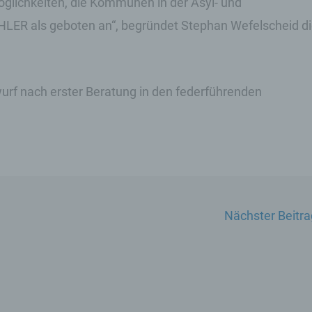
öglichkeiten, die Kommunen in der Asyl- und
c) Verarbeitung
WÄHLER als geboten an“, begründet Stephan Wefelscheid d
Verarbeitung ist jeder mit oder ohne Hilfe automatisiert
Verfahren ausgeführte Vorgang oder jede solche
Vorgangsreihe im Zusammenhang mit personenbezo
Daten wie das Erheben, das Erfassen, die Organisatio
rf nach erster Beratung in den federführenden
das Ordnen, die Speicherung, die Anpassung oder
Veränderung, das Auslesen, das Abfragen, die
Verwendung, die Offenlegung durch Übermittlung,
Verbreitung oder eine andere Form der Bereitstellung,
Abgleich oder die Verknüpfung, die Einschränkung, da
Löschen oder die Vernichtung.
Nächster Beitr
d) Einschränkung der Verarbeitung
Einschränkung der Verarbeitung ist die Markierung
gespeicherter personenbezogener Daten mit dem Ziel,
künftige Verarbeitung einzuschränken.