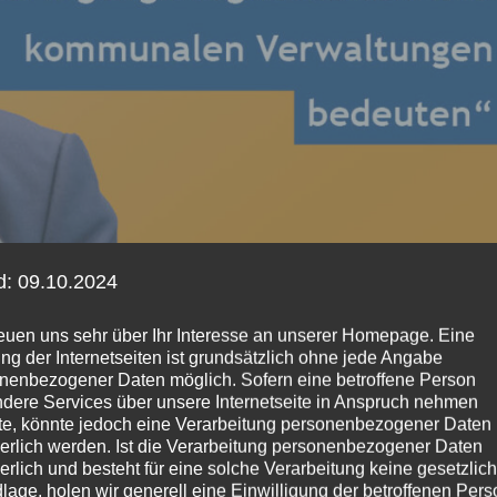
d: 09.10.2024
reuen uns sehr über Ihr Interesse an unserer Homepage. Eine
ng der Internetseiten ist grundsätzlich ohne jede Angabe
nenbezogener Daten möglich. Sofern eine betroffene Person
dere Services über unsere Internetseite in Anspruch nehmen
e, könnte jedoch eine Verarbeitung personenbezogener Daten
derlich werden. Ist die Verarbeitung personenbezogener Daten
derlich und besteht für eine solche Verarbeitung keine gesetzlic
 Entlastung der Kommunen in der
lage, holen wir generell eine Einwilligung der betroffenen Pers