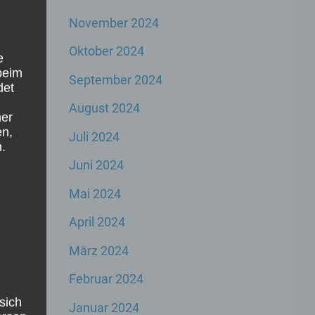
November 2024
Oktober 2024
n
e
beim
September 2024
det
t
August 2024
ner
en,
en,
Juli 2024
.
Juni 2024
Mai 2024
en
April 2024
März 2024
Februar 2024
sich
Januar 2024