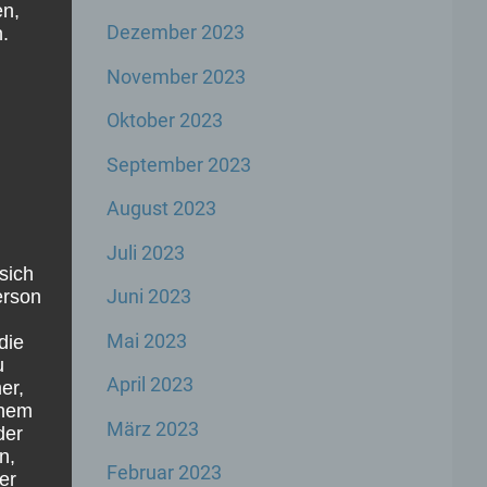
en,
Dezember 2023
.
November 2023
Oktober 2023
September 2023
August 2023
Juli 2023
sich
d
Juni 2023
Person
Mai 2023
die
u
April 2023
er,
inem
März 2023
der
e
n,
Februar 2023
er