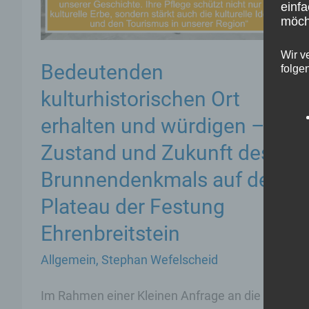
einfa
Aufbau
möcht
touristischer
Wir v
Strukturen
Bedeutenden
folge
kulturhistorischen Ort
erhalten und würdigen –
Zustand und Zukunft des
Brunnendenkmals auf dem
Plateau der Festung
Ehrenbreitstein
Allgemein
,
Stephan Wefelscheid
Im Rahmen einer Kleinen Anfrage an die