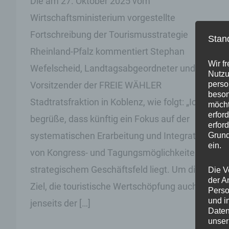
Die am 27. Oktober 2025 vom
Wirtschaftsministerium vorgestellte
Fortschreibung der Tourismusstrategie
Stan
Rheinland-Pfalz kommentiert Stephan
Wir f
Wefelscheid, Landtagsabgeordneter und
Nutzu
Vorsitzender der FREIE WÄHLER
perso
beson
Stadtratsfraktion in Koblenz, wie folgt: „Ich
möcht
erfor
begrüße, dass künftig ein Fokus auf der
erfor
systematischen Erarbeitung und Integration
Grund
ein.
von Kongress- und Tagungsmöglichkeiten als
strategischem Geschäftsfeld liegt. Um dieses
Die V
der A
Ziel, die touristische Wertschöpfung auch
Perso
und i
jenseits der […]
Daten
unser