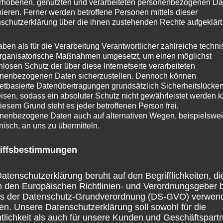
rhobenen, genutzten und verarbeiteten personenbezogenen Da
mieren. Ferner werden betroffene Personen mittels dieser
Nicht-
schutzerklärung über die ihnen zustehenden Rechte aufgeklärt
Übertragung
aben als für die Verarbeitung Verantwortlicher zahlreiche techn
von
rganisatorische Maßnahmen umgesetzt, um einen möglichst
„Rhein
nlosen Schutz der über diese Internetseite verarbeiteten
Juni
nenbezogenen Daten sicherzustellen. Dennoch können
in
6
netbasierte Datenübertragungen grundsätzlich Sicherheitslücke
Flammen
isen, sodass ein absoluter Schutz nicht gewährleistet werden k
iesem Grund steht es jeder betroffenen Person frei,
2025
2025“
nenbezogene Daten auch auf alternativen Wegen, beispielswe
onisch, an uns zu übermitteln.
im
SWR
iffsbestimmungen
atenschutzerklärung beruht auf den Begrifflichkeiten, di
h den Europäischen Richtlinien- und Verordnungsgeber 
ss der Datenschutz-Grundverordnung (DS-GVO) verwen
en. Unsere Datenschutzerklärung soll sowohl für die
tlichkeit als auch für unsere Kunden und Geschäftspart