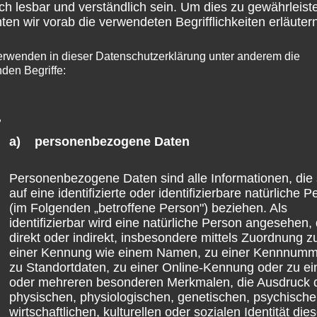
ch lesbar und verständlich sein. Um dies zu gewährleist
en wir vorab die verwendeten Begrifflichkeiten erläutern
erwenden in dieser Datenschutzerklärung unter anderem die
Yacht-Club Rheinlache e.V.
nden Begriffe:
zu Gast bei Stephan
Wefelscheid
a) personenbezogene Daten
Allgemein
,
Stephan Wefelscheid
Personenbezogene Daten sind alle Informationen, die 
Rheinlache verlandet zusehends – Wefelschei
auf eine identifizierte oder identifizierbare natürliche 
(im Folgenden „betroffene Person") beziehen. Als
sieht dringenden Handlungsbedarf Koblenz.
identifizierbar wird eine natürliche Person angesehen, 
direkt oder indirekt, insbesondere mittels Zuordnung z
Seit jeher ist der Rhein ein beliebtes Gewässer
einer Kennung wie einem Namen, zu einer Kennnumm
für den Wassersport. Das kann auch der Yacht-
zu Standortdaten, zu einer Online-Kennung oder zu e
oder mehreren besonderen Merkmalen, die Ausdruck 
Club Rheinlache e.V. bezeugen, der eine Anlag
physischen, physiologischen, genetischen, psychische
im alten Rheinarm und damit mitten in der
wirtschaftlichen, kulturellen oder sozialen Identität dies