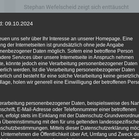
Stephan Wefelscheid zeigt sich enttäuscht
über die „Weglass-Entscheidung“ der SWR-
d: 09.10.2024
Übertragung von „Rhein in Flammen 2025“.
Wefelscheid hatte an die Landesregierung ein
reuen uns sehr über Ihr Interesse an unserer Homepage. Eine
ng der Internetseiten ist grundsätzlich ohne jede Angabe
Kleine Anfrage zu den Hintergründen gestellt,
nenbezogener Daten möglich. Sofern eine betroffene Person
dere Services über unsere Internetseite in Anspruch nehmen
nachdem das beliebte Feuerwerks- und
e, könnte jedoch eine Verarbeitung personenbezogener Daten
Kulturfestival in diesem Jahr nicht im
derlich werden. Ist die Verarbeitung personenbezogener Daten
derlich und besteht für eine solche Verarbeitung keine gesetzlic
öffentlich-rechtlichen Fernsehen zu sehen war.
lage, holen wir generell eine Einwilligung der betroffenen Pers
„Die Antwort
erarbeitung personenbezogener Daten, beispielsweise des Na
Abgeordneter
Weiterlesen
nschrift, E-Mail-Adresse oder Telefonnummer einer betroffenen
n, erfolgt stets im Einklang mit der Datenschutz-Grundverordnu
Wefelscheid
n Übereinstimmung mit den für uns geltenden landesspezifisch
enttäuscht
schutzbestimmungen. Mittels dieser Datenschutzerklärung mö
 Unternehmen die Öffentlichkeit über Art, Umfang und Zweck de
über