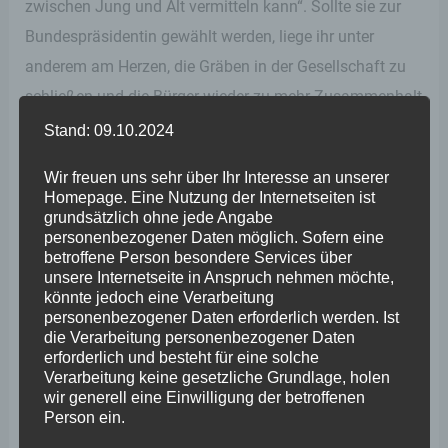
zwischen Jung und Alt vermitteln kann“. Sollte sie zur
Bundespräsidentin gewählt werden, liege ihr unter
anderem am Herzen, die Gräben in der Gesellschaft zu
schließen und die Bürger wieder zu mehr Zusammenhalt
zu ermutigen. Demokratie braucht Auswahl, ich biete die
Stand: 09.10.2024
als Kandidatin der Mitte“.
Wir freuen uns sehr über Ihr Interesse an unserer
Homepage. Eine Nutzung der Internetseiten ist
„Dr. Gebauer ist unsere Antwort an das bürgerliche Lager
grundsätzlich ohne jede Angabe
personenbezogener Daten möglich. Sofern eine
auf die Schwäche der Union, keine eigene Kandidatin zu
betroffene Person besondere Services über
nominieren“, urteilte Stephan Wefelscheid.
unsere Internetseite in Anspruch nehmen möchte,
könnte jedoch eine Verarbeitung
Fraktionsvorsitzender Dr. Joachim Streit ergänzte:
personenbezogener Daten erforderlich werden. Ist
„Nach 70 Jahren mit einem Mann an der Spitze ist es an
die Verarbeitung personenbezogener Daten
erforderlich und besteht für eine solche
der Zeit, dass auch mal eine Frau das höchste Amt im
Verarbeitung keine gesetzliche Grundlage, holen
Staat bekleidet.“
wir generell eine Einwilligung der betroffenen
Person ein.