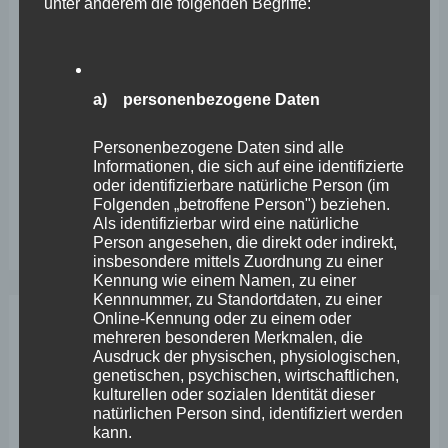
unter anderem die folgenden Begriffe:
Wefelscheid lehnt Verfassungsänderung ab
VfL Kesselheim e.V. bittet Stadt um Unterstützung bei
Sanierung des Sportplatzes
a) personenbezogene Daten
Engstelle in Aachener Straße – Wefelscheid: „Rübenach
Personenbezogene Daten sind alle
erstickt im Verkehr“
Informationen, die sich auf eine identifizierte
Wefelscheid besichtigt Fort Konstantin
oder identifizierbare natürliche Person (im
Folgenden „betroffene Person") beziehen.
Wefelscheid bei 3-jährigem Jubiläum von Particura
Als identifizierbar wird eine natürliche
Person angesehen, die direkt oder indirekt,
insbesondere mittels Zuordnung zu einer
Kennung wie einem Namen, zu einer
Kennnummer, zu Standortdaten, zu einer
Online-Kennung oder zu einem oder
mehreren besonderen Merkmalen, die
Archiv
Ausdruck der physischen, physiologischen,
genetischen, psychischen, wirtschaftlichen,
kulturellen oder sozialen Identität dieser
April 2026
natürlichen Person sind, identifiziert werden
kann.
März 2026