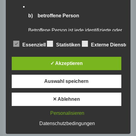
Februar 2026
b) betroffene Person
Januar 2026
Dezember 2025
Betroffene Person ist jede identifizierte oder
identifizierbare natürliche Person, deren
November 2025
personenbezogene Daten von dem für die
Essenziell
Statistiken
Externe Dienste
Verarbeitung Verantwortlichen verarbeitet
Oktober 2025
werden.
September 2025
✓ Akzeptieren
August 2025
c) Verarbeitung
Auswahl speichern
Juli 2025
Verarbeitung ist jeder mit oder ohne Hilfe
automatisierter Verfahren ausgeführte
Juni 2025
✕ Ablehnen
Vorgang oder jede solche Vorgangsreihe im
Zusammenhang mit personenbezogenen
Mai 2025
Daten wie das Erheben, das Erfassen, die
Personalisieren
Organisation, das Ordnen, die Speicherung,
April 2025
die Anpassung oder Veränderung, das
Datenschutzbedingungen
März 2025
Auslesen, das Abfragen, die Verwendung,
die Offenlegung durch Übermittlung,