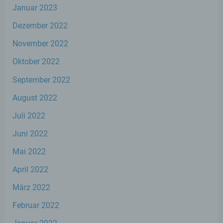
personenbezogenen Daten nicht einer
Januar 2023
identifizierten oder identifizierbaren
natürlichen Person zugewiesen werden.
Dezember 2022
November 2022
g) Verantwortlicher oder für die
Oktober 2022
Verarbeitung Verantwortlicher
September 2022
Verantwortlicher oder für die Verarbeitung
August 2022
Verantwortlicher ist die natürliche oder
juristische Person, Behörde, Einrichtung
Juli 2022
oder andere Stelle, die allein oder
gemeinsam mit anderen über die Zwecke
Juni 2022
und Mittel der Verarbeitung von
personenbezogenen Daten entscheidet.
Mai 2022
Sind die Zwecke und Mittel dieser
Verarbeitung durch das Unionsrecht oder
April 2022
das Recht der Mitgliedstaaten vorgegeben,
so kann der Verantwortliche
März 2022
beziehungsweise können die bestimmten
Februar 2022
Kriterien seiner Benennung nach dem
Unionsrecht oder dem Recht der