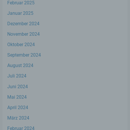
Februar 2025
Verbreitung oder eine andere Form der
Bereitstellung, den Abgleich oder die
Januar 2025
Verknüpfung, die Einschränkung, das
Löschen oder die Vernichtung.
Dezember 2024
November 2024
d) Einschränkung der Verarbeitung
Oktober 2024
Einschränkung der Verarbeitung ist die
September 2024
Markierung gespeicherter
personenbezogener Daten mit dem Ziel,
August 2024
ihre künftige Verarbeitung einzuschränken.
Juli 2024
Juni 2024
e) Profiling
Mai 2024
Profiling ist jede Art der automatisierten
April 2024
Verarbeitung personenbezogener Daten,
die darin besteht, dass diese
März 2024
personenbezogenen Daten verwendet
werden, um bestimmte persönliche
Februar 2024