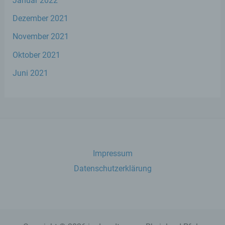
Januar 2022
Mitgliedstaaten vorgesehen werden.
Dezember 2021
h) Auftragsverarbeiter
November 2021
Oktober 2021
Auftragsverarbeiter ist eine natürliche oder
juristische Person, Behörde, Einrichtung
Juni 2021
oder andere Stelle, die personenbezogene
Daten im Auftrag des Verantwortlichen
verarbeitet.
i) Empfänger
Impressum
Empfänger ist eine natürliche oder
juristische Person, Behörde, Einrichtung
Datenschutzerklärung
oder andere Stelle, der personenbezogene
Daten offengelegt werden, unabhängig
davon, ob es sich bei ihr um einen Dritten
handelt oder nicht. Behörden, die im
Rahmen eines bestimmten
Untersuchungsauftrags nach dem