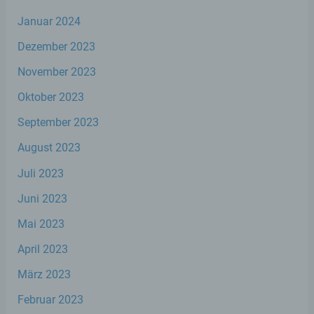
Aspekte, die sich auf eine natürliche Person
beziehen, zu bewerten, insbesondere, um
Januar 2024
Aspekte bezüglich Arbeitsleistung,
wirtschaftlicher Lage, Gesundheit,
Dezember 2023
persönlicher Vorlieben, Interessen,
Zuverlässigkeit, Verhalten, Aufenthaltsort
November 2023
oder Ortswechsel dieser natürlichen Person
zu analysieren oder vorherzusagen.
Oktober 2023
September 2023
f) Pseudonymisierung
August 2023
Juli 2023
Pseudonymisierung ist die Verarbeitung
personenbezogener Daten in einer Weise,
Juni 2023
auf welche die personenbezogenen Daten
ohne Hinzuziehung zusätzlicher
Mai 2023
Informationen nicht mehr einer spezifischen
betroffenen Person zugeordnet werden
April 2023
können, sofern diese zusätzlichen
Informationen gesondert aufbewahrt
März 2023
werden und technischen und
organisatorischen Maßnahmen unterliegen,
Februar 2023
die gewährleisten, dass die