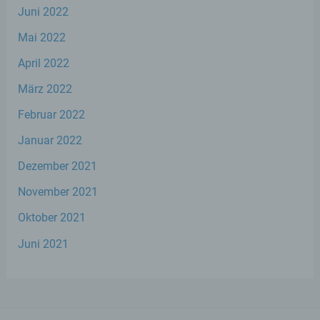
Juni 2022
d) Einschränkung der Verarbeitung
Mai 2022
Einschränkung der Verarbeitung ist die
April 2022
Markierung gespeicherter
personenbezogener Daten mit dem Ziel,
März 2022
ihre künftige Verarbeitung einzuschränken.
Februar 2022
Januar 2022
e) Profiling
Dezember 2021
Profiling ist jede Art der automatisierten
Verarbeitung personenbezogener Daten,
November 2021
die darin besteht, dass diese
personenbezogenen Daten verwendet
Oktober 2021
werden, um bestimmte persönliche
Juni 2021
Aspekte, die sich auf eine natürliche Person
beziehen, zu bewerten, insbesondere, um
Aspekte bezüglich Arbeitsleistung,
wirtschaftlicher Lage, Gesundheit,
persönlicher Vorlieben, Interessen,
Zuverlässigkeit, Verhalten, Aufenthaltsort