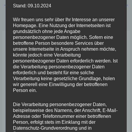
←
Vorheriger Beitrag
Nächster Beitrag
→
Stand: 09.10.2024
Wir freuen uns sehr über Ihr Interesse an unserer
Homepage. Eine Nutzung der Internetseiten ist
grundsätzlich ohne jede Angabe
personenbezogener Daten möglich. Sofern eine
betroffene Person besondere Services über
Neueste Beiträge
unsere Internetseite in Anspruch nehmen möchte,
könnte jedoch eine Verarbeitung
personenbezogener Daten erforderlich werden. Ist
Wefelscheid lehnt Verfassungsänderung ab
die Verarbeitung personenbezogener Daten
VfL Kesselheim e.V. bittet Stadt um Unterstützung bei
erforderlich und besteht für eine solche
Verarbeitung keine gesetzliche Grundlage, holen
Sanierung des Sportplatzes
wir generell eine Einwilligung der betroffenen
Person ein.
Engstelle in Aachener Straße – Wefelscheid: „Rübenach
erstickt im Verkehr“
Die Verarbeitung personenbezogener Daten,
beispielsweise des Namens, der Anschrift, E-Mail-
Wefelscheid besichtigt Fort Konstantin
Adresse oder Telefonnummer einer betroffenen
Person, erfolgt stets im Einklang mit der
Wefelscheid bei 3-jährigem Jubiläum von Particura
Datenschutz-Grundverordnung und in