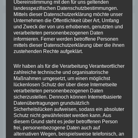
Übereinstimmung mit den für uns geltenden
landesspezifischen Datenschutzbestimmungen.
Mittels dieser Datenschutzerklärung möchte unser
Unternehmen die Öffentlichkeit über Art, Umfang
und Zweck der von uns erhobenen, genutzten und
Archiv
verarbeiteten personenbezogenen Daten
informieren. Ferner werden betroffene Personen
mittels dieser Datenschutzerklärung über die ihnen
April 2026
zustehenden Rechte aufgeklärt.
März 2026
Wir haben als für die Verarbeitung Verantwortlicher
Februar 2026
zahlreiche technische und organisatorische
Maßnahmen umgesetzt, um einen möglichst
Januar 2026
lückenlosen Schutz der über diese Internetseite
Dezember 2025
verarbeiteten personenbezogenen Daten
sicherzustellen. Dennoch können Internetbasierte
November 2025
Datenübertragungen grundsätzlich
Sicherheitslücken aufweisen, sodass ein absoluter
Oktober 2025
Schutz nicht gewährleistet werden kann. Aus
diesem Grund steht es jeder betroffenen Person
September 2025
frei, personenbezogene Daten auch auf
alternativen Wegen, beispielsweise telefonisch, an
August 2025