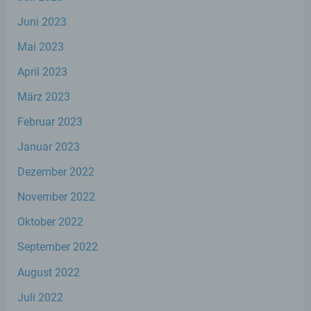
identifizierbare natürliche Person, deren
personenbezogene Daten von dem für die
Juni 2023
Verarbeitung Verantwortlichen verarbeitet
werden.
Mai 2023
April 2023
c) Verarbeitung
März 2023
Februar 2023
Verarbeitung ist jeder mit oder ohne Hilfe
automatisierter Verfahren ausgeführte
Januar 2023
Vorgang oder jede solche Vorgangsreihe im
Zusammenhang mit personenbezogenen
Dezember 2022
Daten wie das Erheben, das Erfassen, die
Organisation, das Ordnen, die Speicherung,
November 2022
die Anpassung oder Veränderung, das
Auslesen, das Abfragen, die Verwendung,
Oktober 2022
die Offenlegung durch Übermittlung,
Verbreitung oder eine andere Form der
September 2022
Bereitstellung, den Abgleich oder die
Verknüpfung, die Einschränkung, das
August 2022
Löschen oder die Vernichtung.
Juli 2022