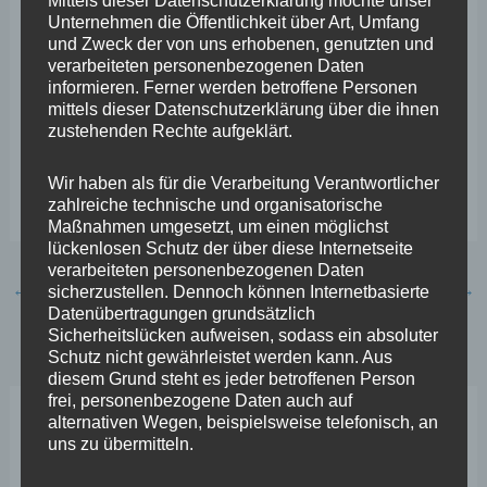
Mittels dieser Datenschutzerklärung möchte unser
„Nach 70 Jahren mit einem Mann an der Spitze ist es an
Unternehmen die Öffentlichkeit über Art, Umfang
der Zeit, dass auch mal eine Frau das höchste Amt im
und Zweck der von uns erhobenen, genutzten und
verarbeiteten personenbezogenen Daten
Staat bekleidet.“
informieren. Ferner werden betroffene Personen
mittels dieser Datenschutzerklärung über die ihnen
zustehenden Rechte aufgeklärt.
Wir haben als für die Verarbeitung Verantwortlicher
zahlreiche technische und organisatorische
Maßnahmen umgesetzt, um einen möglichst
lückenlosen Schutz der über diese Internetseite
verarbeiteten personenbezogenen Daten
←
Vorheriger Beitrag
Nächster Beitrag
→
sicherzustellen. Dennoch können Internetbasierte
Datenübertragungen grundsätzlich
Sicherheitslücken aufweisen, sodass ein absoluter
Schutz nicht gewährleistet werden kann. Aus
diesem Grund steht es jeder betroffenen Person
frei, personenbezogene Daten auch auf
alternativen Wegen, beispielsweise telefonisch, an
Neueste Beiträge
uns zu übermitteln.