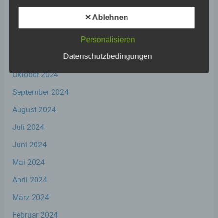
Februar 2025
werden.
✕ Ablehnen
Januar 2025
Dezember 2024
Personalisieren
c) Verarbeitung
Datenschutzbedingungen
November 2024
Verarbeitung ist jeder mit oder ohne Hilfe
automatisierter Verfahren ausgeführte
Oktober 2024
Vorgang oder jede solche Vorgangsreihe im
September 2024
Zusammenhang mit personenbezogenen
Daten wie das Erheben, das Erfassen, die
August 2024
Organisation, das Ordnen, die Speicherung,
die Anpassung oder Veränderung, das
Juli 2024
Auslesen, das Abfragen, die Verwendung,
die Offenlegung durch Übermittlung,
Juni 2024
Verbreitung oder eine andere Form der
Bereitstellung, den Abgleich oder die
Mai 2024
Verknüpfung, die Einschränkung, das
Löschen oder die Vernichtung.
April 2024
März 2024
d) Einschränkung der Verarbeitung
Februar 2024