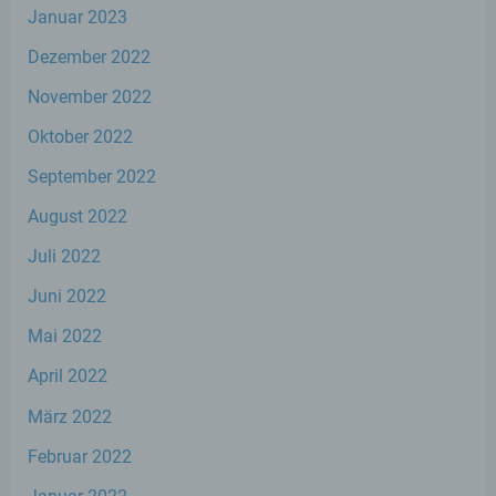
Januar 2023
f) Pseudonymisierung
Dezember 2022
November 2022
Pseudonymisierung ist die Verarbeitung
personenbezogener Daten in einer Weise,
Oktober 2022
auf welche die personenbezogenen Daten
ohne Hinzuziehung zusätzlicher
September 2022
Informationen nicht mehr einer spezifischen
betroffenen Person zugeordnet werden
August 2022
können, sofern diese zusätzlichen
Informationen gesondert aufbewahrt
Juli 2022
werden und technischen und
organisatorischen Maßnahmen unterliegen,
Juni 2022
die gewährleisten, dass die
Mai 2022
personenbezogenen Daten nicht einer
identifizierten oder identifizierbaren
April 2022
natürlichen Person zugewiesen werden.
März 2022
g) Verantwortlicher oder für die
Februar 2022
Verarbeitung Verantwortlicher