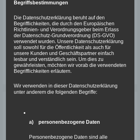
Begriffsbestimmungen
Wefelscheid lehnt Verfassungsänderung ab
VfL Kesselheim e.V. bittet Stadt um Unterstützung bei
Die Datenschutzerklärung beruht auf den
Begrifflichkeiten, die durch den Europäischen
Sanierung des Sportplatzes
Richtlinien- und Verordnungsgeber beim Erlass
der Datenschutz-Grundverordnung (DS-GVO)
Engstelle in Aachener Straße – Wefelscheid: „Rübenach
verwendet wurden. Unsere Datenschutzerklärung
erstickt im Verkehr“
soll sowohl für die Öffentlichkeit als auch für
unsere Kunden und Geschäftspartner einfach
Wefelscheid besichtigt Fort Konstantin
lesbar und verständlich sein. Um dies zu
gewährleisten, möchten wir vorab die verwendeten
Wefelscheid bei 3-jährigem Jubiläum von Particura
Begrifflichkeiten erläutern.
Wir verwenden in dieser Datenschutzerklärung
unter anderem die folgenden Begriffe:
Archiv
a) personenbezogene Daten
April 2026
März 2026
Personenbezogene Daten sind alle