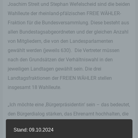
Joachim Streit und Stephan Wefelscheid sind die beiden
Wahlleute der rheinland-pfälzischen FREIE WÄHLER-
Fraktion für die Bundesversammlung. Diese besteht aus
allen Bundestagsabgeordneten und der gleichen Anzahl
von Mitgliedern, die von den Landesparlamenten
gewählt werden (jeweils 630). Die Vertreter müssen
nach den Grundsätzen der Verhältniswahl in den
jeweiligen Landtagen gewählt sein. Die drei
Landtagsfraktionen der FREIEN WÄHLER stellen
insgesamt 18 Wahlleute.
„Ich möchte eine ,Bürgerpräsidentin‘ sein – das bedeutet,
den Bürgerdialog stärken, das Ehrenamt hochhalten, die
Förderung von Frauen, die Unterstützung von Kindern
Stand: 09.10.2024
und die Stärkung der Kommune als Säule unserer