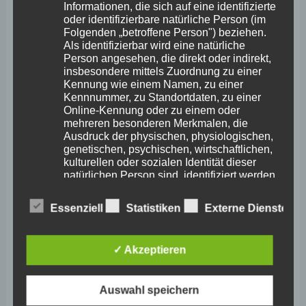
Informationen, die sich auf eine identifizierte
Februar 2026
oder identifizierbare natürliche Person (im
Folgenden „betroffene Person") beziehen.
Januar 2026
Als identifizierbar wird eine natürliche
Person angesehen, die direkt oder indirekt,
Dezember 2025
insbesondere mittels Zuordnung zu einer
Kennung wie einem Namen, zu einer
November 2025
Kennnummer, zu Standortdaten, zu einer
Online-Kennung oder zu einem oder
Oktober 2025
mehreren besonderen Merkmalen, die
Ausdruck der physischen, physiologischen,
September 2025
genetischen, psychischen, wirtschaftlichen,
kulturellen oder sozialen Identität dieser
August 2025
natürlichen Person sind, identifiziert werden
kann.
Juli 2025
Essenziell
Statistiken
Externe Dienste
Juni 2025
b) betroffene Person
Mai 2025
✓ Akzeptieren
April 2025
Betroffene Person ist jede identifizierte oder
identifizierbare natürliche Person, deren
März 2025
Auswahl speichern
personenbezogene Daten von dem für die
Verarbeitung Verantwortlichen verarbeitet