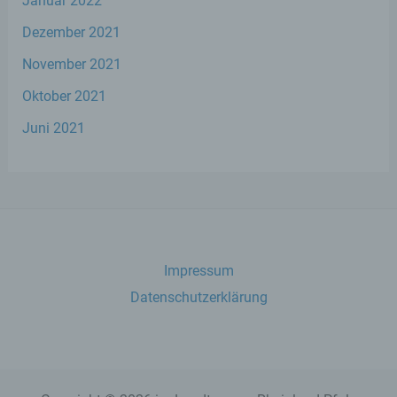
Januar 2022
Verantwortlicher oder für die Verarbeitung
Dezember 2021
Verantwortlicher ist die natürliche oder
juristische Person, Behörde, Einrichtung
November 2021
oder andere Stelle, die allein oder
gemeinsam mit anderen über die Zwecke
Oktober 2021
und Mittel der Verarbeitung von
personenbezogenen Daten entscheidet.
Juni 2021
Sind die Zwecke und Mittel dieser
Verarbeitung durch das Unionsrecht oder
das Recht der Mitgliedstaaten vorgegeben,
so kann der Verantwortliche
beziehungsweise können die bestimmten
Kriterien seiner Benennung nach dem
Unionsrecht oder dem Recht der
Mitgliedstaaten vorgesehen werden.
Impressum
Datenschutzerklärung
h) Auftragsverarbeiter
Auftragsverarbeiter ist eine natürliche oder
juristische Person, Behörde, Einrichtung
oder andere Stelle, die personenbezogene