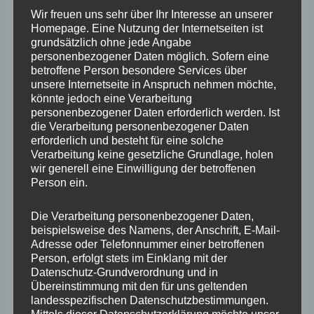
Gesellschaft“, sagte Dr. Stefanie Gebauer. Die 41-jährige
Wir freuen uns sehr über Ihr Interesse an unserer
Homepage. Eine Nutzung der Internetseiten ist
Astrophysikerin und Kommunalpolitikerin aus Kremmen
grundsätzlich ohne jede Angabe
(Brandenburg) sieht sich „als Brückenbauerin zwischen
personenbezogener Daten möglich. Sofern eine
betroffene Person besondere Services über
den Generationen. Weil ich mitten im Leben stehe und
unsere Internetseite in Anspruch nehmen möchte,
zwischen Jung und Alt vermitteln kann“. Sollte sie zur
könnte jedoch eine Verarbeitung
personenbezogener Daten erforderlich werden. Ist
Bundespräsidentin gewählt werden, liege ihr unter
die Verarbeitung personenbezogener Daten
anderem am Herzen, die Gräben in der Gesellschaft zu
erforderlich und besteht für eine solche
Verarbeitung keine gesetzliche Grundlage, holen
schließen und die Bürger wieder zu mehr Zusammenhalt
wir generell eine Einwilligung der betroffenen
zu ermutigen. Demokratie braucht Auswahl, ich biete die
Person ein.
als Kandidatin der Mitte“.
Die Verarbeitung personenbezogener Daten,
beispielsweise des Namens, der Anschrift, E-Mail-
„Dr. Gebauer ist unsere Antwort an das bürgerliche Lager
Adresse oder Telefonnummer einer betroffenen
auf die Schwäche der Union, keine eigene Kandidatin zu
Person, erfolgt stets im Einklang mit der
Datenschutz-Grundverordnung und in
nominieren“, urteilte Stephan Wefelscheid.
Übereinstimmung mit den für uns geltenden
Fraktionsvorsitzender Dr. Joachim Streit ergänzte:
landesspezifischen Datenschutzbestimmungen.