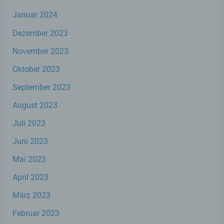
Einschränkung der Verarbeitung ist die
Januar 2024
Markierung gespeicherter
Dezember 2023
personenbezogener Daten mit dem Ziel,
ihre künftige Verarbeitung einzuschränken.
November 2023
Oktober 2023
e) Profiling
September 2023
Profiling ist jede Art der automatisierten
August 2023
Verarbeitung personenbezogener Daten,
die darin besteht, dass diese
Juli 2023
personenbezogenen Daten verwendet
werden, um bestimmte persönliche
Juni 2023
Aspekte, die sich auf eine natürliche Person
beziehen, zu bewerten, insbesondere, um
Mai 2023
Aspekte bezüglich Arbeitsleistung,
wirtschaftlicher Lage, Gesundheit,
April 2023
persönlicher Vorlieben, Interessen,
Zuverlässigkeit, Verhalten, Aufenthaltsort
März 2023
oder Ortswechsel dieser natürlichen Person
Februar 2023
zu analysieren oder vorherzusagen.