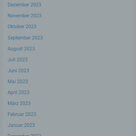
Dezember 2023
Verantwortlicher oder für die Verarbeitung
November 2023
Verantwortlicher ist die natürliche oder
juristische Person, Behörde, Einrichtung
Oktober 2023
oder andere Stelle, die allein oder
gemeinsam mit anderen über die Zwecke
September 2023
und Mittel der Verarbeitung von
personenbezogenen Daten entscheidet.
August 2023
Sind die Zwecke und Mittel dieser
Verarbeitung durch das Unionsrecht oder
Juli 2023
das Recht der Mitgliedstaaten vorgegeben,
so kann der Verantwortliche
Juni 2023
beziehungsweise können die bestimmten
Kriterien seiner Benennung nach dem
Mai 2023
Unionsrecht oder dem Recht der
Mitgliedstaaten vorgesehen werden.
April 2023
März 2023
h) Auftragsverarbeiter
Februar 2023
Januar 2023
Auftragsverarbeiter ist eine natürliche oder
juristische Person, Behörde, Einrichtung