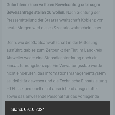
Gutachtens einen weiteren Beweisantrag oder sogar
Beweisanträge stellen zu wollen.
Nach Sichtung der
Pressemitteilung der Staatsanwaltschaft Koblenz von
heute Morgen wird dieses Szenario wahrscheinlicher.
Denn, wie die Staatsanwaltschaft in der Mitteilung
ausführt, gab es zum Zeitpunkt der Flut im Landkreis
Ahrweiler weder eine Stabsdienstordnung noch ein
Einsatzführungskonzept. Ein Verwaltungsstab wurde
nicht einberufen, das Informationsmanagementsystem
sei defizitär gewesen und die Technische Einsatzleitung
–TEL- sei personell nicht ausreichend ausgestattet
sowie das anwesende Personal für das vorliegende
Ereignis nicht hinreichend ausgebildet gewesen. Zudem
Stand: 09.10.2024
wurde das Modulare Warnsystem (MoWaS) nicht durch