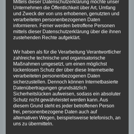
Mittels dieser Datenschutzerklärung möchte unser
Sachverständigen Prof. Dr. Bernd Grzeszick und Prof. Dr.
Unternehmen die Öffentlichkeit über Art, Umfang
Christoph Gusy ausführten, fiel der ADD als
und Zweck der von uns erhobenen, genutzten und
verarbeiteten personenbezogenen Daten
übergeordnete Katastrophenschutzbehörde gemäß § 24
informieren. Ferner werden betroffene Personen
LBKG i.V.m. § 6 LBKG die Einsatzleitung im Rahmen der
mittels dieser Datenschutzerklärung über die ihnen
zustehenden Rechte aufgeklärt.
Flutkatastrophe zu. Bedingung für die Übernahme sei
jedoch gewesen, dass die ADD bzw. ADD-Präsident
Wir haben als für die Verarbeitung Verantwortlicher
Thomas Linnertz auch Kenntnis bezüglich dieser
zahlreiche technische und organisatorische
Maßnahmen umgesetzt, um einen möglichst
Verantwortung zur Übernahme der Einsatzleitung hatte.
lückenlosen Schutz der über diese Internetseite
Als ADD-Präsident und damit potenzieller Einsatzleiter
verarbeiteten personenbezogenen Daten
sicherzustellen. Dennoch können Internetbasierte
hätte Thomas Linnertz gemäß der Sachverständigen
Datenübertragungen grundsätzlich
eine „Orientierungs- bzw. Nachforschungsobliegenheit“
Sicherheitslücken aufweisen, sodass ein absoluter
Schutz nicht gewährleistet werden kann. Aus
oder auch eine „Gefahrbeobachtungspflicht“ in der
diesem Grund steht es jeder betroffenen Person
Nacht vom 14. auf den 15. Juli 2021 gehabt. Demnach
frei, personenbezogene Daten auch auf
alternativen Wegen, beispielsweise telefonisch, an
hätte er sich aktiv über die Zustände im Kreis Ahrweiler
uns zu übermitteln.
informieren und die Überforderung der TEL erkennen