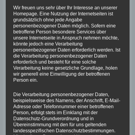
die TEL aktiviert und als Verteiler genutzt.
Wir freuen uns sehr über Ihr Interesse an unserer
Homepage. Eine Nutzung der Internetseiten ist
grundsätzlich ohne jede Angabe
Ausweislich der Pressemitteilung der
personenbezogener Daten möglich. Sofern eine
Staatsanwaltschaft sei es so, dass die TEL auch
betroffene Person besondere Services über
unsere Internetseite in Anspruch nehmen möchte,
aufgrund dieser erschwerenden Bedingungen mit der
könnte jedoch eine Verarbeitung
Bewältigung dieses Maximalereignisses komplett
personenbezogener Daten erforderlich werden. Ist
die Verarbeitung personenbezogener Daten
überfordert war. Der Hauptvorwurf ist dabei nicht den
erforderlich und besteht für eine solche
Mitgliedern der TEL zu machen, sondern den für die
Verarbeitung keine gesetzliche Grundlage, holen
wir generell eine Einwilligung der betroffenen
Schaffung entsprechender Rahmen- und
Person ein.
Einsatzbedingungen Verantwortlichen. Um Dr. Dominic
Gißler zu zitieren: „Die anwesenden Personen haben
Die Verarbeitung personenbezogener Daten,
beispielsweise des Namens, der Anschrift, E-Mail-
alles gegeben – das Führungssystem ließ nur nicht
Adresse oder Telefonnummer einer betroffenen
mehr zu.“
Person, erfolgt stets im Einklang mit der
Datenschutz-Grundverordnung und in
Übereinstimmung mit den für uns geltenden
Wie im Rahmen des Untersuchungsausschusses die
landesspezifischen Datenschutzbestimmungen.