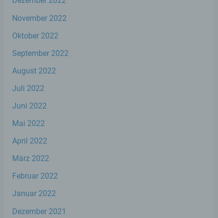
Dezember 2022
oder andere Stelle, die personenbezogene
Daten im Auftrag des Verantwortlichen
November 2022
verarbeitet.
Oktober 2022
i) Empfänger
September 2022
August 2022
Empfänger ist eine natürliche oder
juristische Person, Behörde, Einrichtung
Juli 2022
oder andere Stelle, der personenbezogene
Daten offengelegt werden, unabhängig
Juni 2022
davon, ob es sich bei ihr um einen Dritten
handelt oder nicht. Behörden, die im
Mai 2022
Rahmen eines bestimmten
April 2022
Untersuchungsauftrags nach dem
Unionsrecht oder dem Recht der
März 2022
Mitgliedstaaten möglicherweise
personenbezogene Daten erhalten, gelten
Februar 2022
jedoch nicht als Empfänger.
Januar 2022
j) Dritter
Dezember 2021