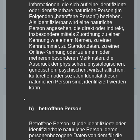
bereits am 14. Juli 2021 erkennbar bei der ADD lag.
Informationen, die sich auf eine identifizierte
oder identifizierbare natürliche Person (im
Zumal Maßnahmen wie die Aktivierung von MoWaS
Folgenden „betroffene Person") beziehen.
Als identifizierbar wird eine natürliche
definitiv Menschenleben hätte retten können. Die ADD
Person angesehen, die direkt oder indirekt,
hätte nämlich die Möglichkeit gehabt, MoWaS zu
insbesondere mittels Zuordnung zu einer
Kennung wie einem Namen, zu einer
aktivieren.“
Kennnummer, zu Standortdaten, zu einer
Online-Kennung oder zu einem oder
mehreren besonderen Merkmalen, die
Ausdruck der physischen, physiologischen,
←
Vorheriger Beitrag
Nächster Beitrag
→
genetischen, psychischen, wirtschaftlichen,
kulturellen oder sozialen Identität dieser
natürlichen Person sind, identifiziert werden
kann.
b) betroffene Person
Neueste Beiträge
Betroffene Person ist jede identifizierte oder
Wefelscheid lehnt Verfassungsänderung ab
identifizierbare natürliche Person, deren
personenbezogene Daten von dem für die
VfL Kesselheim e.V. bittet Stadt um Unterstützung bei