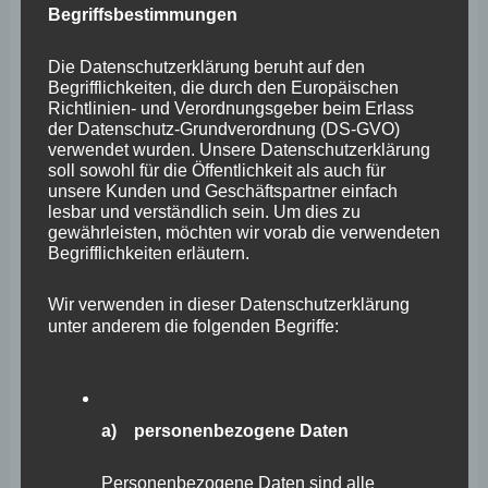
Begriffsbestimmungen
müssen.
Die Datenschutzerklärung beruht auf den
Wir werden jetzt auswerten, welche diesbezüglichen
Begrifflichkeiten, die durch den Europäischen
Richtlinien- und Verordnungsgeber beim Erlass
Ansatzpunkte sich aus diesem Gutachten ergeben. Ich
der Datenschutz-Grundverordnung (DS-GVO)
erachte es als nicht ausgeschlossen, dass es ein
verwendet wurden. Unsere Datenschutzerklärung
soll sowohl für die Öffentlichkeit als auch für
Wiedersehen unter anderem mit ADD-Präsident Thomas
unsere Kunden und Geschäftspartner einfach
Linnertz und Ex-Vizepräsidentin Begona Herrman im
lesbar und verständlich sein. Um dies zu
gewährleisten, möchten wir vorab die verwendeten
Untersuchungsausschuss geben wird.
Interessant wird
Begrifflichkeiten erläutern.
nun auch zu beobachten sein, wie die
Staatsanwaltschaft Koblenz ihre Linie halten will,
Wir verwenden in dieser Datenschutzerklärung
unter anderem die folgenden Begriffe:
Ermittlungsverfahren nur gegen den Ex-Landrat Pföhler
und Ex-BKI Zimmermann zu führen.
Denn die personelle
und materielle Überforderung der TEL bietet genügend
a) personenbezogene Daten
Anlass, darüber nachdenken zu müssen, inwieweit die
Einsatzleitung aufgrund dieser Umstände nicht schon
Personenbezogene Daten sind alle