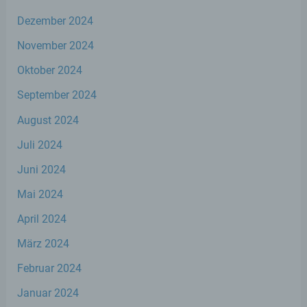
Dezember 2024
f) Pseudonymisierung
November 2024
Pseudonymisierung ist die Verarbeitung
Oktober 2024
personenbezogener Daten in einer Weise,
auf welche die personenbezogenen Daten
September 2024
ohne Hinzuziehung zusätzlicher
August 2024
Informationen nicht mehr einer spezifischen
betroffenen Person zugeordnet werden
Juli 2024
können, sofern diese zusätzlichen
Informationen gesondert aufbewahrt
Juni 2024
werden und technischen und
organisatorischen Maßnahmen unterliegen,
Mai 2024
die gewährleisten, dass die
personenbezogenen Daten nicht einer
April 2024
identifizierten oder identifizierbaren
natürlichen Person zugewiesen werden.
März 2024
Februar 2024
g) Verantwortlicher oder für die
Januar 2024
Verarbeitung Verantwortlicher