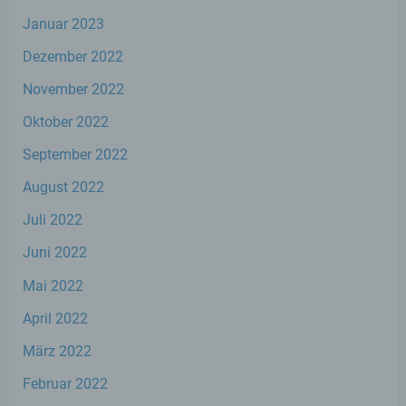
personenbezogenen Daten nicht einer
Januar 2023
identifizierten oder identifizierbaren
natürlichen Person zugewiesen werden.
Dezember 2022
November 2022
g) Verantwortlicher oder für die
Oktober 2022
Verarbeitung Verantwortlicher
September 2022
Verantwortlicher oder für die Verarbeitung
August 2022
Verantwortlicher ist die natürliche oder
juristische Person, Behörde, Einrichtung
Juli 2022
oder andere Stelle, die allein oder
gemeinsam mit anderen über die Zwecke
Juni 2022
und Mittel der Verarbeitung von
personenbezogenen Daten entscheidet.
Mai 2022
Sind die Zwecke und Mittel dieser
Verarbeitung durch das Unionsrecht oder
April 2022
das Recht der Mitgliedstaaten vorgegeben,
so kann der Verantwortliche
März 2022
beziehungsweise können die bestimmten
Kriterien seiner Benennung nach dem
Februar 2022
Unionsrecht oder dem Recht der