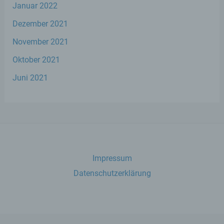
Mitgliedstaaten vorgesehen werden.
Januar 2022
Dezember 2021
h) Auftragsverarbeiter
November 2021
Oktober 2021
Auftragsverarbeiter ist eine natürliche oder
juristische Person, Behörde, Einrichtung
Juni 2021
oder andere Stelle, die personenbezogene
Daten im Auftrag des Verantwortlichen
verarbeitet.
i) Empfänger
Empfänger ist eine natürliche oder
Impressum
juristische Person, Behörde, Einrichtung
Datenschutzerklärung
oder andere Stelle, der personenbezogene
Daten offengelegt werden, unabhängig
davon, ob es sich bei ihr um einen Dritten
handelt oder nicht. Behörden, die im
Rahmen eines bestimmten
Untersuchungsauftrags nach dem