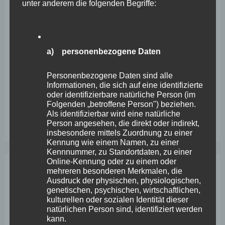
unter anderem die folgenden Begriffe:
Wefelscheid lehnt Verfassungsänderung ab
VfL Kesselheim e.V. bittet Stadt um Unterstützung bei
Sanierung des Sportplatzes
a) personenbezogene Daten
Engstelle in Aachener Straße – Wefelscheid: „Rübenach
Personenbezogene Daten sind alle
erstickt im Verkehr“
Informationen, die sich auf eine identifizierte
oder identifizierbare natürliche Person (im
Wefelscheid besichtigt Fort Konstantin
Folgenden „betroffene Person") beziehen.
Als identifizierbar wird eine natürliche
Wefelscheid bei 3-jährigem Jubiläum von Particura
Person angesehen, die direkt oder indirekt,
insbesondere mittels Zuordnung zu einer
Kennung wie einem Namen, zu einer
Kennnummer, zu Standortdaten, zu einer
Online-Kennung oder zu einem oder
mehreren besonderen Merkmalen, die
Archiv
Ausdruck der physischen, physiologischen,
genetischen, psychischen, wirtschaftlichen,
kulturellen oder sozialen Identität dieser
April 2026
natürlichen Person sind, identifiziert werden
kann.
März 2026