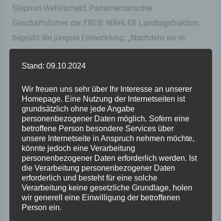
Stephan Wefelscheid, Parlamentarischer
Geschäftsführer der FREIE WÄHLER Landtagsfraktion,
begrüßt die jüngste Entwicklung: „Nachdem wir in
etlichen Anfragen und Anträgen den Grund bereitet
Stand: 09.10.2024
haben, kommt nun endlich und durch die Flankierung
aus EU und Bund Schwung in die Debatte. Den
Wir freuen uns sehr über Ihr Interesse an unserer
Vorschlag von Ministerin Lemke begrüße ich, er zielt
Homepage. Eine Nutzung der Internetseiten ist
grundsätzlich ohne jede Angabe
zumindest in die richtige Richtung. Wichtig wäre aber,
personenbezogener Daten möglich. Sofern eine
dass wir endlich ein richtiges Bestandsmanagement
betroffene Person besondere Services über
unsere Internetseite in Anspruch nehmen möchte,
erhalten, wie etwa in Schweden und auch anderswo
könnte jedoch eine Verarbeitung
üblich. Schade ist, dass erst die grüne
personenbezogener Daten erforderlich werden. Ist
die Verarbeitung personenbezogener Daten
Bundesumweltministerin Steffi Lemke vorlegen muss,
erforderlich und besteht für eine solche
um ihrer grünen Amtskollegin in Rheinland-Pfalz zu
Verarbeitung keine gesetzliche Grundlage, holen
wir generell eine Einwilligung der betroffenen
erklären, dass die Idee der Bayerischen
Person ein.
Wolfsverordnung, die wir analog für Rheinland-Pfalz