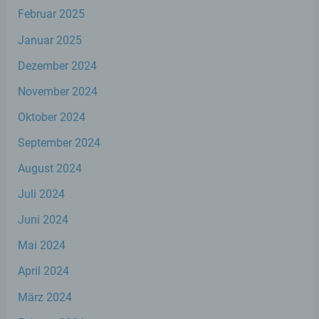
Verbreitung oder eine andere Form der
Februar 2025
Bereitstellung, den Abgleich oder die
Verknüpfung, die Einschränkung, das
Januar 2025
Löschen oder die Vernichtung.
Dezember 2024
November 2024
d) Einschränkung der Verarbeitung
Oktober 2024
Einschränkung der Verarbeitung ist die
September 2024
Markierung gespeicherter
personenbezogener Daten mit dem Ziel,
August 2024
ihre künftige Verarbeitung einzuschränken.
Juli 2024
Juni 2024
e) Profiling
Mai 2024
Profiling ist jede Art der automatisierten
Verarbeitung personenbezogener Daten,
April 2024
die darin besteht, dass diese
März 2024
personenbezogenen Daten verwendet
werden, um bestimmte persönliche