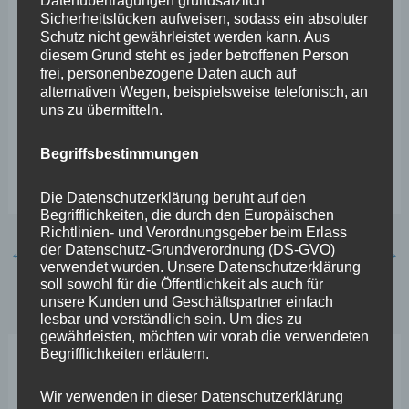
Datenübertragungen grundsätzlich
Bundesebene zu einem realistischeren Umgang mit dem
Sicherheitslücken aufweisen, sodass ein absoluter
Schutz nicht gewährleistet werden kann. Aus
Wolf bekannt haben, erwarte ich, dass
diesem Grund steht es jeder betroffenen Person
Ministerpräsidentin Dreyer ihre Umweltministerin Eder
frei, personenbezogene Daten auch auf
alternativen Wegen, beispielsweise telefonisch, an
endlich zum schnellen Handeln bewegt. Die
uns zu übermitteln.
Weidetierhalter und Landwirte wurden lange genug
hingehalten, es ist höchste Zeit für klare und
Begriffsbestimmungen
unbürokratische Regelungen“, so Wefelscheid.
Die Datenschutzerklärung beruht auf den
Begrifflichkeiten, die durch den Europäischen
Richtlinien- und Verordnungsgeber beim Erlass
der Datenschutz-Grundverordnung (DS-GVO)
←
Vorheriger Beitrag
Nächster Beitrag
→
verwendet wurden. Unsere Datenschutzerklärung
soll sowohl für die Öffentlichkeit als auch für
unsere Kunden und Geschäftspartner einfach
lesbar und verständlich sein. Um dies zu
gewährleisten, möchten wir vorab die verwendeten
Begrifflichkeiten erläutern.
Neueste Beiträge
Wir verwenden in dieser Datenschutzerklärung