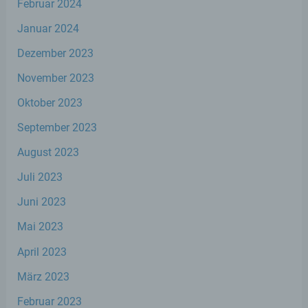
Februar 2024
Aspekte, die sich auf eine natürliche Person
beziehen, zu bewerten, insbesondere, um
Januar 2024
Aspekte bezüglich Arbeitsleistung,
wirtschaftlicher Lage, Gesundheit,
Dezember 2023
persönlicher Vorlieben, Interessen,
Zuverlässigkeit, Verhalten, Aufenthaltsort
November 2023
oder Ortswechsel dieser natürlichen Person
zu analysieren oder vorherzusagen.
Oktober 2023
September 2023
f) Pseudonymisierung
August 2023
Pseudonymisierung ist die Verarbeitung
Juli 2023
personenbezogener Daten in einer Weise,
Juni 2023
auf welche die personenbezogenen Daten
ohne Hinzuziehung zusätzlicher
Mai 2023
Informationen nicht mehr einer spezifischen
betroffenen Person zugeordnet werden
April 2023
können, sofern diese zusätzlichen
Informationen gesondert aufbewahrt
März 2023
werden und technischen und
organisatorischen Maßnahmen unterliegen,
Februar 2023
die gewährleisten, dass die