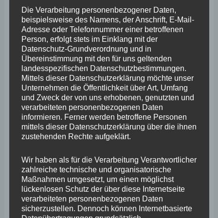
gefordert hatten, doch keine so dumme Idee ist. Hier
Die Verarbeitung personenbezogener Daten,
beispielsweise des Namens, der Anschrift, E-Mail-
hätte Ministerin Eder besser mal auf uns gehört, dann
Adresse oder Telefonnummer einer betroffenen
wäre ihr diese peinliche Belehrung aus Berlin erspart
Person, erfolgt stets im Einklang mit der
Datenschutz-Grundverordnung und in
geblieben.“
Übereinstimmung mit den für uns geltenden
landesspezifischen Datenschutzbestimmungen.
Mittels dieser Datenschutzerklärung möchte unser
Bereits mehrfach hatte die FREIE WÄHLER
Unternehmen die Öffentlichkeit über Art, Umfang
Landtagsfraktion – zuletzt im Juni nach Vorbild der
und Zweck der von uns erhobenen, genutzten und
verarbeiteten personenbezogenen Daten
Bayrischen Wolfsverordnung- beantragt, ein aktives
informieren. Ferner werden betroffene Personen
Bestandsmanagement einzuführen. Dies war jedoch an
mittels dieser Datenschutzerklärung über die ihnen
zustehenden Rechte aufgeklärt.
der Ablehnung der Landtagsfraktionen von Grünen und
SPD gescheitert. Letztere war unlängst mit einem
Wir haben als für die Verarbeitung Verantwortlicher
Positionspapier auf den Kurs der FREIEN WÄHLER
zahlreiche technische und organisatorische
Maßnahmen umgesetzt, um einen möglichst
eingeschwenkt.
lückenlosen Schutz der über diese Internetseite
verarbeiteten personenbezogenen Daten
sicherzustellen. Dennoch können Internetbasierte
„Nachdem sich die SPD im Land und die Grünen auf