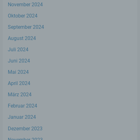
November 2024
Verknüpfung, die Einschränkung, das
Löschen oder die Vernichtung.
Oktober 2024
September 2024
d) Einschränkung der Verarbeitung
August 2024
Einschränkung der Verarbeitung ist die
Juli 2024
Markierung gespeicherter
personenbezogener Daten mit dem Ziel,
Juni 2024
ihre künftige Verarbeitung einzuschränken.
Mai 2024
April 2024
e) Profiling
März 2024
Profiling ist jede Art der automatisierten
Februar 2024
Verarbeitung personenbezogener Daten,
die darin besteht, dass diese
Januar 2024
personenbezogenen Daten verwendet
werden, um bestimmte persönliche
Dezember 2023
Aspekte, die sich auf eine natürliche Person
beziehen, zu bewerten, insbesondere, um
November 2023