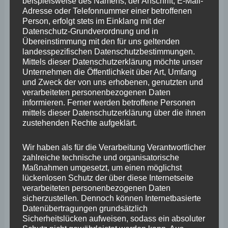
beispielsweise des Namens, der Anschrift, E-Mail-
und umsetzen können. Ohne solche
Adresse oder Telefonnummer einer betroffenen
Person, erfolgt stets im Einklang mit der
Vorbereitungsplanungen auf Kreisebene sind komplexe
Datenschutz-Grundverordnung und in
Evakuierungsmaßnahmen aber nicht umsetzbar. Zu
Übereinstimmung mit den für uns geltenden
landesspezifischen Datenschutzbestimmungen.
sagen, dass selbst bei Vorliegen solcher Pläne man aber
Mittels dieser Datenschutzerklärung möchte unser
trotzdem nicht mit Gewissheit sagen könne, ob dann
Unternehmen die Öffentlichkeit über Art, Umfang
und Zweck der von uns erhobenen, genutzten und
Menschenleben hätten gerettet werden können,
verarbeiteten personenbezogenen Daten
unterläuft meines Erachtens das mit dem Gesetz
informieren. Ferner werden betroffene Personen
mittels dieser Datenschutzerklärung über die ihnen
dargestellte Schutzziel, nämlich die Gewährleistung
zustehenden Rechte aufgeklärt.
einer wirksamen Gefahrenabwehr. Sollte diese
Wir haben als für die Verarbeitung Verantwortlicher
Einschätzung der Staatsanwaltschaft Schule machen,
zahlreiche technische und organisatorische
würde dies meines Erachtens dazu führen, dass quasi
Maßnahmen umgesetzt, um einen möglichst
lückenlosen Schutz der über diese Internetseite
jede Form von Unterlassen im Katastrophenfall als
verarbeiteten personenbezogenen Daten
straffrei zu rechtfertigen wäre. Ob dieser enge
sicherzustellen. Dennoch können Internetbasierte
Datenübertragungen grundsätzlich
Kausalitätsmaßstab in dem besonderen Fall staatlicher
Sicherheitslücken aufweisen, sodass ein absoluter
Garantenstellung für Katastrophenfälle also tatsächlich