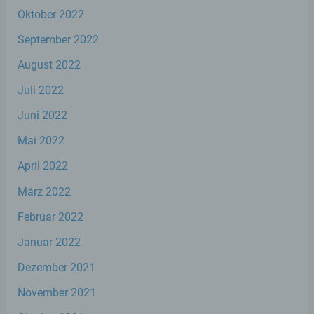
natürlichen Person zugewiesen werden.
Oktober 2022
September 2022
g) Verantwortlicher oder für die
August 2022
Verarbeitung Verantwortlicher
Juli 2022
Verantwortlicher oder für die Verarbeitung
Juni 2022
Verantwortlicher ist die natürliche oder
juristische Person, Behörde, Einrichtung
Mai 2022
oder andere Stelle, die allein oder
gemeinsam mit anderen über die Zwecke
April 2022
und Mittel der Verarbeitung von
personenbezogenen Daten entscheidet.
März 2022
Sind die Zwecke und Mittel dieser
Verarbeitung durch das Unionsrecht oder
Februar 2022
das Recht der Mitgliedstaaten vorgegeben,
so kann der Verantwortliche
Januar 2022
beziehungsweise können die bestimmten
Kriterien seiner Benennung nach dem
Dezember 2021
Unionsrecht oder dem Recht der
Mitgliedstaaten vorgesehen werden.
November 2021