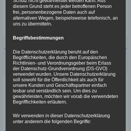
Schutz nicht gewährleistet werden kann. Aus
diesem Grund steht es jeder betroffenen Person
treffend sein kann, wage ich zu bezweifeln.“
frei, personenbezogene Daten auch auf
alternativen Wegen, beispielsweise telefonisch, an
Related Images:
uns zu übermitteln.
Begriffsbestimmungen
←
Vorheriger Beitrag
Nächster Beitrag
→
Die Datenschutzerklärung beruht auf den
Begrifflichkeiten, die durch den Europäischen
Richtlinien- und Verordnungsgeber beim Erlass
der Datenschutz-Grundverordnung (DS-GVO)
verwendet wurden. Unsere Datenschutzerklärung
soll sowohl für die Öffentlichkeit als auch für
unsere Kunden und Geschäftspartner einfach
Neueste Beiträge
lesbar und verständlich sein. Um dies zu
gewährleisten, möchten wir vorab die verwendeten
Begrifflichkeiten erläutern.
Wefelscheid lehnt Verfassungsänderung ab
VfL Kesselheim e.V. bittet Stadt um Unterstützung bei
Wir verwenden in dieser Datenschutzerklärung
unter anderem die folgenden Begriffe:
Sanierung des Sportplatzes