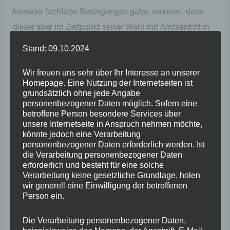
keinerlei fachliche Bedingungen gäbe, verkennt, dass
dieser aber im Zeitpunkt seiner Wahl mit Amtsantritt in
die Rolle des führenden Katastrophenschützers kommt
Stand: 09.10.2024
und insofern – ob er will oder nicht, ob er es kann oder
Wir freuen uns sehr über Ihr Interesse an unserer
nicht – die Aufgaben nach §§ 24, 25, 5, Abs. 1, Nr. 4
Homepage. Eine Nutzung der Internetseiten ist
LBKG zu erfüllen hat. Die „Laien“-Rolle wandelt sich
grundsätzlich ohne jede Angabe
personenbezogener Daten möglich. Sofern eine
dann durch gesetzliche Stellung in eine Experten-Rolle.
betroffene Person besondere Services über
unsere Internetseite in Anspruch nehmen möchte,
Es wäre am Landrat gelegen gewesen, dafür Sorge zu
könnte jedoch eine Verarbeitung
personenbezogener Daten erforderlich werden. Ist
tragen, dass Alarm- und Einsatzpläne unter
die Verarbeitung personenbezogener Daten
Berücksichtigung von Starkregenereignissen aufgestellt
erforderlich und besteht für eine solche
Verarbeitung keine gesetzliche Grundlage, holen
werden. Insbesondere vorbereitende Evakuierungspläne,
wir generell eine Einwilligung der betroffenen
welche nach dem RAEP-Hochwasser zwingend
Person ein.
notwendig sind. Ich sage: Hätte es solche gegeben,
Die Verarbeitung personenbezogener Daten,
hätte die Einsatzleitung diese aus der Schublade holen