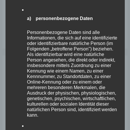
Engstelle in Aachener Straße – Wefelscheid: „Rübenach
erstickt im Verkehr“
a) personenbezogene Daten
Wefelscheid besichtigt Fort Konstantin
Personenbezogene Daten sind alle
Wefelscheid bei 3-jährigem Jubiläum von Particura
Informationen, die sich auf eine identifizierte
oder identifizierbare natürliche Person (im
Folgenden „betroffene Person") beziehen.
Als identifizierbar wird eine natürliche
Person angesehen, die direkt oder indirekt,
insbesondere mittels Zuordnung zu einer
Archiv
Kennung wie einem Namen, zu einer
Kennnummer, zu Standortdaten, zu einer
Online-Kennung oder zu einem oder
April 2026
mehreren besonderen Merkmalen, die
Ausdruck der physischen, physiologischen,
März 2026
genetischen, psychischen, wirtschaftlichen,
kulturellen oder sozialen Identität dieser
Februar 2026
natürlichen Person sind, identifiziert werden
kann.
Januar 2026
Dezember 2025