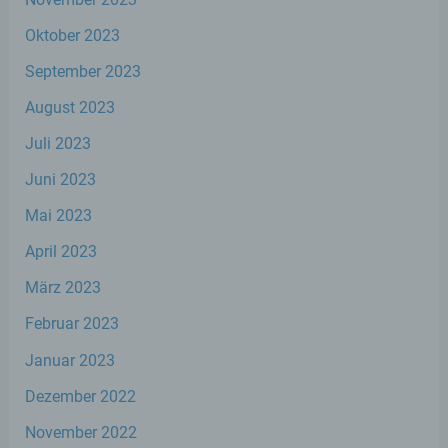
Aspekte bezüglich Arbeitsleistung,
wirtschaftlicher Lage, Gesundheit,
Oktober 2023
persönlicher Vorlieben, Interessen,
Zuverlässigkeit, Verhalten, Aufenthaltsort
September 2023
oder Ortswechsel dieser natürlichen Person
zu analysieren oder vorherzusagen.
August 2023
Juli 2023
f) Pseudonymisierung
Juni 2023
Mai 2023
Pseudonymisierung ist die Verarbeitung
personenbezogener Daten in einer Weise,
April 2023
auf welche die personenbezogenen Daten
ohne Hinzuziehung zusätzlicher
März 2023
Informationen nicht mehr einer spezifischen
betroffenen Person zugeordnet werden
Februar 2023
können, sofern diese zusätzlichen
Informationen gesondert aufbewahrt
Januar 2023
werden und technischen und
organisatorischen Maßnahmen unterliegen,
Dezember 2022
die gewährleisten, dass die
personenbezogenen Daten nicht einer
November 2022
identifizierten oder identifizierbaren