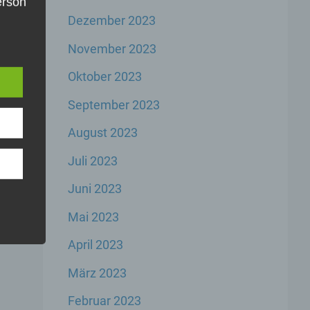
Person
Dezember 2023
ag
→
die
e
u
November 2023
er,
inem
Oktober 2023
der
n,
September 2023
er
August 2023
Juli 2023
Juni 2023
Mai 2023
rbare
n
April 2023
März 2023
Februar 2023