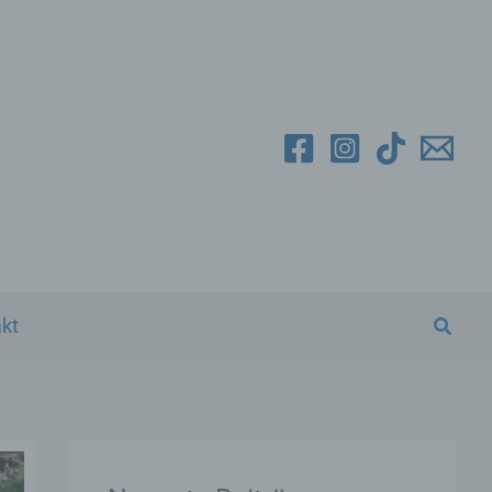
Suche
kt