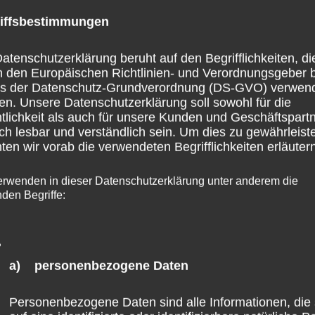
tscheidungsgewalt über den Gang und Abschluss des
iffsbestimmungen
liegt. Als „Herrin des Verfahrens“ ist sie auch Herrin de
atenschutzerklärung beruht auf den Begrifflichkeiten, di
h den Europäischen Richtlinien- und Verordnungsgeber 
ss der Datenschutz-Grundverordnung (DS-GVO) verwen
en. Unsere Datenschutzerklärung soll sowohl für die
schlussbericht, der öffentlich gemacht wird. Ich glaube
tlichkeit als auch für unsere Kunden und Geschäftspart
chkeit am Abschlussbericht der Staatsanwaltschaft. Gerad
ch lesbar und verständlich sein. Um dies zu gewährleist
en wir vorab die verwendeten Begrifflichkeiten erläutern
 expliziter nachvollziehen zu können als es bisher
 den Medien dargestellt wurde“
, so Wefelscheid.
„Die
erwenden in dieser Datenschutzerklärung unter anderem die
nden Begriffe:
cht darauf, alle Gründe zu erfahren. Die Allgemeinheit
r Transparenz bei der Entscheidungsfindung herrscht und
a) personenbezogene Daten
Personenbezogene Daten sind alle Informationen, die 