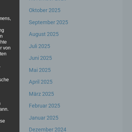
Oktober 2025
mens,
September 2025
ng
August 2025
en
chte
Juli 2025
r von
ten
Juni 2025
.
Mai 2025
1
ische
April 2025
März 2025
n
Februar 2025
ann.
Januar 2025
ise
as
Dezember 2024