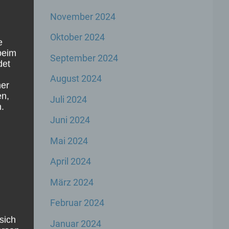
November 2024
r
Oktober 2024
e
beim
September 2024
det
,
August 2024
ner
e
en,
Juli 2024
.
Juni 2024
Mai 2024
April 2024
März 2024
Februar 2024
sich
Januar 2024