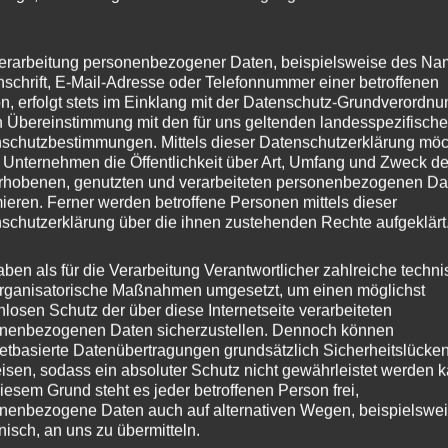
erarbeitung personenbezogener Daten, beispielsweise des Na
nschrift, E-Mail-Adresse oder Telefonnummer einer betroffenen
n, erfolgt stets im Einklang mit der Datenschutz-Grundverordnu
n Übereinstimmung mit den für uns geltenden landesspezifisch
rsuchungsausschuss zu, Prüfbitte an die
schutzbestimmungen. Mittels dieser Datenschutzerklärung mö
 Unternehmen die Öffentlichkeit über Art, Umfang und Zweck de
rhobenen, genutzten und verarbeiteten personenbezogenen Da
mieren. Ferner werden betroffene Personen mittels dieser
-Pfalz
befasste sich in einer Sondersitzung mit dem
schutzerklärung über die ihnen zustehenden Rechte aufgeklärt
t Koblenz im Zusammenhang mit der Flutkatastrophe 202
fahrens gegen den damaligen Landrat Jürgen Pföhler.
aben als für die Verarbeitung Verantwortlicher zahlreiche techn
rganisatorische Maßnahmen umgesetzt, um einen möglichst
 der FREIE WÄHLER-Fraktion und deren Obmann im
nlosen Schutz der über diese Internetseite verarbeiteten
nenbezogenen Daten sicherzustellen. Dennoch können
e in der Sondersitzung eine Veröffentlichung des
netbasierte Datenübertragungen grundsätzlich Sicherheitslücke
. Justizminister Herbert Mertin sicherte zu, die
isen, sodass ein absoluter Schutz nicht gewährleistet werden k
iesem Grund steht es jeder betroffenen Person frei,
eröffentlichung zu bitten. Der Bericht ist Teil der
nenbezogene Daten auch auf alternativen Wegen, beispielswe
onisch, an uns zu übermitteln.
tsanwaltschaft hat nach dem sogenannten Offizialprinzip d