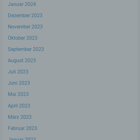
Januar 2024
Einschränkung der Verarbeitung ist die
Markierung gespeicherter
Dezember 2023
personenbezogener Daten mit dem Ziel,
ihre künftige Verarbeitung einzuschränken.
November 2023
Oktober 2023
e) Profiling
September 2023
August 2023
Profiling ist jede Art der automatisierten
Verarbeitung personenbezogener Daten,
Juli 2023
die darin besteht, dass diese
personenbezogenen Daten verwendet
Juni 2023
werden, um bestimmte persönliche
Aspekte, die sich auf eine natürliche Person
Mai 2023
beziehen, zu bewerten, insbesondere, um
Aspekte bezüglich Arbeitsleistung,
April 2023
wirtschaftlicher Lage, Gesundheit,
persönlicher Vorlieben, Interessen,
März 2023
Zuverlässigkeit, Verhalten, Aufenthaltsort
oder Ortswechsel dieser natürlichen Person
Februar 2023
zu analysieren oder vorherzusagen.
Januar 2023