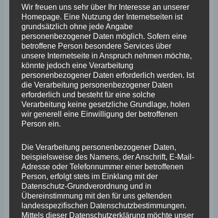
Wir freuen uns sehr über Ihr Interesse an unserer
Ideologie und hat mit der realen Entwicklung nichts zu
Homepage. Eine Nutzung der Internetseiten ist
tun und lässt Betroffene im Stich.“
So solle die
grundsätzlich ohne jede Angabe
personenbezogener Daten möglich. Sofern eine
Landesregierung beispielsweise auf ein aktives
betroffene Person besondere Services über
Wolfsmanagement hinarbeiten, aber auch einen
unsere Internetseite in Anspruch nehmen möchte,
könnte jedoch eine Verarbeitung
gesetzlichen Anspruch auf Präventions- und
personenbezogener Daten erforderlich werden. Ist
Entschädigungszahlungen, den Schutz vor
die Verarbeitung personenbezogener Daten
erforderlich und besteht für eine solche
Haftungsrisiken und die Berücksichtigung von
Verarbeitung keine gesetzliche Grundlage, holen
Zweitbeprobungen sicherstellen.
wir generell eine Einwilligung der betroffenen
Person ein.
„Wir haben viele Punkte, in denen der gegenwärtige
Die Verarbeitung personenbezogener Daten,
Umgang mit dem Wolf an der Realität scheitert und
beispielsweise des Namens, der Anschrift, E-Mail-
Adresse oder Telefonnummer einer betroffenen
welche die Weidetierhaltung und viele andere Bereiche
Person, erfolgt stets im Einklang mit der
wie Tourismus, Waldkindergärten, Naherholung und
Datenschutz-Grundverordnung und in
Übereinstimmung mit den für uns geltenden
generell das Leben auf dem Land beeinträchtigen
landesspezifischen Datenschutzbestimmungen.
werden oder es bereits tun“
, so Wefelscheid. „Diese
Mittels dieser Datenschutzerklärung möchte unser