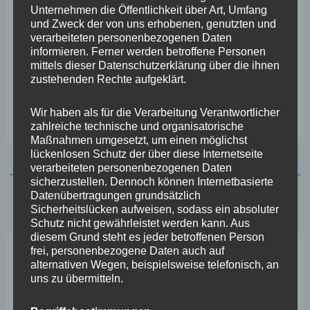
Unternehmen die Öffentlichkeit über Art, Umfang
Entschließung ist ein Appel der Betroffenen an die
und Zweck der von uns erhobenen, genutzten und
Landesregierung, den ich sowohl Ministerin Katrin Eder
verarbeiteten personenbezogenen Daten
informieren. Ferner werden betroffene Personen
als auch Ministerpräsidentin Malu Dreyer dringend ans
mittels dieser Datenschutzerklärung über die ihnen
Herz legen möchte.“
zustehenden Rechte aufgeklärt.
Wir haben als für die Verarbeitung Verantwortlicher
Related Images:
zahlreiche technische und organisatorische
Maßnahmen umgesetzt, um einen möglichst
lückenlosen Schutz der über diese Internetseite
verarbeiteten personenbezogenen Daten
←
Vorheriger Beitrag
Nächster Beitrag
→
sicherzustellen. Dennoch können Internetbasierte
Datenübertragungen grundsätzlich
Sicherheitslücken aufweisen, sodass ein absoluter
Schutz nicht gewährleistet werden kann. Aus
diesem Grund steht es jeder betroffenen Person
frei, personenbezogene Daten auch auf
alternativen Wegen, beispielsweise telefonisch, an
Neueste Beiträge
uns zu übermitteln.
Wefelscheid lehnt Verfassungsänderung ab