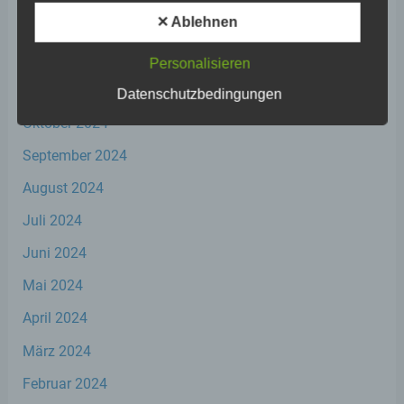
werden.
✕ Ablehnen
Januar 2025
Dezember 2024
Personalisieren
c) Verarbeitung
November 2024
Datenschutzbedingungen
Verarbeitung ist jeder mit oder ohne Hilfe
Oktober 2024
automatisierter Verfahren ausgeführte
Vorgang oder jede solche Vorgangsreihe im
September 2024
Zusammenhang mit personenbezogenen
Daten wie das Erheben, das Erfassen, die
August 2024
Organisation, das Ordnen, die Speicherung,
die Anpassung oder Veränderung, das
Juli 2024
Auslesen, das Abfragen, die Verwendung,
die Offenlegung durch Übermittlung,
Juni 2024
Verbreitung oder eine andere Form der
Mai 2024
Bereitstellung, den Abgleich oder die
Verknüpfung, die Einschränkung, das
April 2024
Löschen oder die Vernichtung.
März 2024
d) Einschränkung der Verarbeitung
Februar 2024