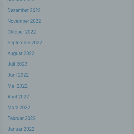
Dezember 2022
f) Pseudonymisierung
November 2022
Pseudonymisierung ist die Verarbeitung
Oktober 2022
personenbezogener Daten in einer Weise,
auf welche die personenbezogenen Daten
September 2022
ohne Hinzuziehung zusätzlicher
Informationen nicht mehr einer spezifischen
August 2022
betroffenen Person zugeordnet werden
können, sofern diese zusätzlichen
Juli 2022
Informationen gesondert aufbewahrt
werden und technischen und
Juni 2022
organisatorischen Maßnahmen unterliegen,
die gewährleisten, dass die
Mai 2022
personenbezogenen Daten nicht einer
identifizierten oder identifizierbaren
April 2022
natürlichen Person zugewiesen werden.
März 2022
Februar 2022
g) Verantwortlicher oder für die
Verarbeitung Verantwortlicher
Januar 2022