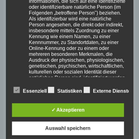
Informationen, die sich auf eine identifizierte
Februar 2026
oder identifizierbare natürliche Person (im
Folgenden „betroffene Person") beziehen.
Januar 2026
Als identifizierbar wird eine natürliche
Dezember 2025
Person angesehen, die direkt oder indirekt,
insbesondere mittels Zuordnung zu einer
November 2025
Kennung wie einem Namen, zu einer
Kennnummer, zu Standortdaten, zu einer
Oktober 2025
Online-Kennung oder zu einem oder
mehreren besonderen Merkmalen, die
September 2025
Ausdruck der physischen, physiologischen,
genetischen, psychischen, wirtschaftlichen,
August 2025
kulturellen oder sozialen Identität dieser
natürlichen Person sind, identifiziert werden
Juli 2025
kann.
Essenziell
Statistiken
Externe Dienste
Juni 2025
Mai 2025
b) betroffene Person
✓ Akzeptieren
April 2025
Betroffene Person ist jede identifizierte oder
identifizierbare natürliche Person, deren
März 2025
Auswahl speichern
personenbezogene Daten von dem für die
Februar 2025
Verarbeitung Verantwortlichen verarbeitet