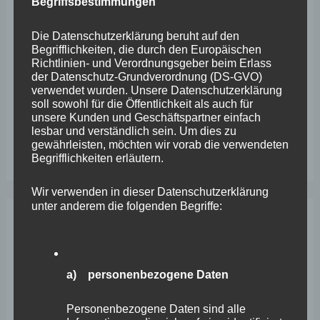
Begriffsbestimmungen
VfL Kesselheim e.V. bittet Stadt um Unterstützung bei
Die Datenschutzerklärung beruht auf den
Sanierung des Sportplatzes
Begrifflichkeiten, die durch den Europäischen
Richtlinien- und Verordnungsgeber beim Erlass
Engstelle in Aachener Straße – Wefelscheid: „Rübenach
der Datenschutz-Grundverordnung (DS-GVO)
verwendet wurden. Unsere Datenschutzerklärung
erstickt im Verkehr“
soll sowohl für die Öffentlichkeit als auch für
unsere Kunden und Geschäftspartner einfach
Wefelscheid besichtigt Fort Konstantin
lesbar und verständlich sein. Um dies zu
gewährleisten, möchten wir vorab die verwendeten
Wefelscheid bei 3-jährigem Jubiläum von Particura
Begrifflichkeiten erläutern.
Wir verwenden in dieser Datenschutzerklärung
unter anderem die folgenden Begriffe:
Archiv
April 2026
a) personenbezogene Daten
März 2026
Personenbezogene Daten sind alle