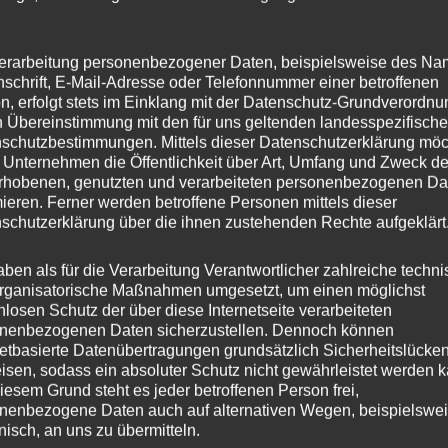
erarbeitung personenbezogener Daten, beispielsweise des Na
nschrift, E-Mail-Adresse oder Telefonnummer einer betroffenen
sgleichs herrscht in vielen rheinland-pfälzischen
n, erfolgt stets im Einklang mit der Datenschutz-Grundverordnu
n Übereinstimmung mit den für uns geltenden landesspezifisch
h ein Beitrag des SWR-Fernsehens und fragte beim
schutzbestimmungen. Mittels dieser Datenschutzerklärung mö
 Unternehmen die Öffentlichkeit über Art, Umfang und Zweck de
LER-Landtagsfraktion, Stephan Wefelscheid, nach.
rhobenen, genutzten und verarbeiteten personenbezogenen Da
mieren. Ferner werden betroffene Personen mittels dieser
schutzerklärung über die ihnen zustehenden Rechte aufgeklärt
 Anfragen an die Landesregierung zu „Aktuelle
 18/6212 und 18/6817) reagiert. In seiner
aben als für die Verarbeitung Verantwortlicher zahlreiche techn
rganisatorische Maßnahmen umgesetzt, um einen möglichst
 regte er an, ein Gutachten in Auftrag zu geben, das die
nlosen Schutz der über diese Internetseite verarbeiteten
 prüfen soll.
nenbezogenen Daten sicherzustellen. Dennoch können
netbasierte Datenübertragungen grundsätzlich Sicherheitslücke
isen, sodass ein absoluter Schutz nicht gewährleistet werden k
icht von Minute 1:10 bis 1:40):
bit.ly/452hcKI
iesem Grund steht es jeder betroffenen Person frei,
nenbezogene Daten auch auf alternativen Wegen, beispielswe
onisch, an uns zu übermitteln.