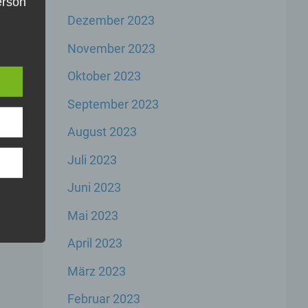
Person
Dezember 2023
die
e
u
November 2023
er,
inem
Oktober 2023
der
n,
September 2023
er
August 2023
Juli 2023
Juni 2023
Mai 2023
rbare
n
April 2023
März 2023
Februar 2023