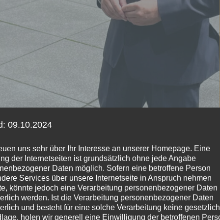
d: 09.10.2024
reuen uns sehr über Ihr Interesse an unserer Homepage. Eine
ng der Internetseiten ist grundsätzlich ohne jede Angabe
nenbezogener Daten möglich. Sofern eine betroffene Person
dere Services über unsere Internetseite in Anspruch nehmen
e, könnte jedoch eine Verarbeitung personenbezogener Daten
derlich werden. Ist die Verarbeitung personenbezogener Daten
derlich und besteht für eine solche Verarbeitung keine gesetzlic
ingungen der Städtebauförderung
lage, holen wir generell eine Einwilligung der betroffenen Pers