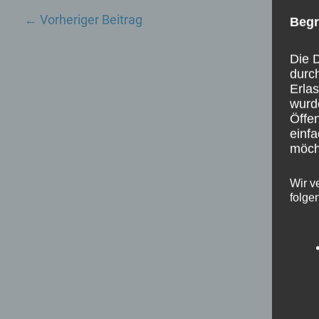
←
Vorheriger Beitrag
Begr
Die D
durc
Erla
wurd
Öffen
einfa
möcht
Wir v
folge