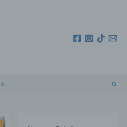
Suche
kt