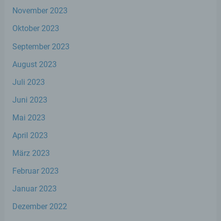
November 2023
Verantwortlicher oder für die Verarbeitung
Verantwortlicher ist die natürliche oder
Oktober 2023
juristische Person, Behörde, Einrichtung
oder andere Stelle, die allein oder
September 2023
gemeinsam mit anderen über die Zwecke
und Mittel der Verarbeitung von
August 2023
personenbezogenen Daten entscheidet.
Sind die Zwecke und Mittel dieser
Juli 2023
Verarbeitung durch das Unionsrecht oder
das Recht der Mitgliedstaaten vorgegeben,
Juni 2023
so kann der Verantwortliche
beziehungsweise können die bestimmten
Mai 2023
Kriterien seiner Benennung nach dem
Unionsrecht oder dem Recht der
April 2023
Mitgliedstaaten vorgesehen werden.
März 2023
Februar 2023
h) Auftragsverarbeiter
Januar 2023
Auftragsverarbeiter ist eine natürliche oder
Dezember 2022
juristische Person, Behörde, Einrichtung
oder andere Stelle, die personenbezogene