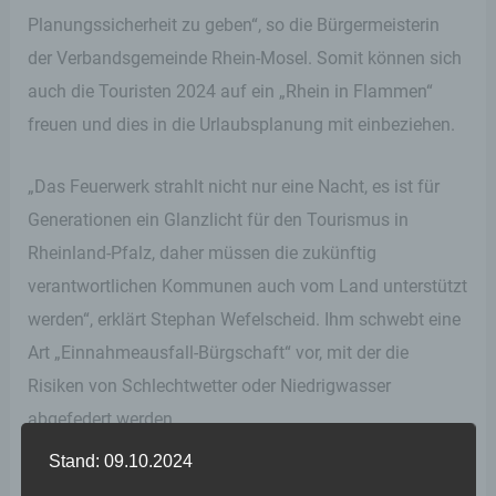
Planungssicherheit zu geben“, so die Bürgermeisterin
der Verbandsgemeinde Rhein-Mosel. Somit können sich
auch die Touristen 2024 auf ein „Rhein in Flammen“
freuen und dies in die Urlaubsplanung mit einbeziehen.
„Das Feuerwerk strahlt nicht nur eine Nacht, es ist für
Generationen ein Glanzlicht für den Tourismus in
Rheinland-Pfalz, daher müssen die zukünftig
verantwortlichen Kommunen auch vom Land unterstützt
werden“, erklärt Stephan Wefelscheid. Ihm schwebt eine
Art „Einnahmeausfall-Bürgschaft“ vor, mit der die
Risiken von Schlechtwetter oder Niedrigwasser
abgefedert werden.
Stand: 09.10.2024
Denn auch die beiden Kommunalpolitiker der Region,