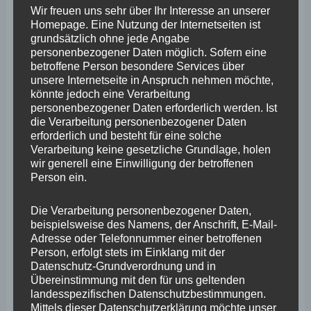
Wir freuen uns sehr über Ihr Interesse an unserer
Bürgermeisterin Kathrin Laymann und Christian
Homepage. Eine Nutzung der Internetseiten ist
Altmaier (Ratsmitglied Koblenz) sehen in der
grundsätzlich ohne jede Angabe
personenbezogener Daten möglich. Sofern eine
zusätzlichen Aufgabe auch ein Risiko für die Finanzen
betroffene Person besondere Services über
der beteiligten Kommunen. Sie unterstützen die
unsere Internetseite in Anspruch nehmen möchte,
könnte jedoch eine Verarbeitung
Forderung des FREIE WÄHLER-Landtagsageordneten
personenbezogener Daten erforderlich werden. Ist
Wefelscheid. „Für die Ortsgemeinden am Rhein ist
die Verarbeitung personenbezogener Daten
erforderlich und besteht für eine solche
‚Rhein in Flammen‘ auch eine Art Orts-Fest und von
Verarbeitung keine gesetzliche Grundlage, holen
großer Bedeutung, bei dem aber auch viele Touristen
wir generell eine Einwilligung der betroffenen
Person ein.
willkommen sind“, so Laymann. Anteilig haben die
Anrainer-Gemeinden aber auch schon in der
Die Verarbeitung personenbezogener Daten,
Vergangenheit das Feuerwerk mitbezahlt.
beispielsweise des Namens, der Anschrift, E-Mail-
Adresse oder Telefonnummer einer betroffenen
Person, erfolgt stets im Einklang mit der
Über den Aufbau und die Zukunft tauschten sich die drei
Datenschutz-Grundverordnung und in
FREIE WÄHLER auch mit dem Geschäftsführer der
Übereinstimmung mit den für uns geltenden
landesspezifischen Datenschutzbestimmungen.
Koblenz-Touristik, Claus Hoffmann, aus, der am
Mittels dieser Datenschutzerklärung möchte unser