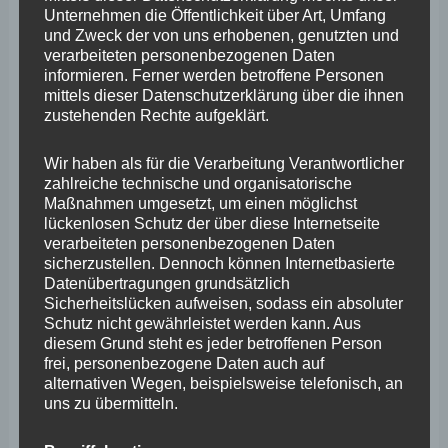
Deutschen Eck den Aufbau in Blick nahm und somit
Unternehmen die Öffentlichkeit über Art, Umfang
und Zweck der von uns erhobenen, genutzten und
zufällig anwesend war. Weit mehr als 100.000 Besucher
verarbeiteten personenbezogenen Daten
werden auch in diesem Jahr wieder erwartet.
informieren. Ferner werden betroffene Personen
mittels dieser Datenschutzerklärung über die ihnen
Zusammen mit Bürgermeisterin Laymann war
zustehenden Rechte aufgeklärt.
Hoffmann auch im Gespräch mit der RPT und der
Wir haben als für die Verarbeitung Verantwortlicher
Zukunft von „Rhein in Flammen“ nach der letzten
zahlreiche technische und organisatorische
Feuerwerksrakete 2023. „Das neue ‚Rhein in Flammen‘
Maßnahmen umgesetzt, um einen möglichst
lückenlosen Schutz der über diese Internetseite
wird schon organisiert, wenn die letzten Gäste am
verarbeiteten personenbezogenen Daten
Sonntag gehen“, erklärte Hoffmann. Daher müsse jetzt
sicherzustellen. Dennoch können Internetbasierte
Datenübertragungen grundsätzlich
auch schon die Struktur der neuen Veranstalter rasch
Sicherheitslücken aufweisen, sodass ein absoluter
geklärt und durch die Kommunalparlamente abgesegnet
Schutz nicht gewährleistet werden kann. Aus
diesem Grund steht es jeder betroffenen Person
werden.
frei, personenbezogene Daten auch auf
alternativen Wegen, beispielsweise telefonisch, an
„Wir brauchen aber belastbare Zahlen und
uns zu übermitteln.
Informationen, auch von der RPT, zudem muss das