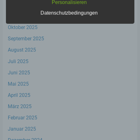
Personalisieren
Dezember 2025
Einschränkung der Verarbeitung ist die
Markierung gespeicherter
Datenschutzbedingungen
November 2025
personenbezogener Daten mit dem Ziel,
ihre künftige Verarbeitung einzuschränken.
Oktober 2025
September 2025
e) Profiling
August 2025
Profiling ist jede Art der automatisierten
Juli 2025
Verarbeitung personenbezogener Daten,
Juni 2025
die darin besteht, dass diese
personenbezogenen Daten verwendet
Mai 2025
werden, um bestimmte persönliche
Aspekte, die sich auf eine natürliche Person
April 2025
beziehen, zu bewerten, insbesondere, um
Aspekte bezüglich Arbeitsleistung,
März 2025
wirtschaftlicher Lage, Gesundheit,
persönlicher Vorlieben, Interessen,
Februar 2025
Zuverlässigkeit, Verhalten, Aufenthaltsort
oder Ortswechsel dieser natürlichen Person
Januar 2025
zu analysieren oder vorherzusagen.