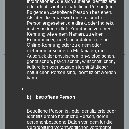
Informationen, die sich auf eine identifizierte
Finanzrisikoabsicherung durch das Land“, sehen sich
oder identifizierbare natürliche Person (im
Folgenden „betroffene Person") beziehen.
Wefelscheid, Laymann und Altmaier bestätigt – aber
Als identifizierbar wird eine natürliche
auch die Notwendigkeit einer engeren Kooperation der
Person angesehen, die direkt oder indirekt,
insbesondere mittels Zuordnung zu einer
Mittelrhein-Kommunen.
Kennung wie einem Namen, zu einer
Kennnummer, zu Standortdaten, zu einer
Online-Kennung oder zu einem oder
mehreren besonderen Merkmalen, die
←
Vorheriger Beitrag
Nächster Beitrag
→
Ausdruck der physischen, physiologischen,
genetischen, psychischen, wirtschaftlichen,
kulturellen oder sozialen Identität dieser
natürlichen Person sind, identifiziert werden
kann.
Neueste Beiträge
b) betroffene Person
Wefelscheid lehnt Verfassungsänderung ab
Betroffene Person ist jede identifizierte oder
identifizierbare natürliche Person, deren
VfL Kesselheim e.V. bittet Stadt um Unterstützung bei
personenbezogene Daten von dem für die
Verarbeitung Verantwortlichen verarbeitet
Sanierung des Sportplatzes