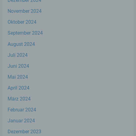
Dezember 2024
November 2024
f) Pseudonymisierung
Oktober 2024
Pseudonymisierung ist die Verarbeitung
personenbezogener Daten in einer Weise,
September 2024
auf welche die personenbezogenen Daten
August 2024
ohne Hinzuziehung zusätzlicher
Informationen nicht mehr einer spezifischen
Juli 2024
betroffenen Person zugeordnet werden
können, sofern diese zusätzlichen
Juni 2024
Informationen gesondert aufbewahrt
werden und technischen und
Mai 2024
organisatorischen Maßnahmen unterliegen,
die gewährleisten, dass die
April 2024
personenbezogenen Daten nicht einer
identifizierten oder identifizierbaren
März 2024
natürlichen Person zugewiesen werden.
Februar 2024
Januar 2024
g) Verantwortlicher oder für die
Verarbeitung Verantwortlicher
Dezember 2023