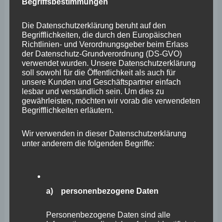
Begriffsbestimmungen
Risiko für die Gemeinden minimiert werden“, findet der
tourismuspolitische Sprecher der FREIE WÄHLER-
Die Datenschutzerklärung beruht auf den
Begrifflichkeiten, die durch den Europäischen
Ratsfraktion Koblenz, Christian Altmaier. Die
Richtlinien- und Verordnungsgeber beim Erlass
Veranstaltung solle über eine regionale GmbH zukünftig
der Datenschutz-Grundverordnung (DS-GVO)
verwendet wurden. Unsere Datenschutzerklärung
organisiert werden. Zudem müssen auch die
soll sowohl für die Öffentlichkeit als auch für
Markenrechte geregelt werden. „Rhein in Flammen rund
unsere Kunden und Geschäftspartner einfach
lesbar und verständlich sein. Um dies zu
um Koblenz ist das Original, wenn Verantwortung
gewährleisten, möchten wir vorab die verwendeten
Begrifflichkeiten erläutern.
übergeht, muss auch jedes Recht zur Vermarktung
übergehen“, erklärt Altmaier.
Wir verwenden in dieser Datenschutzerklärung
unter anderem die folgenden Begriffe:
FREIE WÄHLER schlagen zudem vor, die Feuerwerks-
Veranstaltungen entlang des Mittelrheins zukünftig
stärker zur vernetzen. „Wenn die Stadt Sankt
a) personenbezogene Daten
Goarshausen sich wegen des Kostenrisikos zurückzieht,
erkennt man die Notwendigkeit der
Personenbezogene Daten sind alle