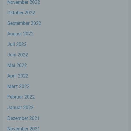
November 2022
Daten im Auftrag des Verantwortlichen
verarbeitet.
Oktober 2022
September 2022
i) Empfänger
August 2022
Empfänger ist eine natürliche oder
Juli 2022
juristische Person, Behörde, Einrichtung
oder andere Stelle, der personenbezogene
Juni 2022
Daten offengelegt werden, unabhängig
davon, ob es sich bei ihr um einen Dritten
Mai 2022
handelt oder nicht. Behörden, die im
April 2022
Rahmen eines bestimmten
Untersuchungsauftrags nach dem
März 2022
Unionsrecht oder dem Recht der
Mitgliedstaaten möglicherweise
Februar 2022
personenbezogene Daten erhalten, gelten
jedoch nicht als Empfänger.
Januar 2022
Dezember 2021
j) Dritter
November 2021