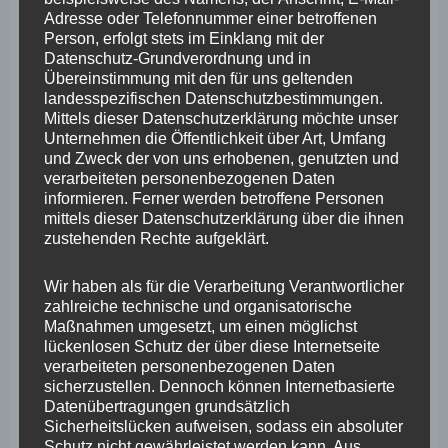
Mitgliedsstaaten wäre es unmöglich, diese Richtlinie
Adresse oder Telefonnummer einer betroffenen
Person, erfolgt stets im Einklang mit der
umzusetzen. Für sie ist Holz ein wichtiges Element, um
Datenschutz-Grundverordnung und in
Wärme zu erzeugen. Aber auch in den Alpenstaaten
Übereinstimmung mit den für uns geltenden
landesspezifischen Datenschutzbestimmungen.
würde es problematisch.“ Der Europaabgeordnete
Mittels dieser Datenschutzerklärung möchte unser
fordert „kein Verbot der Verwendung von Holz, sondern
Unternehmen die Öffentlichkeit über Art, Umfang
und Zweck der von uns erhobenen, genutzten und
eine nachhaltige Nutzung und umfangreiche
verarbeiteten personenbezogenen Daten
Anpflanzung“.
informieren. Ferner werden betroffene Personen
mittels dieser Datenschutzerklärung über die ihnen
zustehenden Rechte aufgeklärt.
„Die Politik nimmt der Landbevölkerung hier mittelfristig
eine nachhaltige und kostengünstige Heizmöglichkeit,
Wir haben als für die Verarbeitung Verantwortlicher
zahlreiche technische und organisatorische
ohne Not, und auch noch mitten in einer massiven
Maßnahmen umgesetzt, um einen möglichst
Energiekrise“, ergänzt Stephan Wefelscheid. „Damit
lückenlosen Schutz der über diese Internetseite
verarbeiteten personenbezogenen Daten
bestätigt die EU leider genau das, was böse Zungen ihr
sicherzustellen. Dennoch können Internetbasierte
schon lange unterstellen, nämlich, dass sie sich weit von
Datenübertragungen grundsätzlich
Sicherheitslücken aufweisen, sodass ein absoluter
der Realität der Menschen entfernt hat. Das darf nicht
Schutz nicht gewährleistet werden kann. Aus