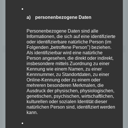
Engstelle in Aachener Straße – Wefelscheid: „Rübenach
erstickt im Verkehr“
a) personenbezogene Daten
Wefelscheid besichtigt Fort Konstantin
Personenbezogene Daten sind alle
Wefelscheid bei 3-jährigem Jubiläum von Particura
Informationen, die sich auf eine identifizierte
oder identifizierbare natürliche Person (im
Folgenden „betroffene Person") beziehen.
Als identifizierbar wird eine natürliche
Person angesehen, die direkt oder indirekt,
insbesondere mittels Zuordnung zu einer
Archiv
Kennung wie einem Namen, zu einer
Kennnummer, zu Standortdaten, zu einer
Online-Kennung oder zu einem oder
April 2026
mehreren besonderen Merkmalen, die
Ausdruck der physischen, physiologischen,
März 2026
genetischen, psychischen, wirtschaftlichen,
kulturellen oder sozialen Identität dieser
Februar 2026
natürlichen Person sind, identifiziert werden
kann.
Januar 2026
Dezember 2025