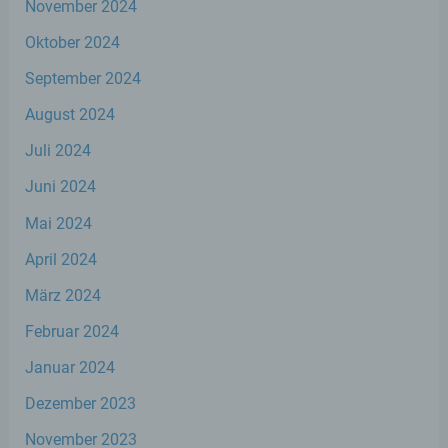
November 2024
Verknüpfung, die Einschränkung, das
Löschen oder die Vernichtung.
Oktober 2024
September 2024
d) Einschränkung der Verarbeitung
August 2024
Einschränkung der Verarbeitung ist die
Juli 2024
Markierung gespeicherter
personenbezogener Daten mit dem Ziel,
Juni 2024
ihre künftige Verarbeitung einzuschränken.
Mai 2024
April 2024
e) Profiling
März 2024
Profiling ist jede Art der automatisierten
Februar 2024
Verarbeitung personenbezogener Daten,
die darin besteht, dass diese
Januar 2024
personenbezogenen Daten verwendet
werden, um bestimmte persönliche
Dezember 2023
Aspekte, die sich auf eine natürliche Person
beziehen, zu bewerten, insbesondere, um
November 2023