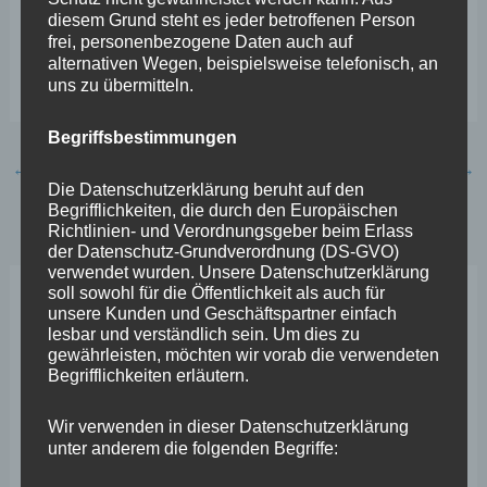
sein, daher stellen wir uns als FREIE WÄHLER
diesem Grund steht es jeder betroffenen Person
frei, personenbezogene Daten auch auf
geschlossen gegen diese Bestrebungen und werden uns
alternativen Wegen, beispielsweise telefonisch, an
parlamentarisch dafür einsetzen.“
uns zu übermitteln.
Begriffsbestimmungen
←
Vorheriger Beitrag
Nächster Beitrag
→
Die Datenschutzerklärung beruht auf den
Begrifflichkeiten, die durch den Europäischen
Richtlinien- und Verordnungsgeber beim Erlass
der Datenschutz-Grundverordnung (DS-GVO)
verwendet wurden. Unsere Datenschutzerklärung
soll sowohl für die Öffentlichkeit als auch für
unsere Kunden und Geschäftspartner einfach
Neueste Beiträge
lesbar und verständlich sein. Um dies zu
gewährleisten, möchten wir vorab die verwendeten
Begrifflichkeiten erläutern.
Wefelscheid lehnt Verfassungsänderung ab
VfL Kesselheim e.V. bittet Stadt um Unterstützung bei
Wir verwenden in dieser Datenschutzerklärung
unter anderem die folgenden Begriffe:
Sanierung des Sportplatzes