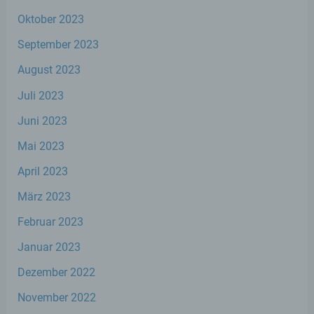
Aspekte bezüglich Arbeitsleistung,
wirtschaftlicher Lage, Gesundheit,
Oktober 2023
persönlicher Vorlieben, Interessen,
Zuverlässigkeit, Verhalten, Aufenthaltsort
September 2023
oder Ortswechsel dieser natürlichen Person
zu analysieren oder vorherzusagen.
August 2023
Juli 2023
f) Pseudonymisierung
Juni 2023
Mai 2023
Pseudonymisierung ist die Verarbeitung
personenbezogener Daten in einer Weise,
April 2023
auf welche die personenbezogenen Daten
ohne Hinzuziehung zusätzlicher
März 2023
Informationen nicht mehr einer spezifischen
betroffenen Person zugeordnet werden
Februar 2023
können, sofern diese zusätzlichen
Informationen gesondert aufbewahrt
Januar 2023
werden und technischen und
organisatorischen Maßnahmen unterliegen,
Dezember 2022
die gewährleisten, dass die
personenbezogenen Daten nicht einer
November 2022
identifizierten oder identifizierbaren