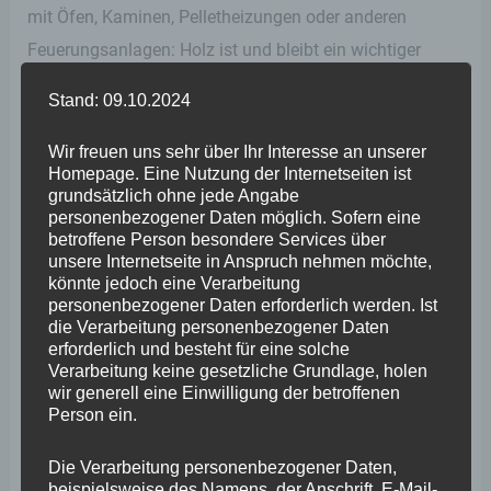
mit Öfen, Kaminen, Pelletheizungen oder anderen
Feuerungsanlagen: Holz ist und bleibt ein wichtiger
Energielieferant – und das in besonderer Form für die
Stand: 09.10.2024
Bevölkerung auf dem Land und in Zeiten explodierender
Energiepreise“, so Stephan Wefelscheid.
Wir freuen uns sehr über Ihr Interesse an unserer
Homepage. Eine Nutzung der Internetseiten ist
grundsätzlich ohne jede Angabe
Der Europaabgeordnete Engin Eroglu kritisiert den
personenbezogener Daten möglich. Sofern eine
betroffene Person besondere Services über
Vorstoß der EU, gegen den er im Europäischen
unsere Internetseite in Anspruch nehmen möchte,
Parlament gestimmt hatte, scharf: „In den aktuellen
könnte jedoch eine Verarbeitung
personenbezogener Daten erforderlich werden. Ist
Zeiten ist es skandalös und völlig absurd, dass vielen
die Verarbeitung personenbezogener Daten
Menschen in Europa künftig der Anreiz genommen
erforderlich und besteht für eine solche
Verarbeitung keine gesetzliche Grundlage, holen
werden soll, selbstverwaltet und klimaneutral ihre
wir generell eine Einwilligung der betroffenen
Wärme zu produzieren. Der EU gehören nun mal nicht
Person ein.
nur südländische Staaten an, die nicht wissen, was
Die Verarbeitung personenbezogener Daten,
Winter bedeutet. Für die skandinavischen
beispielsweise des Namens, der Anschrift, E-Mail-