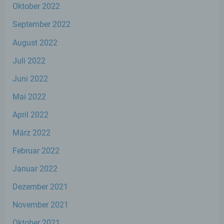
natürlichen Person zugewiesen werden.
Oktober 2022
September 2022
g) Verantwortlicher oder für die
August 2022
Verarbeitung Verantwortlicher
Juli 2022
Verantwortlicher oder für die Verarbeitung
Juni 2022
Verantwortlicher ist die natürliche oder
juristische Person, Behörde, Einrichtung
Mai 2022
oder andere Stelle, die allein oder
gemeinsam mit anderen über die Zwecke
April 2022
und Mittel der Verarbeitung von
personenbezogenen Daten entscheidet.
März 2022
Sind die Zwecke und Mittel dieser
Verarbeitung durch das Unionsrecht oder
Februar 2022
das Recht der Mitgliedstaaten vorgegeben,
so kann der Verantwortliche
Januar 2022
beziehungsweise können die bestimmten
Dezember 2021
Kriterien seiner Benennung nach dem
Unionsrecht oder dem Recht der
November 2021
Mitgliedstaaten vorgesehen werden.
Oktober 2021