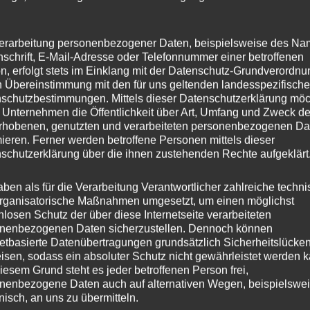
erarbeitung personenbezogener Daten, beispielsweise des Na
nschrift, E-Mail-Adresse oder Telefonnummer einer betroffenen
-Anfrage zur Zukunft von Wissenschaft und Wirtschaft
n, erfolgt stets im Einklang mit der Datenschutz-Grundverordnu
n Übereinstimmung mit den für uns geltenden landesspezifisch
schutzbestimmungen. Mittels dieser Datenschutzerklärung mö
 Unternehmen die Öffentlichkeit über Art, Umfang und Zweck de
Tech“ beflügelt die Phantasie von Landes- und
rhobenen, genutzten und verarbeiteten personenbezogenen Da
eshauptstadt. Die Expansion von Unternehmen soll in Ma
mieren. Ferner werden betroffene Personen mittels dieser
schutzerklärung über die ihnen zustehenden Rechte aufgeklärt
, hat der wirtschaftspolitische Sprecher der FREIE-
rfragt.
aben als für die Verarbeitung Verantwortlicher zahlreiche techn
rganisatorische Maßnahmen umgesetzt, um einen möglichst
nlosen Schutz der über diese Internetseite verarbeiteten
der Stadtverwaltung zusammenarbeiten. Konkret sei die
nenbezogenen Daten sicherzustellen. Dennoch können
netbasierte Datenübertragungen grundsätzlich Sicherheitslücke
tstadt damit beauftragt, Anfragen und Flächengesuche v
isen, sodass ein absoluter Schutz nicht gewährleistet werden k
ndes sei die Zentrale Beteiligungsgesellschaft der Stad
iesem Grund steht es jeder betroffenen Person frei,
nenbezogene Daten auch auf alternativen Wegen, beispielswe
en aus Mainz in Kontakt, die expansionsbedingt nach
onisch, an uns zu übermitteln.