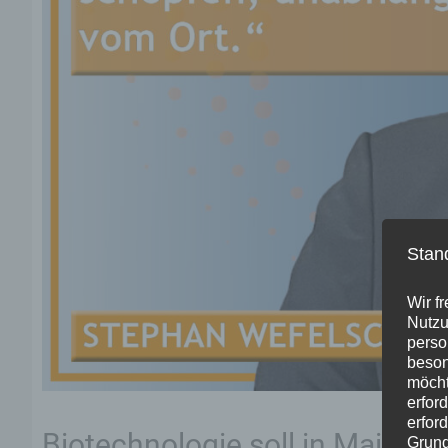
Stan
Wir f
Nutzu
perso
beson
möcht
erfor
erfor
Biotechnologie soll in Mainz 
Grund