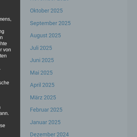
Oktober 2025
mens,
September 2025
ng
August 2025
en
chte
Juli 2025
r von
ten
Juni 2025
inz
.
Mai 2025
ische
April 2025
März 2025
n
Februar 2025
on
ann.
t
Januar 2025
ise
Dezember 2024