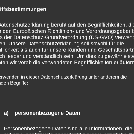
 überregionale Anfragen von Ansiedlungsinteressenten
iffsbestimmungen
atenschutzerklärung beruht auf den Begrifflichkeiten, di
h den Europäischen Richtlinien- und Verordnungsgeber 
gsflächen für hochschulnahes Gewerbe an der Saarstraße
ss der Datenschutz-Grundverordnung (DS-GVO) verwen
 und LifeScience Campus wird dann Laborkapazitäten
en. Unsere Datenschutzerklärung soll sowohl für die
tlichkeit als auch für unsere Kunden und Geschäftspart
enfalls dort tätig, damit sich Start-ups in Mainz gründe
ch lesbar und verständlich sein. Um dies zu gewährleist
cht die Möglichkeit auch Bestandhallen in Labore
en wir vorab die verwendeten Begrifflichkeiten erläutern
t der Wirtschaftsministerin Daniela Schmitt auch imme
erwenden in dieser Datenschutzerklärung unter anderem die
 hierüber auch Förderungen beantragt werden könnten.
nden Begriffe:
 Biotechnologie im Land auch anderen Ortes anzusiedeln
iner Kleinen Anfragen auch Koblenz ins Gespräch gebracht
a) personenbezogene Daten
erlagerungen aussprechen. „Grundsätzlich muss es Ziel 
Personenbezogene Daten sind alle Informationen, die 
er Biotechnologie auszuschöpfen, unabhängig vom Ort. Den