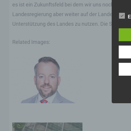
es ist ein Zukunftsfeld bei dem wir uns noch besse
Landesregierung aber weiter auf der Landeshauptst
E
Unterstützung des Landes zu nutzen. Die Stadt Main
Related Images: