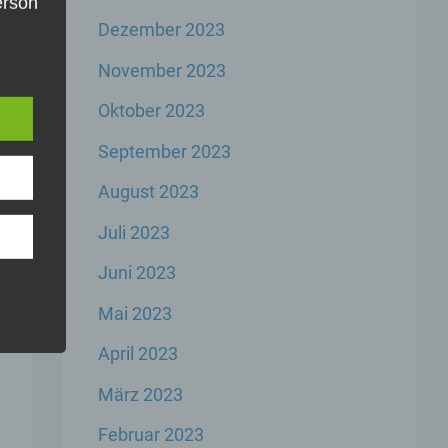
Person
Dezember 2023
die
e
u
November 2023
er,
inem
Oktober 2023
der
n,
September 2023
er
August 2023
Juli 2023
Juni 2023
Mai 2023
rbare
n
April 2023
März 2023
Februar 2023