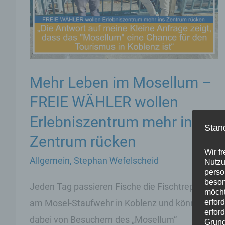
Mehr Leben im Mosellum –
FREIE WÄHLER wollen
Erlebniszentrum mehr ins
Stan
Zentrum rücken
Wir f
Allgemein
,
Stephan Wefelscheid
Nutzu
perso
beson
Jeden Tag passieren Fische die Fischtreppe
möcht
am Mosel-Staufwehr in Koblenz und können
erfor
erfor
dabei von Besuchern des „Mosellum“
Grund