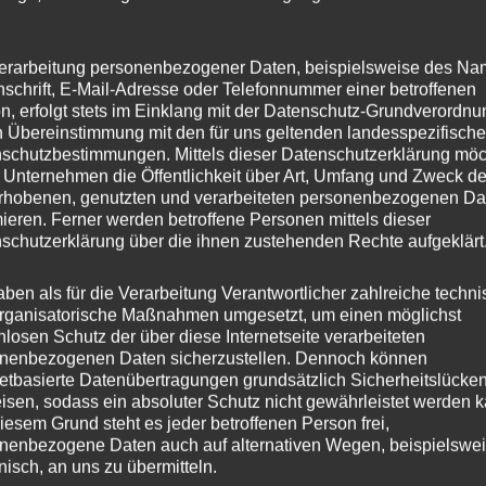
erarbeitung personenbezogener Daten, beispielsweise des Na
nschrift, E-Mail-Adresse oder Telefonnummer einer betroffenen
n, erfolgt stets im Einklang mit der Datenschutz-Grundverordnu
n Übereinstimmung mit den für uns geltenden landesspezifisch
schutzbestimmungen. Mittels dieser Datenschutzerklärung mö
 Unternehmen die Öffentlichkeit über Art, Umfang und Zweck de
rhobenen, genutzten und verarbeiteten personenbezogenen Da
mieren. Ferner werden betroffene Personen mittels dieser
schutzerklärung über die ihnen zustehenden Rechte aufgeklärt
aben als für die Verarbeitung Verantwortlicher zahlreiche techn
rganisatorische Maßnahmen umgesetzt, um einen möglichst
nlosen Schutz der über diese Internetseite verarbeiteten
nenbezogenen Daten sicherzustellen. Dennoch können
netbasierte Datenübertragungen grundsätzlich Sicherheitslücke
isen, sodass ein absoluter Schutz nicht gewährleistet werden k
iesem Grund steht es jeder betroffenen Person frei,
nenbezogene Daten auch auf alternativen Wegen, beispielswe
onisch, an uns zu übermitteln.