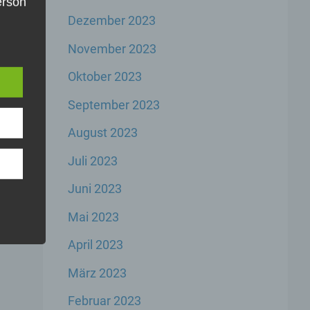
Person
Dezember 2023
die
e
u
November 2023
er,
inem
Oktober 2023
der
n,
September 2023
er
August 2023
Juli 2023
Juni 2023
Mai 2023
rbare
n
April 2023
März 2023
Februar 2023