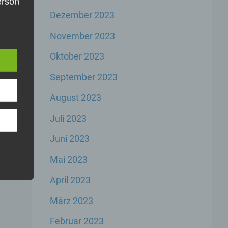
Person
Dezember 2023
die
e
u
November 2023
er,
inem
Oktober 2023
der
n,
September 2023
er
August 2023
Juli 2023
Juni 2023
Mai 2023
rbare
n
April 2023
März 2023
Februar 2023