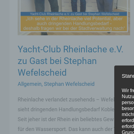
Yacht-Club Rheinlache e.V.
zu Gast bei Stephan
Wefelscheid
Stan
Allgemein
,
Stephan Wefelscheid
Wir f
Nutzu
Rheinlache verlandet zusehends – Wefelscheid
perso
beson
sieht dringenden Handlungsbedarf Koblenz.
möcht
Seit jeher ist der Rhein ein beliebtes Gewässer
erfor
erfor
für den Wassersport. Das kann auch der Yacht-
Grund