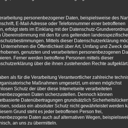
erarbeitung personenbezogener Daten, beispielsweise des Na
nschrift, E-Mail-Adresse oder Telefonnummer einer betroffenen
n, erfolgt stets im Einklang mit der Datenschutz-Grundverordnu
n Übereinstimmung mit den für uns geltenden landesspezifisch
schutzbestimmungen. Mittels dieser Datenschutzerklärung mö
 Unternehmen die Öffentlichkeit über Art, Umfang und Zweck de
rhobenen, genutzten und verarbeiteten personenbezogenen Da
mieren. Ferner werden betroffene Personen mittels dieser
schutzerklärung über die ihnen zustehenden Rechte aufgeklärt
aben als für die Verarbeitung Verantwortlicher zahlreiche techn
rganisatorische Maßnahmen umgesetzt, um einen möglichst
nlosen Schutz der über diese Internetseite verarbeiteten
nenbezogenen Daten sicherzustellen. Dennoch können
netbasierte Datenübertragungen grundsätzlich Sicherheitslücke
isen, sodass ein absoluter Schutz nicht gewährleistet werden k
iesem Grund steht es jeder betroffenen Person frei,
nenbezogene Daten auch auf alternativen Wegen, beispielswe
onisch, an uns zu übermitteln.