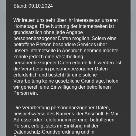
mit
Stand: 09.10.2024
Feste
Wir freuen uns sehr über Ihr Interesse an unserer
Kaiser
Homepage. Eine Nutzung der Internetseiten ist
Franz
grundsätzlich ohne jede Angabe
personenbezogener Daten möglich. Sofern eine
e.V.
betroffene Person besondere Services über
Neueste Beiträge
–
unsere Internetseite in Anspruch nehmen möchte,
könnte jedoch eine Verarbeitung
Landtagsabgeordneter
personenbezogener Daten erforderlich werden. Ist
Wefelscheid lehnt Verfassungsänderung ab
Wefelscheid
die Verarbeitung personenbezogener Daten
VfL Kesselheim e.V. bittet Stadt um Unterstützung bei
erforderlich und besteht für eine solche
begrüßt
Verarbeitung keine gesetzliche Grundlage, holen
Sanierung des Sportplatzes
Sanierungsarbeiten
wir generell eine Einwilligung der betroffenen
Person ein.
Engstelle in Aachener Straße – Wefelscheid: „Rübenach
und
erstickt im Verkehr“
freut
Die Verarbeitung personenbezogener Daten,
beispielsweise des Namens, der Anschrift, E-Mail-
sich
Wefelscheid besichtigt Fort Konstantin
Adresse oder Telefonnummer einer betroffenen
auf
Person, erfolgt stets im Einklang mit der
Wefelscheid bei 3-jährigem Jubiläum von Particura
Datenschutz-Grundverordnung und in
baldige