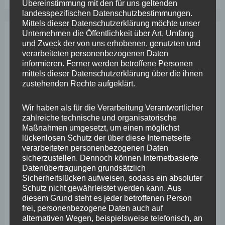
Übereinstimmung mit den für uns geltenden
Wiedereröffnung
landesspezifischen Datenschutzbestimmungen.
Mittels dieser Datenschutzerklärung möchte unser
Unternehmen die Öffentlichkeit über Art, Umfang
und Zweck der von uns erhobenen, genutzten und
Archiv
verarbeiteten personenbezogenen Daten
informieren. Ferner werden betroffene Personen
mittels dieser Datenschutzerklärung über die ihnen
April 2026
zustehenden Rechte aufgeklärt.
März 2026
Wir haben als für die Verarbeitung Verantwortlicher
Februar 2026
zahlreiche technische und organisatorische
Maßnahmen umgesetzt, um einen möglichst
Januar 2026
lückenlosen Schutz der über diese Internetseite
Dezember 2025
verarbeiteten personenbezogenen Daten
sicherzustellen. Dennoch können Internetbasierte
November 2025
Datenübertragungen grundsätzlich
Sicherheitslücken aufweisen, sodass ein absoluter
Oktober 2025
Schutz nicht gewährleistet werden kann. Aus
diesem Grund steht es jeder betroffenen Person
September 2025
frei, personenbezogene Daten auch auf
alternativen Wegen, beispielsweise telefonisch, an
August 2025