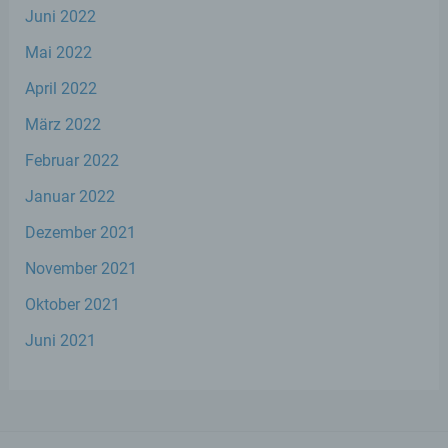
Juni 2022
d) Einschränkung der Verarbeitung
Mai 2022
Einschränkung der Verarbeitung ist die
April 2022
Markierung gespeicherter
personenbezogener Daten mit dem Ziel,
März 2022
ihre künftige Verarbeitung einzuschränken.
Februar 2022
Januar 2022
e) Profiling
Dezember 2021
Profiling ist jede Art der automatisierten
Verarbeitung personenbezogener Daten,
November 2021
die darin besteht, dass diese
personenbezogenen Daten verwendet
Oktober 2021
werden, um bestimmte persönliche
Juni 2021
Aspekte, die sich auf eine natürliche Person
beziehen, zu bewerten, insbesondere, um
Aspekte bezüglich Arbeitsleistung,
wirtschaftlicher Lage, Gesundheit,
persönlicher Vorlieben, Interessen,
Zuverlässigkeit, Verhalten, Aufenthaltsort