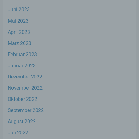
identifizierbare natürliche Person, deren
personenbezogene Daten von dem für die
Juni 2023
Verarbeitung Verantwortlichen verarbeitet
werden.
Mai 2023
April 2023
c) Verarbeitung
März 2023
Februar 2023
Verarbeitung ist jeder mit oder ohne Hilfe
automatisierter Verfahren ausgeführte
Januar 2023
Vorgang oder jede solche Vorgangsreihe im
Zusammenhang mit personenbezogenen
Dezember 2022
Daten wie das Erheben, das Erfassen, die
Organisation, das Ordnen, die Speicherung,
November 2022
die Anpassung oder Veränderung, das
Auslesen, das Abfragen, die Verwendung,
Oktober 2022
die Offenlegung durch Übermittlung,
Verbreitung oder eine andere Form der
September 2022
Bereitstellung, den Abgleich oder die
Verknüpfung, die Einschränkung, das
August 2022
Löschen oder die Vernichtung.
Juli 2022