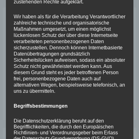
zustehenden Rechte aufgeklärt.
zu
Wir haben als für die Verarbeitung Verantwortlicher
Gast
Neueste Beiträge
zahlreiche technische und organisatorische
bei
Maßnahmen umgesetzt, um einen möglichst
lückenlosen Schutz der über diese Internetseite
Stephan
Wefelscheid lehnt Verfassungsänderung ab
verarbeiteten personenbezogenen Daten
Wefelscheid
sicherzustellen. Dennoch können Internetbasierte
VfL Kesselheim e.V. bittet Stadt um Unterstützung bei
Datenübertragungen grundsätzlich
Sicherheitslücken aufweisen, sodass ein absoluter
Sanierung des Sportplatzes
Schutz nicht gewährleistet werden kann. Aus
Engstelle in Aachener Straße – Wefelscheid: „Rübenach
diesem Grund steht es jeder betroffenen Person
frei, personenbezogene Daten auch auf
erstickt im Verkehr“
alternativen Wegen, beispielsweise telefonisch, an
uns zu übermitteln.
Wefelscheid besichtigt Fort Konstantin
Wefelscheid bei 3-jährigem Jubiläum von Particura
Begriffsbestimmungen
Die Datenschutzerklärung beruht auf den
Begrifflichkeiten, die durch den Europäischen
Richtlinien- und Verordnungsgeber beim Erlass
der Datenschutz-Grundverordnung (DS-GVO)