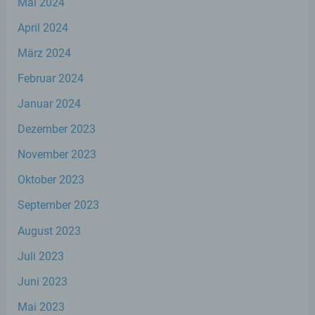
Mai 2024
Verarbeitung ist jeder mit oder ohne Hilfe
automatisierter Verfahren ausgeführte
April 2024
Vorgang oder jede solche Vorgangsreihe im
Zusammenhang mit personenbezogenen
März 2024
Daten wie das Erheben, das Erfassen, die
Februar 2024
Organisation, das Ordnen, die Speicherung,
die Anpassung oder Veränderung, das
Januar 2024
Auslesen, das Abfragen, die Verwendung,
die Offenlegung durch Übermittlung,
Dezember 2023
Verbreitung oder eine andere Form der
Bereitstellung, den Abgleich oder die
November 2023
Verknüpfung, die Einschränkung, das
Löschen oder die Vernichtung.
Oktober 2023
September 2023
d) Einschränkung der Verarbeitung
August 2023
Einschränkung der Verarbeitung ist die
Juli 2023
Markierung gespeicherter
personenbezogener Daten mit dem Ziel,
Juni 2023
ihre künftige Verarbeitung einzuschränken.
Mai 2023