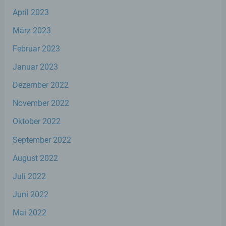
April 2023
e) Profiling
März 2023
Profiling ist jede Art der automatisierten
Februar 2023
Verarbeitung personenbezogener Daten,
die darin besteht, dass diese
Januar 2023
personenbezogenen Daten verwendet
werden, um bestimmte persönliche
Dezember 2022
Aspekte, die sich auf eine natürliche Person
beziehen, zu bewerten, insbesondere, um
November 2022
Aspekte bezüglich Arbeitsleistung,
wirtschaftlicher Lage, Gesundheit,
Oktober 2022
persönlicher Vorlieben, Interessen,
Zuverlässigkeit, Verhalten, Aufenthaltsort
September 2022
oder Ortswechsel dieser natürlichen Person
zu analysieren oder vorherzusagen.
August 2022
Juli 2022
f) Pseudonymisierung
Juni 2022
Mai 2022
Pseudonymisierung ist die Verarbeitung
personenbezogener Daten in einer Weise,