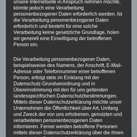
unsere Internetseite in Anspruch nehmen möchte,
Gast bei Stephan Wefelscheid
könnte jedoch eine Verarbeitung
personenbezogener Daten erforderlich werden. Ist
Allgemein
,
Stephan Wefelscheid
die Verarbeitung personenbezogener Daten
erforderlich und besteht für eine solche
Rheinlache verlandet zusehends – Wefelscheid sieht
Verarbeitung keine gesetzliche Grundlage, holen
dringenden Handlungsbedarf Koblenz. Seit jeher ist der
wir generell eine Einwilligung der betroffenen
Person ein.
Rhein ein beliebtes Gewässer für den Wassersport. Das
kann auch der Yacht-Club Rheinlache e.V. bezeugen, der
Die Verarbeitung personenbezogener Daten,
eine Anlage im alten Rheinarm und damit mitten in der
beispielsweise des Namens, der Anschrift, E-Mail-
Adresse oder Telefonnummer einer betroffenen
Koblenzer Südstadt betreibt. Bei einem Gespräch mit
Person, erfolgt stets im Einklang mit der
dem Koblenzer Landtagsabgeordneten Stephan
Datenschutz-Grundverordnung und in
Übereinstimmung mit den für uns geltenden
Wefelscheid berichten Vertreter des Vereins
landesspezifischen Datenschutzbestimmungen.
Mittels dieser Datenschutzerklärung möchte unser
Unternehmen die Öffentlichkeit über Art, Umfang
Yacht-
Weiterlesen
und Zweck der von uns erhobenen, genutzten und
Club
verarbeiteten personenbezogenen Daten
informieren. Ferner werden betroffene Personen
Rheinlache
mittels dieser Datenschutzerklärung über die ihnen
e.V.