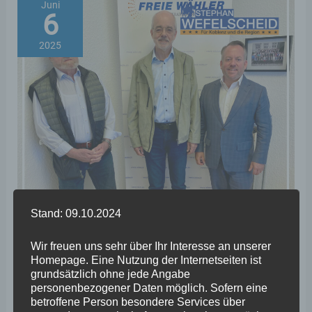
glänzt“
Juni
6
2025
Stand: 09.10.2024
Wir freuen uns sehr über Ihr Interesse an unserer
Homepage. Eine Nutzung der Internetseiten ist
grundsätzlich ohne jede Angabe
personenbezogener Daten möglich. Sofern eine
Yacht-Club Rheinlache e.V. zu
betroffene Person besondere Services über