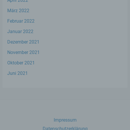
April 2022
März 2022
Einschränkung der Verarbeitung ist die
Markierung gespeicherter
Februar 2022
personenbezogener Daten mit dem Ziel,
ihre künftige Verarbeitung einzuschränken.
Januar 2022
Dezember 2021
e) Profiling
November 2021
Profiling ist jede Art der automatisierten
Oktober 2021
Verarbeitung personenbezogener Daten,
Juni 2021
die darin besteht, dass diese
personenbezogenen Daten verwendet
werden, um bestimmte persönliche
Aspekte, die sich auf eine natürliche Person
beziehen, zu bewerten, insbesondere, um
Aspekte bezüglich Arbeitsleistung,
wirtschaftlicher Lage, Gesundheit,
persönlicher Vorlieben, Interessen,
Zuverlässigkeit, Verhalten, Aufenthaltsort
Impressum
oder Ortswechsel dieser natürlichen Person
zu analysieren oder vorherzusagen.
Datenschutzerklärung