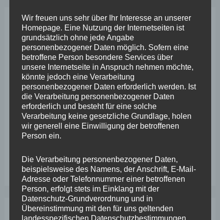
Wir freuen uns sehr über Ihr Interesse an unserer
Homepage. Eine Nutzung der Internetseiten ist
Neueste Beiträge
grundsätzlich ohne jede Angabe
personenbezogener Daten möglich. Sofern eine
betroffene Person besondere Services über
Wefelscheid lehnt Verfassungsänderung ab
unsere Internetseite in Anspruch nehmen möchte,
VfL Kesselheim e.V. bittet Stadt um Unterstützung bei
könnte jedoch eine Verarbeitung
personenbezogener Daten erforderlich werden. Ist
Sanierung des Sportplatzes
die Verarbeitung personenbezogener Daten
erforderlich und besteht für eine solche
Engstelle in Aachener Straße – Wefelscheid: „Rübenach
Verarbeitung keine gesetzliche Grundlage, holen
erstickt im Verkehr“
wir generell eine Einwilligung der betroffenen
Person ein.
Wefelscheid besichtigt Fort Konstantin
Die Verarbeitung personenbezogener Daten,
Wefelscheid bei 3-jährigem Jubiläum von Particura
beispielsweise des Namens, der Anschrift, E-Mail-
Adresse oder Telefonnummer einer betroffenen
Person, erfolgt stets im Einklang mit der
Datenschutz-Grundverordnung und in
Übereinstimmung mit den für uns geltenden
landesspezifischen Datenschutzbestimmungen.