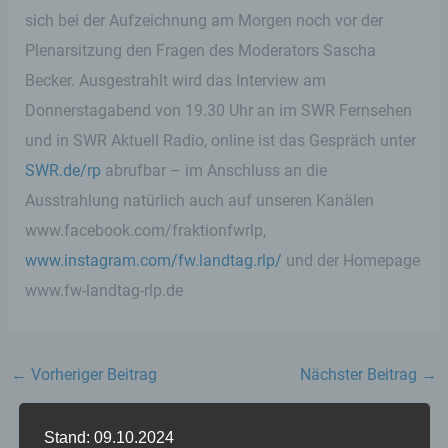
sich bei der Aufzeichnung am Morgen noch vor der
Plenarsitzung den Fragen des Moderators Sascha
Becker. Ausgestrahlt wird das Interview am
Donnerstagabend von 19.30 Uhr an im SWR Fernsehen
und in SWR Aktuell Radio, online ist das Gespräch unter
SWR.de/rp
abrufbar – im Anschluss an die
Ausstrahlung natürlich auch auf unseren Kanälen
www.facebook.com/fraktionfwrlp,
www.instagram.com/fw.landtag.rlp/
und der Homepage
www.fw-landtag-rlp.de
←
Vorheriger Beitrag
Nächster Beitrag
→
Stand: 09.10.2024