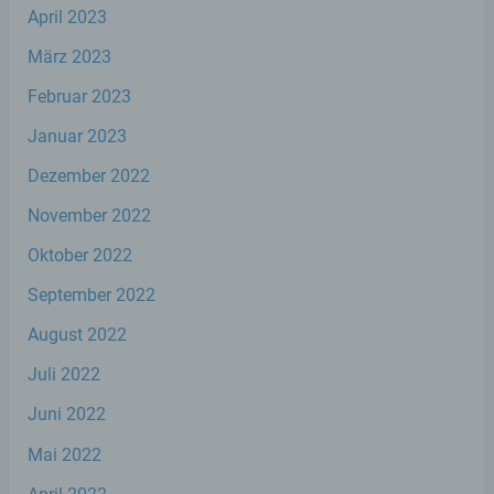
Verarbeitung Verantwortlichen verarbeitet
April 2023
werden.
März 2023
Februar 2023
c) Verarbeitung
Januar 2023
Verarbeitung ist jeder mit oder ohne Hilfe
Dezember 2022
automatisierter Verfahren ausgeführte
Vorgang oder jede solche Vorgangsreihe im
November 2022
Zusammenhang mit personenbezogenen
Daten wie das Erheben, das Erfassen, die
Oktober 2022
Organisation, das Ordnen, die Speicherung,
die Anpassung oder Veränderung, das
September 2022
Auslesen, das Abfragen, die Verwendung,
die Offenlegung durch Übermittlung,
August 2022
Verbreitung oder eine andere Form der
Bereitstellung, den Abgleich oder die
Juli 2022
Verknüpfung, die Einschränkung, das
Juni 2022
Löschen oder die Vernichtung.
Mai 2022
d) Einschränkung der Verarbeitung