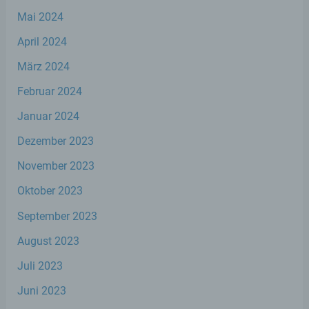
Mai 2024
d) Einschränkung der Verarbeitung
April 2024
Einschränkung der Verarbeitung ist die
Markierung gespeicherter
März 2024
personenbezogener Daten mit dem Ziel,
Februar 2024
ihre künftige Verarbeitung einzuschränken.
Januar 2024
e) Profiling
Dezember 2023
November 2023
Profiling ist jede Art der automatisierten
Verarbeitung personenbezogener Daten,
Oktober 2023
die darin besteht, dass diese
personenbezogenen Daten verwendet
September 2023
werden, um bestimmte persönliche
Aspekte, die sich auf eine natürliche Person
August 2023
beziehen, zu bewerten, insbesondere, um
Aspekte bezüglich Arbeitsleistung,
Juli 2023
wirtschaftlicher Lage, Gesundheit,
persönlicher Vorlieben, Interessen,
Juni 2023
Zuverlässigkeit, Verhalten, Aufenthaltsort