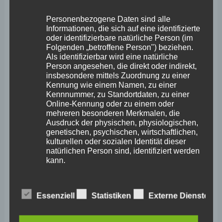
Archiv
Personenbezogene Daten sind alle
Informationen, die sich auf eine identifizierte
oder identifizierbare natürliche Person (im
April 2026
Folgenden „betroffene Person") beziehen.
Als identifizierbar wird eine natürliche
März 2026
Person angesehen, die direkt oder indirekt,
insbesondere mittels Zuordnung zu einer
Februar 2026
Kennung wie einem Namen, zu einer
Kennnummer, zu Standortdaten, zu einer
Januar 2026
Online-Kennung oder zu einem oder
mehreren besonderen Merkmalen, die
Dezember 2025
Ausdruck der physischen, physiologischen,
genetischen, psychischen, wirtschaftlichen,
November 2025
kulturellen oder sozialen Identität dieser
natürlichen Person sind, identifiziert werden
Oktober 2025
kann.
September 2025
August 2025
b) betroffene Person
Essenziell
Statistiken
Externe Dienste
Juli 2025
Betroffene Person ist jede identifizierte oder