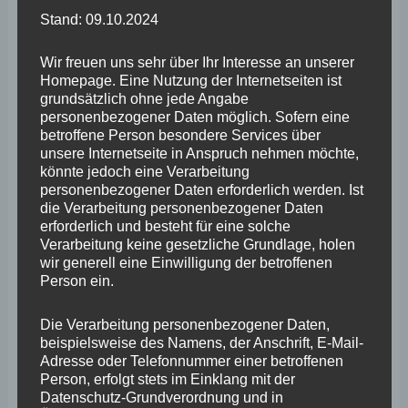
Stand: 09.10.2024
das dafür erforderliche Quorum von ¼ der Stimmen des
Ausschusses erreicht wurde.
Wir freuen uns sehr über Ihr Interesse an unserer
Homepage. Eine Nutzung der Internetseiten ist
grundsätzlich ohne jede Angabe
Stephan Wefelscheid zeigte sich darüber sehr erfreut:
personenbezogener Daten möglich. Sofern eine
„Ich hatte bereits im Plenum ausgeführt, dass es
betroffene Person besondere Services über
unsere Internetseite in Anspruch nehmen möchte,
zwingend erforderlich ist die neuen Regelungen des POG
könnte jedoch eine Verarbeitung
nach einer ersten Praxisphase einer Evaluation zu
personenbezogener Daten erforderlich werden. Ist
die Verarbeitung personenbezogener Daten
unterziehen. Mit unserer Gesetzesinitiative erreichen wir
erforderlich und besteht für eine solche
nun genau dies. Denn über das Instrument der
Verarbeitung keine gesetzliche Grundlage, holen
wir generell eine Einwilligung der betroffenen
Sachverständigenanhörungen bekommen wir jetzt im
Person ein.
Innenausschuss ein breites Bild darüber, wie sich die
geänderten Vorschriften in der Praxis auf die
Die Verarbeitung personenbezogener Daten,
beispielsweise des Namens, der Anschrift, E-Mail-
Durchführung von Kleinst- und Kleinveranstaltungen
Adresse oder Telefonnummer einer betroffenen
tatsächlich auswirken. Dabei wird interessant sein zu
Person, erfolgt stets im Einklang mit der
Datenschutz-Grundverordnung und in
hören, welches zusätzliche Sicherheitspersonal und