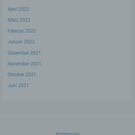
g) Verantwortlicher oder für die
Verarbeitung Verantwortlicher
April 2022
März 2022
Verantwortlicher oder für die Verarbeitung
Verantwortlicher ist die natürliche oder
Februar 2022
juristische Person, Behörde, Einrichtung
oder andere Stelle, die allein oder
Januar 2022
gemeinsam mit anderen über die Zwecke
und Mittel der Verarbeitung von
Dezember 2021
personenbezogenen Daten entscheidet.
Sind die Zwecke und Mittel dieser
November 2021
Verarbeitung durch das Unionsrecht oder
Oktober 2021
das Recht der Mitgliedstaaten vorgegeben,
so kann der Verantwortliche
Juni 2021
beziehungsweise können die bestimmten
Kriterien seiner Benennung nach dem
Unionsrecht oder dem Recht der
Mitgliedstaaten vorgesehen werden.
h) Auftragsverarbeiter
Impressum