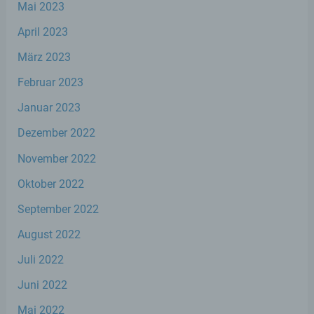
Mai 2023
oder Ortswechsel dieser natürlichen Person
zu analysieren oder vorherzusagen.
April 2023
März 2023
f) Pseudonymisierung
Februar 2023
Pseudonymisierung ist die Verarbeitung
Januar 2023
personenbezogener Daten in einer Weise,
auf welche die personenbezogenen Daten
Dezember 2022
ohne Hinzuziehung zusätzlicher
Informationen nicht mehr einer spezifischen
November 2022
betroffenen Person zugeordnet werden
können, sofern diese zusätzlichen
Oktober 2022
Informationen gesondert aufbewahrt
werden und technischen und
September 2022
organisatorischen Maßnahmen unterliegen,
die gewährleisten, dass die
August 2022
personenbezogenen Daten nicht einer
Juli 2022
identifizierten oder identifizierbaren
natürlichen Person zugewiesen werden.
Juni 2022
Mai 2022