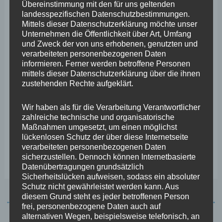
Übereinstimmung mit den für uns geltenden
welcher Materialeinsatz neuerdings erforderlich ist und
landesspezifischen Datenschutzbestimmungen.
Mittels dieser Datenschutzerklärung möchte unser
was das ganze letztendlich mehr kostet. Ich erwarte mir
Unternehmen die Öffentlichkeit über Art, Umfang
davon auch Antworten auf die Fragen, wo man eine
und Zweck der von uns erhobenen, genutzten und
verarbeiteten personenbezogenen Daten
personenmäßige Untergrenze für die Anwendung der
informieren. Ferner werden betroffene Personen
Vorschrift ziehen kann, ohne dass die Sicherheit der
mittels dieser Datenschutzerklärung über die ihnen
zustehenden Rechte aufgeklärt.
Veranstaltung in Frage stünde. Ich bin schon jetzt auf
die Antworten der anzuhörenden Experten gespannt.“
Wir haben als für die Verarbeitung Verantwortlicher
zahlreiche technische und organisatorische
Maßnahmen umgesetzt, um einen möglichst
So geht es weiter: Bis Mitte Juli haben die Fraktionen
lückenlosen Schutz der über diese Internetseite
nun Zeit Sachverständige zu benennen. Im September
verarbeiteten personenbezogenen Daten
sicherzustellen. Dennoch können Internetbasierte
erfolgt dann die Anhörung im Innenausschuss.
Datenübertragungen grundsätzlich
Sicherheitslücken aufweisen, sodass ein absoluter
Schutz nicht gewährleistet werden kann. Aus
diesem Grund steht es jeder betroffenen Person
←
Vorheriger Beitrag
Nächster Beitrag
→
frei, personenbezogene Daten auch auf
alternativen Wegen, beispielsweise telefonisch, an