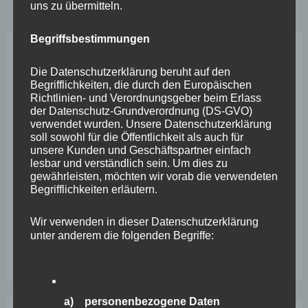
uns zu übermitteln.
Begriffsbestimmungen
Neueste Beiträge
Die Datenschutzerklärung beruht auf den
Begrifflichkeiten, die durch den Europäischen
Richtlinien- und Verordnungsgeber beim Erlass
Wefelscheid lehnt Verfassungsänderung ab
der Datenschutz-Grundverordnung (DS-GVO)
verwendet wurden. Unsere Datenschutzerklärung
VfL Kesselheim e.V. bittet Stadt um Unterstützung bei
soll sowohl für die Öffentlichkeit als auch für
Sanierung des Sportplatzes
unsere Kunden und Geschäftspartner einfach
lesbar und verständlich sein. Um dies zu
Engstelle in Aachener Straße – Wefelscheid: „Rübenach
gewährleisten, möchten wir vorab die verwendeten
Begrifflichkeiten erläutern.
erstickt im Verkehr“
Wefelscheid besichtigt Fort Konstantin
Wir verwenden in dieser Datenschutzerklärung
unter anderem die folgenden Begriffe:
Wefelscheid bei 3-jährigem Jubiläum von Particura
a) personenbezogene Daten