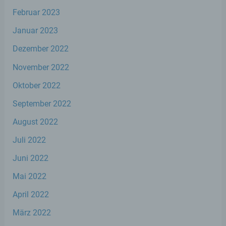
Rahmen eines bestimmten
Februar 2023
Untersuchungsauftrags nach dem
Unionsrecht oder dem Recht der
Januar 2023
Mitgliedstaaten möglicherweise
personenbezogene Daten erhalten, gelten
Dezember 2022
jedoch nicht als Empfänger.
November 2022
Oktober 2022
j) Dritter
September 2022
Dritter ist eine natürliche oder juristische
August 2022
Person, Behörde, Einrichtung oder andere
Stelle außer der betroffenen Person, dem
Juli 2022
Verantwortlichen, dem Auftragsverarbeiter
und den Personen, die unter der
Juni 2022
unmittelbaren Verantwortung des
Verantwortlichen oder des
Mai 2022
Auftragsverarbeiters befugt sind, die
personenbezogenen Daten zu verarbeiten.
April 2022
März 2022
k) Einwilligung