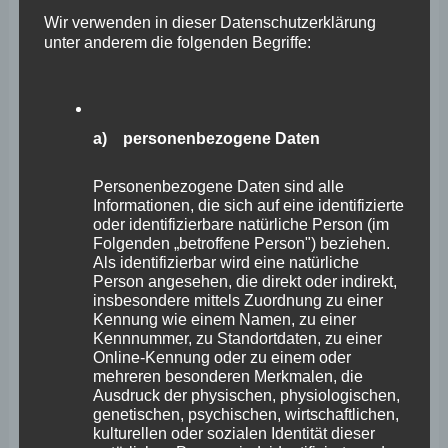
ob er Kenntnis vom Pegelstand Altenahr von 20.22 Uhr
Wir verwenden in dieser Datenschutzerklärung
unter anderem die folgenden Begriffe:
hatte, dies mit Nichtwissen beantwortete. Hintergrund
meiner Frage war, dass der Sachverständige Dr. Thomas
Roggenkamp im hydrologischen Gutachten darauf
a) personenbezogene Daten
hinwies, dass aufgrund dieses Pegelstandes spätestens
ab diesem Zeitpunkt von einem Hochwasser mit
Personenbezogene Daten sind alle
katastrophalen Folgen ausgegangen werden müsse.
Informationen, die sich auf eine identifizierte
oder identifizierbare natürliche Person (im
Meine Frage an Manz, ab wann er aufgrund vorliegender
Folgenden „betroffene Person") beziehen.
Fakten davon ausging, dass das Hochwasser das
Als identifizierbar wird eine natürliche
Person angesehen, die direkt oder indirekt,
sogenannte Jahrhunderthochwasser vom Juni 2016
insbesondere mittels Zuordnung zu einer
Kennung wie einem Namen, zu einer
übertreffen würde, vermochte dieser nicht explizit zu
Kennnummer, zu Standortdaten, zu einer
beantworten. Er berichtete von seinen, wie er es nannte,
Online-Kennung oder zu einem oder
mehreren besonderen Merkmalen, die
drei Eskalationsstufen. Die dritte Eskalationsstufe, die
Ausdruck der physischen, physiologischen,
für ihn das Bild der Katastrophe zeichnete, verortete er
genetischen, psychischen, wirtschaftlichen,
kulturellen oder sozialen Identität dieser
allerdings erst gegen 22 Uhr. Für mich zeigt sich hier