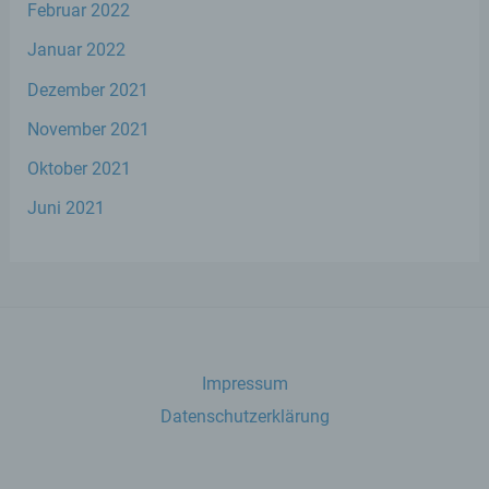
Februar 2022
Einwilligung ist jede von der betroffenen
Januar 2022
Person freiwillig für den bestimmten Fall in
informierter Weise und unmissverständlich
Dezember 2021
abgegebene Willensbekundung in Form
November 2021
einer Erklärung oder einer sonstigen
eindeutigen bestätigenden Handlung, mit
Oktober 2021
der die betroffene Person zu verstehen gibt,
dass sie mit der Verarbeitung der sie
Juni 2021
betreffenden personenbezogenen Daten
einverstanden ist.
Name und Anschrift des für die Verarbeitung
Verantwortlichen
Impressum
Verantwortlicher im Sinne der Datenschutz-
Datenschutzerklärung
Grundverordnung, sonstiger in den Mitgliedstaaten
der Europäischen Union geltenden
Datenschutzgesetze und anderer Bestimmungen
mit datenschutzrechtlichem Charakter ist die: