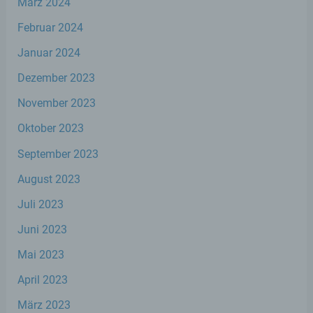
März 2024
Kriterien seiner Benennung nach dem
Unionsrecht oder dem Recht der
Februar 2024
Mitgliedstaaten vorgesehen werden.
Januar 2024
h) Auftragsverarbeiter
Dezember 2023
November 2023
Auftragsverarbeiter ist eine natürliche oder
juristische Person, Behörde, Einrichtung
Oktober 2023
oder andere Stelle, die personenbezogene
Daten im Auftrag des Verantwortlichen
September 2023
verarbeitet.
August 2023
Juli 2023
i) Empfänger
Juni 2023
Empfänger ist eine natürliche oder
Mai 2023
juristische Person, Behörde, Einrichtung
oder andere Stelle, der personenbezogene
April 2023
Daten offengelegt werden, unabhängig
davon, ob es sich bei ihr um einen Dritten
März 2023
handelt oder nicht. Behörden, die im