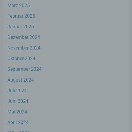
organisatorischen Maßnahmen unterliegen,
März 2025
die gewährleisten, dass die
personenbezogenen Daten nicht einer
Februar 2025
identifizierten oder identifizierbaren
natürlichen Person zugewiesen werden.
Januar 2025
Dezember 2024
g) Verantwortlicher oder für die
November 2024
Verarbeitung Verantwortlicher
Oktober 2024
Verantwortlicher oder für die Verarbeitung
September 2024
Verantwortlicher ist die natürliche oder
juristische Person, Behörde, Einrichtung
August 2024
oder andere Stelle, die allein oder
gemeinsam mit anderen über die Zwecke
Juli 2024
und Mittel der Verarbeitung von
personenbezogenen Daten entscheidet.
Juni 2024
Sind die Zwecke und Mittel dieser
Verarbeitung durch das Unionsrecht oder
Mai 2024
das Recht der Mitgliedstaaten vorgegeben,
so kann der Verantwortliche
April 2024
beziehungsweise können die bestimmten