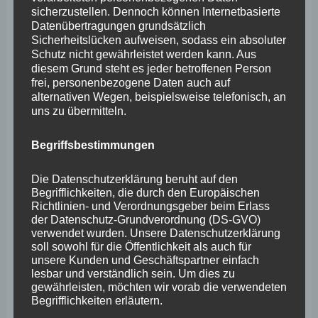
sicherzustellen. Dennoch können Internetbasierte
herausgegeben hat, in der es hieß, dass kein
Datenübertragungen grundsätzlich
Extremhochwasser drohe! Wie wir wissen basierte diese
Sicherheitslücken aufweisen, sodass ein absoluter
Schutz nicht gewährleistet werden kann. Aus
Pressemitteilung auf dem Lagebild von 11.17 Uhr, war
diesem Grund steht es jeder betroffenen Person
also im Grunde überholt, als sie herausgegeben wurde.
frei, personenbezogene Daten auch auf
alternativen Wegen, beispielsweise telefonisch, an
Wäre die Prüfung schneller erfolgt, wie es nach meiner
uns zu übermitteln.
Einschätzung in Anbetracht der Lage geboten gewesen
wäre, hätte die Information von 17.17 Uhr, wonach ein
Begriffsbestimmungen
extremes Hochwasser zu erwarten ist, noch Eingang in
Die Datenschutzerklärung beruht auf den
die Meldung des Ministeriums finden können, ja
Begrifflichkeiten, die durch den Europäischen
Richtlinien- und Verordnungsgeber beim Erlass
müssen! In der Flutnacht kam es, Warnungen betreffend,
der Datenschutz-Grundverordnung (DS-GVO)
auf jede Minute an, denn Warnung kann helfen
verwendet wurden. Unsere Datenschutzerklärung
soll sowohl für die Öffentlichkeit als auch für
Menschenleben zu retten.
unsere Kunden und Geschäftspartner einfach
lesbar und verständlich sein. Um dies zu
gewährleisten, möchten wir vorab die verwendeten
Insofern war es für mich auch bezeichnend, dass der
Begrifflichkeiten erläutern.
Zeuge
Staatssekretär Dr. Erwin Manz
auf meine Frage,