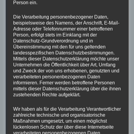
Person ein.
mehrfacher Nachfragen, warum die Prüfung der
Abflussvorhersageberechnungen nebst vorliegender
Die Verarbeitung personenbezogener Daten,
beispielsweise des Namens, der Anschrift, E-Mail-
Pegelprognosen von 16.32 Uhr 45 Minuten dauerten,
Adresse oder Telefonnummer einer betroffenen
bevor das LfU um 17.17 Uhr die höchste Warnstufe
Person, erfolgt stets im Einklang mit der
Datenschutz-Grundverordnung und in
veröffentlichte. Auf meine Nachfrage wurde mitgeteilt,
Übereinstimmung mit den für uns geltenden
dass diese 45-minütige Ergebnissichtung, -prüfung und
landesspezifischen Datenschutzbestimmungen.
Mittels dieser Datenschutzerklärung möchte unser
–veröffentlichung nach dem ,Sechs-Augen-Prinzip‘
Unternehmen die Öffentlichkeit über Art, Umfang
laufen würde. Dass man vom Computer ausgegebene
und Zweck der von uns erhobenen, genutzten und
verarbeiteten personenbezogenen Daten
Ergebnisse prüft, mag richtig sein, dass diese Prüfung
informieren. Ferner werden betroffene Personen
allerdings 45 Minuten dauert, ist mir in Anbetracht
mittels dieser Datenschutzerklärung über die ihnen
zustehenden Rechte aufgeklärt.
dessen, dass in zeitlicher Hinsicht Gefahr in Verzug ist,
zu lang. Besonders dann, wenn man weiß, dass um
Wir haben als für die Verarbeitung Verantwortlicher
16.43 Uhr – das sind 34 Minuten vor der
zahlreiche technische und organisatorische
Maßnahmen umgesetzt, um einen möglichst
Veröffentlichung der höchsten Warnstufe um 17.17 Uhr
lückenlosen Schutz der über diese Internetseite
– das MKUEM noch eine Pressemeldung
verarbeiteten personenbezogenen Daten