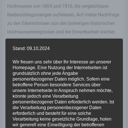
Hochwasser von 1804 und 1910, die vergleichbare
Niederschlagsmengen aufwiesen. Auf meine Nachfrage
zu den Erkenntnissen aus den bisherigen historischen
Hochwasserereignissen und der Erwartbarkeit solcher,
erklärte der Sachverständige, die maßgeblichen
Stand: 09.10.2024
Erkenntnisse lägen schon seit mehr als zehn Jahren vor
und seien auch publiziert worden. Fachleute würden
Wir freuen uns sehr über Ihr Interesse an unserer
diese kennen. Ein Landesumweltamt kenne diese
Homepage. Eine Nutzung der Internetseiten ist
grundsätzlich ohne jede Angabe
Zahlen, so der Sachverständige.
personenbezogener Daten möglich. Sofern eine
betroffene Person besondere Services über
unsere Internetseite in Anspruch nehmen möchte,
Umso bemerkenswerter waren dann in der Folge die
könnte jedoch eine Verarbeitung
Aussagen der Vertreter des Landesamtes für Umwelt,
personenbezogener Daten erforderlich werden. Ist
die Verarbeitung personenbezogener Daten
wonach diese historischen Extremhochwasser von 1804
erforderlich und besteht für eine solche
und 1910 bei der Arbeit des LfU nicht berücksichtig
Verarbeitung keine gesetzliche Grundlage, holen
wir generell eine Einwilligung der betroffenen
wurden. Für mich unverständlich blieb auch, trotz