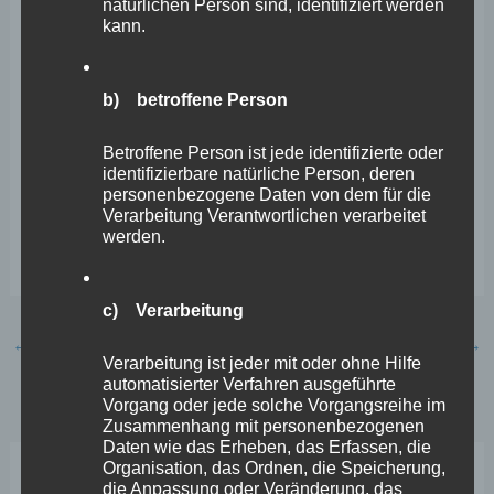
natürlichen Person sind, identifiziert werden
deutlich, dass der Staatssekretär in der Flutnacht keinen
kann.
detaillierten Überblick über die Lage hatte, obwohl ihm
das möglich gewesen wäre.
b) betroffene Person
Betroffene Person ist jede identifizierte oder
Fazit:
Damit wurde für mich erneut klar: Erwin Manz ist
identifizierbare natürliche Person, deren
die falsche Person auf diesem wichtigen Posten! Erwin
personenbezogene Daten von dem für die
Verarbeitung Verantwortlichen verarbeitet
Manz muss zurücktreten oder von der
werden.
Ministerpräsidentin entlassen werden!“
c) Verarbeitung
←
Vorheriger Beitrag
Nächster Beitrag
→
Verarbeitung ist jeder mit oder ohne Hilfe
automatisierter Verfahren ausgeführte
Vorgang oder jede solche Vorgangsreihe im
Zusammenhang mit personenbezogenen
Daten wie das Erheben, das Erfassen, die
Organisation, das Ordnen, die Speicherung,
die Anpassung oder Veränderung, das