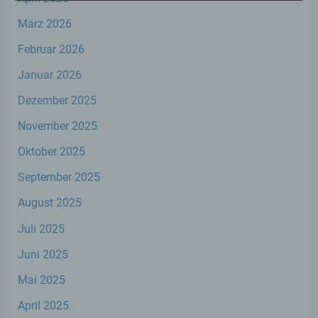
personenbezogenen Daten verwendet
werden, um bestimmte persönliche
März 2026
Aspekte, die sich auf eine natürliche Person
beziehen, zu bewerten, insbesondere, um
Februar 2026
Aspekte bezüglich Arbeitsleistung,
wirtschaftlicher Lage, Gesundheit,
Januar 2026
persönlicher Vorlieben, Interessen,
Zuverlässigkeit, Verhalten, Aufenthaltsort
Dezember 2025
oder Ortswechsel dieser natürlichen Person
zu analysieren oder vorherzusagen.
November 2025
Oktober 2025
f) Pseudonymisierung
September 2025
August 2025
Pseudonymisierung ist die Verarbeitung
personenbezogener Daten in einer Weise,
Juli 2025
auf welche die personenbezogenen Daten
ohne Hinzuziehung zusätzlicher
Juni 2025
Informationen nicht mehr einer spezifischen
betroffenen Person zugeordnet werden
Mai 2025
können, sofern diese zusätzlichen
Informationen gesondert aufbewahrt
April 2025
werden und technischen und