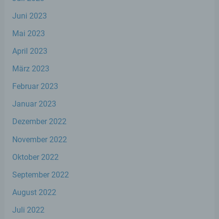
identifizierbare natürliche Person, deren
personenbezogene Daten von dem für die
Juni 2023
Verarbeitung Verantwortlichen verarbeitet
werden.
Mai 2023
April 2023
c) Verarbeitung
März 2023
Februar 2023
Verarbeitung ist jeder mit oder ohne Hilfe
automatisierter Verfahren ausgeführte
Januar 2023
Vorgang oder jede solche Vorgangsreihe im
Zusammenhang mit personenbezogenen
Dezember 2022
Daten wie das Erheben, das Erfassen, die
Organisation, das Ordnen, die Speicherung,
November 2022
die Anpassung oder Veränderung, das
Auslesen, das Abfragen, die Verwendung,
Oktober 2022
die Offenlegung durch Übermittlung,
Verbreitung oder eine andere Form der
September 2022
Bereitstellung, den Abgleich oder die
Verknüpfung, die Einschränkung, das
August 2022
Löschen oder die Vernichtung.
Juli 2022