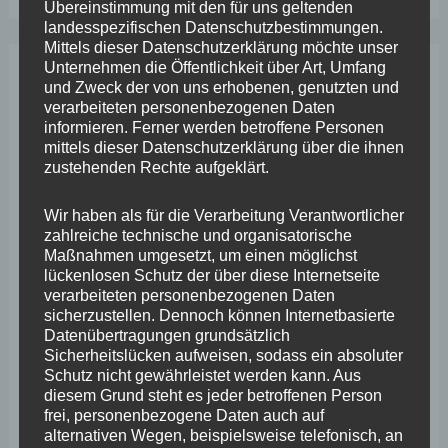
Übereinstimmung mit den für uns geltenden
landesspezifischen Datenschutzbestimmungen.
Mittels dieser Datenschutzerklärung möchte unser
Unternehmen die Öffentlichkeit über Art, Umfang
und Zweck der von uns erhobenen, genutzten und
Archiv
verarbeiteten personenbezogenen Daten
informieren. Ferner werden betroffene Personen
mittels dieser Datenschutzerklärung über die ihnen
April 2026
zustehenden Rechte aufgeklärt.
März 2026
Wir haben als für die Verarbeitung Verantwortlicher
Februar 2026
zahlreiche technische und organisatorische
Maßnahmen umgesetzt, um einen möglichst
Januar 2026
lückenlosen Schutz der über diese Internetseite
Dezember 2025
verarbeiteten personenbezogenen Daten
sicherzustellen. Dennoch können Internetbasierte
November 2025
Datenübertragungen grundsätzlich
Sicherheitslücken aufweisen, sodass ein absoluter
Oktober 2025
Schutz nicht gewährleistet werden kann. Aus
diesem Grund steht es jeder betroffenen Person
September 2025
frei, personenbezogene Daten auch auf
alternativen Wegen, beispielsweise telefonisch, an
August 2025