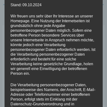
←
Vorheriger Beitrag
Nächster Beitrag
→
Stand: 09.10.2024
Wir freuen uns sehr über Ihr Interesse an unserer
Homepage. Eine Nutzung der Internetseiten ist
grundsätzlich ohne jede Angabe
personenbezogener Daten möglich. Sofern eine
betroffene Person besondere Services über
Neueste Beiträge
unsere Internetseite in Anspruch nehmen möchte,
könnte jedoch eine Verarbeitung
personenbezogener Daten erforderlich werden. Ist
Wefelscheid lehnt Verfassungsänderung ab
die Verarbeitung personenbezogener Daten
VfL Kesselheim e.V. bittet Stadt um Unterstützung bei
erforderlich und besteht für eine solche
Verarbeitung keine gesetzliche Grundlage, holen
Sanierung des Sportplatzes
wir generell eine Einwilligung der betroffenen
Person ein.
Engstelle in Aachener Straße – Wefelscheid: „Rübenach
erstickt im Verkehr“
Die Verarbeitung personenbezogener Daten,
beispielsweise des Namens, der Anschrift, E-Mail-
Wefelscheid besichtigt Fort Konstantin
Adresse oder Telefonnummer einer betroffenen
Person, erfolgt stets im Einklang mit der
Wefelscheid bei 3-jährigem Jubiläum von Particura
Datenschutz-Grundverordnung und in