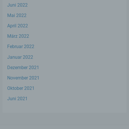
Juni 2022
d) Einschränkung der Verarbeitung
Mai 2022
Einschränkung der Verarbeitung ist die
April 2022
Markierung gespeicherter
personenbezogener Daten mit dem Ziel,
März 2022
ihre künftige Verarbeitung einzuschränken.
Februar 2022
Januar 2022
e) Profiling
Dezember 2021
Profiling ist jede Art der automatisierten
Verarbeitung personenbezogener Daten,
November 2021
die darin besteht, dass diese
personenbezogenen Daten verwendet
Oktober 2021
werden, um bestimmte persönliche
Aspekte, die sich auf eine natürliche Person
Juni 2021
beziehen, zu bewerten, insbesondere, um
Aspekte bezüglich Arbeitsleistung,
wirtschaftlicher Lage, Gesundheit,
persönlicher Vorlieben, Interessen,
Zuverlässigkeit, Verhalten, Aufenthaltsort