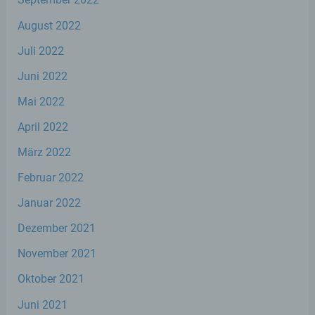
c) Verarbeitung
August 2022
Verarbeitung ist jeder mit oder ohne Hilfe
Juli 2022
automatisierter Verfahren ausgeführte
Vorgang oder jede solche Vorgangsreihe im
Juni 2022
Zusammenhang mit personenbezogenen
Daten wie das Erheben, das Erfassen, die
Mai 2022
Organisation, das Ordnen, die Speicherung,
die Anpassung oder Veränderung, das
April 2022
Auslesen, das Abfragen, die Verwendung,
die Offenlegung durch Übermittlung,
März 2022
Verbreitung oder eine andere Form der
Bereitstellung, den Abgleich oder die
Februar 2022
Verknüpfung, die Einschränkung, das
Löschen oder die Vernichtung.
Januar 2022
Dezember 2021
d) Einschränkung der Verarbeitung
November 2021
Oktober 2021
Einschränkung der Verarbeitung ist die
Markierung gespeicherter
Juni 2021
personenbezogener Daten mit dem Ziel,