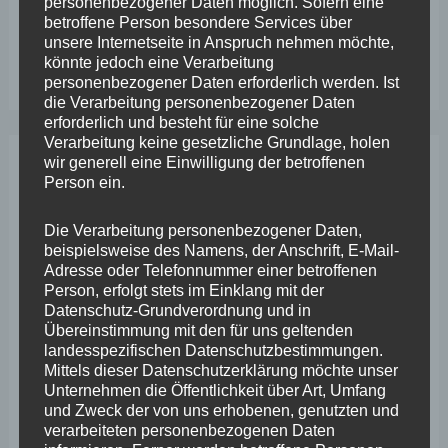
personenbezogener Daten möglich. Sofern eine
betroffene Person besondere Services über
Wefelscheid besichtigt Fort Konstantin
unsere Internetseite in Anspruch nehmen möchte,
Wefelscheid bei 3-jährigem Jubiläum von Particura
könnte jedoch eine Verarbeitung
personenbezogener Daten erforderlich werden. Ist
die Verarbeitung personenbezogener Daten
erforderlich und besteht für eine solche
Verarbeitung keine gesetzliche Grundlage, holen
wir generell eine Einwilligung der betroffenen
Archiv
Person ein.
Die Verarbeitung personenbezogener Daten,
April 2026
beispielsweise des Namens, der Anschrift, E-Mail-
Adresse oder Telefonnummer einer betroffenen
März 2026
Person, erfolgt stets im Einklang mit der
Datenschutz-Grundverordnung und in
Februar 2026
Übereinstimmung mit den für uns geltenden
Januar 2026
landesspezifischen Datenschutzbestimmungen.
Mittels dieser Datenschutzerklärung möchte unser
Dezember 2025
Unternehmen die Öffentlichkeit über Art, Umfang
und Zweck der von uns erhobenen, genutzten und
November 2025
verarbeiteten personenbezogenen Daten