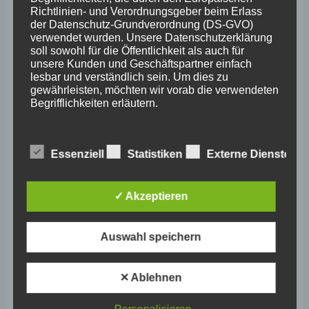
Richtlinien- und Verordnungsgeber beim Erlass
September 2024
der Datenschutz-Grundverordnung (DS-GVO)
verwendet wurden. Unsere Datenschutzerklärung
August 2024
soll sowohl für die Öffentlichkeit als auch für
unsere Kunden und Geschäftspartner einfach
Juli 2024
lesbar und verständlich sein. Um dies zu
gewährleisten, möchten wir vorab die verwendeten
Juni 2024
Begrifflichkeiten erläutern.
Mai 2024
Wir verwenden in dieser Datenschutzerklärung
April 2024
unter anderem die folgenden Begriffe:
Essenziell
Statistiken
Externe Dienste
März 2024
Februar 2024
✓ Akzeptieren
a) personenbezogene Daten
Januar 2024
Auswahl speichern
Dezember 2023
Personenbezogene Daten sind alle
Informationen, die sich auf eine identifizierte
November 2023
oder identifizierbare natürliche Person (im
✕ Ablehnen
Folgenden „betroffene Person") beziehen.
Oktober 2023
Als identifizierbar wird eine natürliche