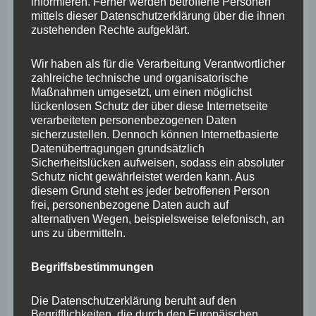
informieren. Ferner werden betroffene Personen
Oktober 2025
mittels dieser Datenschutzerklärung über die ihnen
zustehenden Rechte aufgeklärt.
September 2025
August 2025
Wir haben als für die Verarbeitung Verantwortlicher
zahlreiche technische und organisatorische
Juli 2025
Maßnahmen umgesetzt, um einen möglichst
lückenlosen Schutz der über diese Internetseite
Juni 2025
verarbeiteten personenbezogenen Daten
Mai 2025
sicherzustellen. Dennoch können Internetbasierte
Datenübertragungen grundsätzlich
April 2025
Sicherheitslücken aufweisen, sodass ein absoluter
Schutz nicht gewährleistet werden kann. Aus
März 2025
diesem Grund steht es jeder betroffenen Person
frei, personenbezogene Daten auch auf
Februar 2025
alternativen Wegen, beispielsweise telefonisch, an
uns zu übermitteln.
Januar 2025
Dezember 2024
Begriffsbestimmungen
November 2024
Die Datenschutzerklärung beruht auf den
Oktober 2024
Begrifflichkeiten, die durch den Europäischen