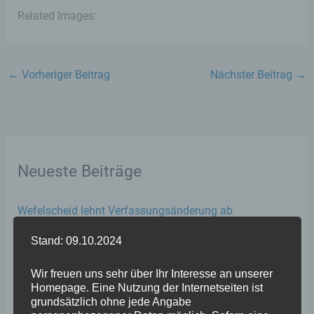
Related Images:
←
Vorheriger Beitrag
Nächster Beitrag
→
Neueste Beiträge
Wefelscheid lehnt Verfassungsänderung ab
VfL Kesselheim e.V. bittet Stadt um Unterstützung bei
Stand: 09.10.2024
Sanierung des Sportplatzes
Wir freuen uns sehr über Ihr Interesse an unserer
Engstelle in Aachener Straße – Wefelscheid: „Rübenach
Homepage. Eine Nutzung der Internetseiten ist
grundsätzlich ohne jede Angabe
erstickt im Verkehr“