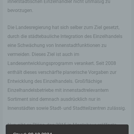
innerstädtischen Einzelhändler nicht unmäßig zu
bevorzugen.
Die Landesregierung hat sich selber zum Ziel gesetzt,
durch die städtebauliche Integration des Einzelhandels
eine Schwächung von Innenstadtfunktionen zu
vermeiden. Dieses Ziel ist auch im
Landesentwicklungsprogramm verankert. Seit 2008
enthält dieses verschärfte planerische Vorgaben zur
Entwicklung des Einzelhandels. Großflächige
Einzelhandelsbetriebe mit innenstadtrelevantem
Sortiment sind demnach ausdrücklich nur in
Innenstädten sowie Stadt- und Stadtteilzentren zulässig.
Nun gibt es Pläne, das 2015 in Montabaur eröffnete
Fashion Outlet Center (FOC) von 10.000 auf 21.800