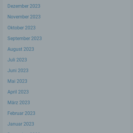
j) Dritter
Dezember 2023
November 2023
Dritter ist eine natürliche oder juristische
Person, Behörde, Einrichtung oder andere
Oktober 2023
Stelle außer der betroffenen Person, dem
Verantwortlichen, dem Auftragsverarbeiter
September 2023
und den Personen, die unter der
unmittelbaren Verantwortung des
August 2023
Verantwortlichen oder des
Auftragsverarbeiters befugt sind, die
Juli 2023
personenbezogenen Daten zu verarbeiten.
Juni 2023
Mai 2023
k) Einwilligung
April 2023
Einwilligung ist jede von der betroffenen
Person freiwillig für den bestimmten Fall in
März 2023
informierter Weise und unmissverständlich
abgegebene Willensbekundung in Form
Februar 2023
einer Erklärung oder einer sonstigen
Januar 2023
eindeutigen bestätigenden Handlung, mit
der die betroffene Person zu verstehen gibt,