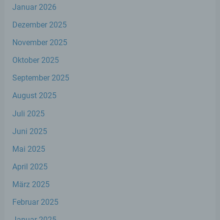
Verarbeitung Verantwortlicher
Januar 2026
Dezember 2025
Verantwortlicher oder für die Verarbeitung
Verantwortlicher ist die natürliche oder
November 2025
juristische Person, Behörde, Einrichtung
oder andere Stelle, die allein oder
Oktober 2025
gemeinsam mit anderen über die Zwecke
und Mittel der Verarbeitung von
September 2025
personenbezogenen Daten entscheidet.
Sind die Zwecke und Mittel dieser
August 2025
Verarbeitung durch das Unionsrecht oder
das Recht der Mitgliedstaaten vorgegeben,
Juli 2025
so kann der Verantwortliche
beziehungsweise können die bestimmten
Juni 2025
Kriterien seiner Benennung nach dem
Mai 2025
Unionsrecht oder dem Recht der
Mitgliedstaaten vorgesehen werden.
April 2025
März 2025
h) Auftragsverarbeiter
Februar 2025
Auftragsverarbeiter ist eine natürliche oder
Januar 2025