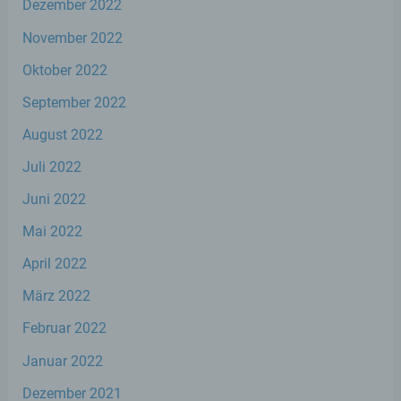
Dezember 2022
dass sie mit der Verarbeitung der sie
betreffenden personenbezogenen Daten
November 2022
einverstanden ist.
Oktober 2022
September 2022
Name und Anschrift des für die Verarbeitung
August 2022
Verantwortlichen
Juli 2022
Verantwortlicher im Sinne der Datenschutz-
Juni 2022
Grundverordnung, sonstiger in den Mitgliedstaaten
der Europäischen Union geltenden
Mai 2022
Datenschutzgesetze und anderer Bestimmungen
mit datenschutzrechtlichem Charakter ist die:
April 2022
Stephan Wefelscheid, MdL
März 2022
Februar 2022
Kurfürstenstraße 23
Januar 2022
56068 Koblenz
Dezember 2021