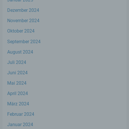
juristische Person, Behörde, Einrichtung
oder andere Stelle, die personenbezogene
Dezember 2024
Daten im Auftrag des Verantwortlichen
verarbeitet.
November 2024
Oktober 2024
i) Empfänger
September 2024
August 2024
Empfänger ist eine natürliche oder
juristische Person, Behörde, Einrichtung
Juli 2024
oder andere Stelle, der personenbezogene
Daten offengelegt werden, unabhängig
Juni 2024
davon, ob es sich bei ihr um einen Dritten
handelt oder nicht. Behörden, die im
Mai 2024
Rahmen eines bestimmten
Untersuchungsauftrags nach dem
April 2024
Unionsrecht oder dem Recht der
Mitgliedstaaten möglicherweise
März 2024
personenbezogene Daten erhalten, gelten
jedoch nicht als Empfänger.
Februar 2024
Januar 2024