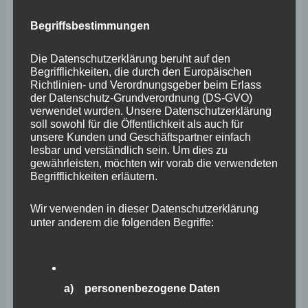
Seien Sie versichert, Herr Innenminister, dass die
Begriffsbestimmungen
betroffenen Städte davon auch Gebrauch machen
Die Datenschutzerklärung beruht auf den
werden! Ohne das Ergebnis der Prüfung vorweg nehmen
Begrifflichkeiten, die durch den Europäischen
zu wollen, fehlt mir allerdings schon jetzt die Phantasie
Richtlinien- und Verordnungsgeber beim Erlass
der Datenschutz-Grundverordnung (DS-GVO)
mir ausmalen zu können, wie die Schaffung von
verwendet wurden. Unsere Datenschutzerklärung
weiteren 11.800 qm Verkaufsfläche mit den
soll sowohl für die Öffentlichkeit als auch für
unsere Kunden und Geschäftspartner einfach
einzelhandelsbezogenen Zielen des
lesbar und verständlich sein. Um dies zu
gewährleisten, möchten wir vorab die verwendeten
Landesentwicklungsprogramms in Einklang gebracht
Begrifflichkeiten erläutern.
werden kann. Im Interesse an einer Gültigkeit der mit
dem Landesentwicklungsprogramm selbst gesteckten
Wir verwenden in dieser Datenschutzerklärung
unter anderem die folgenden Begriffe:
Ziele wäre eine zugelassene Zielabweichung aber
sicherlich auch das falsche Signal an die Ober- und
Mittelzentren.
a) personenbezogene Daten
Ein positives Signal an die Mittelzentren in Rheinland-