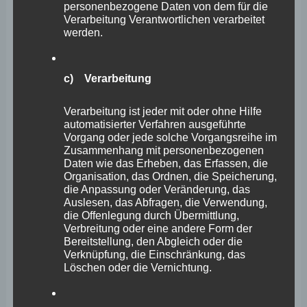
personenbezogene Daten von dem für die
Verarbeitung Verantwortlichen verarbeitet
Aufstellung des kommenden Haushaltes auch den
werden.
Mittelzentren der Zugang zum Modellvorhaben
ermöglicht werde. Bisher blieb es bei der Ankündigung.
c) Verarbeitung
Wir würden uns mit den rheinland-pfälzischen
Verarbeitung ist jeder mit oder ohne Hilfe
Mittelzentren freuen, wenn die Landesregierung diesen
automatisierter Verfahren ausgeführte
Vorgang oder jede solche Vorgangsreihe im
nun nach der Landtagswahl eine vergleichbare Summe
Zusammenhang mit personenbezogenen
zukommen ließe, wie sie es vor der Landtagswahl auch
Daten wie das Erheben, das Erfassen, die
Organisation, das Ordnen, die Speicherung,
den Oberzentren zukommen ließ. Das wäre ein starkes
die Anpassung oder Veränderung, das
Auslesen, das Abfragen, die Verwendung,
Signal an die Mittelzentren!
die Offenlegung durch Übermittlung,
Verbreitung oder eine andere Form der
Bereitstellung, den Abgleich oder die
Heute jedenfalls wollen wir FREIE WÄHLER-Fraktion
Verknüpfung, die Einschränkung, das
schon mal den Mittelzentren ein positives Signal
Löschen oder die Vernichtung.
aussenden und werden dem CDU-Antrag daher
zustimmen.