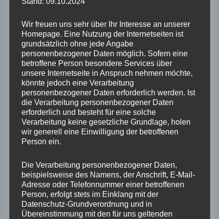
Stand: 09.10.2024
Quadratmeter zu erweitern – und damit die Fläche mehr
Wir freuen uns sehr über Ihr Interesse an unserer
als zu verdoppeln. Die rheinland-pfälzischen Städte
Homepage. Eine Nutzung der Internetseiten ist
Andernach, Mayen, Koblenz und Neuwied sowie die
grundsätzlich ohne jede Angabe
personenbezogener Daten möglich. Sofern eine
hessische Stadt Limburg befürchten starke
betroffene Person besondere Services über
Auswirkungen auf ihre Innenstädte und haben deshalb
unsere Internetseite in Anspruch nehmen möchte,
könnte jedoch eine Verarbeitung
bereits im April eine gemeinsame Resolution gegen eine
personenbezogener Daten erforderlich werden. Ist
Erweiterung des FOC verabschiedet. In dieser haben die
die Verarbeitung personenbezogener Daten
erforderlich und besteht für eine solche
Unterzeichner an die Landesregierung appelliert, die
Verarbeitung keine gesetzliche Grundlage, holen
selbst gesetzten Ziele zum Einzelhandel ernst zu
wir generell eine Einwilligung der betroffenen
Person ein.
nehmen und für die geplante Erweiterung des FOC nicht
erneut eine Abweichung von den Zielen der
Die Verarbeitung personenbezogener Daten,
beispielsweise des Namens, der Anschrift, E-Mail-
Landesplanung zuzulassen.
Adresse oder Telefonnummer einer betroffenen
Person, erfolgt stets im Einklang mit der
Wie die Antwort auf meine Kleine Anfrage aktuell
Datenschutz-Grundverordnung und in
Übereinstimmung mit den für uns geltenden
bestätigt, muss bei Einzelhandelsprojekten oberhalb von