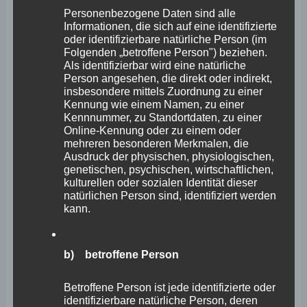
Personenbezogene Daten sind alle
Pfalz wäre es hingegen, wenn der Landtag dem Antrag
Informationen, die sich auf eine identifizierte
oder identifizierbare natürliche Person (im
der CDU zustimmen und damit den Mittelzentren neue
Folgenden „betroffene Person") beziehen.
Möglichkeiten und Spielräume ermöglichen würde. Vor
Als identifizierbar wird eine natürliche
Person angesehen, die direkt oder indirekt,
der Wahl hat die Landesregierung sich großzügig
insbesondere mittels Zuordnung zu einer
gezeigt und insgesamt 2,5 Millionen Euro Fördermittel
Kennung wie einem Namen, zu einer
Kennnummer, zu Standortdaten, zu einer
an die Oberzentren ausgezahlt. Mit Schreiben der
Online-Kennung oder zu einem oder
Mittelzentren im Städtetag von Rheinland-Pfalz vom 23.
mehreren besonderen Merkmalen, die
Ausdruck der physischen, physiologischen,
Februar 2021 haben diese die Landesregierung
genetischen, psychischen, wirtschaftlichen,
kulturellen oder sozialen Identität dieser
aufgefordert, auch die Mittelzentren in das
natürlichen Person sind, identifiziert werden
Modellvorhaben „Innenstadt-Impulse“ einzubeziehen
kann.
und die Fördermittel aufzustocken. Mit Schreiben vom
2. März 2021 hat die Ministerpräsidentin mitgeteilt, dass
b) betroffene Person
das Innenministerium bei der Konzeption des
Modellvorhabens die Mittelzentren von Beginn an
Betroffene Person ist jede identifizierte oder
identifizierbare natürliche Person, deren
mitbedacht habe – und dass im Rahmen der