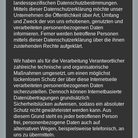
landesspezifischen Datenschutzbestimmungen.
800 Quadratmetern Verkaufsfläche die
Mittels dieser Datenschutzerklärung möchte unser
Unternehmen die Öffentlichkeit über Art, Umfang
Raumverträglichkeit und die Auswirkung auf
und Zweck der von uns erhobenen, genutzten und
benachbarte Städte im Einzelfall sorgfältig geprüft
verarbeiteten personenbezogenen Daten
informieren. Ferner werden betroffene Personen
werden. Hierbei sind u.a. die im
mittels dieser Datenschutzerklärung über die ihnen
Landesentwicklungsprogramm enthaltenen
zustehenden Rechte aufgeklärt.
einzelhandelsbezogenen Ziele wie das
Wir haben als für die Verarbeitung Verantwortlicher
Zentralitätsgebot, das städtebauliche Integritätsgebot
zahlreiche technische und organisatorische
sowie das Nichtbeeinträchtigungsgebot zu beachten.
Maßnahmen umgesetzt, um einen möglichst
lückenlosen Schutz der über diese Internetseite
Ich bin dem Innenminister insofern dankbar, als dass er
verarbeiteten personenbezogenen Daten
die SGD Nord in der Causa FOC Montabaur
sicherzustellen. Dennoch können Internetbasierte
Datenübertragungen grundsätzlich
zwischenzeitlich mit der Vorbereitung und Durchführung
Sicherheitslücken aufweisen, sodass ein absoluter
eines diesbezüglichen Raumordnungsverfahrens
Schutz nicht gewährleistet werden kann. Aus
diesem Grund steht es jeder betroffenen Person
beauftragt hat und die betroffenen Städte auf die
frei, personenbezogene Daten auch auf
Möglichkeit der Einbringung im Rahmen der
alternativen Wegen, beispielsweise telefonisch, an
uns zu übermitteln.
durchzuführenden Antragskonferenz hingewiesen hat.