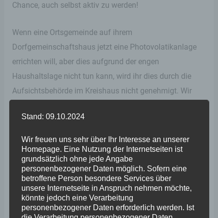
Chance, auch selbst aktiv zu werden!
Wenn eine Ortsgemeinde auf ihrem
Dorfgemeinschaftshaus jetzt eine Photovolatikanlage
errichten will, aber dies aufgrund der engen
Haushaltslage nicht tun kann, wird ihr dies durch die
Aufsichtsbehörde im Kreishaus nicht genehmigt. Wir
würden in Koblenz gerne eine eBike-Verleihstation
Stand: 09.10.2024
errichten, wie wir es hier aus Mainz kennen. Doch ohne
einen ausgeglichenen Haushalt ist diese Investition
Wir freuen uns sehr über Ihr Interesse an unserer
versagt. Es gibt viele kleine einzelne Maßnahmen, die
Homepage. Eine Nutzung der Internetseiten ist
grundsätzlich ohne jede Angabe
aber in ihrer Summe großes bewirken können. Vor Ort
personenbezogener Daten möglich. Sofern eine
sitzen die wahren Experten, die wissen wie und wo wir
betroffene Person besondere Services über
unsere Internetseite in Anspruch nehmen möchte,
sinnvolle Maßnahmen ergreifen können.
könnte jedoch eine Verarbeitung
personenbezogener Daten erforderlich werden. Ist
die Verarbeitung personenbezogener Daten