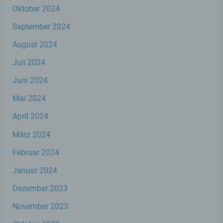
Oktober 2024
Profiling ist jede Art der automatisierten
Verarbeitung personenbezogener Daten,
September 2024
die darin besteht, dass diese
personenbezogenen Daten verwendet
August 2024
werden, um bestimmte persönliche
Aspekte, die sich auf eine natürliche Person
Juli 2024
beziehen, zu bewerten, insbesondere, um
Aspekte bezüglich Arbeitsleistung,
Juni 2024
wirtschaftlicher Lage, Gesundheit,
persönlicher Vorlieben, Interessen,
Mai 2024
Zuverlässigkeit, Verhalten, Aufenthaltsort
oder Ortswechsel dieser natürlichen Person
April 2024
zu analysieren oder vorherzusagen.
März 2024
Februar 2024
f) Pseudonymisierung
Januar 2024
Pseudonymisierung ist die Verarbeitung
Dezember 2023
personenbezogener Daten in einer Weise,
auf welche die personenbezogenen Daten
November 2023
ohne Hinzuziehung zusätzlicher
Informationen nicht mehr einer spezifischen