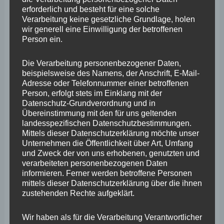
Diese Ideenschätze wollen wir heben, in dem wir diesen
erforderlich und besteht für eine solche
Entschließungsantrag hier heute stellen. Denn so
Verarbeitung keine gesetzliche Grundlage, holen
wir generell eine Einwilligung der betroffenen
können wir konkret im ganzen Land wirksam etwas zur
Person ein.
Energieeinsparung, für besseren Nahverkehr oder
nachhaltige Energiegewinnung tun.
Die Verarbeitung personenbezogener Daten,
beispielsweise des Namens, der Anschrift, E-Mail-
Adresse oder Telefonnummer einer betroffenen
Zwar werden derzeit im ganzen Land einige
Person, erfolgt stets im Einklang mit der
Datenschutz-Grundverordnung und in
Investitionen in energetische Sanierung getätigt. Doch
Übereinstimmung mit den für uns geltenden
es braucht noch mehr Anreize auch in einzelne Projekte
landesspezifischen Datenschutzbestimmungen.
Mittels dieser Datenschutzerklärung möchte unser
aus der kommunalen Familie Mittel zu geben. Es kann
Unternehmen die Öffentlichkeit über Art, Umfang
ganz einfach sein, wenn die Landesregierung die ADD
und Zweck der von uns erhobenen, genutzten und
verarbeiteten personenbezogenen Daten
anweist die kommunalen Investitionen bei der
informieren. Ferner werden betroffene Personen
Genehmigung der kommunalen Haushalte entsprechend
mittels dieser Datenschutzerklärung über die ihnen
zustehenden Rechte aufgeklärt.
ihrer Bedeutung zu berücksichtigen.
Wir haben als für die Verarbeitung Verantwortlicher
Durch Erweiterung der Verwaltungsvorschrift Nr 4.1.3 zu