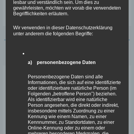
lesbar und verständlich sein. Um dies zu
Investitionen in Klimaschutzmaßnahmen müssen bei
gewährleisten, möchten wir vorab die verwendeten
Begrifflichkeiten erläutern.
Genehmigung berücksichtihgt werden“.
Wir verwenden in dieser Datenschutzerklärung
unter anderem die folgenden Begriffe:
←
Vorheriger Beitrag
Nächster Beitrag
→
a) personenbezogene Daten
Personenbezogene Daten sind alle
Neueste Beiträge
Informationen, die sich auf eine identifizierte
oder identifizierbare natürliche Person (im
Folgenden „betroffene Person") beziehen.
Wefelscheid lehnt Verfassungsänderung ab
Als identifizierbar wird eine natürliche
Person angesehen, die direkt oder indirekt,
VfL Kesselheim e.V. bittet Stadt um Unterstützung bei
insbesondere mittels Zuordnung zu einer
Kennung wie einem Namen, zu einer
Sanierung des Sportplatzes
Kennnummer, zu Standortdaten, zu einer
Online-Kennung oder zu einem oder
Engstelle in Aachener Straße – Wefelscheid: „Rübenach
mehreren besonderen Merkmalen, die