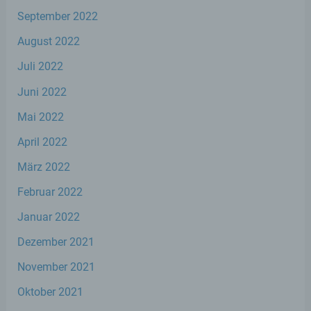
das Recht der Mitgliedstaaten vorgegeben,
September 2022
so kann der Verantwortliche
beziehungsweise können die bestimmten
August 2022
Kriterien seiner Benennung nach dem
Unionsrecht oder dem Recht der
Juli 2022
Mitgliedstaaten vorgesehen werden.
Juni 2022
Mai 2022
h) Auftragsverarbeiter
April 2022
Auftragsverarbeiter ist eine natürliche oder
März 2022
juristische Person, Behörde, Einrichtung
oder andere Stelle, die personenbezogene
Februar 2022
Daten im Auftrag des Verantwortlichen
verarbeitet.
Januar 2022
Dezember 2021
i) Empfänger
November 2021
Empfänger ist eine natürliche oder
Oktober 2021
juristische Person, Behörde, Einrichtung