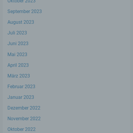
Oktober 2023
betroffenen Person zugeordnet werden
können, sofern diese zusätzlichen
September 2023
Informationen gesondert aufbewahrt
werden und technischen und
August 2023
organisatorischen Maßnahmen unterliegen,
die gewährleisten, dass die
Juli 2023
personenbezogenen Daten nicht einer
identifizierten oder identifizierbaren
Juni 2023
natürlichen Person zugewiesen werden.
Mai 2023
April 2023
g) Verantwortlicher oder für die
Verarbeitung Verantwortlicher
März 2023
Februar 2023
Verantwortlicher oder für die Verarbeitung
Verantwortlicher ist die natürliche oder
Januar 2023
juristische Person, Behörde, Einrichtung
oder andere Stelle, die allein oder
Dezember 2022
gemeinsam mit anderen über die Zwecke
und Mittel der Verarbeitung von
November 2022
personenbezogenen Daten entscheidet.
Sind die Zwecke und Mittel dieser
Oktober 2022
Verarbeitung durch das Unionsrecht oder