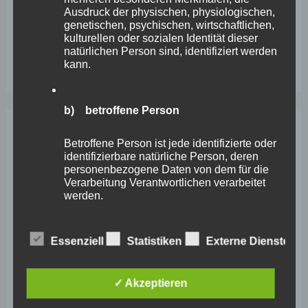
erstickt im Verkehr“
Ausdruck der physischen, physiologischen,
genetischen, psychischen, wirtschaftlichen,
Wefelscheid besichtigt Fort Konstantin
kulturellen oder sozialen Identität dieser
natürlichen Person sind, identifiziert werden
Wefelscheid bei 3-jährigem Jubiläum von Particura
kann.
b) betroffene Person
Archiv
Betroffene Person ist jede identifizierte oder
identifizierbare natürliche Person, deren
personenbezogene Daten von dem für die
April 2026
Verarbeitung Verantwortlichen verarbeitet
werden.
März 2026
Februar 2026
c) Verarbeitung
Essenziell
Statistiken
Externe Dienste
Januar 2026
Verarbeitung ist jeder mit oder ohne Hilfe
Dezember 2025
✓ Akzeptieren
automatisierter Verfahren ausgeführte
Vorgang oder jede solche Vorgangsreihe im
November 2025