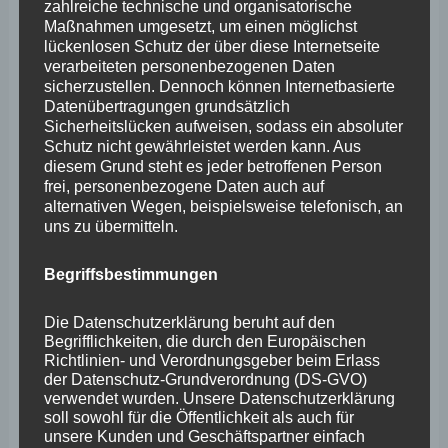
zahlreiche technische und organisatorische
Maßnahmen umgesetzt, um einen möglichst
§103 GemO um den Zusatz, dass kommunale
lückenlosen Schutz der über diese Internetseite
Investitionen in Klimaschutzmaßnahmen eine zulässige
verarbeiteten personenbezogenen Daten
sicherzustellen. Dennoch können Internetbasierte
Ausnahme vom Grundsatz gemäß VV Nr. 4.1.
Datenübertragungen grundsätzlich
Sicherheitslücken aufweisen, sodass ein absoluter
Daher: Seien Sie heute mutig und unterstützen Sie unser
Schutz nicht gewährleistet werden kann. Aus
diesem Grund steht es jeder betroffenen Person
Anliegen.
frei, personenbezogene Daten auch auf
alternativen Wegen, beispielsweise telefonisch, an
uns zu übermitteln.
Es gilt das gesprochene Wort
Begriffsbestimmungen
Ergebnis: Mit den Stimmen der
SPD, Grüne
n,
FDP und
AfD wurde der Antrag abg
elehnt
!
Die Datenschutzerklärung beruht auf den
Begrifflichkeiten, die durch den Europäischen
Richtlinien- und Verordnungsgeber beim Erlass
Hinweis: Zu diesem Thema siehe auch unsere
der Datenschutz-Grundverordnung (DS-GVO)
verwendet wurden. Unsere Datenschutzerklärung
Pressemitteilung vom 9. November (über Startseite
soll sowohl für die Öffentlichkeit als auch für
bzw. Rubrik Presse): „Kommunaler Haushalt:
unsere Kunden und Geschäftspartner einfach