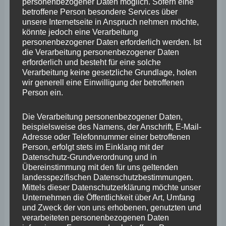
personenbezogener Daten möglich. Sofern eine
angeblich Hunde oder Füchse für Risse verantwortlich
betroffene Person besondere Services über
unsere Internetseite in Anspruch nehmen möchte,
sein sollen. Doch wie soll bitte ein Fuchs etliche Kilo
könnte jedoch eine Verarbeitung
Fleisch vom Tier abfressen oder Kälber reißen? Dieser
personenbezogener Daten erforderlich werden. Ist
die Verarbeitung personenbezogener Daten
Umgang mit den Betroffenen ist nicht fair und führt zu
erforderlich und besteht für eine solche
Frust und Verzweiflung.“
Verarbeitung keine gesetzliche Grundlage, holen
wir generell eine Einwilligung der betroffenen
Person ein.
Als letzter Referent richtete
Albert Jung,
Verbandsbürgermeister von Kaisersesch
, den Blick auf
Die Verarbeitung personenbezogener Daten,
beispielsweise des Namens, der Anschrift, E-Mail-
die Auswirkungen in den Kommunen und für den
Adresse oder Telefonnummer einer betroffenen
Tourismus in Rheinland-Pfalz: „Wenn wir hier
Person, erfolgt stets im Einklang mit der
Datenschutz-Grundverordnung und in
Wolfsbestände wie in Brandenburg oder Niedersachsen
Übereinstimmung mit den für uns geltenden
zulassen, merken wir, dass die Menschen Angst haben,
landesspezifischen Datenschutzbestimmungen.
Mittels dieser Datenschutzerklärung möchte unser
alleine in den Wald zu gehen oder gar ihre Kinder dort
Unternehmen die Öffentlichkeit über Art, Umfang
spielen zu lassen. Waldkindergärten werden schließen
und Zweck der von uns erhobenen, genutzten und
verarbeiteten personenbezogenen Daten
und viele Gegenden in ihrer Funktion als Naherholungs-