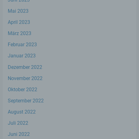
oder andere Stelle, die allein oder
gemeinsam mit anderen über die Zwecke
Mai 2023
und Mittel der Verarbeitung von
personenbezogenen Daten entscheidet.
April 2023
Sind die Zwecke und Mittel dieser
Verarbeitung durch das Unionsrecht oder
März 2023
das Recht der Mitgliedstaaten vorgegeben,
so kann der Verantwortliche
Februar 2023
beziehungsweise können die bestimmten
Kriterien seiner Benennung nach dem
Januar 2023
Unionsrecht oder dem Recht der
Dezember 2022
Mitgliedstaaten vorgesehen werden.
November 2022
h) Auftragsverarbeiter
Oktober 2022
September 2022
Auftragsverarbeiter ist eine natürliche oder
juristische Person, Behörde, Einrichtung
August 2022
oder andere Stelle, die personenbezogene
Daten im Auftrag des Verantwortlichen
Juli 2022
verarbeitet.
Juni 2022