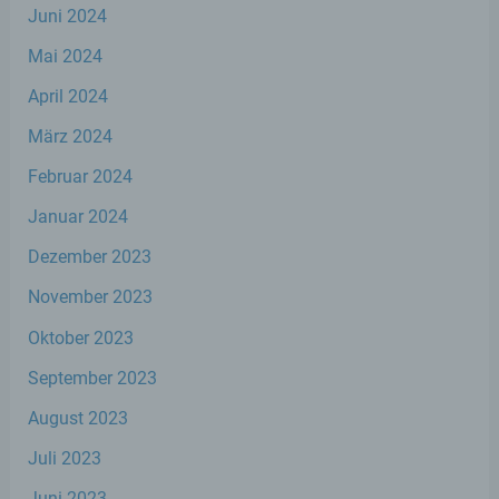
Juni 2024
Pseudonymisierung ist die Verarbeitung
personenbezogener Daten in einer Weise,
Mai 2024
auf welche die personenbezogenen Daten
ohne Hinzuziehung zusätzlicher
April 2024
Informationen nicht mehr einer spezifischen
betroffenen Person zugeordnet werden
März 2024
können, sofern diese zusätzlichen
Informationen gesondert aufbewahrt
Februar 2024
werden und technischen und
organisatorischen Maßnahmen unterliegen,
Januar 2024
die gewährleisten, dass die
personenbezogenen Daten nicht einer
Dezember 2023
identifizierten oder identifizierbaren
natürlichen Person zugewiesen werden.
November 2023
Oktober 2023
g) Verantwortlicher oder für die
September 2023
Verarbeitung Verantwortlicher
August 2023
Verantwortlicher oder für die Verarbeitung
Juli 2023
Verantwortlicher ist die natürliche oder
juristische Person, Behörde, Einrichtung
Juni 2023