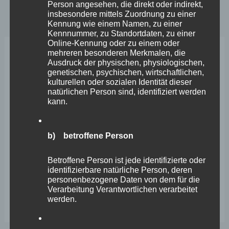
Person angesehen, die direkt oder indirekt,
insbesondere mittels Zuordnung zu einer
Kennung wie einem Namen, zu einer
Kennnummer, zu Standortdaten, zu einer
Online-Kennung oder zu einem oder
mehreren besonderen Merkmalen, die
Neueste Beiträge
Ausdruck der physischen, physiologischen,
genetischen, psychischen, wirtschaftlichen,
kulturellen oder sozialen Identität dieser
Wefelscheid lehnt Verfassungsänderung ab
natürlichen Person sind, identifiziert werden
kann.
VfL Kesselheim e.V. bittet Stadt um Unterstützung bei
Sanierung des Sportplatzes
b) betroffene Person
Engstelle in Aachener Straße – Wefelscheid: „Rübenach
erstickt im Verkehr“
Betroffene Person ist jede identifizierte oder
identifizierbare natürliche Person, deren
Wefelscheid besichtigt Fort Konstantin
personenbezogene Daten von dem für die
Verarbeitung Verantwortlichen verarbeitet
Wefelscheid bei 3-jährigem Jubiläum von Particura
werden.