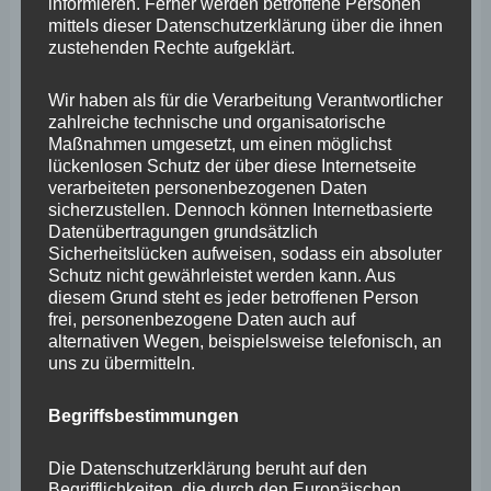
informieren. Ferner werden betroffene Personen
und Tourismusgebiete eingeschränkt werden, vielfach
mittels dieser Datenschutzerklärung über die ihnen
zustehenden Rechte aufgeklärt.
mit negativen Folgen für den heimischen Tourismus.“
Wir haben als für die Verarbeitung Verantwortlicher
Nach den Vorträgen wurde den Teilnehmern ein
zahlreiche technische und organisatorische
Resolutionsentwurf mit einem Forderungskatalog an die
Maßnahmen umgesetzt, um einen möglichst
lückenlosen Schutz der über diese Internetseite
Landesregierung vorgestellt. Im Anschluss diskutierten
verarbeiteten personenbezogenen Daten
die Anwesenden lebhaft, viele berichteten von
sicherzustellen. Dennoch können Internetbasierte
Datenübertragungen grundsätzlich
persönlichen Erfahrungen und trugen mit ihrem
Sicherheitslücken aufweisen, sodass ein absoluter
Fachwissen zum Inhalt der Resolution bei, die
Schutz nicht gewährleistet werden kann. Aus
diesem Grund steht es jeder betroffenen Person
anschließend verabschiedet wurde. „Dieses Ergebnis
frei, personenbezogene Daten auch auf
des „Wolfsgipfels“ tragen wir als Fraktion in die
alternativen Wegen, beispielsweise telefonisch, an
uns zu übermitteln.
Landespolitik und werden die Forderungen in Form einer
Entschließung an die Landesregierung richten“, zeigte
Begriffsbestimmungen
sich Initiator Wefelscheid im Anschluss zufrieden. „Der
Die Datenschutzerklärung beruht auf den
Landesregierung sollte jetzt klar sein: Hier sprechen die
Begrifflichkeiten, die durch den Europäischen