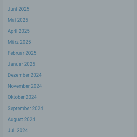
ihre künftige Verarbeitung einzuschränken.
Juni 2025
Mai 2025
e) Profiling
April 2025
Profiling ist jede Art der automatisierten
März 2025
Verarbeitung personenbezogener Daten,
die darin besteht, dass diese
Februar 2025
personenbezogenen Daten verwendet
werden, um bestimmte persönliche
Januar 2025
Aspekte, die sich auf eine natürliche Person
beziehen, zu bewerten, insbesondere, um
Dezember 2024
Aspekte bezüglich Arbeitsleistung,
wirtschaftlicher Lage, Gesundheit,
November 2024
persönlicher Vorlieben, Interessen,
Zuverlässigkeit, Verhalten, Aufenthaltsort
Oktober 2024
oder Ortswechsel dieser natürlichen Person
zu analysieren oder vorherzusagen.
September 2024
August 2024
f) Pseudonymisierung
Juli 2024