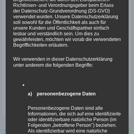
Betroffenen, hier sprechen die Fachleute. Das kann und
Richtlinien- und Verordnungsgeber beim Erlass
der Datenschutz-Grundverordnung (DS-GVO)
darf die Politik nicht länger ignorieren.“
verwendet wurden. Unsere Datenschutzerklärung
soll sowohl für die Öffentlichkeit als auch für
unsere Kunden und Geschäftspartner einfach
Die Resolution:
lesbar und verständlich sein. Um dies zu
gewährleisten, möchten wir vorab die verwendeten
Begrifflichkeiten erläutern.
Wir verwenden in dieser Datenschutzerklärung
unter anderem die folgenden Begriffe:
Resolution-2.-
a) personenbezogene Daten
Wolfs-Gipfel
Herunterladen
Related Images:
Personenbezogene Daten sind alle
Informationen, die sich auf eine identifizierte
oder identifizierbare natürliche Person (im
Folgenden „betroffene Person") beziehen.
←
Vorheriger Beitrag
Nächster Beitrag
→
Als identifizierbar wird eine natürliche