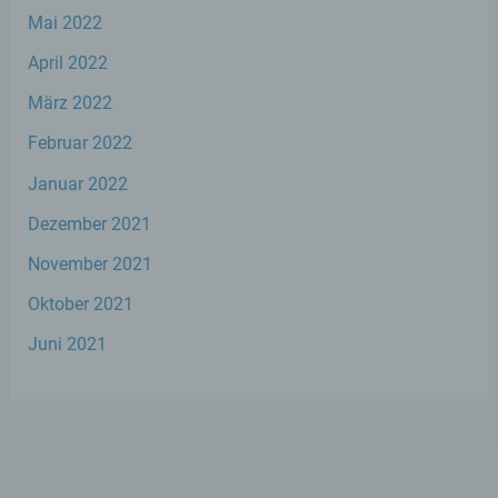
Mai 2022
i) Empfänger
April 2022
Empfänger ist eine natürliche oder
März 2022
juristische Person, Behörde, Einrichtung
oder andere Stelle, der personenbezogene
Februar 2022
Daten offengelegt werden, unabhängig
davon, ob es sich bei ihr um einen Dritten
Januar 2022
handelt oder nicht. Behörden, die im
Rahmen eines bestimmten
Dezember 2021
Untersuchungsauftrags nach dem
Unionsrecht oder dem Recht der
November 2021
Mitgliedstaaten möglicherweise
personenbezogene Daten erhalten, gelten
Oktober 2021
jedoch nicht als Empfänger.
Juni 2021
j) Dritter
Dritter ist eine natürliche oder juristische
Person, Behörde, Einrichtung oder andere
Stelle außer der betroffenen Person, dem