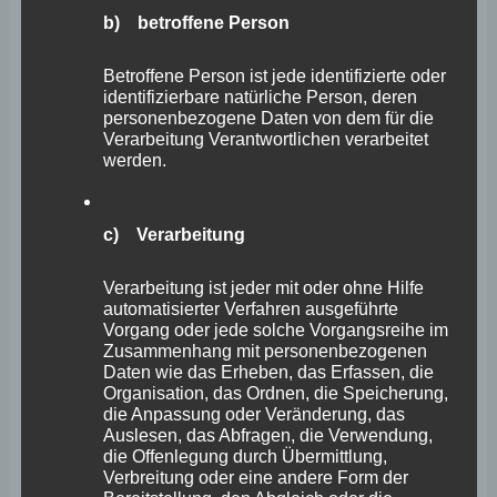
wir noch erheblichen Ausbaubedarf. Derzeit liegt die
b) betroffene Person
Förderung des Landes für Games bei jährlich 250.000
Euro, pro Projekt ist sie auf gerade mal 50.000 Euro
Betroffene Person ist jede identifizierte oder
identifizierbare natürliche Person, deren
gedeckelt. Das ist für eine Branche mit rund 10
personenbezogene Daten von dem für die
Milliarden Jahresumsatz in Deutschland einfach zu
Verarbeitung Verantwortlichen verarbeitet
werden.
gering angesetzt, bedenkt man außerdem, dass für
jeden an diese Branche gewährten Euro Zuschuss
c) Verarbeitung
statistisch drei Euro Steuergeld wieder eingespielt
werden. Selbst Robert Habeck hat auf der gamescom
Verarbeitung ist jeder mit oder ohne Hilfe
eingeräumt, dass die Bundesförderung nicht
automatisierter Verfahren ausgeführte
Vorgang oder jede solche Vorgangsreihe im
ausreichend ist. Zudem hat es den Anschein, dass der
Zusammenhang mit personenbezogenen
Bund die Förderung für Start-Ups und junge Entwickler
Daten wie das Erheben, das Erfassen, die
Organisation, das Ordnen, die Speicherung,
eher den Ländern überlassen will.
die Anpassung oder Veränderung, das
Auslesen, das Abfragen, die Verwendung,
die Offenlegung durch Übermittlung,
Damit ist für mich klar, es muss deutlich aufgestockt
Verbreitung oder eine andere Form der