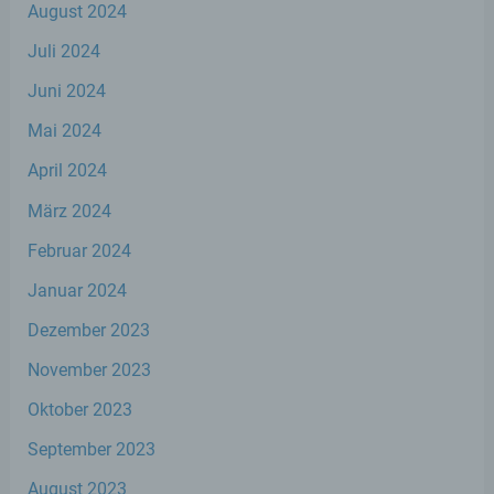
Mitgliedstaaten möglicherweise
August 2024
personenbezogene Daten erhalten, gelten
jedoch nicht als Empfänger.
Juli 2024
Juni 2024
j) Dritter
Mai 2024
Dritter ist eine natürliche oder juristische
April 2024
Person, Behörde, Einrichtung oder andere
März 2024
Stelle außer der betroffenen Person, dem
Verantwortlichen, dem Auftragsverarbeiter
Februar 2024
und den Personen, die unter der
unmittelbaren Verantwortung des
Januar 2024
Verantwortlichen oder des
Auftragsverarbeiters befugt sind, die
Dezember 2023
personenbezogenen Daten zu verarbeiten.
November 2023
Oktober 2023
k) Einwilligung
September 2023
Einwilligung ist jede von der betroffenen
Person freiwillig für den bestimmten Fall in
August 2023