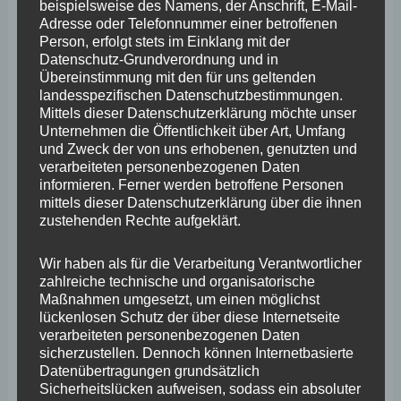
beispielsweise des Namens, der Anschrift, E-Mail-
politische Beachtung erhält, die sie eigentlich verdient:
Adresse oder Telefonnummer einer betroffenen
die rasante wirtschaftliche Entwicklung im Bereich der
Person, erfolgt stets im Einklang mit der
Datenschutz-Grundverordnung und in
Computervisualistik und Robotik.
Übereinstimmung mit den für uns geltenden
landesspezifischen Datenschutzbestimmungen.
Mittels dieser Datenschutzerklärung möchte unser
Vergangenen Monat war ich zu Besuch auf der
Unternehmen die Öffentlichkeit über Art, Umfang
gamescom in Köln und habe dort am Stand des Landes
und Zweck der von uns erhobenen, genutzten und
verarbeiteten personenbezogenen Daten
Rheinland-Pfalz viele interessante Einblicke erhalten. Mit
informieren. Ferner werden betroffene Personen
drei gamesrelevanten Universitätsstandorten und rund
mittels dieser Datenschutzerklärung über die ihnen
zustehenden Rechte aufgeklärt.
zwanzig Ausstellern vor Ort war unser Land stark
vertreten. Was Rheinland-Pfalz aber noch spürbar fehlt,
Wir haben als für die Verarbeitung Verantwortlicher
ist ein Standort für diese Branche in Rheinland-Pfalz, ein
zahlreiche technische und organisatorische
Maßnahmen umgesetzt, um einen möglichst
Games-Hub, der überregional mit games- und Software-
lückenlosen Schutz der über diese Internetseite
Entwicklung verbunden wird und attraktiv für junge
verarbeiteten personenbezogenen Daten
sicherzustellen. Dennoch können Internetbasierte
Entwickler ist, die derzeit leider viel zu oft nach dem
Datenübertragungen grundsätzlich
Studienabschluss in andere Bundesländer abwandern
Sicherheitslücken aufweisen, sodass ein absoluter