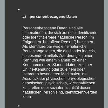
mehrere internationale Player im IT-Bereich und auch
das großstädtische Flair und die Verkehrsanbindung,
auf die viele moderne Unternehmen angewiesen sind.
a) personenbezogene Daten
Auch das gerade entstehende Robotik-Zentrum auf dem
Personenbezogene Daten sind alle
ehemaligen Rasselstein-Gelände in Neuwied wird
Informationen, die sich auf eine identifizierte
oder identifizierbare natürliche Person (im
künftig ein spannendes Betätigungsfeld für Entwickler
Folgenden „betroffene Person") beziehen.
und Programmierer darstellen. Auf rund 880.000
Als identifizierbar wird eine natürliche
Person angesehen, die direkt oder indirekt,
Quadratmetern soll dort Quartier und
insbesondere mittels Zuordnung zu einer
Technologieparkentwicklung stattfinden, einerseits für
Kennung wie einem Namen, zu einer
Kennnummer, zu Standortdaten, zu einer
über 1500 Wohneinheiten, andererseits aber auch für
Online-Kennung oder zu einem oder
ambitionierte Industrieprojekte auf hohem
mehreren besonderen Merkmalen, die
Ausdruck der physischen, physiologischen,
technologischen Niveau.
genetischen, psychischen, wirtschaftlichen,
kulturellen oder sozialen Identität dieser
natürlichen Person sind, identifiziert werden
Schauen wir aber auf die landesseitigen
kann.
Rahmenbedingungen für die Games-Branche, so sehen