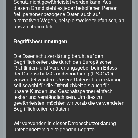
Schutz nicht gewährleistet werden kann. Aus
oder sogar ganz auswandern.
diesem Grund steht es jeder betroffenen Person
frei, personenbezogene Daten auch auf
alternativen Wegen, beispielsweise telefonisch, an
Zufälligerweise ist mir jüngst eine Broschüre des
uns zu übermitteln.
Wirtschaftsministeriums in die Hände gefallen. Ich darf
mit Erlaubnis des Präsidenten von der Seite acht
Begriffsbestimmungen
zitieren: „Rheinland-Pfalz ist ein bevorzugter Standort
Die Datenschutzerklärung beruht auf den
für Informationstechnologie und Multimedia. Rund 60
Begrifflichkeiten, die durch den Europäischen
Unternehmen sind am IT-Standort Koblenz aktiv, dazu
Richtlinien- und Verordnungsgeber beim Erlass
der Datenschutz-Grundverordnung (DS-GVO)
kommt viel wissenschaftliches Know-how.“
verwendet wurden. Unsere Datenschutzerklärung
soll sowohl für die Öffentlichkeit als auch für
unsere Kunden und Geschäftspartner einfach
Da möchte ich Ministerin Schmitt gerne zustimmen.
lesbar und verständlich sein. Um dies zu
Koblenz ist ein prädestinierter Standort, um Entwickler
gewährleisten, möchten wir vorab die verwendeten
Begrifflichkeiten erläutern.
anzusiedeln und ein attraktives Umfeld zu schaffen.
Dort haben wir den renommierten Studiengang
Wir verwenden in dieser Datenschutzerklärung
unter anderem die folgenden Begriffe:
Computervisualistik, das Technologiezentrum Koblenz,