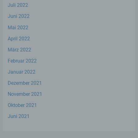
Juli 2022
Kurfürstenstraße 23
Juni 2022
56068 Koblenz
Mai 2022
Deutschland
April 2022
März 2022
02619153777
Februar 2022
E-Mail: info@stephan-wefelscheid.de
Januar 2022
Cookies / SessionStorage / LocalStorage
Dezember 2021
November 2021
Die Internetseiten verwenden teilweise so
genannte Cookies, LocalStorage und
Oktober 2021
SessionStorage. Dies dient dazu, unser Angebot
nutzerfreundlicher, effektiver und sicherer zu
Juni 2021
machen. Local Storage und SessionStorage ist
eine Technologie, mit welcher ihr Browser Daten
auf Ihrem Computer oder mobilen Gerät
abspeichert. Cookies sind Textdateien, welche