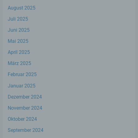
August 2025
h) Auftragsverarbeiter
Juli 2025
Auftragsverarbeiter ist eine natürliche oder
Juni 2025
juristische Person, Behörde, Einrichtung
oder andere Stelle, die personenbezogene
Mai 2025
Daten im Auftrag des Verantwortlichen
verarbeitet.
April 2025
März 2025
i) Empfänger
Februar 2025
Januar 2025
Empfänger ist eine natürliche oder
juristische Person, Behörde, Einrichtung
Dezember 2024
oder andere Stelle, der personenbezogene
Daten offengelegt werden, unabhängig
November 2024
davon, ob es sich bei ihr um einen Dritten
handelt oder nicht. Behörden, die im
Oktober 2024
Rahmen eines bestimmten
Untersuchungsauftrags nach dem
September 2024
Unionsrecht oder dem Recht der