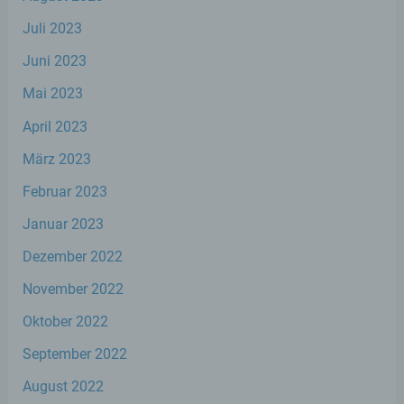
informierter Weise und unmissverständlich
abgegebene Willensbekundung in Form
Juli 2023
einer Erklärung oder einer sonstigen
Juni 2023
eindeutigen bestätigenden Handlung, mit
der die betroffene Person zu verstehen gibt,
Mai 2023
dass sie mit der Verarbeitung der sie
betreffenden personenbezogenen Daten
April 2023
einverstanden ist.
März 2023
Februar 2023
Name und Anschrift des für die Verarbeitung
Januar 2023
Verantwortlichen
Dezember 2022
Verantwortlicher im Sinne der Datenschutz-
November 2022
Grundverordnung, sonstiger in den Mitgliedstaaten
der Europäischen Union geltenden
Oktober 2022
Datenschutzgesetze und anderer Bestimmungen
mit datenschutzrechtlichem Charakter ist die:
September 2022
Stephan Wefelscheid, MdL
August 2022