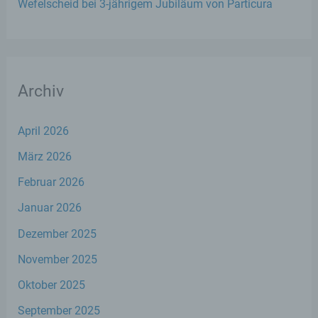
identifizierten oder identifizierbaren
Wefelscheid bei 3-jährigem Jubiläum von Particura
natürlichen Person zugewiesen werden.
g) Verantwortlicher oder für die
Verarbeitung Verantwortlicher
Archiv
Verantwortlicher oder für die Verarbeitung
Verantwortlicher ist die natürliche oder
April 2026
juristische Person, Behörde, Einrichtung
oder andere Stelle, die allein oder
März 2026
gemeinsam mit anderen über die Zwecke
und Mittel der Verarbeitung von
Februar 2026
personenbezogenen Daten entscheidet.
Sind die Zwecke und Mittel dieser
Januar 2026
Verarbeitung durch das Unionsrecht oder
das Recht der Mitgliedstaaten vorgegeben,
Dezember 2025
so kann der Verantwortliche
beziehungsweise können die bestimmten
November 2025
Kriterien seiner Benennung nach dem
Oktober 2025
Unionsrecht oder dem Recht der
Mitgliedstaaten vorgesehen werden.
September 2025