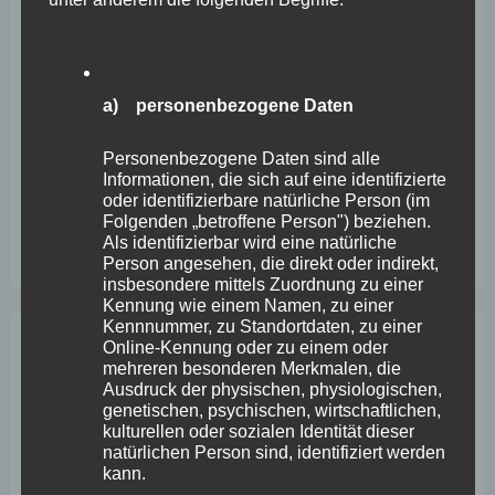
Wefelscheid lehnt Verfassungsänderung ab
VfL Kesselheim e.V. bittet Stadt um Unterstützung bei
Sanierung des Sportplatzes
a) personenbezogene Daten
Engstelle in Aachener Straße – Wefelscheid: „Rübenach
erstickt im Verkehr“
Personenbezogene Daten sind alle
Informationen, die sich auf eine identifizierte
Wefelscheid besichtigt Fort Konstantin
oder identifizierbare natürliche Person (im
Folgenden „betroffene Person") beziehen.
Wefelscheid bei 3-jährigem Jubiläum von Particura
Als identifizierbar wird eine natürliche
Person angesehen, die direkt oder indirekt,
insbesondere mittels Zuordnung zu einer
Kennung wie einem Namen, zu einer
Kennnummer, zu Standortdaten, zu einer
Online-Kennung oder zu einem oder
Archiv
mehreren besonderen Merkmalen, die
Ausdruck der physischen, physiologischen,
genetischen, psychischen, wirtschaftlichen,
April 2026
kulturellen oder sozialen Identität dieser
natürlichen Person sind, identifiziert werden
März 2026
kann.