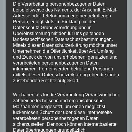
Die Verarbeitung personenbezogener Daten,
oder im Verteidigungsfall eingesetzt werden, um in
beispielsweise des Namens, der Anschrift, E-Mail-
Adresse oder Telefonnummer einer betroffenen
Rheinland-Pfalz zum Beispiel Rettungskräfte zu
Person, erfolgt stets im Einklang mit der
unterstützen oder kritische Infrastruktur zu schützen. Die
Datenschutz-Grundverordnung und in
Übereinstimmung mit den für uns geltenden
Reservisten halten sich dafür regelmäßig in Übung.
landesspezifischen Datenschutzbestimmungen.
Mittels dieser Datenschutzerklärung möchte unser
Die Kreisverbindungskommandos, die dem
Unternehmen die Öffentlichkeit über Art, Umfang
und Zweck der von uns erhobenen, genutzten und
Landeskommando Rheinland-Pfalz unterstellt sind,
verarbeiteten personenbezogenen Daten
üben regelmäßig zusammen mit den
informieren. Ferner werden betroffene Personen
mittels dieser Datenschutzerklärung über die ihnen
Hilfsorganisationen und bereiten sich auf verschiedene
zustehenden Rechte aufgeklärt.
Szenarien vor.“
Wir haben als für die Verarbeitung Verantwortlicher
zahlreiche technische und organisatorische
Das Engagement der ehrenamtlichen Reservisten sei
Maßnahmen umgesetzt, um einen möglichst
beeindruckend, so Wefelscheid: „Trotz aller Widrigkeiten,
lückenlosen Schutz der über diese Internetseite
verarbeiteten personenbezogenen Daten
bürokratischer Hürden und herausfordernden Übungen
sicherzustellen. Dennoch können Internetbasierte
gibt es viele, die sich dem ehrenamtlichen Dienst an
Datenübertragungen grundsätzlich