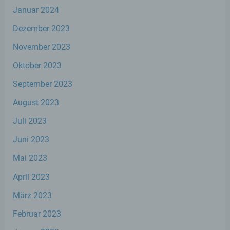
Januar 2024
beziehen, zu bewerten, insbesondere, um
Aspekte bezüglich Arbeitsleistung,
Dezember 2023
wirtschaftlicher Lage, Gesundheit,
persönlicher Vorlieben, Interessen,
November 2023
Zuverlässigkeit, Verhalten, Aufenthaltsort
oder Ortswechsel dieser natürlichen Person
Oktober 2023
zu analysieren oder vorherzusagen.
September 2023
August 2023
f) Pseudonymisierung
Juli 2023
Pseudonymisierung ist die Verarbeitung
personenbezogener Daten in einer Weise,
Juni 2023
auf welche die personenbezogenen Daten
ohne Hinzuziehung zusätzlicher
Mai 2023
Informationen nicht mehr einer spezifischen
betroffenen Person zugeordnet werden
April 2023
können, sofern diese zusätzlichen
März 2023
Informationen gesondert aufbewahrt
werden und technischen und
Februar 2023
organisatorischen Maßnahmen unterliegen,
die gewährleisten, dass die