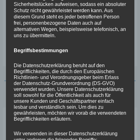
Sicherheitslücken aufweisen, sodass ein absoluter
unserem Land und vor allem seiner Bevölkerung
Schutz nicht gewährleistet werden kann. Aus
verschrieben haben. Das verdient unsere Anerkennung,
diesem Grund steht es jeder betroffenen Person
frei, personenbezogene Daten auch auf
denn wenn es hart auf hart kommt sind es diese Männer
alternativen Wegen, beispielsweise telefonisch, an
und Frauen, die gemeinsam mit den Streitkräften und
uns zu übermitteln.
dem Bevölkerungs- und Katastrophenschutz für unser
Begriffsbestimmungen
aller Sicherheit sorgen.“
Die Datenschutzerklärung beruht auf den
Begrifflichkeiten, die durch den Europäischen
Richtlinien- und Verordnungsgeber beim Erlass
←
Vorheriger Beitrag
Nächster Beitrag
→
der Datenschutz-Grundverordnung (DS-GVO)
verwendet wurden. Unsere Datenschutzerklärung
soll sowohl für die Öffentlichkeit als auch für
unsere Kunden und Geschäftspartner einfach
lesbar und verständlich sein. Um dies zu
gewährleisten, möchten wir vorab die verwendeten
Begrifflichkeiten erläutern.
Neueste Beiträge
Wir verwenden in dieser Datenschutzerklärung
unter anderem die folgenden Begriffe: