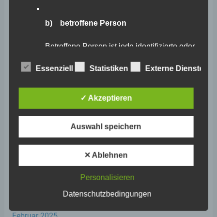
Februar 2026
b) betroffene Person
Januar 2026
Dezember 2025
Betroffene Person ist jede identifizierte oder
identifizierbare natürliche Person, deren
November 2025
personenbezogene Daten von dem für die
Essenziell
Statistiken
Externe Dienste
Verarbeitung Verantwortlichen verarbeitet
Oktober 2025
werden.
September 2025
✓ Akzeptieren
August 2025
c) Verarbeitung
Auswahl speichern
Juli 2025
Verarbeitung ist jeder mit oder ohne Hilfe
Juni 2025
automatisierter Verfahren ausgeführte
✕ Ablehnen
Vorgang oder jede solche Vorgangsreihe im
Mai 2025
Zusammenhang mit personenbezogenen
Daten wie das Erheben, das Erfassen, die
Personalisieren
April 2025
Organisation, das Ordnen, die Speicherung,
die Anpassung oder Veränderung, das
Datenschutzbedingungen
März 2025
Auslesen, das Abfragen, die Verwendung,
die Offenlegung durch Übermittlung,
Februar 2025