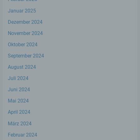
Verbreitung oder eine andere Form der
Bereitstellung, den Abgleich oder die
Januar 2025
Verknüpfung, die Einschränkung, das
Löschen oder die Vernichtung.
Dezember 2024
November 2024
d) Einschränkung der Verarbeitung
Oktober 2024
September 2024
Einschränkung der Verarbeitung ist die
Markierung gespeicherter
August 2024
personenbezogener Daten mit dem Ziel,
ihre künftige Verarbeitung einzuschränken.
Juli 2024
Juni 2024
e) Profiling
Mai 2024
Profiling ist jede Art der automatisierten
April 2024
Verarbeitung personenbezogener Daten,
die darin besteht, dass diese
März 2024
personenbezogenen Daten verwendet
werden, um bestimmte persönliche
Februar 2024
Aspekte, die sich auf eine natürliche Person