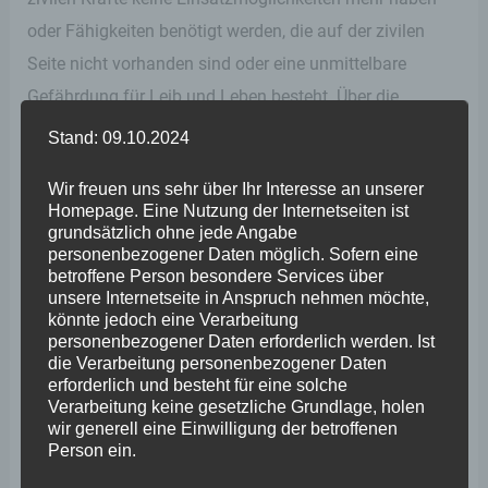
oder Fähigkeiten benötigt werden, die auf der zivilen
Seite nicht vorhanden sind oder eine unmittelbare
Gefährdung für Leib und Leben besteht. Über die
Unterstützungsanträge wird auf Bundesebene
Stand: 09.10.2024
entschieden, gegebenenfalls auch im Nachhinein.
Wir freuen uns sehr über Ihr Interesse an unserer
Homepage. Eine Nutzung der Internetseiten ist
Besonders interessierte Wefelscheid auch der Aufbau
grundsätzlich ohne jede Angabe
personenbezogener Daten möglich. Sofern eine
der Heimatschutzkompanien: „Aktuell gibt es in
betroffene Person besondere Services über
Rheinland-Pfalz drei Heimatschutzkompanien,
unsere Internetseite in Anspruch nehmen möchte,
könnte jedoch eine Verarbeitung
bestehend aus Reservisten, eine mit Sitz in Mainz und
personenbezogener Daten erforderlich werden. Ist
eine mit Sitz in Idar-Oberstein. Die dritte mit Sitz in
die Verarbeitung personenbezogener Daten
erforderlich und besteht für eine solche
Germersheim ist im Aufwuchs. Diese Kompanien
Verarbeitung keine gesetzliche Grundlage, holen
gehören zum Heimatschutzregiment 2 in Münster und
wir generell eine Einwilligung der betroffenen
Person ein.
sind Bestandteil der neu aufgestellten
Heimatschutzdivision. Sie können bei Katastrophen