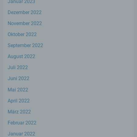
Januar 2023
personenbezogenen Daten nicht einer
identifizierten oder identifizierbaren
Dezember 2022
natürlichen Person zugewiesen werden.
November 2022
Oktober 2022
g) Verantwortlicher oder für die
Verarbeitung Verantwortlicher
September 2022
Verantwortlicher oder für die Verarbeitung
August 2022
Verantwortlicher ist die natürliche oder
juristische Person, Behörde, Einrichtung
Juli 2022
oder andere Stelle, die allein oder
Juni 2022
gemeinsam mit anderen über die Zwecke
und Mittel der Verarbeitung von
Mai 2022
personenbezogenen Daten entscheidet.
Sind die Zwecke und Mittel dieser
April 2022
Verarbeitung durch das Unionsrecht oder
das Recht der Mitgliedstaaten vorgegeben,
März 2022
so kann der Verantwortliche
beziehungsweise können die bestimmten
Februar 2022
Kriterien seiner Benennung nach dem
Unionsrecht oder dem Recht der
Januar 2022
Mitgliedstaaten vorgesehen werden.