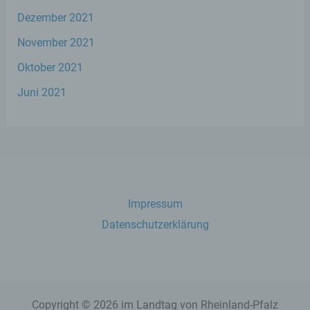
Dezember 2021
November 2021
h) Auftragsverarbeiter
Oktober 2021
Auftragsverarbeiter ist eine natürliche oder
juristische Person, Behörde, Einrichtung
Juni 2021
oder andere Stelle, die personenbezogene
Daten im Auftrag des Verantwortlichen
verarbeitet.
i) Empfänger
Impressum
Empfänger ist eine natürliche oder
juristische Person, Behörde, Einrichtung
Datenschutzerklärung
oder andere Stelle, der personenbezogene
Daten offengelegt werden, unabhängig
davon, ob es sich bei ihr um einen Dritten
handelt oder nicht. Behörden, die im
Rahmen eines bestimmten
Untersuchungsauftrags nach dem
Copyright © 2026 im Landtag von Rheinland-Pfalz