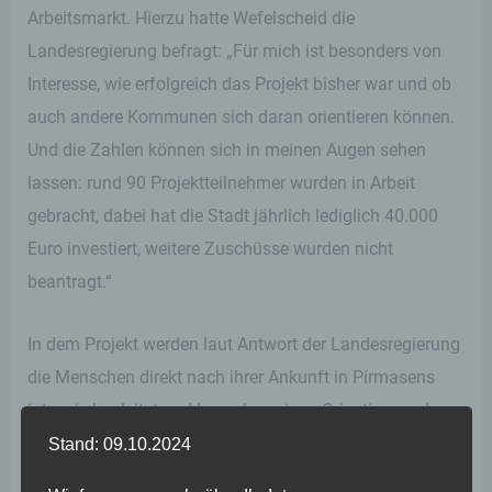
Arbeitsmarkt. Hierzu hatte Wefelscheid die
Landesregierung befragt: „Für mich ist besonders von
Interesse, wie erfolgreich das Projekt bisher war und ob
auch andere Kommunen sich daran orientieren können.
Und die Zahlen können sich in meinen Augen sehen
lassen: rund 90 Projektteilnehmer wurden in Arbeit
gebracht, dabei hat die Stadt jährlich lediglich 40.000
Euro investiert, weitere Zuschüsse wurden nicht
beantragt.“
In dem Projekt werden laut Antwort der Landesregierung
die Menschen direkt nach ihrer Ankunft in Pirmasens
intensiv begleitet und besuchen einen Orientierungskurs.
Dort lernen sie die deutsche Sprache und werden mit
Stand: 09.10.2024
den Gepflogenheiten in Deutschland vertraut gemacht.