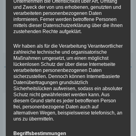
Unternehmen die Öffentlichkeit über Art, Umfang
wie der Pirmasenser Weg auch anderswo umgesetzt
und Zweck der von uns erhobenen, genutzten und
werden kann. Denn Asylbewerber, die in Arbeit gebracht
verarbeiteten personenbezogenen Daten
informieren. Ferner werden betroffene Personen
werden, bringen dem Staat und der Gesellschaft Geld
mittels dieser Datenschutzerklärung über die ihnen
ein anstatt Kosten zu verursachen. In Koblenz und im
zustehenden Rechte aufgeklärt.
Landtag werde ich hierfür werben.“
Wir haben als für die Verarbeitung Verantwortlicher
zahlreiche technische und organisatorische
Maßnahmen umgesetzt, um einen möglichst
lückenlosen Schutz der über diese Internetseite
←
Vorheriger Beitrag
Nächster Beitrag
→
verarbeiteten personenbezogenen Daten
sicherzustellen. Dennoch können Internetbasierte
Datenübertragungen grundsätzlich
Sicherheitslücken aufweisen, sodass ein absoluter
Schutz nicht gewährleistet werden kann. Aus
diesem Grund steht es jeder betroffenen Person
Neueste Beiträge
frei, personenbezogene Daten auch auf
alternativen Wegen, beispielsweise telefonisch, an
uns zu übermitteln.
Wefelscheid lehnt Verfassungsänderung ab
Begriffsbestimmungen
VfL Kesselheim e.V. bittet Stadt um Unterstützung bei