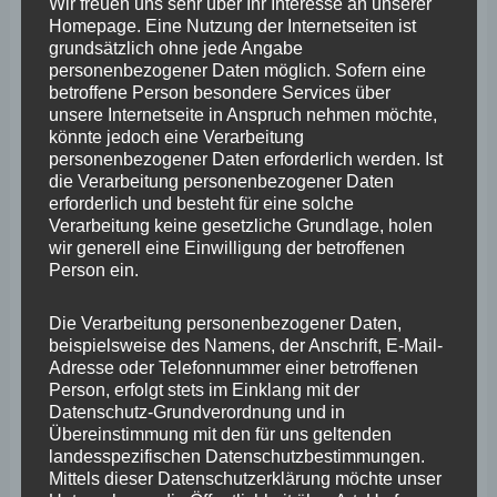
Wir freuen uns sehr über Ihr Interesse an unserer
Zudem erhalten sie Unterstützung um sich im Alltag
Homepage. Eine Nutzung der Internetseiten ist
grundsätzlich ohne jede Angabe
zurecht zu finden. Schon nach wenigen Wochen
personenbezogener Daten möglich. Sofern eine
nehmen sie einen 1-Euro-Job auf und können bald
betroffene Person besondere Services über
unsere Internetseite in Anspruch nehmen möchte,
darauf in den ersten Arbeitsmarkt vermittelt werden.
könnte jedoch eine Verarbeitung
personenbezogener Daten erforderlich werden. Ist
„Hier werden die Menschen aufgefangen und dem
die Verarbeitung personenbezogener Daten
erforderlich und besteht für eine solche
Arbeitsmarkt verfügbar gemacht. Gerade in unserer Zeit,
Verarbeitung keine gesetzliche Grundlage, holen
wo Unternehmen händeringend nach Arbeitskräften
wir generell eine Einwilligung der betroffenen
Person ein.
suchen, bietet das große Chancen und erhöht die
Akzeptanz in der Bevölkerung. Pirmasens geht da mit
Die Verarbeitung personenbezogener Daten,
gutem Beispiel voran“, lobt Wefelscheid. „Nun wäre es
beispielsweise des Namens, der Anschrift, E-Mail-
Adresse oder Telefonnummer einer betroffenen
an der Zeit, sich dieses gelungene Projekt als Beispiel zu
Person, erfolgt stets im Einklang mit der
nehmen und es schnellstmöglich auf andere
Datenschutz-Grundverordnung und in
Übereinstimmung mit den für uns geltenden
Kommunen zu übertragen. Das Land muss hier
landesspezifischen Datenschutzbestimmungen.
unterstützen, indem es etwa einen Leitfaden herausgibt,
Mittels dieser Datenschutzerklärung möchte unser