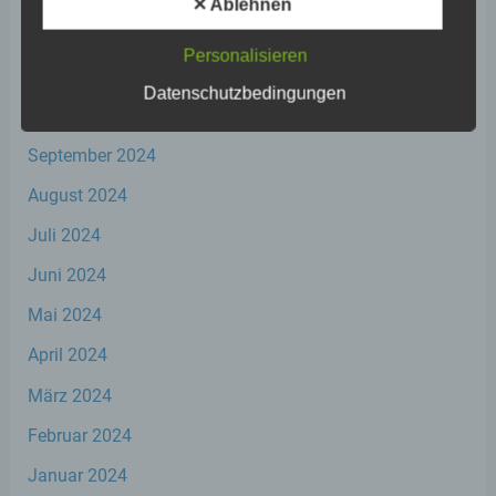
werden.
✕ Ablehnen
Dezember 2024
Personalisieren
c) Verarbeitung
November 2024
Datenschutzbedingungen
Oktober 2024
Verarbeitung ist jeder mit oder ohne Hilfe
automatisierter Verfahren ausgeführte
September 2024
Vorgang oder jede solche Vorgangsreihe im
Zusammenhang mit personenbezogenen
August 2024
Daten wie das Erheben, das Erfassen, die
Organisation, das Ordnen, die Speicherung,
Juli 2024
die Anpassung oder Veränderung, das
Juni 2024
Auslesen, das Abfragen, die Verwendung,
die Offenlegung durch Übermittlung,
Mai 2024
Verbreitung oder eine andere Form der
Bereitstellung, den Abgleich oder die
April 2024
Verknüpfung, die Einschränkung, das
Löschen oder die Vernichtung.
März 2024
Februar 2024
d) Einschränkung der Verarbeitung
Januar 2024