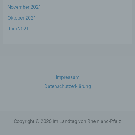
Verantwortlicher oder für die Verarbeitung
November 2021
Verantwortlicher ist die natürliche oder
juristische Person, Behörde, Einrichtung
Oktober 2021
oder andere Stelle, die allein oder
gemeinsam mit anderen über die Zwecke
Juni 2021
und Mittel der Verarbeitung von
personenbezogenen Daten entscheidet.
Sind die Zwecke und Mittel dieser
Verarbeitung durch das Unionsrecht oder
das Recht der Mitgliedstaaten vorgegeben,
so kann der Verantwortliche
beziehungsweise können die bestimmten
Kriterien seiner Benennung nach dem
Impressum
Unionsrecht oder dem Recht der
Mitgliedstaaten vorgesehen werden.
Datenschutzerklärung
h) Auftragsverarbeiter
Auftragsverarbeiter ist eine natürliche oder
Copyright © 2026 im Landtag von Rheinland-Pfalz
juristische Person, Behörde, Einrichtung
oder andere Stelle, die personenbezogene