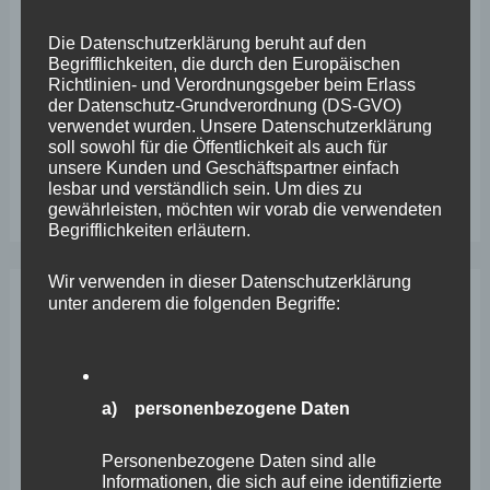
Sanierung des Sportplatzes
Die Datenschutzerklärung beruht auf den
Begrifflichkeiten, die durch den Europäischen
Engstelle in Aachener Straße – Wefelscheid: „Rübenach
Richtlinien- und Verordnungsgeber beim Erlass
der Datenschutz-Grundverordnung (DS-GVO)
erstickt im Verkehr“
verwendet wurden. Unsere Datenschutzerklärung
soll sowohl für die Öffentlichkeit als auch für
Wefelscheid besichtigt Fort Konstantin
unsere Kunden und Geschäftspartner einfach
Wefelscheid bei 3-jährigem Jubiläum von Particura
lesbar und verständlich sein. Um dies zu
gewährleisten, möchten wir vorab die verwendeten
Begrifflichkeiten erläutern.
Wir verwenden in dieser Datenschutzerklärung
unter anderem die folgenden Begriffe:
Archiv
April 2026
a) personenbezogene Daten
März 2026
Personenbezogene Daten sind alle
Februar 2026
Informationen, die sich auf eine identifizierte