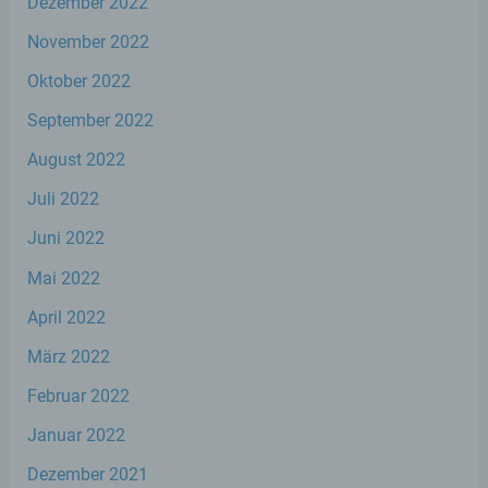
Dezember 2022
f) Pseudonymisierung
November 2022
Oktober 2022
Pseudonymisierung ist die Verarbeitung
personenbezogener Daten in einer Weise,
September 2022
auf welche die personenbezogenen Daten
ohne Hinzuziehung zusätzlicher
August 2022
Informationen nicht mehr einer spezifischen
betroffenen Person zugeordnet werden
Juli 2022
können, sofern diese zusätzlichen
Informationen gesondert aufbewahrt
Juni 2022
werden und technischen und
organisatorischen Maßnahmen unterliegen,
Mai 2022
die gewährleisten, dass die
personenbezogenen Daten nicht einer
April 2022
identifizierten oder identifizierbaren
natürlichen Person zugewiesen werden.
März 2022
Februar 2022
g) Verantwortlicher oder für die
Januar 2022
Verarbeitung Verantwortlicher
Dezember 2021