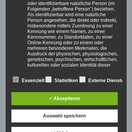
Januar 2026
oder identifizierbare natürliche Person (im
Folgenden „betroffene Person") beziehen.
Dezember 2025
Als identifizierbar wird eine natürliche
Person angesehen, die direkt oder indirekt,
November 2025
insbesondere mittels Zuordnung zu einer
Kennung wie einem Namen, zu einer
Oktober 2025
Kennnummer, zu Standortdaten, zu einer
Online-Kennung oder zu einem oder
September 2025
mehreren besonderen Merkmalen, die
Ausdruck der physischen, physiologischen,
August 2025
genetischen, psychischen, wirtschaftlichen,
kulturellen oder sozialen Identität dieser
Juli 2025
natürlichen Person sind, identifiziert werden
kann.
Juni 2025
Essenziell
Statistiken
Externe Dienste
Mai 2025
b) betroffene Person
✓ Akzeptieren
April 2025
März 2025
Betroffene Person ist jede identifizierte oder
identifizierbare natürliche Person, deren
Auswahl speichern
Februar 2025
personenbezogene Daten von dem für die
Verarbeitung Verantwortlichen verarbeitet
Januar 2025