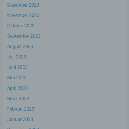
Einschränkung der Verarbeitung ist die
Dezember 2023
Markierung gespeicherter
personenbezogener Daten mit dem Ziel,
November 2023
ihre künftige Verarbeitung einzuschränken.
Oktober 2023
September 2023
e) Profiling
August 2023
Profiling ist jede Art der automatisierten
Juli 2023
Verarbeitung personenbezogener Daten,
die darin besteht, dass diese
Juni 2023
personenbezogenen Daten verwendet
werden, um bestimmte persönliche
Mai 2023
Aspekte, die sich auf eine natürliche Person
beziehen, zu bewerten, insbesondere, um
April 2023
Aspekte bezüglich Arbeitsleistung,
wirtschaftlicher Lage, Gesundheit,
März 2023
persönlicher Vorlieben, Interessen,
Zuverlässigkeit, Verhalten, Aufenthaltsort
Februar 2023
oder Ortswechsel dieser natürlichen Person
zu analysieren oder vorherzusagen.
Januar 2023