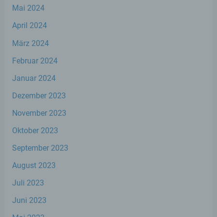
Mai 2024
Verarbeitung ist jeder mit oder ohne Hilfe
automatisierter Verfahren ausgeführte
April 2024
Vorgang oder jede solche Vorgangsreihe im
Zusammenhang mit personenbezogenen
März 2024
Daten wie das Erheben, das Erfassen, die
Organisation, das Ordnen, die Speicherung,
Februar 2024
die Anpassung oder Veränderung, das
Auslesen, das Abfragen, die Verwendung,
Januar 2024
die Offenlegung durch Übermittlung,
Verbreitung oder eine andere Form der
Dezember 2023
Bereitstellung, den Abgleich oder die
Verknüpfung, die Einschränkung, das
November 2023
Löschen oder die Vernichtung.
Oktober 2023
September 2023
d) Einschränkung der Verarbeitung
August 2023
Einschränkung der Verarbeitung ist die
Juli 2023
Markierung gespeicherter
personenbezogener Daten mit dem Ziel,
Juni 2023
ihre künftige Verarbeitung einzuschränken.