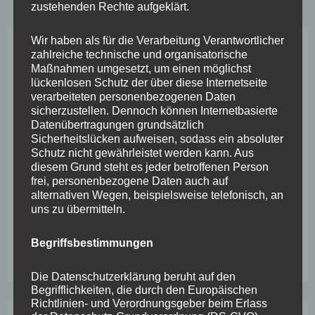
zustehenden Rechte aufgeklärt.
Wir haben als für die Verarbeitung Verantwortlicher
zahlreiche technische und organisatorische
Neueste Beiträge
Maßnahmen umgesetzt, um einen möglichst
lückenlosen Schutz der über diese Internetseite
verarbeiteten personenbezogenen Daten
Wefelscheid lehnt Verfassungsänderung ab
sicherzustellen. Dennoch können Internetbasierte
Datenübertragungen grundsätzlich
VfL Kesselheim e.V. bittet Stadt um Unterstützung bei
Sicherheitslücken aufweisen, sodass ein absoluter
Sanierung des Sportplatzes
Schutz nicht gewährleistet werden kann. Aus
diesem Grund steht es jeder betroffenen Person
Engstelle in Aachener Straße – Wefelscheid: „Rübenach
frei, personenbezogene Daten auch auf
alternativen Wegen, beispielsweise telefonisch, an
erstickt im Verkehr“
uns zu übermitteln.
Wefelscheid besichtigt Fort Konstantin
Begriffsbestimmungen
Wefelscheid bei 3-jährigem Jubiläum von Particura
Die Datenschutzerklärung beruht auf den
Begrifflichkeiten, die durch den Europäischen
Richtlinien- und Verordnungsgeber beim Erlass