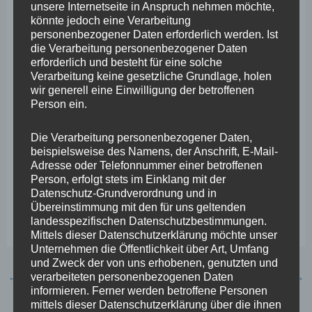
unsere Internetseite in Anspruch nehmen möchte,
„Hier biete ich gerne an, mich bei der Stadtverwaltung
könnte jedoch eine Verarbeitung
einzusetzen, dass diese bei der Suche unterstützt. Den
personenbezogener Daten erforderlich werden. Ist
die Verarbeitung personenbezogener Daten
Ausfall dieses schönen Festes müssen wir verhindern,
erforderlich und besteht für eine solche
insbesondere im Sinne der Kinder“, zeigt sich
Verarbeitung keine gesetzliche Grundlage, holen
wir generell eine Einwilligung der betroffenen
Wefelscheid entschlossen. „Aber auch an die
Person ein.
Bevölkerung möchte ich den Aufruf richten: Wenn Ihnen
ein größeres freies Grundstück im Koblenzer
Die Verarbeitung personenbezogener Daten,
beispielsweise des Namens, der Anschrift, E-Mail-
Stadtbereich nahe der Vorstadt bekannt ist, möglichst
Adresse oder Telefonnummer einer betroffenen
ohne Bäume und direkt anliegende Wohnhäuser, dann
Person, erfolgt stets im Einklang mit der
Datenschutz-Grundverordnung und in
geben Sie mir oder der Kirmesgesellschaft gerne
Übereinstimmung mit den für uns geltenden
Bescheid.“
landesspezifischen Datenschutzbestimmungen.
Mittels dieser Datenschutzerklärung möchte unser
Unternehmen die Öffentlichkeit über Art, Umfang
und Zweck der von uns erhobenen, genutzten und
←
Vorheriger Beitrag
Nächster Beitrag
→
verarbeiteten personenbezogenen Daten
informieren. Ferner werden betroffene Personen
mittels dieser Datenschutzerklärung über die ihnen