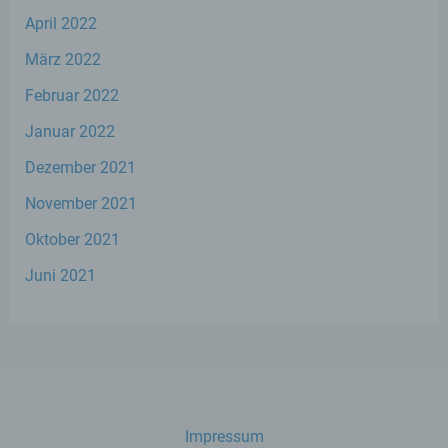
personenbezogener Daten in einer Weise,
auf welche die personenbezogenen Daten
April 2022
ohne Hinzuziehung zusätzlicher
März 2022
Informationen nicht mehr einer spezifischen
betroffenen Person zugeordnet werden
Februar 2022
können, sofern diese zusätzlichen
Informationen gesondert aufbewahrt
Januar 2022
werden und technischen und
organisatorischen Maßnahmen unterliegen,
Dezember 2021
die gewährleisten, dass die
personenbezogenen Daten nicht einer
November 2021
identifizierten oder identifizierbaren
natürlichen Person zugewiesen werden.
Oktober 2021
Juni 2021
g) Verantwortlicher oder für die
Verarbeitung Verantwortlicher
Verantwortlicher oder für die Verarbeitung
Verantwortlicher ist die natürliche oder
juristische Person, Behörde, Einrichtung
oder andere Stelle, die allein oder
Impressum
gemeinsam mit anderen über die Zwecke