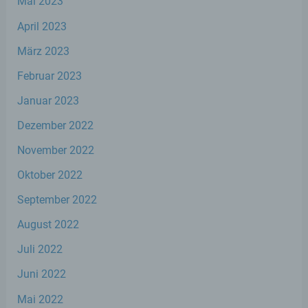
Mai 2023
April 2023
e) Profiling
März 2023
Profiling ist jede Art der automatisierten
Verarbeitung personenbezogener Daten,
Februar 2023
die darin besteht, dass diese
personenbezogenen Daten verwendet
Januar 2023
werden, um bestimmte persönliche
Dezember 2022
Aspekte, die sich auf eine natürliche Person
beziehen, zu bewerten, insbesondere, um
November 2022
Aspekte bezüglich Arbeitsleistung,
wirtschaftlicher Lage, Gesundheit,
Oktober 2022
persönlicher Vorlieben, Interessen,
Zuverlässigkeit, Verhalten, Aufenthaltsort
September 2022
oder Ortswechsel dieser natürlichen Person
zu analysieren oder vorherzusagen.
August 2022
Juli 2022
f) Pseudonymisierung
Juni 2022
Pseudonymisierung ist die Verarbeitung
Mai 2022