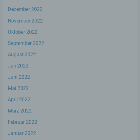
Bereitstellung, den Abgleich oder die
Verknüpfung, die Einschränkung, das
Dezember 2022
Löschen oder die Vernichtung.
November 2022
Oktober 2022
d) Einschränkung der Verarbeitung
September 2022
Einschränkung der Verarbeitung ist die
Markierung gespeicherter
August 2022
personenbezogener Daten mit dem Ziel,
Juli 2022
ihre künftige Verarbeitung einzuschränken.
Juni 2022
e) Profiling
Mai 2022
April 2022
Profiling ist jede Art der automatisierten
Verarbeitung personenbezogener Daten,
März 2022
die darin besteht, dass diese
personenbezogenen Daten verwendet
Februar 2022
werden, um bestimmte persönliche
Aspekte, die sich auf eine natürliche Person
Januar 2022
beziehen, zu bewerten, insbesondere, um