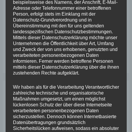
beispielsweise des Namens, der Anschrift, E-Mail-
VfL Kesselheim e.V. bittet Stadt um Unterstützung bei
Adresse oder Telefonnummer einer betroffenen
Person, erfolgt stets im Einklang mit der
Sanierung des Sportplatzes
Datenschutz-Grundverordnung und in
Übereinstimmung mit den für uns geltenden
Engstelle in Aachener Straße – Wefelscheid: „Rübenach
landesspezifischen Datenschutzbestimmungen.
erstickt im Verkehr“
Mittels dieser Datenschutzerklärung möchte unser
Unternehmen die Öffentlichkeit über Art, Umfang
Wefelscheid besichtigt Fort Konstantin
und Zweck der von uns erhobenen, genutzten und
verarbeiteten personenbezogenen Daten
Wefelscheid bei 3-jährigem Jubiläum von Particura
informieren. Ferner werden betroffene Personen
mittels dieser Datenschutzerklärung über die ihnen
zustehenden Rechte aufgeklärt.
Wir haben als für die Verarbeitung Verantwortlicher
zahlreiche technische und organisatorische
Archiv
Maßnahmen umgesetzt, um einen möglichst
lückenlosen Schutz der über diese Internetseite
verarbeiteten personenbezogenen Daten
April 2026
sicherzustellen. Dennoch können Internetbasierte
März 2026
Datenübertragungen grundsätzlich
Sicherheitslücken aufweisen, sodass ein absoluter