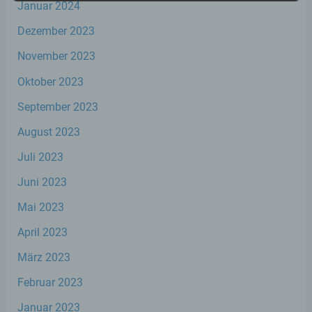
Januar 2024
b) betroffene Person
Dezember 2023
Betroffene Person ist jede identifizierte oder
November 2023
identifizierbare natürliche Person, deren
personenbezogene Daten von dem für die
Oktober 2023
Verarbeitung Verantwortlichen verarbeitet
werden.
September 2023
August 2023
c) Verarbeitung
Juli 2023
Verarbeitung ist jeder mit oder ohne Hilfe
Juni 2023
automatisierter Verfahren ausgeführte
Mai 2023
Vorgang oder jede solche Vorgangsreihe im
Zusammenhang mit personenbezogenen
April 2023
Daten wie das Erheben, das Erfassen, die
Organisation, das Ordnen, die Speicherung,
März 2023
die Anpassung oder Veränderung, das
Auslesen, das Abfragen, die Verwendung,
Februar 2023
die Offenlegung durch Übermittlung,
Verbreitung oder eine andere Form der
Januar 2023