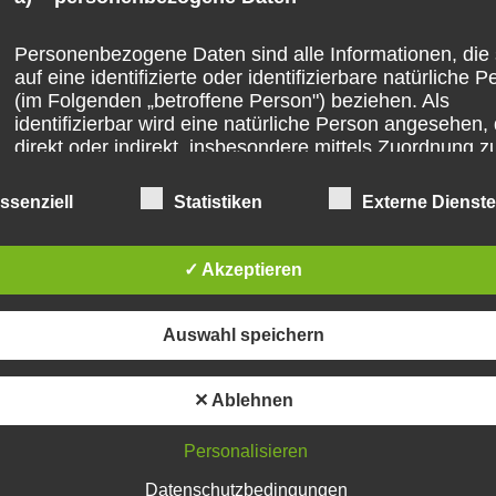
Personenbezogene Daten sind alle Informationen, die 
auf eine identifizierte oder identifizierbare natürliche 
(im Folgenden „betroffene Person") beziehen. Als
identifizierbar wird eine natürliche Person angesehen, 
direkt oder indirekt, insbesondere mittels Zuordnung z
einer Kennung wie einem Namen, zu einer Kennnumm
zu Standortdaten, zu einer Online-Kennung oder zu e
ssenziell
Statistiken
Externe Dienst
oder mehreren besonderen Merkmalen, die Ausdruck 
physischen, physiologischen, genetischen, psychische
wirtschaftlichen, kulturellen oder sozialen Identität dies
✓ Akzeptieren
natürlichen Person sind, identifiziert werden kann.
Auswahl speichern
b) betroffene Person
✕ Ablehnen
Betroffene Person ist jede identifizierte oder identifizie
natürliche Person, deren personenbezogene Daten vo
Personalisieren
dem für die Verarbeitung Verantwortlichen verarbeitet
Datenschutzbedingungen
werden.