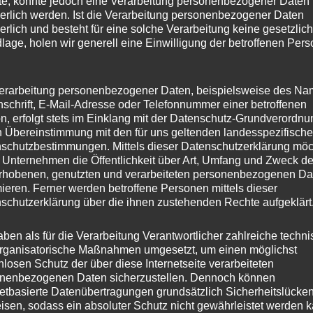
e, könnte jedoch eine Verarbeitung personenbezogener Daten
derlich werden. Ist die Verarbeitung personenbezogener Daten
derlich und besteht für eine solche Verarbeitung keine gesetzlic
lage, holen wir generell eine Einwilligung der betroffenen Pers
erarbeitung personenbezogener Daten, beispielsweise des Na
nschrift, E-Mail-Adresse oder Telefonnummer einer betroffenen
n, erfolgt stets im Einklang mit der Datenschutz-Grundverordnu
ch der rheinland-pfälzische Landtag von Mittwoch bis
n Übereinstimmung mit den für uns geltenden landesspezifisch
inisterpräsidentin Malu Dreyer mit einer
schutzbestimmungen. Mittels dieser Datenschutzerklärung mö
 Unternehmen die Öffentlichkeit über Art, Umfang und Zweck de
schließenden Aussprache der Fraktionen. Für die FREIE
rhobenen, genutzten und verarbeiteten personenbezogenen Da
chäftsführer Stephan Wefelscheid. Anschließend und in
mieren. Ferner werden betroffene Personen mittels dieser
schutzerklärung über die ihnen zustehenden Rechte aufgeklärt
ie Verabschiedung des Landeshaushalts 2022 und eine
aben als für die Verarbeitung Verantwortlicher zahlreiche techn
rganisatorische Maßnahmen umgesetzt, um einen möglichst
nlosen Schutz der über diese Internetseite verarbeiteten
 Grünen, FDP und FREIE WÄHLER eingebrachte
nenbezogenen Daten sicherzustellen. Dennoch können
netbasierte Datenübertragungen grundsätzlich Sicherheitslücke
17) hat zum Ziel, verschuldete Kommunen durch die
isen, sodass ein absoluter Schutz nicht gewährleistet werden k