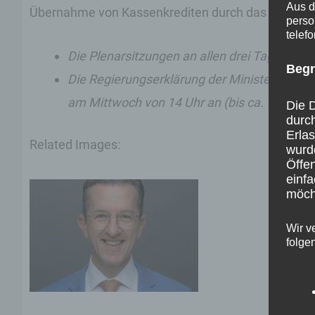
Aus d
Übernahme von Kassenkrediten durch das Land zu 
perso
telef
Die Plenarsitzungen an allen drei Tagen wer
Begr
Die Regierungserklärung der Ministerpräsid
am Mittwoch von 14 Uhr an (bis ca. 14.35 U
Die D
durc
Erla
Related Images:
wurd
Öffen
einfa
möcht
Wir v
folge