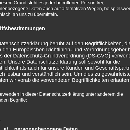
iesem Grund steht es jeder betroffenen Person frei,
entlasten.
nenbezogene Daten auch auf alternativen Wegen, beispielswe
onisch, an uns zu übermitteln.
den live auf www.landtag.rlp.de übertragen.
iffsbestimmungen
entin und die anschließende Aussprache der Fraktionen w
hr) live vom SWR-Fernsehen übertragen.
atenschutzerklärung beruht auf den Begrifflichkeiten, di
h den Europäischen Richtlinien- und Verordnungsgeber 
ss der Datenschutz-Grundverordnung (DS-GVO) verwen
en. Unsere Datenschutzerklärung soll sowohl für die
tlichkeit als auch für unsere Kunden und Geschäftspart
ch lesbar und verständlich sein. Um dies zu gewährleist
en wir vorab die verwendeten Begrifflichkeiten erläutern
erwenden in dieser Datenschutzerklärung unter anderem die
nden Begriffe:
a) personenbezogene Daten