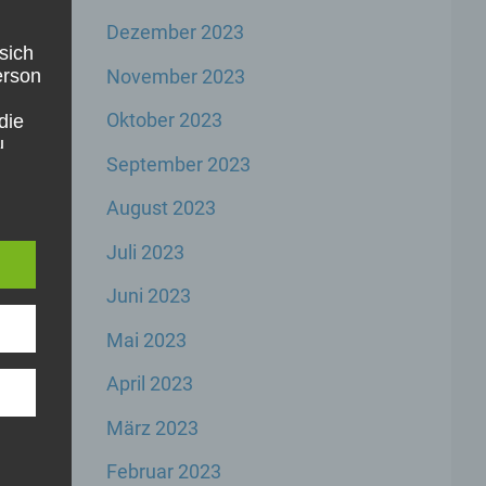
Dezember 2023
sich
November 2023
Person
Oktober 2023
die
u
September 2023
er,
inem
e
August 2023
der
n,
Juli 2023
er
Juni 2023
Mai 2023
April 2023
rbare
März 2023
n
Februar 2023