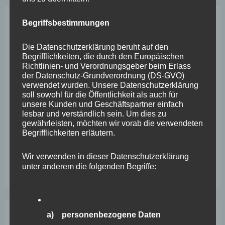
Begriffsbestimmungen
Neueste Beiträge
Die Datenschutzerklärung beruht auf den
Begrifflichkeiten, die durch den Europäischen
Wefelscheid lehnt Verfassungsänderung ab
Richtlinien- und Verordnungsgeber beim Erlass
der Datenschutz-Grundverordnung (DS-GVO)
VfL Kesselheim e.V. bittet Stadt um Unterstützung bei
verwendet wurden. Unsere Datenschutzerklärung
Sanierung des Sportplatzes
soll sowohl für die Öffentlichkeit als auch für
unsere Kunden und Geschäftspartner einfach
Engstelle in Aachener Straße – Wefelscheid: „Rübenach
lesbar und verständlich sein. Um dies zu
gewährleisten, möchten wir vorab die verwendeten
erstickt im Verkehr“
Begrifflichkeiten erläutern.
Wefelscheid besichtigt Fort Konstantin
Wir verwenden in dieser Datenschutzerklärung
Wefelscheid bei 3-jährigem Jubiläum von Particura
unter anderem die folgenden Begriffe:
a) personenbezogene Daten