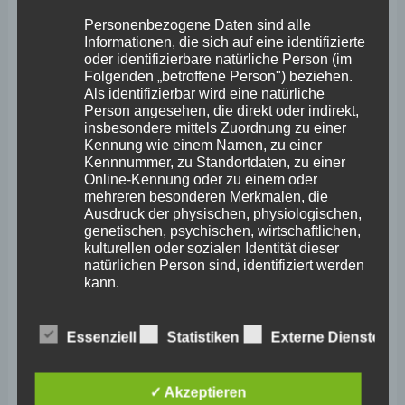
Archiv
Personenbezogene Daten sind alle
Informationen, die sich auf eine identifizierte
April 2026
oder identifizierbare natürliche Person (im
Folgenden „betroffene Person") beziehen.
März 2026
Als identifizierbar wird eine natürliche
Person angesehen, die direkt oder indirekt,
Februar 2026
insbesondere mittels Zuordnung zu einer
Kennung wie einem Namen, zu einer
Januar 2026
Kennnummer, zu Standortdaten, zu einer
Online-Kennung oder zu einem oder
Dezember 2025
mehreren besonderen Merkmalen, die
Ausdruck der physischen, physiologischen,
November 2025
genetischen, psychischen, wirtschaftlichen,
Oktober 2025
kulturellen oder sozialen Identität dieser
natürlichen Person sind, identifiziert werden
September 2025
kann.
August 2025
Essenziell
Statistiken
Externe Dienste
b) betroffene Person
Juli 2025
Juni 2025
Betroffene Person ist jede identifizierte oder
✓ Akzeptieren
identifizierbare natürliche Person, deren