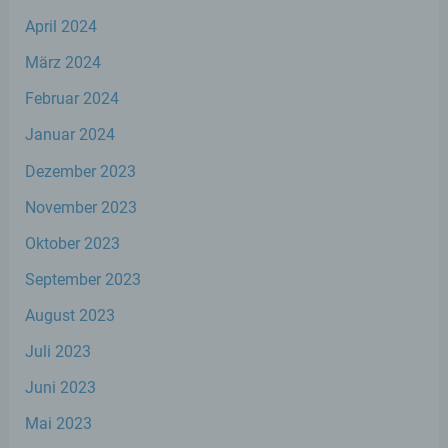
d) Einschränkung der Verarbeitung
April 2024
März 2024
Einschränkung der Verarbeitung ist die
Markierung gespeicherter
Februar 2024
personenbezogener Daten mit dem Ziel,
ihre künftige Verarbeitung einzuschränken.
Januar 2024
Dezember 2023
e) Profiling
November 2023
Profiling ist jede Art der automatisierten
Oktober 2023
Verarbeitung personenbezogener Daten,
die darin besteht, dass diese
September 2023
personenbezogenen Daten verwendet
werden, um bestimmte persönliche
August 2023
Aspekte, die sich auf eine natürliche Person
beziehen, zu bewerten, insbesondere, um
Juli 2023
Aspekte bezüglich Arbeitsleistung,
Juni 2023
wirtschaftlicher Lage, Gesundheit,
persönlicher Vorlieben, Interessen,
Mai 2023
Zuverlässigkeit, Verhalten, Aufenthaltsort
oder Ortswechsel dieser natürlichen Person