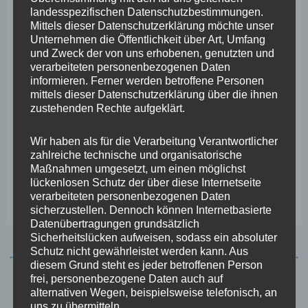
landesspezifischen Datenschutzbestimmungen.
Mittels dieser Datenschutzerklärung möchte unser
„Die unterdurchschnittliche Wachstumsdynamik des
Unternehmen die Öffentlichkeit über Art, Umfang
rheinland-pfälzischen Tourismus ist im Bundesvergleich
und Zweck der von uns erhobenen, genutzten und
verarbeiteten personenbezogenen Daten
eine Herausforderung, der sich das Land mit der neuen
informieren. Ferner werden betroffene Personen
Tourismusstrategie bewusst und aktiv stellt“, bringt
mittels dieser Datenschutzerklärung über die ihnen
zustehenden Rechte aufgeklärt.
Stephan Wefelscheid die Problematik auf den Punkt, in
dem er aus der Tourismusstrategie der Landesregierung
Wir haben als für die Verarbeitung Verantwortlicher
zahlreiche technische und organisatorische
zitiert. „Aber wo bleiben die Initiativen des Ministeriums
Maßnahmen umgesetzt, um einen möglichst
und der Landesregierung, ihre eigenen Erkenntnisse
lückenlosen Schutz der über diese Internetseite
verarbeiteten personenbezogenen Daten
umzusetzen?“
sicherzustellen. Dennoch können Internetbasierte
Datenübertragungen grundsätzlich
Sicherheitslücken aufweisen, sodass ein absoluter
Schutz nicht gewährleistet werden kann. Aus
←
Vorheriger Beitrag
Nächster Beitrag
→
diesem Grund steht es jeder betroffenen Person
frei, personenbezogene Daten auch auf
alternativen Wegen, beispielsweise telefonisch, an
uns zu übermitteln.