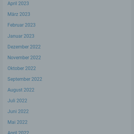
April 2023
zu analysieren oder vorherzusagen.
März 2023
Februar 2023
f) Pseudonymisierung
Januar 2023
Pseudonymisierung ist die Verarbeitung
personenbezogener Daten in einer Weise,
Dezember 2022
auf welche die personenbezogenen Daten
ohne Hinzuziehung zusätzlicher
November 2022
Informationen nicht mehr einer spezifischen
betroffenen Person zugeordnet werden
Oktober 2022
können, sofern diese zusätzlichen
September 2022
Informationen gesondert aufbewahrt
werden und technischen und
August 2022
organisatorischen Maßnahmen unterliegen,
die gewährleisten, dass die
Juli 2022
personenbezogenen Daten nicht einer
identifizierten oder identifizierbaren
Juni 2022
natürlichen Person zugewiesen werden.
Mai 2022
April 2022
g) Verantwortlicher oder für die