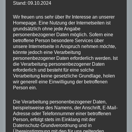
Stand: 09.10.2024
Schifffahrtsunternehmen führten damals dazu, dass am
Ende doch noch einmal der „Rhein in Flammen“ stand.
Wir freuen uns sehr über Ihr Interesse an unserer
Homepage. Eine Nutzung der Internetseiten ist
Dank der Feuerwehren am Mittelrhein aber ohne
grundsätzlich ohne jede Angabe
tatsächliche Flammen. „Doch nun verkündet die RPT
personenbezogener Daten möglich. Sofern eine
betroffene Person besondere Services über
frech, man wolle sich komplett davon lösen“, kritisiert
unsere Internetseite in Anspruch nehmen möchte,
der tourismuspolitische Sprecher der FREIEN WÄHLER,
könnte jedoch eine Verarbeitung
personenbezogener Daten erforderlich werden. Ist
der bereits im Dezember-Plenum diesen Umstand
die Verarbeitung personenbezogener Daten
angesprochen hatte. Und an Tourismus-Ministerin
erforderlich und besteht für eine solche
Verarbeitung keine gesetzliche Grundlage, holen
Daniela Schmitt richtet er die Feststellung: „Sie waren
wir generell eine Einwilligung der betroffenen
wahrnehmbar stumm geblieben auf meine konkrete
Person ein.
Nachfrage zur Causa ,Rhein-in Flammen‘.“ Auch auf den
Die Verarbeitung personenbezogener Daten,
Antrag der FREIEN WÄHLER, bislang verborgene
beispielsweise des Namens, der Anschrift, E-Mail-
touristische Leuchttürme im Land zu identifizieren und
Adresse oder Telefonnummer einer betroffenen
Person, erfolgt stets im Einklang mit der
einer Vermarktung zuzuführen, bleibt bislang jegliche
Datenschutz-Grundverordnung und in
Reaktion aus.
Übereinstimmung mit den für uns geltenden