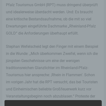
Pfalz Tourismus GmbH (RPT) muss dringend überprüft
und idealerweise überdacht werden. Und: Es braucht
eine kritische Bestandsaufnahme, ob die mit so viel
Erwartungen eingeführte Dachmarke „Rheinland-Pfalz
GOLD“ die Anforderungen überhaupt erfüllt.
Stephan Wefelscheid legt den Finger mit einem Beispiel
in die Wunde: „Mich überkommen Zweifel, wenn ich die
jüngsten Geschehnisse um eine der wenigen
traditionsreichen Glanzlichter im Rheinland-Pfalz-
Tourismus hier anspreche: ,Rhein in Flammen‘. Schon
im vorigen Jahr hat die RPT versucht, das bei Touristen
und Einheimischen beliebte Großfeuerwerk kurz vor
Veranstaltungsbeginn noch abzublasen.“ Proteste der
Anrainer-Kommunen und auch der touristischen