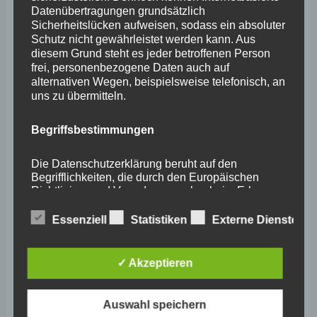
Datenübertragungen grundsätzlich
Juni 2024
Sicherheitslücken aufweisen, sodass ein absoluter
Schutz nicht gewährleistet werden kann. Aus
Mai 2024
diesem Grund steht es jeder betroffenen Person
frei, personenbezogene Daten auch auf
April 2024
alternativen Wegen, beispielsweise telefonisch, an
uns zu übermitteln.
März 2024
Februar 2024
Begriffsbestimmungen
Januar 2024
Die Datenschutzerklärung beruht auf den
Dezember 2023
Begrifflichkeiten, die durch den Europäischen
Richtlinien- und Verordnungsgeber beim Erlass
November 2023
der Datenschutz-Grundverordnung (DS-GVO)
verwendet wurden. Unsere Datenschutzerklärung
Essenziell
Statistiken
Externe Dienste
Oktober 2023
soll sowohl für die Öffentlichkeit als auch für
unsere Kunden und Geschäftspartner einfach
September 2023
lesbar und verständlich sein. Um dies zu
✓ Akzeptieren
gewährleisten, möchten wir vorab die verwendeten
August 2023
Begrifflichkeiten erläutern.
Juli 2023
Auswahl speichern