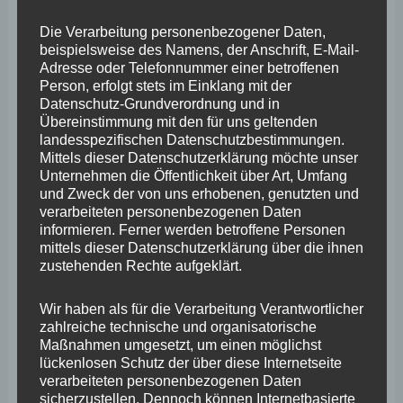
Juli 2025
Die Verarbeitung personenbezogener Daten,
Juni 2025
beispielsweise des Namens, der Anschrift, E-Mail-
Adresse oder Telefonnummer einer betroffenen
Mai 2025
Person, erfolgt stets im Einklang mit der
Datenschutz-Grundverordnung und in
April 2025
Übereinstimmung mit den für uns geltenden
März 2025
landesspezifischen Datenschutzbestimmungen.
Mittels dieser Datenschutzerklärung möchte unser
Februar 2025
Unternehmen die Öffentlichkeit über Art, Umfang
und Zweck der von uns erhobenen, genutzten und
Januar 2025
verarbeiteten personenbezogenen Daten
informieren. Ferner werden betroffene Personen
Dezember 2024
mittels dieser Datenschutzerklärung über die ihnen
zustehenden Rechte aufgeklärt.
November 2024
Oktober 2024
Wir haben als für die Verarbeitung Verantwortlicher
zahlreiche technische und organisatorische
September 2024
Maßnahmen umgesetzt, um einen möglichst
lückenlosen Schutz der über diese Internetseite
August 2024
verarbeiteten personenbezogenen Daten
Juli 2024
sicherzustellen. Dennoch können Internetbasierte