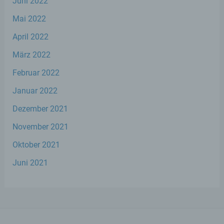
Juni 2022
kann.
Mai 2022
b) betroffene Person
April 2022
März 2022
Betroffene Person ist jede identifizierte oder
identifizierbare natürliche Person, deren
Februar 2022
personenbezogene Daten von dem für die
Verarbeitung Verantwortlichen verarbeitet
Januar 2022
werden.
Dezember 2021
November 2021
c) Verarbeitung
Oktober 2021
Verarbeitung ist jeder mit oder ohne Hilfe
Juni 2021
automatisierter Verfahren ausgeführte
Vorgang oder jede solche Vorgangsreihe im
Zusammenhang mit personenbezogenen
Daten wie das Erheben, das Erfassen, die
Organisation, das Ordnen, die Speicherung,
die Anpassung oder Veränderung, das
Auslesen, das Abfragen, die Verwendung,